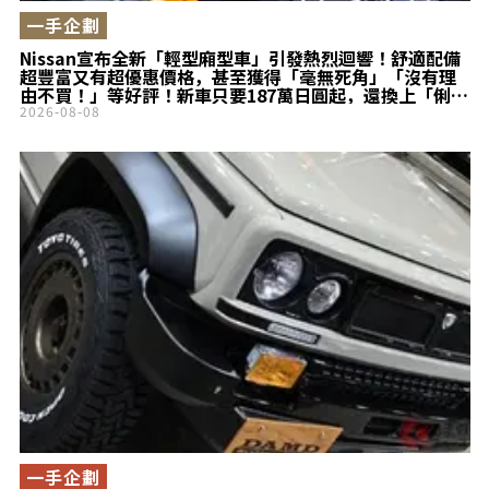
一手企劃
Nissan宣布全新「輕型廂型車」引發熱烈迴響！舒適配備
超豐富又有超優惠價格，甚至獲得「毫無死角」「沒有理
由不買！」等好評！新車只要187萬日圓起，還換上「俐落
車頭」的全新Sakura小改款車型，在實際銷售現場的「真
2026-08-08
實評價」究竟如何？
一手企劃