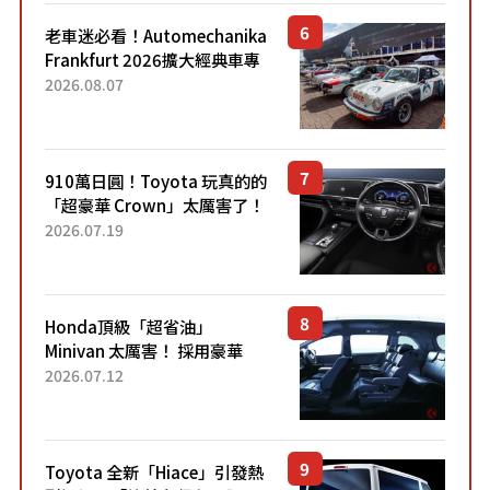
老車迷必看！Automechanika
Frankfurt 2026擴大經典車專
區 1954年珍稀古董車現場修復
2026.08.07
910萬日圓！Toyota 玩真的的
「超豪華 Crown」太厲害了！
採用由「匠人技藝」打造的
2026.07.19
「專屬車色」與運動化「底盤
設定」！還配備專屬豪華...
Honda頂級「超省油」
Minivan 太厲害！ 採用豪華
「真皮座椅」與專屬「黑色內
2026.07.12
裝」！ 每公升可跑約20公里，
兼具優異節能表現與舒適
「三...
Toyota 全新「Hiace」引發熱