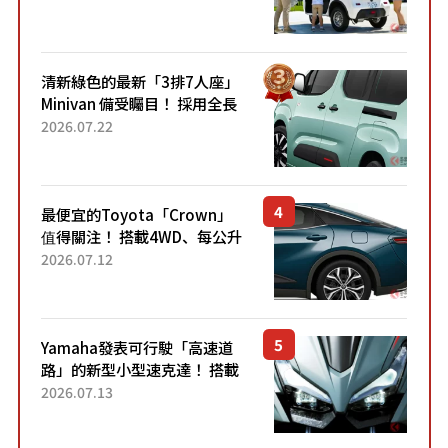
應時代需求，究竟為何能迅速
熱賣？
清新綠色的最新「3排7人座」
Minivan 備受矚目！ 採用全長
4.7公尺剛剛好的車身尺寸與
2026.07.22
「滑門」設計！ 還推出467萬
元日圓起的5人座版...
最便宜的Toyota「Crown」
值得關注！ 搭載4WD、每公升
22.4公里低油耗表現超亮眼！
2026.07.12
配備豐富、超越售價水準，堪
稱高CP值代表的「...
Yamaha發表可行駛「高速道
路」的新型小型速克達！ 搭載
能享受超強勁「渦輪感」的動
2026.07.13
力系統！ 採用與高階「Super
Sport」車款相同的...