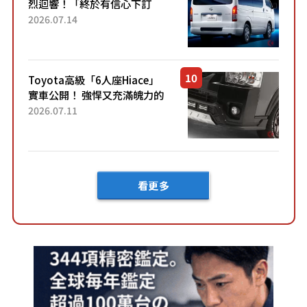
烈迴響！「終於有信心下訂
了！」「哪個等級交車最
2026.07.14
快？」討論不斷！但下訂後竟
然還要等「超過半年」才能交
車？...
Toyota高級「6人座Hiace」
實車公開！ 強悍又充滿魄力的
「全黑設計」搭配特別「豪華
2026.07.11
內裝」！ Premium打造的「限
定Bruno」由...
看更多