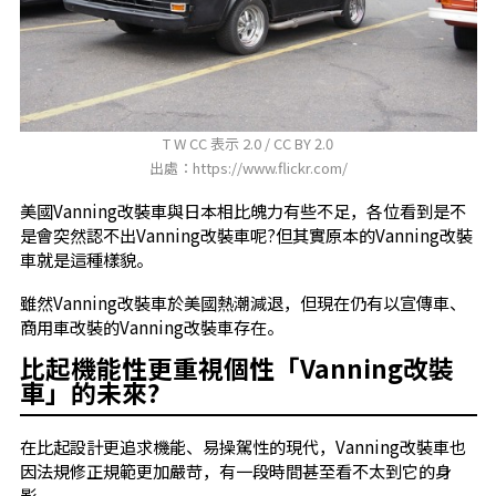
T W CC 表示 2.0 / CC BY 2.0
出處：https://www.flickr.com/
美國Vanning改裝車與日本相比魄力有些不足，各位看到是不
是會突然認不出Vanning改裝車呢?但其實原本的Vanning改裝
車就是這種樣貌。
雖然Vanning改裝車於美國熱潮減退，但現在仍有以宣傳車、
商用車改裝的Vanning改裝車存在。
比起機能性更重視個性「Vanning改裝
車」的未來?
在比起設計更追求機能、易操駕性的現代，Vanning改裝車也
因法規修正規範更加嚴苛，有一段時間甚至看不太到它的身
影。