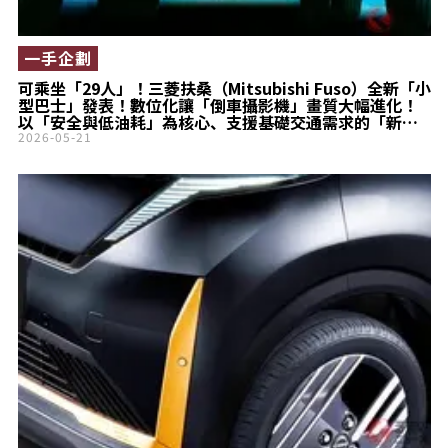
一手企劃
可乘坐「29人」！三菱扶桑（Mitsubishi Fuso）全新「小
型巴士」發表！數位化讓「倒車攝影機」畫質大幅進化！
以「安全與低油耗」為核心、支援基礎交通需求的「新型
Rosa」正式開賣！
2026-05-21