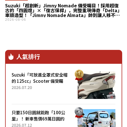
Suzuki「超創新」Jimny Nomade 備受矚目！採用超復
古的「四圓燈」×「復古保桿」，完整重現傳奇「Delta」
車頭造型！「Jimny Nomade Almata」帥到讓人移不開
目光！
2026-08-06
人氣排行
Suzuki「可放進全罩式安全帽
的 125cc」Scooter 備受矚
目！採用全新流線設計與各項
2026.07.20
升級，騎乘更加舒適！已陸續
開始出口的新款「B...
只要150日圓就能跑「100公
里」！ 新車售價69萬日圓的
「3人座」Trike大受歡迎！ 順
2026.07.12