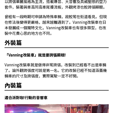
以誇張華麗風格為主流，搭載爆音、大音響及具威壓感的空力
套件，裝著與車高同高車尾擾流板，外觀烤漆也較誇張顯眼。
曾經有一段時期可申請為特殊車輛，故較常在街道看見。但現
在修法後變得更嚴格，越來越難遇到了。Vanning改裝車在日
本發展成一個獨特文化，Vanning改裝車也有很多類型，在改
裝中花費心思的地方也不同。
外裝篇
「Vanning改裝車」就是要誇張顯眼!
Vanning改裝車就是做得非常誇張，改裝到已經看不出是車輛
了。論外觀誇張度可說是第一名。它的改裝已經不知道涵蓋幾
輛車的尺寸及誇張度，實際駕駛一定不好開。
內裝篇
適合派對咖!行動的音響車