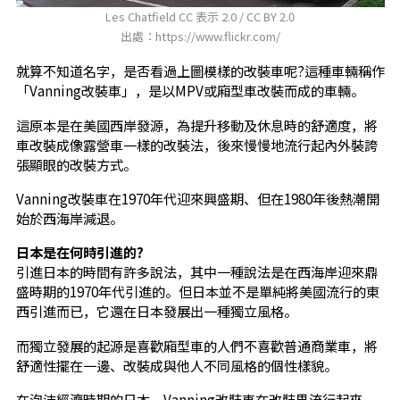
Les Chatfield CC 表示 2.0 / CC BY 2.0
出處：https://www.flickr.com/
就算不知道名字，是否看過上圖模樣的改裝車呢?這種車輛稱作
「Vanning改裝車」，是以MPV或廂型車改裝而成的車輛。
這原本是在美國西岸發源，為提升移動及休息時的舒適度，將
車改裝成像露營車一樣的改裝法，後來慢慢地流行起內外裝誇
張顯眼的改裝方式。
Vanning改裝車在1970年代迎來興盛期、但在1980年後熱潮開
始於西海岸減退。
日本是在何時引進的?
引進日本的時間有許多說法，其中一種說法是在西海岸迎來鼎
盛時期的1970年代引進的。但日本並不是單純將美國流行的東
西引進而已，它還在日本發展出一種獨立風格。
而獨立發展的起源是喜歡廂型車的人們不喜歡普通商業車，將
舒適性擺在一邊、改裝成與他人不同風格的個性樣貌。
在泡沫經濟時期的日本，Vanning改裝車在改裝界流行起來，