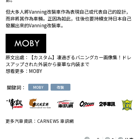
但大多人將Vanning改裝車作為表現自己或代表自己的設計，
而非將其作為車輛。正因為如此，往後也要持續支持日本自己
發展出來的Vanning改裝車。
原文出處：
【カスタム】凄過ぎるバニングカー画像集！ドレ
スアップされた外装から豪華な内装まで
想看更多：
MOBY
關鍵詞：
MOBY
改裝
更多汽車資訊：CARNEWS 車訊網