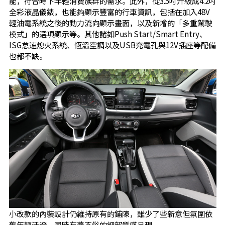
能，符合時下年輕消費族群的需求。此外，從3.5吋升級成4.2吋
全彩液晶儀錶，也能夠顯示豐富的行車資訊，包括在加入48V
輕油電系統之後的動力流向顯示畫面，以及新增的「多重駕駛
模式」的選項顯示等。其他諸如Push Start/Smart Entry、
ISG怠速熄火系統、恆溫空調以及USB充電孔與12V插座等配備
也都不缺。
小改款的內裝設計仍維持原有的鋪陳，雖少了些新意但氛圍依
舊年輕活潑，同時有著不俗的細部質感呈現。