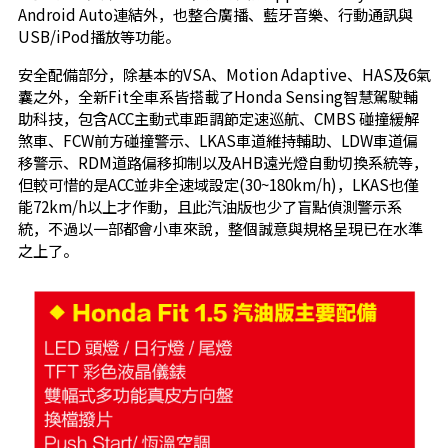
Android Auto連結外，也整合廣播、藍牙音樂、行動通訊與
USB/iPod播放等功能。
安全配備部分，除基本的VSA、Motion Adaptive、HAS及6氣
囊之外，全新Fit全車系皆搭載了Honda Sensing智慧駕駛輔
助科技，包含ACC主動式車距調節定速巡航、CMBS 碰撞緩解
煞車、FCW前方碰撞警示、LKAS車道維持輔助、LDW車道偏
移警示、RDM道路偏移抑制以及AHB遠光燈自動切換系統等，
但較可惜的是ACC並非全速域設定(30~180km/h)，LKAS也僅
能72km/h以上才作動，且此汽油版也少了盲點偵測警示系
統，不過以一部都會小車來說，整個誠意與規格呈現已在水準
之上了。