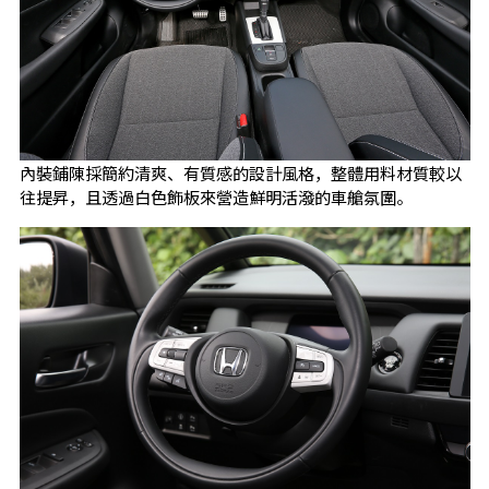
內裝鋪陳採簡約清爽、有質感的設計風格，整體用料材質較以
往提昇，且透過白色飾板來營造鮮明活潑的車艙氛圍。