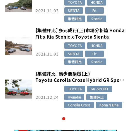
TOYOTA
HONDA
T
2021.11.03
SIENTA
Fit
SI
集體評比
Stonic
集
多元成行(上)市場分析篇 Honda
[集體評比] 多元成
tonic x Toyota Sienta
Fit x Kia Stonic
TOYOTA
HONDA
T
2021.11.03
SIENTA
Fit
SI
集體評比
Stonic
集
馬步要紮穩(上)
[集體評比] 馬步要
olla Cross Hybrid GR Sport
Toyota Corolla
Kona N Line
x Hyundai Kona 
TOYOTA
GR-SPORT
T
2021.12.24
Hyundai
集體評比
Hy
Corolla Cross
Kona N Line
Co