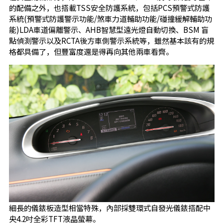
的配備之外，也搭載TSS安全防護系統，包括PCS預警式防護
系統(預警式防護警示功能/煞車力道輔助功能/碰撞緩解輔助功
能)LDA車道偏離警示、AHB智慧型遠光燈自動切換、BSM 盲
點偵測警示以及RCTA後方車側警示系統等，雖然基本該有的規
格都具備了，但豐富度還是得再向其他兩車看齊。
細長的儀錶板造型相當特殊，內部採雙環式自發光儀錶搭配中
央4.2吋全彩TFT液晶螢幕。