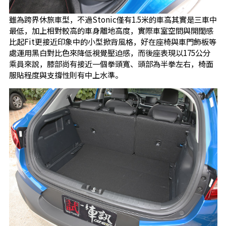
雖為跨界休旅車型，不過Stonic僅有1.5米的車高其實是三車中
最低，加上相對較高的車身離地高度，實際車室空間與開闊感
比起Fit更接近印象中的小型掀背風格，好在座椅與車門飾板等
處運用黑白對比色來降低視覺壓迫感，而後座表現以175公分
乘員來說，膝部尚有接近一個拳頭寬、頭部為半拳左右，椅面
服貼程度與支撐性則有中上水準。