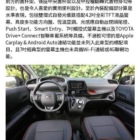
前方的置杯架、後座中央置杯架以及中控檯翻轉式置物掛勾等
設計，也是令人喜愛的實用便利設計。至於內裝配備部分算是
水準表現，包括雙環式自發光儀錶搭配4.2吋全彩TFT液晶螢
幕、真皮多功能方向盤、恆溫空調、光感應自動啟閉頭尾燈、
Push Start、Smart Entry、7吋觸控式螢幕主機以及TOYOTA
Drive+ Connect智聯車載系統等具備，不過較可惜的是Apple
Carplay & Android Auto連結功能並未列入此車型的標配項
目，且7吋經典型的螢幕主機也未具備Wi-Fi連結或4G聯網功
能。