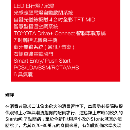
短評
在消費者需求口味愈來愈大的消費習性下，車廠勢必得隨時提
供跟得上水準與潮流趨勢的配備才行，這也讓上市時間較久的
Sienta吃了點悶虧；至於全新Fit與經小改的Stonic就真的沒
話說了，尤其以70~80萬元的身價來看，有如此配備水準表現