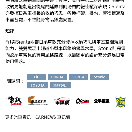
收納更能創造出從尾門延伸到側滑門的絕佳縱深表現；Sienta
亦發揮日系車擅長的收納巧思，各種杯架、掛勾、置物槽遍及
車室各處，不怕隨身物品無處安置。
短評
Fit與Sienta兩部日系車款充分發揮收納巧思與車室空間規劃
能力，雙雙展現出超越小型車印象的優異水準，Stonic則是偏
向歐系車常見的實用風格路線，以最簡單的設計充分滿足日常
使用需求。
Fit
HONDA
SIENTA
Stonic
關鍵詞：
TOYOTA
集體評比
更多汽車資訊：CARNEWS 車訊網