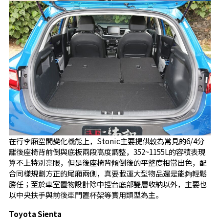
在行李廂空間變化機能上，Stonic主要提供較為常見的6/4分
離後座椅背前倒與底板兩段高度調整，352~1155L的容積表現
算不上特別亮眼，但是後座椅背傾倒後的平整度相當出色，配
合同樣規劃方正的尾廂兩側，真要載運大型物品還是能夠輕鬆
勝任；至於車室置物設計除中控台底部雙層收納以外，主要也
以中央扶手與前後車門置杯架等實用類型為主。
Toyota Sienta