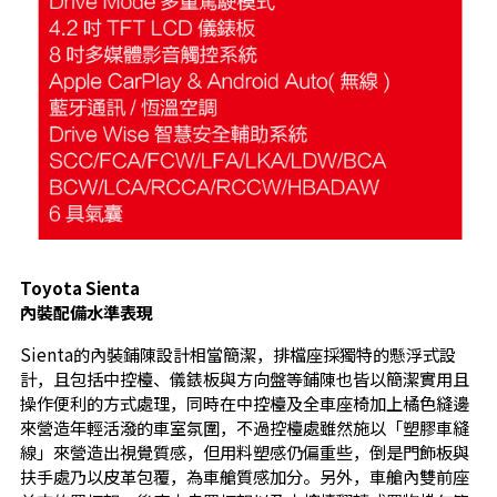
Toyota Sienta
內裝配備水準表現
Sienta的內裝鋪陳設計相當簡潔，排檔座採獨特的懸浮式設
計，且包括中控檯、儀錶板與方向盤等鋪陳也皆以簡潔實用且
操作便利的方式處理，同時在中控檯及全車座椅加上橘色縫邊
來營造年輕活潑的車室氛圍，不過控檯處雖然施以「塑膠車縫
線」來營造出視覺質感，但用料塑感仍偏重些，倒是門飾板與
扶手處乃以皮革包覆，為車艙質感加分。另外，車艙內雙前座