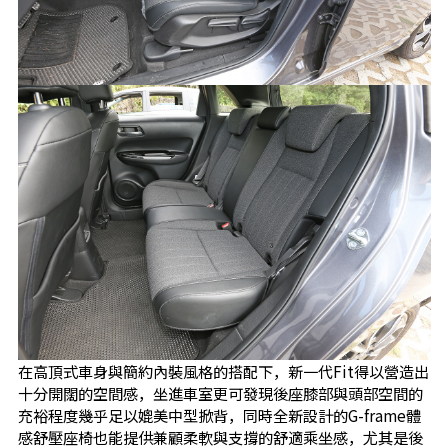
在高頂式車身與簡約內裝風格的搭配下，新一代Fit得以營造出
十分開闊的空間感，坐進車室更可發現後座膝部與頭部空間的
充裕程度幾乎足以媲美中型掀背，同時全新設計的G-frame體
感舒壓座椅也能提供兼顧柔軟與支撐的舒適乘坐感，尤其是後