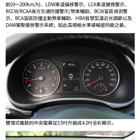
助(0～200km/h)、LDW車道偏移警示、LCA車道變換警示、
RCCW/RCAA後方交通防撞警示/煞車輔助、BCW盲區偵測警
示、BCA盲區防撞主動煞車輔助、HBA智慧型遠近光調節以及
DAW駕駛疲勞警示系統，如此高規格水準堪稱是同級之最。
雙環式儀錶的中央螢幕從3.5吋升級成4.2吋全彩顯示。