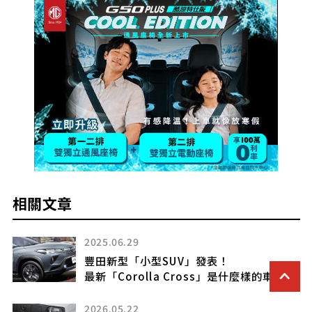
相關文章
25.06.29
2021.0
田新型「小型SUV」發表！
Suzu
新「Corolla Cross」是什麼樣的車？
手開發
26.05.22
2025.0