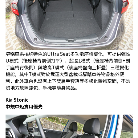
堪稱車系招牌特色的Ultra Seat多功能座椅變化，可提供彈性
U模式（後座椅背前倒打平）、超長L模式（後座椅背前倒+副
手座椅背後倒）與增高T模式（後座椅墊向上折疊）三種變化
機能，其中T模式對於載運大型盆栽或腳踏車等物品格外便
利，此外車內也設有上下雙層手套箱等多樣化置物空間，不愁
沒地方放置錢包、手機等隨身物品。
Kia Stonic
中規中矩實用優先