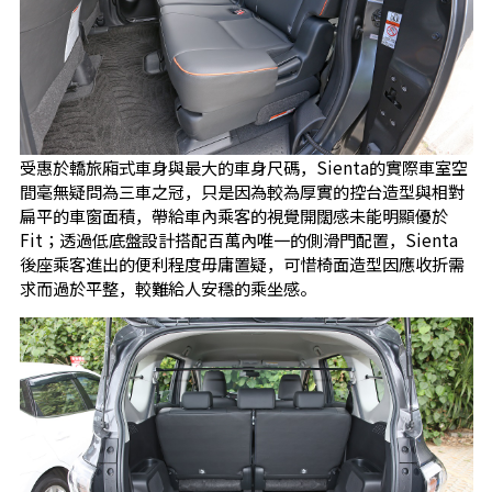
受惠於轎旅廂式車身與最大的車身尺碼，Sienta的實際車室空
間毫無疑問為三車之冠，只是因為較為厚實的控台造型與相對
扁平的車窗面積，帶給車內乘客的視覺開闊感未能明顯優於
Fit；透過低底盤設計搭配百萬內唯一的側滑門配置，Sienta
後座乘客進出的便利程度毋庸置疑，可惜椅面造型因應收折需
求而過於平整，較難給人安穩的乘坐感。