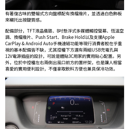
有著復古味的雙幅式方向盤標配有換檔撥片，並透過白色飾板
來襯托出按鍵質感。
配備部分，TFT液晶儀錶、8吋懸浮式多媒體觸控螢幕、恆溫空
調、換檔撥片、Push Start、Brake Hold以及支援Apple
CarPlay & Android Auto手機連結功能等現行消費者較在乎重
視的基本配備皆不缺，尤其控檯下方還有兩組USB充電孔與
12V電源插座的設計，可說是體貼3C用家的實用貼心配置。另
外，位於中控檯左右兩側出風口前方的置杯架，也是讓人相當
喜愛的實用便利設計，不僅拿取飲料方便也兼具保冷功效。