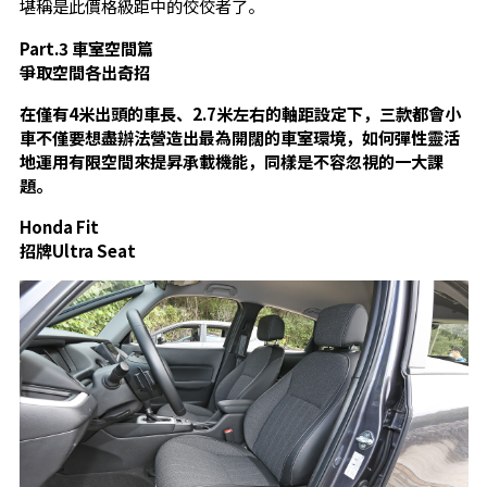
堪稱是此價格級距中的佼佼者了。
Part.3
車室空間篇
爭取空間各出奇招
在僅有
4
米出頭的車長、
2.7
米左右的軸距設定下，三款都會小
車不僅要想盡辦法營造出最為開闊的車室環境，如何彈性靈活
地運用有限空間來提昇承載機能，同樣是不容忽視的一大課
題。
Honda Fit
招牌
Ultra Seat