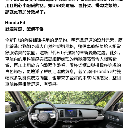
用且貼心小配備的話，如
USB
充電座、置杯架、掛勾之類的，
那就更有加分效果了。
Honda Fit
舒適質感、配備不俗
全新Fit的內裝鋪陳採用的是簡約、明亮且舒適的設計元素，藉
此營造出猶如身處大自然的親切風格，整個車艙鋪陳給人相當
舒服清爽的氛圍，這新世代Fit所強調的革新變動之處。此外，
車艙內的用料質感與按鍵細節處理的精緻觸感皆令人相當讚
賞，再加上用於方向盤兩側盤幅、置杯架框口與排檔座等處的
白色飾板，更增添了鮮明活潑的氣息，甚至源自Honda e的雙
幅式多功能真皮方向盤，也帶來了些許的未來科技感受，整個
車艙佈置相當舒適、有質感。