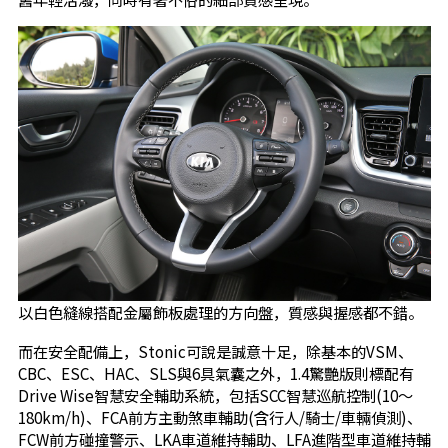
以白色縫線搭配金屬飾板處理的方向盤，質感與握感都不錯。
而在安全配備上，Stonic可說是誠意十足，除基本的VSM、
CBC、ESC、HAC、SLS與6具氣囊之外，1.4驚艷版則標配有
Drive Wise智慧安全輔助系統，包括SCC智慧巡航控制(10～
180km/h)、FCA前方主動煞車輔助(含行人/騎士/車輛偵測)、
FCW前方碰撞警示、LKA車道維持輔助、LFA進階型車道維持輔