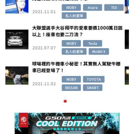
MOBY
Acura
TSX
2021.11.01
名人的愛車
圓
大聯盟選手大谷翔平的愛車要價1000萬日圓
以上！座車也要二刀流？
MOBY
Tesla
2021.07.07
名人的愛車
Model X
棚
球場裡的牛棚車小秘密！其實無人駕駛牛棚
車已經登場了！
MOBY
TOYOTA
2021.11.02
NISSAN
SMART