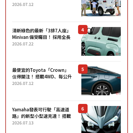
「3人座」Trike大受歡迎！ 順
2026.07.12
應時代需求，究竟為何能迅速
熱賣？
清新綠色的最新「3排7人座」
Minivan 備受矚目！ 採用全長
4.7公尺剛剛好的車身尺寸與
2026.07.22
「滑門」設計！ 還推出467萬
元日圓起的5人座版...
最便宜的Toyota「Crown」
值得關注！ 搭載4WD、每公升
22.4公里低油耗表現超亮眼！
2026.07.12
配備豐富、超越售價水準，堪
稱高CP值代表的「...
Yamaha發表可行駛「高速道
路」的新型小型速克達！ 搭載
能享受超強勁「渦輪感」的動
2026.07.13
力系統！ 採用與高階「Super