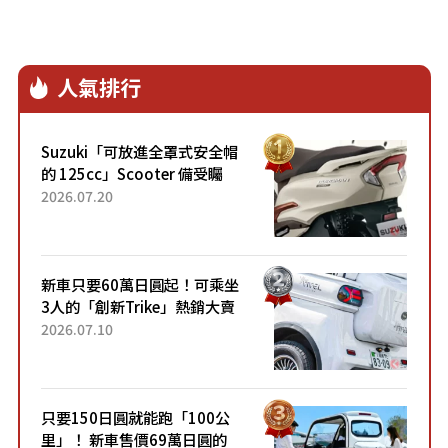
人氣排行
Suzuki「可放進全罩式安全帽
的 125cc」Scooter 備受矚
目！採用全新流線設計與各項
2026.07.20
升級，騎乘更加舒適！已陸續
開始出口的新款「B...
新車只要60萬日圓起！可乘坐
3人的「創新Trike」熱銷大賣
成為人氣車款！「養車成本真
2026.07.10
的超便宜！」「150日圓就能
跑100公里」「小朋友坐得...
只要150日圓就能跑「100公
里」！ 新車售價69萬日圓的