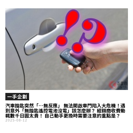
一手企劃
汽車鑰匙突然「…無反應」 無法開啟車門陷入大危機！遇
到意外「無鑰匙遙控電池沒電」該怎麼辦？ 經銷商收費動
輒數千日圓太貴！ 自己動手更換時需要注意的重點是？
2025-08-12