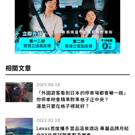
相關文章
2025.06.28
」
Toyota全球首度公開「超猛賽車」！
搭載液態氫動力的「GR LH2 Racing
Concept」實現技術革新！
2026.01.09
月結
豐田“2000GT Open”回歸了！ ？這款“真
正的車型”擁有“五位數車身”和“2.0升直列