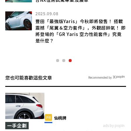
六缸引擎”，簡直令人驚嘆！那麼，這款
「幾乎是原汁原味」的「Rocky 2000GT
Open Model」又是什麼呢？
載
 即
2023.02.04
竟
【F1專題】陪太子讀書？
二號車手的權利與義務
您也可能喜歡這些文章
Recommended by
PR
仙桃牌
一手企劃
ads by popIn