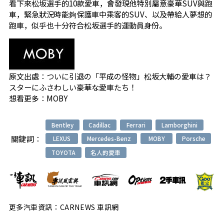
看下來松坂選手的10款愛車，會發現他特別屬意豪華SUV與跑
車，緊急狀況時能夠保護車中乘客的SUV、以及帶給人夢想的
跑車，似乎也十分符合松坂選手的運動員身份。
原文出處：
ついに引退の「平成の怪物」松坂大輔の愛車は？
スターにふさわしい豪華な愛車たち！
想看更多：
MOBY
Bentley
Cadillac
Ferrari
Lamborghini
關鍵詞：
LEXUS
Mercedes-Benz
MOBY
Porsche
TOYOTA
名人的愛車
更多汽車資訊：CARNEWS 車訊網