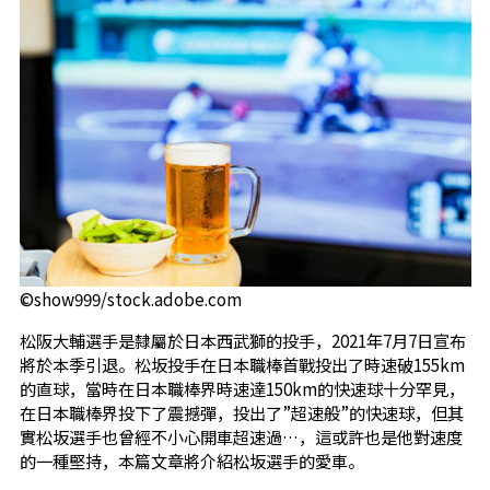
©show999/stock.adobe.com
松阪大輔選手是隸屬於日本西武獅的投手，2021年7月7日宣布
將於本季引退。松坂投手在日本職棒首戰投出了時速破155km
的直球，當時在日本職棒界時速達150km的快速球十分罕見，
在日本職棒界投下了震撼彈，投出了”超速般”的快速球，但其
實松坂選手也曾經不小心開車超速過…，這或許也是他對速度
的一種堅持，本篇文章將介紹松坂選手的愛車。