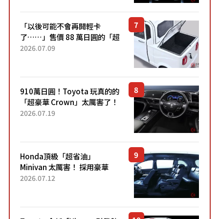
Sport」車款相同的...
「以後可能不會再開輕卡
了……」售價 88 萬日圓的「超
迷你輕型貨車」引發兩極評
2026.07.09
價！「150 日圓就能跑 100 公
里！」「免驗車真的太棒
了！...
910萬日圓！Toyota 玩真的的
「超豪華 Crown」太厲害了！
採用由「匠人技藝」打造的
2026.07.19
「專屬車色」與運動化「底盤
設定」！還配備專屬豪華...
Honda頂級「超省油」
Minivan 太厲害！ 採用豪華
「真皮座椅」與專屬「黑色內
2026.07.12
裝」！ 每公升可跑約20公里，
兼具優異節能表現與舒適
「三...