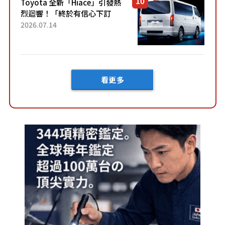
Toyota 全新「Hiace」引發熱
烈迴響！「終於有信心下訂
了！」「哪個等級交車最
2026.07.14
快？」討論不斷！但下訂後竟
然還要等「超過半年」才能交
車？...
看更多