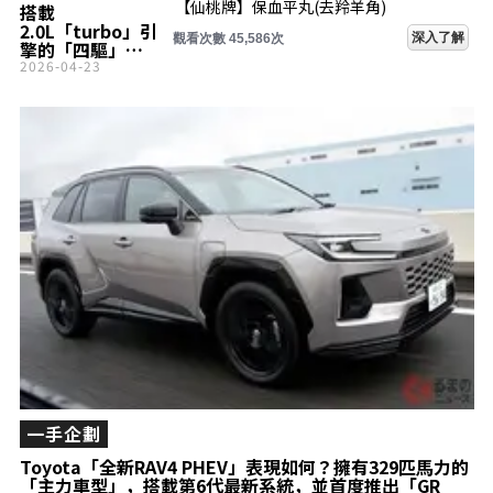
【仙桃牌】保血平丸(去羚羊角)
搭載
2.0L「turbo」引
深入了解
觀看次數 45,593次
擎的「四驅」
station wagon
2026-04-23
SUV引發關注！車
長約4.7m、與
Subaru「Levorg
Layback」同級尺
寸！擁有寬敞行李
空間與強悍設定的
Mercedes-
Benz「C-Class
All-Terrain」到底
是什麼樣的車？
一手企劃
Toyota「全新RAV4 PHEV」表現如何？擁有329匹馬力的
「主力車型」，搭載第6代最新系統，並首度推出「GR