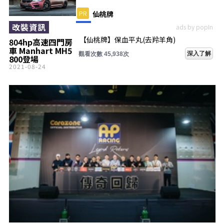
PR
仙桃牌
改裝資訊
ads by popIn
【仙桃牌】保血平丸(去羚羊角)
804hp高速四門房
車 Manhart MH5
深入了解
觀看次數 45,938次
800登場
2021-08-24