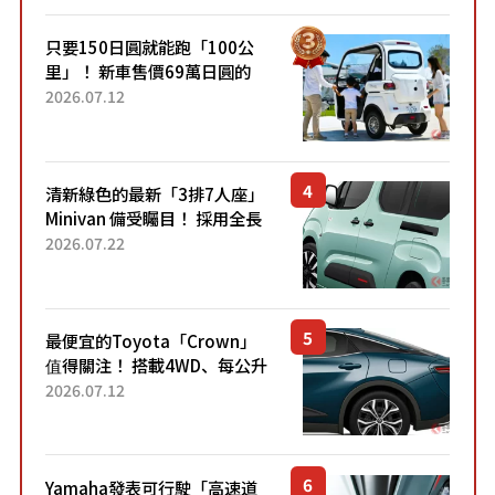
只要150日圓就能跑「100公
里」！ 新車售價69萬日圓的
「3人座」Trike大受歡迎！ 順
2026.07.12
應時代需求，究竟為何能迅速
熱賣？
清新綠色的最新「3排7人座」
Minivan 備受矚目！ 採用全長
4.7公尺剛剛好的車身尺寸與
2026.07.22
「滑門」設計！ 還推出467萬
元日圓起的5人座版...
最便宜的Toyota「Crown」
值得關注！ 搭載4WD、每公升
22.4公里低油耗表現超亮眼！
2026.07.12
配備豐富、超越售價水準，堪
稱高CP值代表的「...
Yamaha發表可行駛「高速道