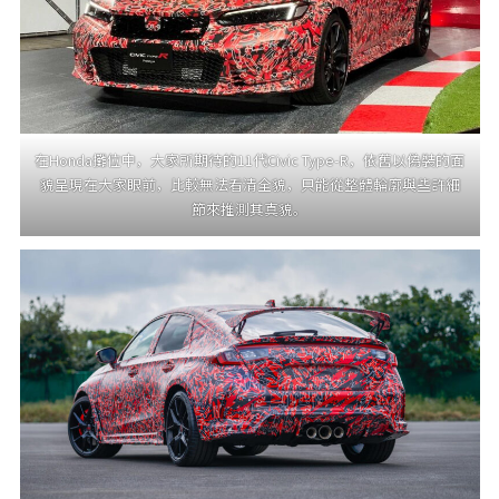
在Honda攤位中，大家所期待的11代Civic Type-R，依舊以偽裝的面
貌呈現在大家眼前，比較無法看清全貌，只能從整體輪廓與些許細
節來推測其真貌。