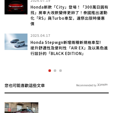
2026.07.19
Honda新款「City」登場！「300萬日圓有
找」房車大改款變得更帥了！泰國推出運動
化「RS」與Turbo車型，還祭出限時優惠
價
2025.04.17
驅
解
Honda Stepwgn新增兩種新規格車型!
提升舒適性及便利性「AIR EX」及以黑色進
行設計的「BLACK EDITION」
您也可能喜歡這些文章
Recommended by