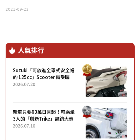
2021-09-23
人氣排行
Suzuki「可放進全罩式安全帽
的 125cc」Scooter 備受矚
目！採用全新流線設計與各項
2026.07.20
升級，騎乘更加舒適！已陸續
開始出口的新款「B...
新車只要60萬日圓起！可乘坐
3人的「創新Trike」熱銷大賣
成為人氣車款！「養車成本真
2026.07.10
的超便宜！」「150日圓就能
跑100公里」「小朋友坐得...