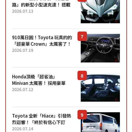
路」的新型小型速克達！ 搭載
能享受超強勁「渦輪感」的動
2026.07.13
力系統！ 採用與高階「Super
Sport」車款相同的...
910萬日圓！Toyota 玩真的的
「超豪華 Crown」太厲害了！
採用由「匠人技藝」打造的
2026.07.19
「專屬車色」與運動化「底盤
設定」！還配備專屬豪華...
Honda頂級「超省油」
Minivan 太厲害！ 採用豪華
「真皮座椅」與專屬「黑色內
2026.07.12
裝」！ 每公升可跑約20公里，
兼具優異節能表現與舒適
「三...
Toyota 全新「Hiace」引發熱
烈迴響！「終於有信心下訂
了！」「哪個等級交車最
2026.07.14