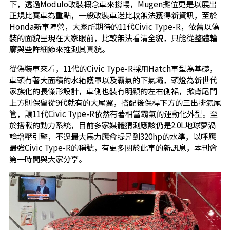
下，透過Modulo改裝概念車來撐場，Mugen攤位更是以展出
正規比賽車為重點，一般改裝車迷比較無法獲得新資訊，至於
Honda新車陣營，大家所期待的11代Civic Type-R，依舊以偽
裝的面貌呈現在大家眼前，比較無法看清全貌，只能從整體輪
廓與些許細節來推測其真貌。
從偽裝車來看，11代的Civic Type-R採用Hatch車型為基礎，
車頭有著大面積的水箱護罩以及霸氣的下氣壩，頭燈為新世代
家族化的長條形設計，車側也裝有明顯的左右側裙，掀背尾門
上方則保留從9代就有的大尾翼，搭配後保桿下方的三出排氣尾
管，讓11代Civic Type-R依然有著相當霸氣的運動化外型。至
於搭載的動力系統，目前多家媒體猜測應該仍是2.0L地球夢渦
輪增壓引擎，不過最大馬力應會提昇到320hp的水準，以呼應
最強Civic Type-R的稱號，有更多關於此車的新訊息，本刊會
第一時間與大家分享。