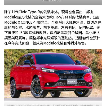
除了11代Civic Type-R的偽裝車外，現場也會展出一部由
Modulo操刀改裝的全新大改款HR-V/Vezel的改裝實車，這部
Modulo X CONCEPT概念車，全車採用大紅色烤漆，並透過專
屬的前保桿、水箱護罩、前下擾流、左右側裙、尾門尾翼、後
下擾流和LED尾燈進行改裝，再搭配黑銀雙色輪圈、黑化後視
鏡蓋與尾翼等，讓整部車充滿耀眼的運動感，這組套件也預計
在今年完成開發，並成為Modulo改裝套件對外販售。