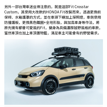
另外一部台灣車迷值得注意的，就是這部Fit Crosstar
Custom，其使用大改款的HONDA Fit改裝而來，透過更換前
保桿、水箱護罩的方式，並在車頭下緣加上探照燈，車側使用
防撞護板，更換黑色鐵圈+全地形胎，與加高車身等作法，將
原先擁有都會可愛風的Fit，變身為具備濃厚越野風格的車款，
當然車頂也加上車頂置物籃，滿足車主可能會有的野營需求。