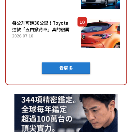
快？」討論不斷！但下訂後竟
然還要等「超過半年」才能交
車？...
每公升可跑30公里！Toyota
這款「五門掀背車」真的很厲
害！ 擁有全長4.3公尺的「剛剛
2026.07.10
好車身尺寸」，配備全面升
級！ 採Hybrid專屬設...
看更多