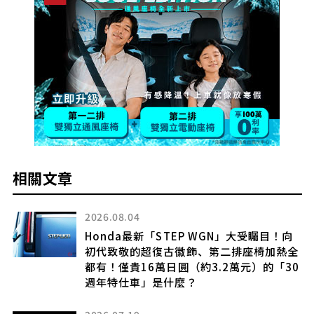
相關文章
2026.08.04
N！
Honda最新「STEP WGN」大受矚目！向
！
初代致敬的超復古徽飾、第二排座椅加熱全
廂
都有！僅貴16萬日圓（約3.2萬元）的「30
週年特仕車」是什麼？