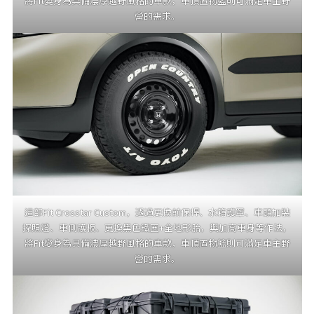
將Fit變身為具備濃厚越野風格的車款，車頂置物籃則可滿足車主野
營的需求。
這部Fit Crosstar Custom，透過更換前保桿、水箱護罩、車頭加裝
探照燈、車側護板、更換黑色鐵圈+全地形胎，與加高車身等作法，
將Fit變身為具備濃厚越野風格的車款，車頂置物籃則可滿足車主野
營的需求。