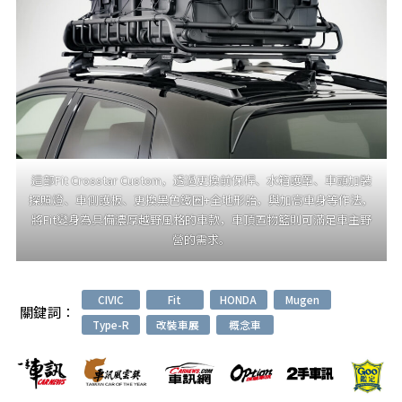
這部Fit Crosstar Custom，透過更換前保桿、水箱護罩、車頭加裝
探照燈、車側護板、更換黑色鐵圈+全地形胎，與加高車身等作法，
將Fit變身為具備濃厚越野風格的車款，車頂置物籃則可滿足車主野
營的需求。
CIVIC
Fit
HONDA
Mugen
關鍵詞：
Type-R
改裝車展
概念車