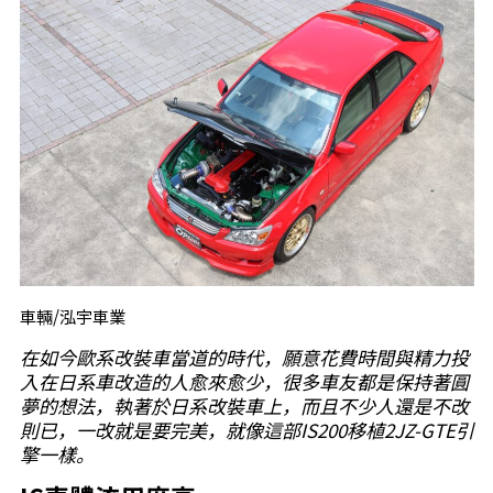
車輛/泓宇車業
在如今歐系改裝車當道的時代，願意花費時間與精力投
入在日系車改造的人愈來愈少，很多車友都是保持著圓
夢的想法，執著於日系改裝車上，而且不少人還是不改
則已，一改就是要完美，就像這部IS200移植2JZ-GTE引
擎一樣。