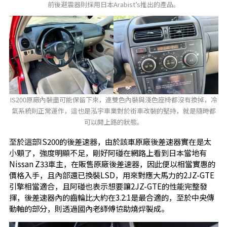
前後避震器則採用日本Arabist’s推出的產品。
IS200原廠內裝盡可能保留下來，連雙色內裝與淺色座椅都沒有換掉，冷
氣系統則正常運作，這也是泓宇車業對於街車改裝的堅持，就是隨時都
可以開上路的狀態。
至於這部IS200的後差速器，由於該車原廠後差速器實在是太
小顆了，強度明顯不足，剛好阿碰在網路上看到日本當地有
Nissan Z33車主，在販售原廠後差速器，因此便以相當實惠的
價格入手，且內部還已換裝LSD，用來對應大馬力的2JZ-GTE
引擎相當適合，且阿碰也表示想要讓2JZ-GTE的性能完整發
揮，後差速器內的齒輪比大約在3.2:1是最合適的，至於中央傳
動軸的部分，則透過國內老師傅協助燒焊製成。