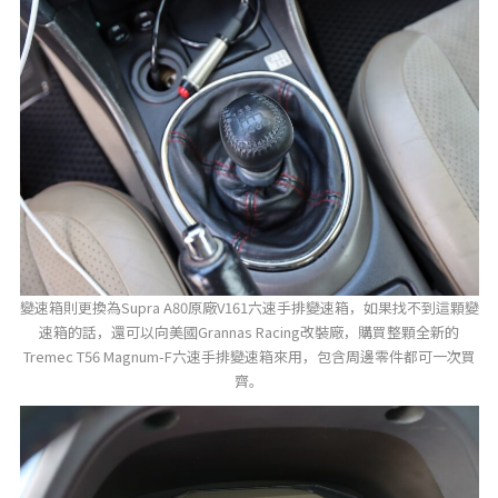
變速箱則更換為Supra A80原廠V161六速手排變速箱，如果找不到這顆變
速箱的話，還可以向美國Grannas Racing改裝廠，購買整顆全新的
Tremec T56 Magnum-F六速手排變速箱來用，包含周邊零件都可一次買
齊。