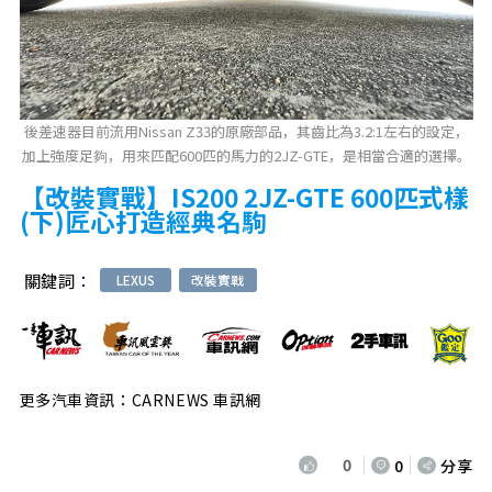
後差速器目前流用Nissan Z33的原廠部品，其齒比為3.2:1左右的設定，
加上強度足夠，用來匹配600匹的馬力的2JZ-GTE，是相當合適的選擇。
【改裝實戰】IS200 2JZ-GTE 600匹式樣
(下)匠心打造經典名駒
關鍵詞：
LEXUS
改裝實戰
更多汽車資訊：CARNEWS 車訊網
0
0
分享