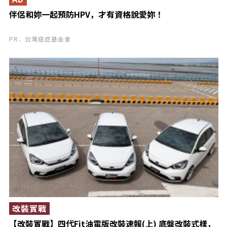
伴侶和妳一起預防HPV，才有資格說愛妳！
PR．台灣癌症基金會
改裝實戰
【改裝實戰】四代Fit油電版改裝速報(上) 底盤改裝式樣，