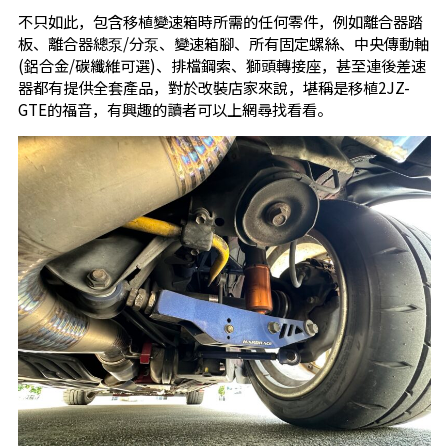
不只如此，包含移植變速箱時所需的任何零件，例如離合器踏
板、離合器總泵/分泵、變速箱腳、所有固定螺絲、中央傳動軸
(鋁合金/碳纖維可選)、排檔鋼索、獅頭轉接座，甚至連後差速
器都有提供全套產品，對於改裝店家來說，堪稱是移植2JZ-
GTE的福音，有興趣的讀者可以上網尋找看看。