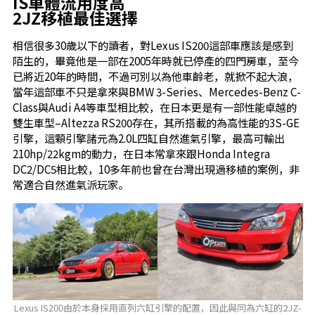
IS車體流用度高
2JZ移植最佳選擇
相信很多30歲以下的讀者，對Lexus IS200這部車應該是感到
陌生的，畢竟他是一部在2005年時就已停產的四門房車，至今
已將近20年的時間，不過可別以為他車齡老，就掀不起大浪，
當年這部車不只是拿來與BMW 3-Series、Mercedes-Benz C-
Class與Audi A4等車型相比較，在日本更是有一部性能卓越的
雙生車型–Altezza RS200存在，其所搭載的為高性能的3S-GE
引擎，這顆引擎諸元為2.0L四缸自然進氣引擎，最高可輸出
210hp/22kgm的動力，在日本常拿來跟Honda Integra
DC2/DC5相比較，10多年前也曾在台灣出現過移植的案例，非
常適合自然進氣派玩家。
Lexus IS200由於本身採用直列六缸引擎的配置，因此與同為六缸的2JZ-