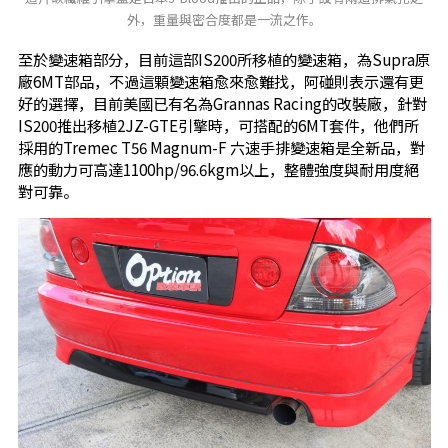
外，重量與密合度都是一流之作。
至於變速箱部分，目前這部IS200所移植的變速箱，為Supra原
廠6MT部品，不過這顆變速箱愈來愈難找，阿碰則表示還有更
好的選擇，目前美國已有名為Grannas Racing的改裝廠，針對
IS200推出移植2JZ-GTE引擎時，可搭配的6MT套件，他們所
採用的Tremec T56 Magnum-F 六速手排變速箱是全新品，對
應的動力可高達1100hp/96.6kgm以上，整體強度與耐用度絕
對可靠。