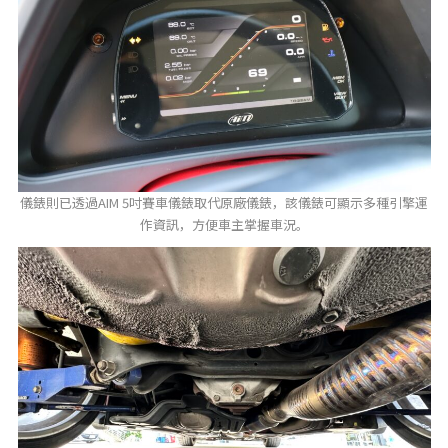
儀錶則已透過AIM 5吋賽車儀錶取代原廠儀錶，該儀錶可顯示多種引擎運
作資訊，方便車主掌握車況。