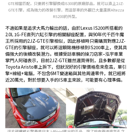
GTE相當匹配，只要將引擎腳換成IS300的原廠部品，就可以直上2JZ-
GTE引擎，成為強力的改裝引擎，而這部車的外觀已大量還原Altezza
RS200的外型。
不過如果是追求大馬力輸出的話，由於Lexus IS200所搭載的
2.0L 1G-FE直列六缸引擎的相關腳座配置，與90年代千匹牛魔
王所採用的2JZ-GTE引擎相似，因此移植時只需購買對應2JZ-
GTE的引擎腳座，就可以將這顆銘機移植到IS200車上，使其具
備強大的後續改裝潛力。根據受訪車輛的操刀店家–泓宇車業
掌門人阿碰表示，目前2JZ-GTE雖然還買得到，且多數都是從
Toyota Aristo車上拆下，但狀況好的引擎價格愈來愈高，單引
擎+線組+電腦，不包含6MT變速箱與其他周邊零件，就已經將
近20萬元，對於想要入手的IS車主來說，可能要有心理準備。
這片碳纖維引擎蓋是日本J-Blood推出的正品，除了設有兩道排氣孔之