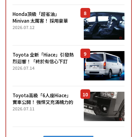
Honda頂級「超省油」
Minivan 太厲害！ 採用豪華
「真皮座椅」與專屬「黑色內
2026.07.12
裝」！ 每公升可跑約20公里，
兼具優異節能表現與舒適
「三...
Toyota 全新「Hiace」引發熱
烈迴響！「終於有信心下訂
了！」「哪個等級交車最
2026.07.14
快？」討論不斷！但下訂後竟
然還要等「超過半年」才能交
車？...
Toyota高級「6人座Hiace」
實車公開！ 強悍又充滿魄力的
「全黑設計」搭配特別「豪華
2026.07.11
內裝」！ Premium打造的「限
定Bruno」由...