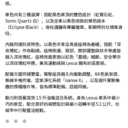
感。
車色共有三種選擇：搭配黑色車頂的雙色設計（紅寶石紅、
Sonic Quartz 白），以及全車以黑色收斂的單色版本
（Eclipse Black）。後柱還鑲有專屬徽章，彰顯特別仕規車身
份。
內裝同樣別具特色。以黑色半苯染真皮座椅為基礎，搭配「深
玫瑰紅」作為點綴。座椅側邊、肩部、膝部護墊與扶手等處皆
融入深玫瑰紅，座椅背面更施以紅色「畳縫」細節，安全帶亦
以深玫瑰紅呼應，兼具運動感與 Lexus 獨有的高質感。
配備方面同樣豐富。駕駛座具備 8 向電動調整，64 色氣氛燈、
無線手機充電、空氣淨化系統「nanoe X」、以及提升駕駛樂
趣的換檔撥片等，皆為標準配備，超越同級。
動力則搭載高效 1.5 升油電混合系統。身為 Lexus 車系中最小
巧的車型，配合良好的視野設計與最小迴轉半徑 5.2 公尺，在
城市中行駛靈活輕鬆。
※ ※ ※