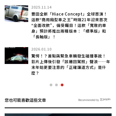
2025.11.14
豐田全新「Hiace Concept」全球首演！
幅
這款“商用廂型車之王”時隔21年迎來首次
，
“全面改款”，備受矚目！這款「寬敞的車
麼
身」預計將推出兩種版本：「標準版」和
「長軸版」！
2026.01.10
身設
驚愕！？差點與緊急車輛發生碰撞事故！
動
影片上傳後引發「該繳回駕照」聲浪……年
人嘆
末年始更要注意的「正確讓道方式」是什
麼？
您也可能喜歡這些文章
Recommended by