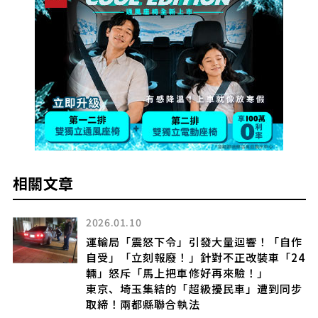
相關文章
2026.01.10
運輸局「震怒下令」引發大量迴響！「自作
思
自受」「立刻報廢！」針對不正改裝車「24
輛」怒斥「馬上把車修好再來驗！」
東京、埼玉集結的「超級擾民車」遭到同步
取締！兩都縣聯合執法