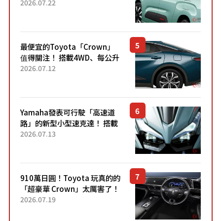
4.7公尺剛剛好的車身尺寸與
2026.07.22
「滑門」設計！ 還推出467萬
元日圓起的5人座版...
最便宜的Toyota「Crown」
值得關注！ 搭載4WD、每公升
22.4公里低油耗表現超亮眼！
2026.07.12
配備豐富、超越售價水準，堪
稱高CP值代表的「...
Yamaha發表可行駛「高速道
路」的新型小型速克達！ 搭載
能享受超強勁「渦輪感」的動
2026.07.13
力系統！ 採用與高階「Super
Sport」車款相同的...
910萬日圓！Toyota 玩真的的
「超豪華 Crown」太厲害了！
採用由「匠人技藝」打造的
2026.07.19
「專屬車色」與運動化「底盤
設定」！還配備專屬豪華...