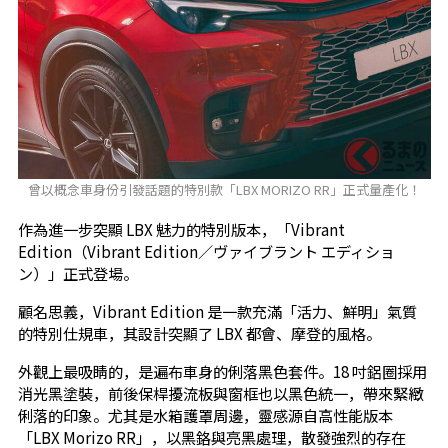
曾以概念車身份引發話題的特別款「LBX MORIZO RR」正式量產化！
作為進一步突顯 LBX 魅力的特別版本，「Vibrant
Edition（Vibrant Edition／ヴァイブラント エディショ
ン）」正式登場。
顧名思義，Vibrant Edition 是一款充滿「活力、鮮明」氣質
的特別仕規車，其設計突顯了 LBX 都會、摩登的風格。
外觀上最吸睛的，是遍布車身的俐落黑色套件。18 吋鋁圈採用
消光黑塗裝，前後保桿擾流板與窗框也以黑色統一，帶來緊緻
俐落的印象。尤其是水箱護罩周邊，靈感源自高性能版本
「LBX Morizo RR」，以黑鉻與亮黑處理，散發強烈的存在