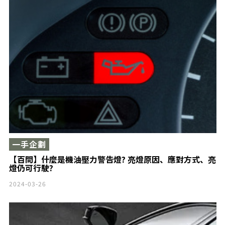
一手企劃
【百問】什麼是機油壓力警告燈? 亮燈原因、應對方式、亮
燈仍可行駛?
2024-03-26