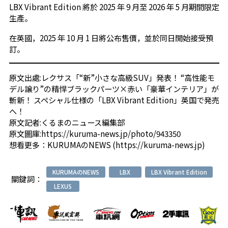
LBX Vibrant Edition 將於 2025 年 9 月至 2026 年 5 月期間限定
生產。
在英國，2025 年 10 月 1 日將公布售價，並於同日開始接受預
訂。
原文出處:
レクサス「“新”小さな高級SUV」発表！ “高性能モ
デル譲り”の精悍ブラックパーツ×赤い「豪華インテリア」が
斬新！ スペシャル仕様の「LBX Vibrant Edition」英国で発売
へ！
原文記者:
くるまのニュース編集部
原文圖庫:
https://kuruma-news.jp/photo/943350
想看更多：
KURUMAのNEWS (https://kuruma-news.jp)
KURUMAのNEWS
LBX
LBX Vibrant Edition
關鍵詞：
LEXUS