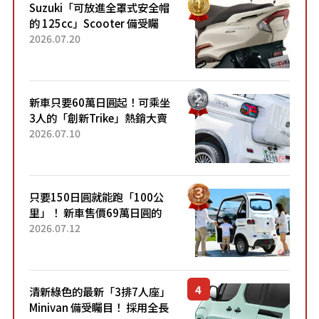
Suzuki「可放進全罩式安全帽
的 125cc」Scooter 備受矚
目！採用全新流線設計與各項
2026.07.20
升級，騎乘更加舒適！已陸續
開始出口的新款「B...
新車只要60萬日圓起！可乘坐
3人的「創新Trike」熱銷大賣
成為人氣車款！「養車成本真
2026.07.10
的超便宜！」「150日圓就能
跑100公里」「小朋友坐得...
只要150日圓就能跑「100公
里」！ 新車售價69萬日圓的
「3人座」Trike大受歡迎！ 順
2026.07.12
應時代需求，究竟為何能迅速
熱賣？
清新綠色的最新「3排7人座」
Minivan 備受矚目！ 採用全長