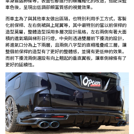
車身鍍鉻飾條等，表面也都進行的碳纖維化的改造，搭配深藍
車色後，呈現出低調卻頗富質感的視覺效果。
而車主為了與其他車友做出區隔，也特別利用手工方式，客製
化前保桿、左右側裙與上尾翼等，其中最特別的當以前保桿的
造型莫屬，整體造型採用多層次設計風格，左右兩側有著大面
積的進氣壩與梯形日行燈，中央則透過雙層前下擾流的設計，
將進氣口分為上下兩層，且兩側八字型的直柵推疊成三層，讓
整個前保桿的造型有了更好的整體感，並擁有更低伸的效果。
而前下擾流兩側還設有向上翹起的垂直翼板，讓車側線條有了
更好的延續性。