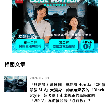
相關文章
2021.06.16
CP 值
[改裝實戰] 全台唯一防滾籠改造(上) Jimn
ack
寬體越野強化版
2026.04.05
Honda 新型「compact SUV」預計 202