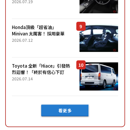
採用由「匠人技藝」打造的
2026.07.19
「專屬車色」與運動化「底盤
設定」！還配備專屬豪華...
Honda頂級「超省油」
Minivan 太厲害！ 採用豪華
「真皮座椅」與專屬「黑色內
2026.07.12
裝」！ 每公升可跑約20公里，
兼具優異節能表現與舒適
「三...
Toyota 全新「Hiace」引發熱
烈迴響！「終於有信心下訂
了！」「哪個等級交車最
2026.07.14
快？」討論不斷！但下訂後竟
然還要等「超過半年」才能交
車？...
看更多