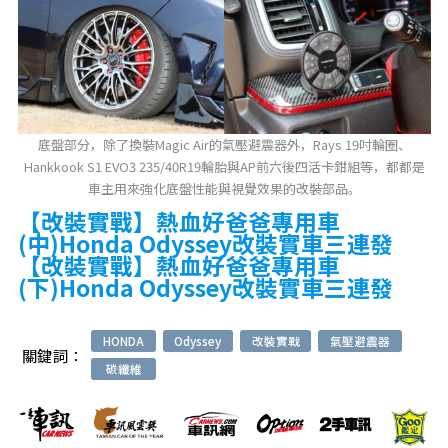
底盤部分，除了換裝Magic Air的氣壓避震器外，Rays 19吋輪圈、
Hankkook S1 EVO3 235/40R19輪胎與AP前六後四活卡鉗組等，都都是
車主用來強化底盤性能與視覺效果的改裝部品。
【改裝實戰】熱血好爸爸專用車
(中)Honda Odyssey改裝實車三連發
【改裝實戰】熱血好爸爸專用車
(下)Honda Odyssey改裝實車三連發
HONDA
Odyssey
改裝實戰
氣壓避震器
關鍵詞：
碳纖維