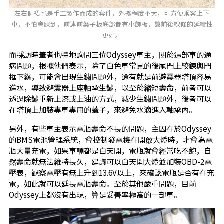
左右側裙也是手工製作而成的套件，外擴程度不大，可方便乘客上下
車，不怕會踩到，前連前葉子板底部都有小飾板，讓前後線條的延續性
更好。
而採訪時筆者也特地詢問三位Odyssey車主，關於這部車的通
病問題，根據他們表示，除了白色車常見的後尾門上絞鍊與門
框下緣，可能會出現生鏽問題外，還有就是前避震器塔頂容易
進水，導致避震器上座軸承生鏽，以至於縮短壽命，前者可以
透過除鏽重新上漆或上油的方式，減少生鏽問題外，後者可以
在塔頂上加裝專車專用的蓋子，來避免水滴進入軸承內。
另外，有些車主表示電瓶壽命不長的問題，主因在於Odyssey
的BMS電池管理系統，會控制發電機在開啟大燈時，才會為電
瓶大量充電，如果車輛都是白天開，電瓶就會經常吃不飽，自
然壽命就無法維持長久，建議可以白天開大燈並加裝OBD-2電
壓表，觀察電壓有無上升到13.6V以上，來確認電瓶是否有在充
電，如此就可以延長電瓶壽命。至於其他嚴重問題，目前
Odyssey上都沒有出現，算是妥善率極高的一部車。