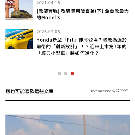
年上市，「約 460 萬日圓起」引發關注！
改最大
方正車身設計相當有辨識度的「zero
alpha」反響如何？預計導入日本的這款
車，已在印度開始測試
2024.06.12
為過於
年的
【2024車訊風雲獎 】 駕馭樂趣的具現
Honda CIVIC e:HEV
您也可能喜歡這些文章
Recommended by