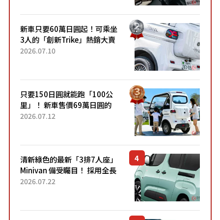
開始出口的新款「B...
新車只要60萬日圓起！可乘坐
3人的「創新Trike」熱銷大賣
成為人氣車款！「養車成本真
2026.07.10
的超便宜！」「150日圓就能
跑100公里」「小朋友坐得...
只要150日圓就能跑「100公
里」！ 新車售價69萬日圓的
「3人座」Trike大受歡迎！ 順
2026.07.12
應時代需求，究竟為何能迅速
熱賣？
清新綠色的最新「3排7人座」
Minivan 備受矚目！ 採用全長
4.7公尺剛剛好的車身尺寸與
2026.07.22
「滑門」設計！ 還推出467萬
元日圓起的5人座版...