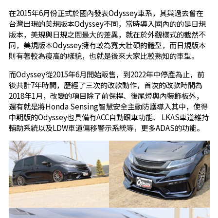
在2015年6月份正式於國內發表Odyssey車系，其與過去曾在
台灣出現的美規版本Odyssey不同，當時導入國內的的是日規
版本，美規與日規之間最大的差異，就在於外觀樣式的截然不
同，美規版本Odyssey擁有較為寬大壯碩的體型，而日規版本
則有著較為瘦高的樣貌，也就是後來大家比較熟知的車型。
而Odyssey從2015年6月開始販售，到2022年中停產為止，前
後共計7年時間，歷經了三次的改款動作，首次的改款時間為
2018年1月，改變的項目除了前保桿、後尾燈與內裝飾板外，
還有就是將Honda Sensing智慧安全主動防護導入其中，使得
中期版的Odyssey也具備有ACC自動跟車功能、 LKAS車道維持
輔助系統以及LDW車道偏移警示系統等，更多ADAS的功能。