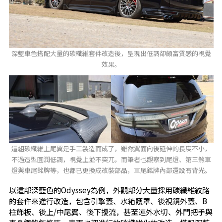
深藍車色搭配大量的碳纖維套件改造後，呈現出低調卻頗富質感的視覺
效果。
這組碳纖維上尾翼是手工製造而成了，雖然翼面向後延伸的長度不小，
不過造型圓潤低調，視覺上並不突兀，而筆者也觀察到尾燈、第三煞車
燈與車尾銘牌等，也都已更換成改裝部品，車尾銘牌內部還設有背光。
以這部深藍色的Odyssey為例，外觀部分大量採用碳纖維紋路
的套件來進行改造，包含引擎蓋、水箱護罩、後視鏡外蓋、B
柱飾板、後上/中尾翼、後下擾流，甚至連外水切、外門把手與