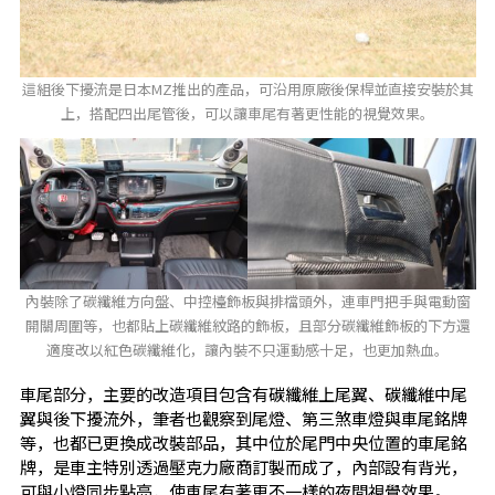
這組後下擾流是日本MZ推出的產品，可沿用原廠後保桿並直接安裝於其
上，搭配四出尾管後，可以讓車尾有著更性能的視覺效果。
內裝除了碳纖維方向盤、中控檯飾板與排檔頭外，連車門把手與電動窗
開關周圍等，也都貼上碳纖維紋路的飾板，且部分碳纖維飾板的下方還
適度改以紅色碳纖維化，讓內裝不只運動感十足，也更加熱血。
車尾部分，主要的改造項目包含有碳纖維上尾翼、碳纖維中尾
翼與後下擾流外，筆者也觀察到尾燈、第三煞車燈與車尾銘牌
等，也都已更換成改裝部品，其中位於尾門中央位置的車尾銘
牌，是車主特別透過壓克力廠商訂製而成了，內部設有背光，
可與小燈同步點亮，使車尾有著更不一樣的夜間視覺效果。