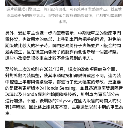
這片碳纖維引擎開上，特別設有開孔，可有效將引擎熱氣排出，並且增
添車頭更多的性能氣息，而整體密合度與紋路整齊性，也都有相當高的
水準。
另外，受訪車主也進一步向筆者表示，中期版車型的後座車門
置杯架，也從原本的底部，上移到車門內把手的附近，避免前
期版放比較大的杯子時，開門容易將杯子夾爆並弄凹鈑金的問
題再發生，且在後座兩張椅子的腿靠內側也新增一個置杯架，
這些小改變是很多車主比較不會注意到的地方。
至於第二次改款則在2021年3月，這次的改款項目較為全面，
針對外觀內裝調整，使其車頭尾扮相都變得截然不同，連內裝
中控檯上半部與儀錶板等，都進行了更大幅度的修改，更重要
的是擁有更新版本的 Honda Sensing，並且透過車窗雙層隔音
玻璃以及 Honda 專利的輪圈降噪技術，針對車內隔音部分來
進行加強。不過，後期版的Odyssey在國內販售的時間大約只
有1年時間，因此路上能見度不高，主要還是以前中期的車型為
主。