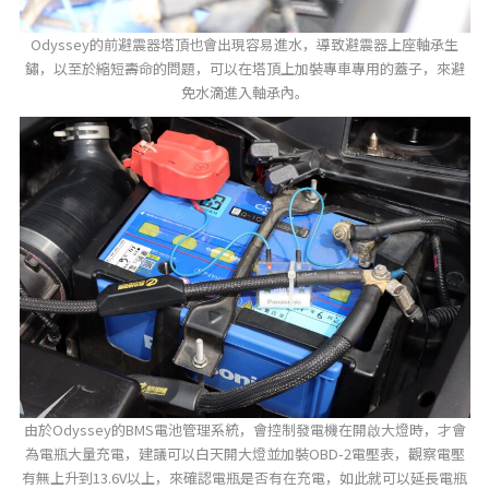
Odyssey的前避震器塔頂也會出現容易進水，導致避震器上座軸承生
鏽，以至於縮短壽命的問題，可以在塔頂上加裝專車專用的蓋子，來避
免水滴進入軸承內。
由於Odyssey的BMS電池管理系統，會控制發電機在開啟大燈時，才會
為電瓶大量充電，建議可以白天開大燈並加裝OBD-2電壓表，觀察電壓
有無上升到13.6V以上，來確認電瓶是否有在充電，如此就可以延長電瓶