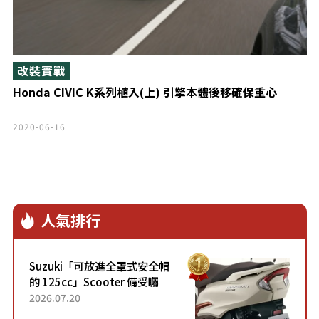
改裝實戰
Honda CIVIC K系列植入(上) 引擎本體後移確保重心
2020-06-16
人氣排行
Suzuki「可放進全罩式安全帽
的 125cc」Scooter 備受矚
目！採用全新流線設計與各項
2026.07.20
升級，騎乘更加舒適！已陸續