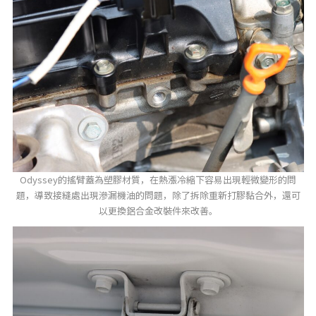
Odyssey的搖臂蓋為塑膠材質，在熱漲冷縮下容易出現輕微變形的問
題，導致接縫處出現滲漏機油的問題，除了拆除重新打膠黏合外，還可
以更換鋁合金改裝件來改善。