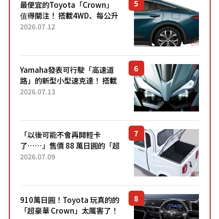
最便宜的Toyota「Crown」
值得關注！ 搭載4WD、每公升
22.4公里低油耗表現超亮眼！
2026.07.12
配備豐富、超越售價水準，堪
稱高CP值代表的「...
Yamaha發表可行駛「高速道
路」的新型小型速克達！ 搭載
能享受超強勁「渦輪感」的動
2026.07.13
力系統！ 採用與高階「Super
Sport」車款相同的...
「以後可能不會再開輕卡
了……」售價 88 萬日圓的「超
迷你輕型貨車」引發兩極評
2026.07.09
價！「150 日圓就能跑 100 公
里！」「免驗車真的太棒
了！...
910萬日圓！Toyota 玩真的的
「超豪華 Crown」太厲害了！