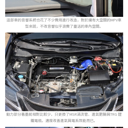
這部車的音響系統也花了不少費用進行改造，對於擁有大空間的MPV車
型來說，不改音響似乎浪費了靈活的車內空間。
動力部分著墨就相對比較少，只更換了MSR渦流管、進氣肥腸與TRG 鋰
鐵電瓶，適度改善進氣與電系效能而已。