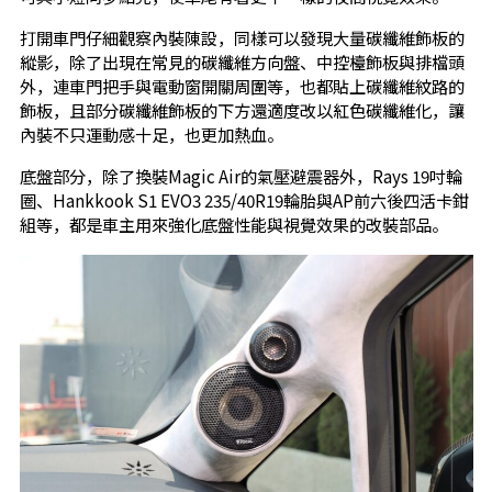
打開車門仔細觀察內裝陳設，同樣可以發現大量碳纖維飾板的
縱影，除了出現在常見的碳纖維方向盤、中控檯飾板與排檔頭
外，連車門把手與電動窗開關周圍等，也都貼上碳纖維紋路的
飾板，且部分碳纖維飾板的下方還適度改以紅色碳纖維化，讓
內裝不只運動感十足，也更加熱血。
底盤部分，除了換裝Magic Air的氣壓避震器外，Rays 19吋輪
圈、Hankkook S1 EVO3 235/40R19輪胎與AP前六後四活卡鉗
組等，都是車主用來強化底盤性能與視覺效果的改裝部品。