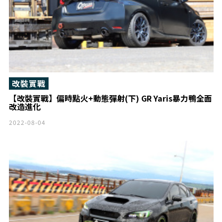
改裝實戰
【改裝實戰】偏時點火+動態彈射(下) GR Yaris暴力鴨全面
改造進化
2022-08-04