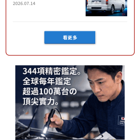
了！」「哪個等級交車最
2026.07.14
快？」討論不斷！但下訂後竟
然還要等「超過半年」才能交
車？...
看更多