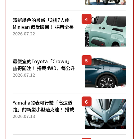
熱賣？
清新綠色的最新「3排7人座」
Minivan 備受矚目！ 採用全長
4.7公尺剛剛好的車身尺寸與
2026.07.22
「滑門」設計！ 還推出467萬
元日圓起的5人座版...
最便宜的Toyota「Crown」
值得關注！ 搭載4WD、每公升
22.4公里低油耗表現超亮眼！
2026.07.12
配備豐富、超越售價水準，堪
稱高CP值代表的「...
Yamaha發表可行駛「高速道
路」的新型小型速克達！ 搭載
能享受超強勁「渦輪感」的動
2026.07.13
力系統！ 採用與高階「Super
Sport」車款相同的...