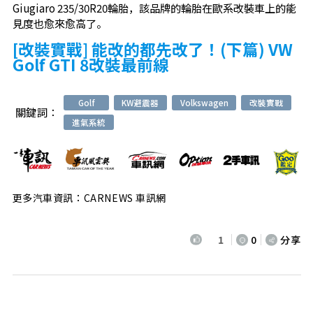
Giugiaro 235/30R20輪胎，該品牌的輪胎在歐系改裝車上的能
見度也愈來愈高了。
[改裝實戰] 能改的都先改了！(下篇) VW
Golf GTI 8改裝最前線
Golf
KW避震器
Volkswagen
改裝實戰
關鍵詞：
進氣系統
更多汽車資訊：CARNEWS 車訊網
1
0
分享