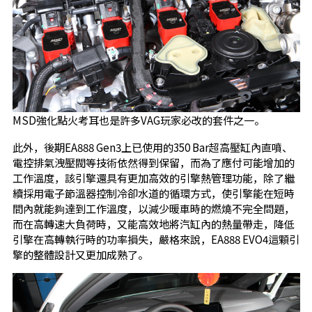
MSD強化點火考耳也是許多VAG玩家必改的套件之一。
此外，後期EA888 Gen3上已使用的350 Bar超高壓缸內直噴、
電控排氣洩壓閥等技術依然得到保留，而為了應付可能增加的
工作溫度，該引擎還具有更加高效的引擎熱管理功能，除了繼
續採用電子節溫器控制冷卻水道的循環方式，使引擎能在短時
間內就能夠達到工作溫度，以減少暖車時的燃燒不完全問題，
而在高轉速大負荷時，又能高效地將汽缸內的熱量帶走，降低
引擎在高轉執行時的功率損失，嚴格來說，EA888 EVO4這顆引
擎的整體設計又更加成熟了。