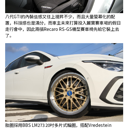
八代GTI的內裝值感又往上提昇不少，而且大量螢幕化的配
置，科技感也是滿分，而車主未來打算投入麗寶賽車場的假日
走行會中，因此兩張Recaro RS-GS桶型賽車椅先給它裝上去
了。
胎圈採用BBS LM273 20吋多片式輪圈，搭配Vredestein