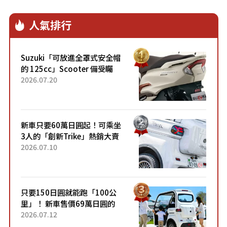
人氣排行
Suzuki「可放進全罩式安全帽
的 125cc」Scooter 備受矚
目！採用全新流線設計與各項
2026.07.20
升級，騎乘更加舒適！已陸續
開始出口的新款「B...
新車只要60萬日圓起！可乘坐
3人的「創新Trike」熱銷大賣
成為人氣車款！「養車成本真
2026.07.10
的超便宜！」「150日圓就能
跑100公里」「小朋友坐得...
只要150日圓就能跑「100公
里」！ 新車售價69萬日圓的
「3人座」Trike大受歡迎！ 順
2026.07.12
應時代需求，究竟為何能迅速