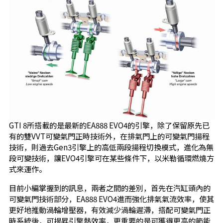
GTI 8所搭載的是最新的EA888 EVO4的引擎，除了保留原先已
有的雙VVT可變氣門正時技術外，在排氣門上的可變氣門揚程
技術，則過去Gen3引擎上的高低兩段揚程切換模式，進化為無
段可變技術，讓EVO4引擎可在某些條件下，以米勒循環燃燒方
式來運作。
目前小編掌握到的訊息，兩者之間的差別，首先在汽缸頭內的
可變氣門技術部分，EA888 EVO4進而強化排氣氣流效率，使其
更好地推動渦輪增壓器，有效減少渦輪遲滯，搭配可變氣門正
時系統後，可提昇引擎熱效率，更重要的是可獲得更高的節能