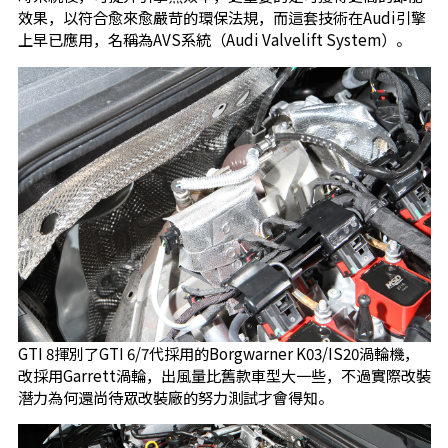
效果，以符合愈來愈嚴苛的環保法規，而這套技術在Audi引擎
上早已應用，名稱為AVS系統（Audi Valvelift System）。
GTI 8揮別了GTI 6/7代採用的Borgwarner K03/IS20渦輪機，
改採用Garrett渦輪，出風量比舊款車型大一些，不過實際改裝
潛力為何還尚待眾改裝廠的努力測試才會得知。