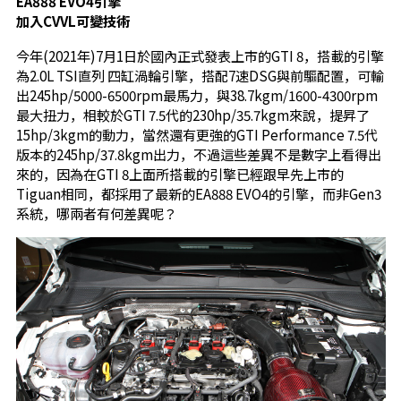
EA888 EVO4引擎
加入CVVL可變技術
今年(2021年)7月1日於國內正式發表上市的GTI 8，搭載的引擎
為2.0L TSI直列 四缸渦輪引擎，搭配7速DSG與前驅配置，可輸
出245hp/5000-6500rpm最馬力，與38.7kgm/1600-4300rpm
最大扭力，相較於GTI 7.5代的230hp/35.7kgm來說，提昇了
15hp/3kgm的動力，當然還有更強的GTI Performance 7.5代
版本的245hp/37.8kgm出力，不過這些差異不是數字上看得出
來的，因為在GTI 8上面所搭載的引擎已經跟早先上市的
Tiguan相同，都採用了最新的EA888 EVO4的引擎，而非Gen3
系統，哪兩者有何差異呢？