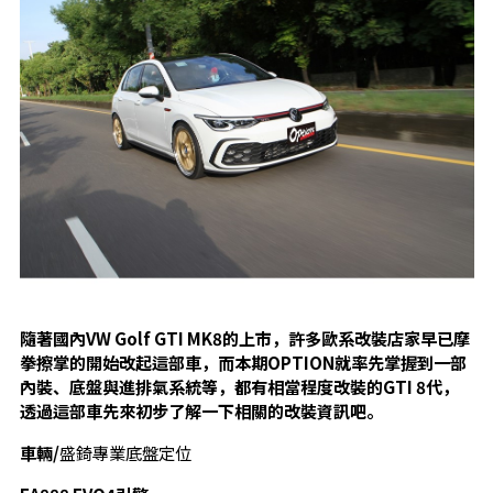
隨著國內VW Golf GTI MK8的上市，許多歐系改裝店家早已摩
拳擦掌的開始改起這部車，而本期OPTION就率先掌握到一部
內裝、底盤與進排氣系統等，都有相當程度改裝的GTI 8代，
透過這部車先來初步了解一下相關的改裝資訊吧。
車輛/
盛錡專業底盤定位