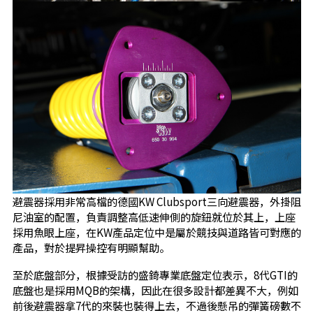
避震器採用非常高檔的德國KW Clubsport三向避震器，外掛阻
尼油室的配置，負責調整高低速伸側的旋鈕就位於其上，上座
採用魚眼上座，在KW產品定位中是屬於競技與道路皆可對應的
產品，對於提昇操控有明顯幫助。
至於底盤部分，根據受訪的盛錡專業底盤定位表示，8代GTI的
底盤也是採用MQB的架構，因此在很多設計都差異不大，例如
前後避震器拿7代的來裝也裝得上去，不過後懸吊的彈簧磅數不