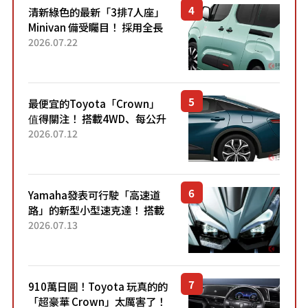
清新綠色的最新「3排7人座」
Minivan 備受矚目！ 採用全長
4.7公尺剛剛好的車身尺寸與
2026.07.22
「滑門」設計！ 還推出467萬
元日圓起的5人座版...
最便宜的Toyota「Crown」
值得關注！ 搭載4WD、每公升
22.4公里低油耗表現超亮眼！
2026.07.12
配備豐富、超越售價水準，堪
稱高CP值代表的「...
Yamaha發表可行駛「高速道
路」的新型小型速克達！ 搭載
能享受超強勁「渦輪感」的動
2026.07.13
力系統！ 採用與高階「Super
Sport」車款相同的...
910萬日圓！Toyota 玩真的的
「超豪華 Crown」太厲害了！