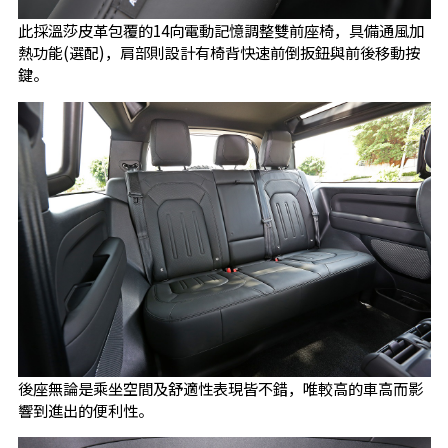
此採溫莎皮革包覆的14向電動記憶調整雙前座椅，具備通風加
熱功能(選配)，肩部則設計有椅背快速前倒扳鈕與前後移動按
鍵。
後座無論是乘坐空間及舒適性表現皆不錯，唯較高的車高而影
響到進出的便利性。