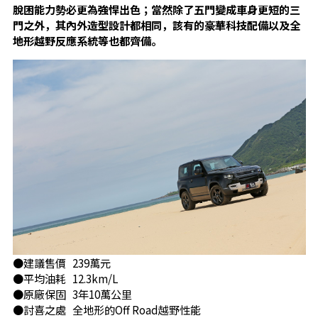
脫困能力勢必更為強悍出色；當然除了五門變成車身更短的三
門之外，其內外造型設計都相同，該有的豪華科技配備以及全
地形越野反應系統等也都齊備。
●建議售價 239萬元
●平均油耗 12.3km/L
●原廠保固 3年10萬公里
●討喜之處 全地形的Off Road越野性能