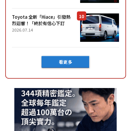
兼具優異節能表現與舒適
「三...
Toyota 全新「Hiace」引發熱
烈迴響！「終於有信心下訂
了！」「哪個等級交車最
2026.07.14
快？」討論不斷！但下訂後竟
然還要等「超過半年」才能交
車？...
看更多