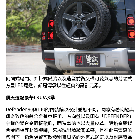
側開式尾門、外掛式備胎以及造型前衛又帶可愛氣息的分離式
方型LED尾燈，都是傳承以往經典的設計元素。
頂天選配豪華LSUV
水準
Defender 90與110的內裝鋪陳設計並無不同，同樣有著向經典
傳奇致敬的鎂合金登車把手、方向盤以及印有「DEFENDER」
字樣的鎂合金面板徽飾，同時車艙也以大量皮革、鍍鉻金屬鎂
合金飾板等材質襯飾，來展現出精緻奢華感，且在此高質感的
氛圍下，仍舊保留可散發粗曠風格的外露式鉚釘以及耐磨織品