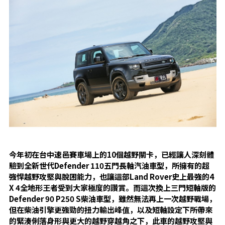
今年初在台中速邑賽車場上的10
個越野關卡，已經讓人深刻體
驗到全新世代Defender 110
五門長軸汽油車型，所擁有的超
強悍越野攻堅與脫困能力，也讓這部Land Rover
史上最強的4
X 4
全地形王者受到大家極度的讚賞。而這次換上三門短軸版的
Defender 90 P250 S
柴油車型，雖然無法再上一次越野戰場，
但在柴油引擎更強勁的扭力輸出峰值，以及短軸設定下所帶來
的緊湊俐落身形與更大的越野穿越角之下，此車的越野攻堅與