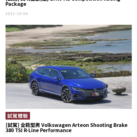
Package
2021-10-04
試駕體驗
[試駕] 全能型男 Volkswagen Arteon Shooting Brake
380 TSI R-Line Performance