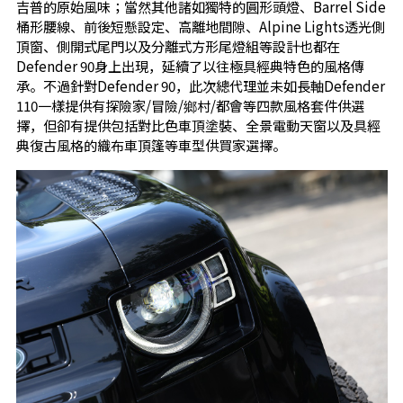
吉普的原始風味；當然其他諸如獨特的圓形頭燈、Barrel Side
桶形腰線、前後短懸設定、高離地間隙、Alpine Lights透光側
頂窗、側開式尾門以及分離式方形尾燈組等設計也都在
Defender 90身上出現，延續了以往極具經典特色的風格傳
承。不過針對Defender 90，此次總代理並未如長軸Defender
110一樣提供有探險家/冒險/鄉村/都會等四款風格套件供選
擇，但卻有提供包括對比色車頂塗裝、全景電動天窗以及具經
典復古風格的織布車頂篷等車型供買家選擇。