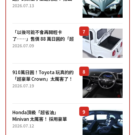
能享受超強勁「渦輪感」的動
2026.07.13
力系統！ 採用與高階「Super
Sport」車款相同的...
「以後可能不會再開輕卡
了……」售價 88 萬日圓的「超
迷你輕型貨車」引發兩極評
2026.07.09
價！「150 日圓就能跑 100 公
里！」「免驗車真的太棒
了！...
910萬日圓！Toyota 玩真的的
「超豪華 Crown」太厲害了！
採用由「匠人技藝」打造的
2026.07.19
「專屬車色」與運動化「底盤
設定」！還配備專屬豪華...
Honda頂級「超省油」
Minivan 太厲害！ 採用豪華
「真皮座椅」與專屬「黑色內
2026.07.12
裝」！ 每公升可跑約20公里，