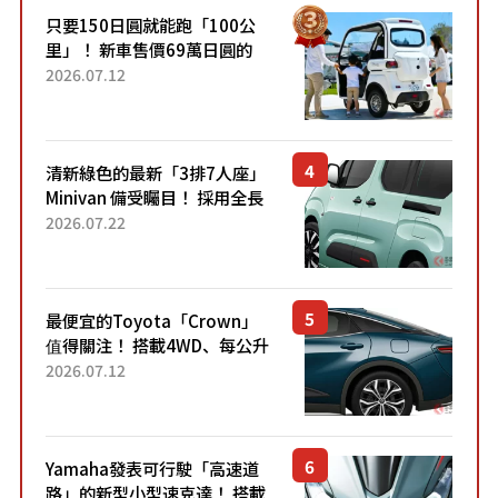
只要150日圓就能跑「100公
里」！ 新車售價69萬日圓的
「3人座」Trike大受歡迎！ 順
2026.07.12
應時代需求，究竟為何能迅速
熱賣？
清新綠色的最新「3排7人座」
Minivan 備受矚目！ 採用全長
4.7公尺剛剛好的車身尺寸與
2026.07.22
「滑門」設計！ 還推出467萬
元日圓起的5人座版...
最便宜的Toyota「Crown」
值得關注！ 搭載4WD、每公升
22.4公里低油耗表現超亮眼！
2026.07.12
配備豐富、超越售價水準，堪
稱高CP值代表的「...
Yamaha發表可行駛「高速道
路」的新型小型速克達！ 搭載