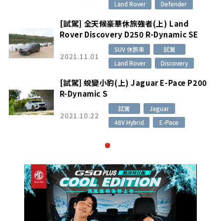
Land Rover
Defender
[試駕] 全天候豪華休旅強者(上) Land
Rover Discovery D250 R-Dynamic SE
SUV 休旅車
試駕
2021.11.01
Land Rover
Discovery
[試駕] 蛻變小豹(上) Jaguar E-Pace P200
R-Dynamic S
試駕
Jaguar
2021.10.22
48V Hybrid
E-Pace