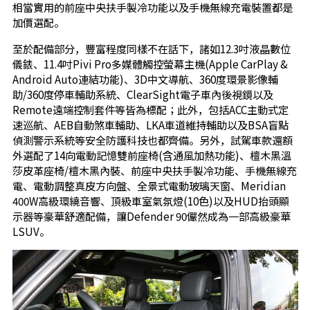
相當實用的前座中央扶手製冷功能以及手機無線充電裝置都是
加價選配。
至於配備部分，豐富程度同樣不在話下，諸如12.3吋液晶數位
儀錶、11.4吋Pivi Pro多媒體觸控螢幕主機(Apple CarPlay &
Android Auto連結功能)、3D中文導航、360度環景影像輔
助/360度停車輔助系統、ClearSight電子車內後視鏡以及
Remote遠端控制套件等皆為標配；此外，包括ACC主動式定
速巡航、AEB自動煞車輔助、LKA車道維持輔助以及BSA盲點
偵測警示系統等安全防護科技也都齊備。另外，試駕車款還額
外選配了14向電動記憶雙前座椅(含通風加熱功能)、檀木黑溫
莎皮革座椅/檀木黑內裝、前座中央扶手製冷功能、手機無線充
電、電動調整真皮方向盤、全景式電動玻璃天窗、Meridian
400W高級環繞音響、頂級車室氣氛燈(10色)以及HUD抬頭顯
示器等豪華舒適配備，讓Defender 90儼然成為一部高級豪華
LSUV。