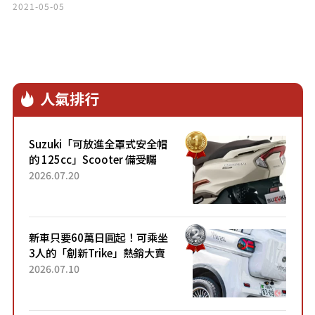
2021-05-05
人氣排行
Suzuki「可放進全罩式安全帽
的 125cc」Scooter 備受矚
目！採用全新流線設計與各項
2026.07.20
升級，騎乘更加舒適！已陸續
開始出口的新款「B...
新車只要60萬日圓起！可乘坐
3人的「創新Trike」熱銷大賣
成為人氣車款！「養車成本真
2026.07.10
的超便宜！」「150日圓就能
跑100公里」「小朋友坐得...