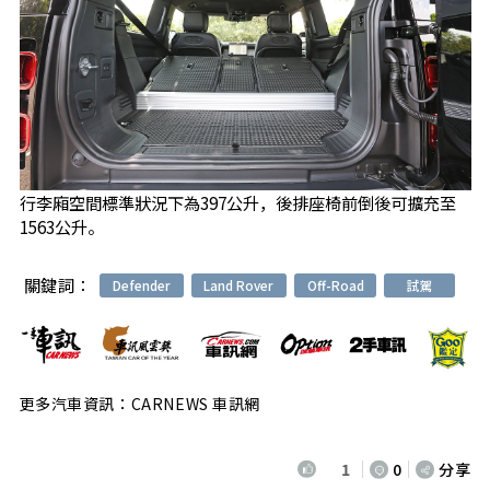
行李廂空間標準狀況下為397公升，後排座椅前倒後可擴充至
1563公升。
關鍵詞：
Defender
Land Rover
Off-Road
試駕
更多汽車資訊：CARNEWS 車訊網
1
0
分享