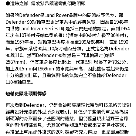
●遺珠之憾 偏軟懸吊讓過彎側傾略明顯
如果說Defender是Land Rover品牌中的硬派越野代表，那
Defender 90短軸車型更是車系中的經典象徵，因為自1948年
問世的Land Rover Series I即是採三門短軸的設定，直到1954
年才有107英吋長軸車型的推出(短軸由80英吋升級至86英吋)，
而至1957年長、短軸車型再度增長至109及88英吋，直到1990
年，家族車系從90與110英吋軸距分類，正式定名為Defender
90與110。然而Defender 90雖然是三門短軸設定(軸距
2587mm)，但其車身長度比起上一代車型則增長了近70公分，
加上2015mm與1969mm的車寬與車高，因此整個看起來仍是
十分的龐大壯碩，且霸氣剽悍的氣勢完全不會輸給Defender
110長軸車型。
短軸更顯壯碩剽悍感
再次看到Defender，仍是會被那集結現代時尚科技風格與復刻
經典設計元素的外型所深深吸引，即便少了些前代車型極為陽
剛硬派的身形而多了些圓潤的體態，但仍舊呈現出越野王者應
有的剽悍粗獷氣息，尤其90短軸版車型看起來又更具壯碩感，
再搭配上車尾那外掛式的20吋越野巧克力備胎，更是盡展越野