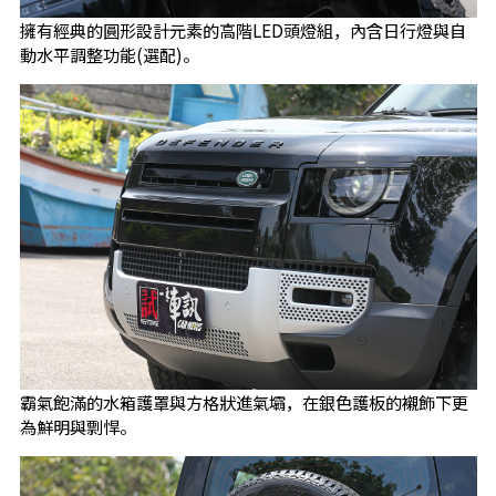
擁有經典的圓形設計元素的高階LED頭燈組，內含日行燈與自
動水平調整功能(選配)。
霸氣飽滿的水箱護罩與方格狀進氣壩，在銀色護板的襯飾下更
為鮮明與剽悍。