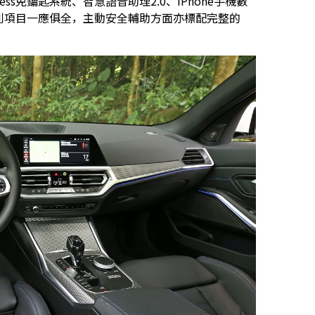
cess免鑰匙系統、智慧語音助理2.0、iPhone手機數
to等科技便利項目一應俱全，主動安全輔助方面亦標配完整的