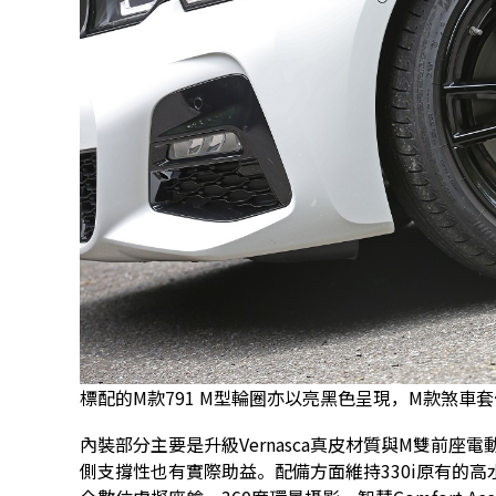
標配的M款791 M型輪圈亦以亮黑色呈現，M款煞車
內裝部分主要是升級Vernasca真皮材質與M雙前
側支撐性也有實際助益。配備方面維持330i原有的高水準