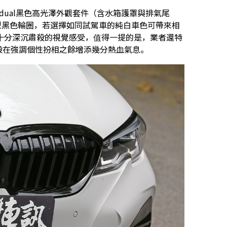
vidual黑色高光澤外觀套件（含水箱護罩與排氣尾
M型黑色輪圈，若選擇如同試駕車的純白車色可帶來相
十分深沉肅殺的視覺感受，值得一提的是，業者還特
般在強調個性扮相之餘增添幾分熱血氣息。