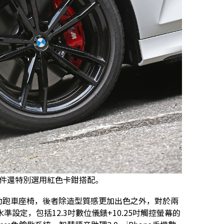
套件還特別選用紅色卡鉗搭配。
座電動跑車座椅，後者除造型質感更加出色之外，對於兩
設定，包括12.3吋數位儀錶+10.25吋觸控螢幕的