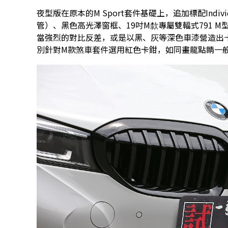
夜型版在原本的M Sport套件基礎上，追加標配Indi
管）、黑色高光澤窗框、19吋M歀專屬雙輻式791 
當強烈的對比反差，或是以黑、灰等深色車漆營造出
別針對M款煞車套件選用紅色卡鉗，如同畫龍點睛一