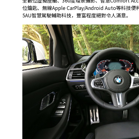
全數位虛擬座艙、360度環景攝影、智慧Comfort Ac
位鑰匙、無線Apple CarPlay/Android Au
5AU智慧駕駛輔助科技，豐富程度絕對令人滿意。