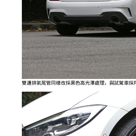
雙邊排氣尾管同樣改採黑色高光澤處理，與試駕車採