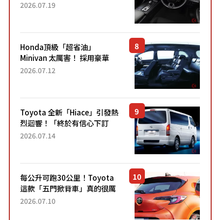
採用由「匠人技藝」打造的
2026.07.19
「專屬車色」與運動化「底盤
設定」！還配備專屬豪華...
Honda頂級「超省油」
Minivan 太厲害！ 採用豪華
「真皮座椅」與專屬「黑色內
2026.07.12
裝」！ 每公升可跑約20公里，
兼具優異節能表現與舒適
「三...
Toyota 全新「Hiace」引發熱
烈迴響！「終於有信心下訂
了！」「哪個等級交車最
2026.07.14
快？」討論不斷！但下訂後竟
然還要等「超過半年」才能交
車？...
每公升可跑30公里！Toyota
這款「五門掀背車」真的很厲
害！ 擁有全長4.3公尺的「剛剛
2026.07.10
好車身尺寸」，配備全面升