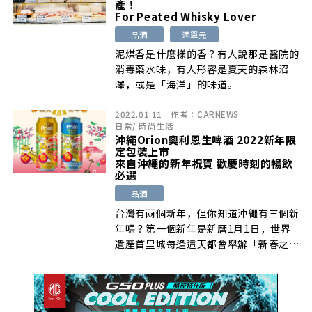
產！
For Peated Whisky Lover
品酒
酒單元
泥煤香是什麼樣的香？有人說那是醫院的
消毒藥水味，有人形容是夏天的森林沼
澤，或是「海洋」的味道。
2022.01.11
作者：
CARNEWS
日常
/
時尚生活
沖繩Orion奧利恩生啤酒 2022新年限
定包裝上市
來自沖繩的新年祝賀 歡慶時刻的暢飲
必選
品酒
台灣有兩個新年，但你知道沖繩有三個新
年嗎？第一個新年是新曆1月1日，世界
遺產首里城每逢這天都會舉辦「新春之
宴」的慶典。