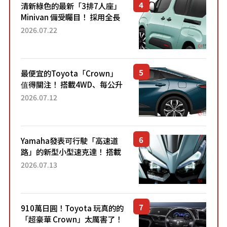
清新綠色的最新「3排7人座」
Minivan 備受矚目！ 採用全長
4.7公尺剛剛好的車身尺寸與
2026.07.22
「滑門」設計！ 還推出467萬
元日圓起的5人座版...
最便宜的Toyota「Crown」
值得關注！ 搭載4WD、每公升
22.4公里低油耗表現超亮眼！
2026.07.12
配備豐富、超越售價水準，堪
稱高CP值代表的「...
Yamaha發表可行駛「高速道
路」的新型小型速克達！ 搭載
能享受超強勁「渦輪感」的動
2026.07.13
力系統！ 採用與高階「Super
Sport」車款相同的...
910萬日圓！Toyota 玩真的的
「超豪華 Crown」太厲害了！