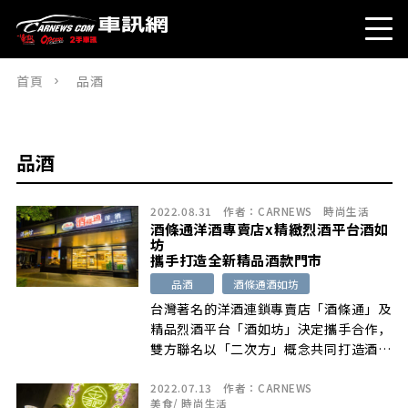
首頁
品酒
品酒
2022.08.31
作者：
CARNEWS
時尚生活
酒條通洋酒專賣店x精緻烈酒平台酒如
坊
攜手打造全新精品酒款門市
品酒
酒條通酒如坊
台灣著名的洋酒連鎖專賣店「酒條通」及
精品烈酒平台「酒如坊」決定攜手合作，
雙方聯名以「二次方」概念共同打造酒條
通旗下第 42 家門市－酒條通酒如坊南京
2022.07.13
作者：
CARNEWS
建國概念店，期望給消費者更加成的優質
美食
/
時尚生活