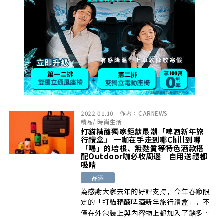
2022.01.10
作者：
CARNEWS
精品
/
時尚生活
打貓精釀獨家鉅獻最潮「啤酒新年旅
行禮盒」 一咖在手走到哪Chill到哪
「喝」的培根、無麩質等特色酒款搭
配Outdoor咖必收周邊 自用送禮都
吸睛
品酒
為感謝大家去年的好評支持，今年春節限
定的「打貓精釀啤酒新年旅行禮盒」，不
僅在外包裝上與內容物上都加入了諸多巧