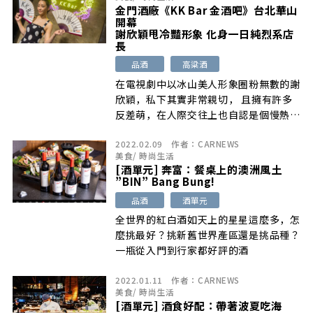
消費體驗。
金門酒廠《KK Bar 金酒吧》台北華山
開幕
謝欣穎甩冷豔形象 化身一日純烈系店
長
品酒
高粱酒
在電視劇中以冰山美人形象圈粉無數的謝
欣穎，私下其實非常親切， 且擁有許多
反差萌，在人際交往上也自認是個慢熱的
人來瘋，最愛約好 友閨蜜一起微醺。因
2022.02.09
作者：
CARNEWS
此，在出席 12 日金門酒廠 70 週年快閃
美食
/
時尚生活
酒吧《KK Bar 金酒吧》開幕記者會，一
[酒單元] 奔富：餐桌上的澳洲風土
改高冷形象化身純烈系店長。
”BIN” Bang Bung!
品酒
酒單元
全世界的紅白酒如天上的星星這麼多，怎
麼挑最好？挑新舊世界產區還是挑品種？
一瓶從入門到行家都好評的酒
2022.01.11
作者：
CARNEWS
美食
/
時尚生活
[酒單元] 酒食好配：帶著波夏吃海