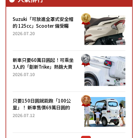
Suzuki「可放進全罩式安全帽
的 125cc」Scooter 備受矚
目！採用全新流線設計與各項
2026.07.20
升級，騎乘更加舒適！已陸續
開始出口的新款「B...
新車只要60萬日圓起！可乘坐
3人的「創新Trike」熱銷大賣
成為人氣車款！「養車成本真
2026.07.10
的超便宜！」「150日圓就能
跑100公里」「小朋友坐得...
只要150日圓就能跑「100公
里」！ 新車售價69萬日圓的
「3人座」Trike大受歡迎！ 順
2026.07.12
應時代需求，究竟為何能迅速
熱賣？