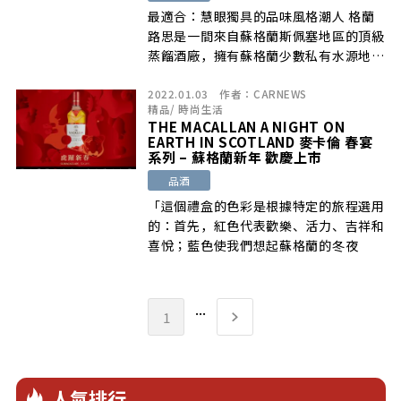
最適合：慧眼獨具的品味風格潮人 格蘭
路思是一間來自蘇格蘭斯佩塞地區的頂級
蒸餾酒廠，擁有蘇格蘭少數私有水源地，
酒 […]
2022.01.03
作者：
CARNEWS
精品
/
時尚生活
THE MACALLAN A NIGHT ON
EARTH IN SCOTLAND 麥卡倫 春宴
系列 – 蘇格蘭新年 歡慶上市
品酒
「這個禮盒的色彩是根據特定的旅程選用
的：首先，紅色代表歡樂、活力、吉祥和
喜悅；藍色使我們想起蘇格蘭的冬夜
...
1
人氣排行