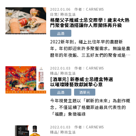
思
2022.01.06
作者：
CARNEWS
日常
/
時尚生活
格蘭父子推威士忌交際學！歲末4大熱
門聚會餐酒搭讓你人際關係再升級
品酒
2022新年到，碰上比往年早的農曆新
年，年初即迎來許多聚餐需求。無論是農
曆年的年夜飯、三五好友們的聚會或是尾
牙、春酒，若是懂得在適宜
2022.01.03
作者：
CARNEWS
精品
/
時尚生活
[酒單元] 新春威士忌禮盒特選
以璀璨臻藝致獻誠摯心意
品酒
酒單元
今年視覺主題以「嶄新的未來」為創作概
念，不僅延續了格蘭菲迪最具代表性的
「福鹿」象徵福祿
2022.01.03
作者：
CARNEWS
精品
/
時尚生活