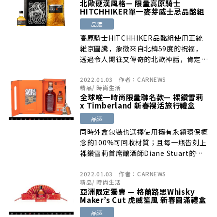
北歐硬漢風格— 限量高原騎士
HITCHHIKER單一麥芽威士忌品酩組
品酒
高原騎士HITCHHIKER品酩組使用正統
維京圖騰，象徵來自北緯59度的祝福，
透過令人嚮往又傳奇的北歐神話，肯定能
夠替圍爐現場創造不少焦點話題。
2022.01.03
作者：
CARNEWS
精品
/
時尚生活
全球唯一時尚限量聯名款— 裸鑽雪莉
x Timberland 新春裸活旅行禮盒
品酒
同時外盒包裝也選擇使用擁有永續環保概
念的100%可回收材質；且每一瓶皆刻上
裸鑽雪莉首席釀酒師Diane Stuart的簽
名。
2022.01.03
作者：
CARNEWS
精品
/
時尚生活
亞洲限定獨賣 — 格蘭路思Whisky
Maker’s Cut 虎威笙風 新春圓滿禮盒
品酒