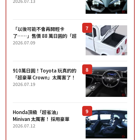
能享受超強勁「渦輪感」的動
2026.07.13
力系統！ 採用與高階「Super
Sport」車款相同的...
「以後可能不會再開輕卡
了……」售價 88 萬日圓的「超
迷你輕型貨車」引發兩極評
2026.07.09
價！「150 日圓就能跑 100 公
里！」「免驗車真的太棒
了！...
910萬日圓！Toyota 玩真的的
「超豪華 Crown」太厲害了！
採用由「匠人技藝」打造的
2026.07.19
「專屬車色」與運動化「底盤
設定」！還配備專屬豪華...
Honda頂級「超省油」
Minivan 太厲害！ 採用豪華
「真皮座椅」與專屬「黑色內
2026.07.12
裝」！ 每公升可跑約20公里，
兼具優異節能表現與舒適