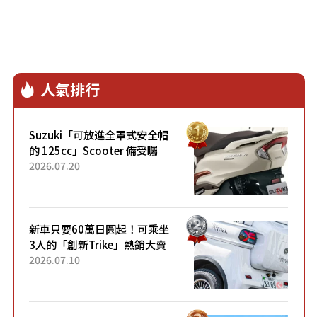
人氣排行
Suzuki「可放進全罩式安全帽
的 125cc」Scooter 備受矚
目！採用全新流線設計與各項
2026.07.20
升級，騎乘更加舒適！已陸續
開始出口的新款「B...
新車只要60萬日圓起！可乘坐
3人的「創新Trike」熱銷大賣
成為人氣車款！「養車成本真
2026.07.10
的超便宜！」「150日圓就能
跑100公里」「小朋友坐得...