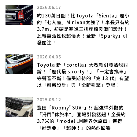
2026.06.17
！
約130萬日圓！比Toyota「Sienta」還小
過
的「七人座」Minivan太強了！車長只有約
3.7m，卻硬是塞進三排座椅與滑門設計！
迴轉靈活性也超優秀！全新「Sparky」引
發關注！
2026.04.05
討
Toyota 新「corolla」大改款引發熱烈討
所
論！「歷代最 sporty！」「一定會換車」
能
等聲音不斷！備受期待的「第 13 代」有望
！採
以「創新設計」與「全新引擎」登場！
成
2025.08.12
豐田「Roomy”SUV“」!? 超強悍外觀的
「滑門”休旅車“」登場引發話題！全長約
已
3.7米的「model LM跨界休旅車」獲得
車
「好想要」「超帥！」的熱烈回響
7