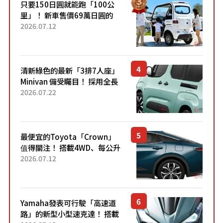
只要150日圓就能跑「100公
里」！ 新車售價69萬日圓的
「3人座」Trike大受歡迎！ 順
2026.07.12
應時代需求，究竟為何能迅速
熱賣？
清新綠色的最新「3排7人座」
Minivan 備受矚目！ 採用全長
4.7公尺剛剛好的車身尺寸與
2026.07.22
「滑門」設計！ 還推出467萬
元日圓起的5人座版...
最便宜的Toyota「Crown」
值得關注！ 搭載4WD、每公升
22.4公里低油耗表現超亮眼！
2026.07.12
配備豐富、超越售價水準，堪
稱高CP值代表的「...
Yamaha發表可行駛「高速道
路」的新型小型速克達！ 搭載