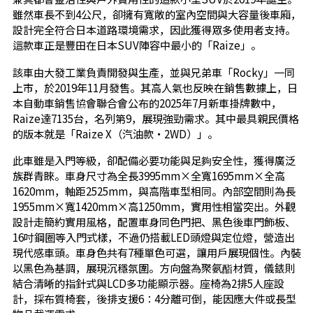
雖然車長不到4公尺，卻擁有寬敞的室內空間與大容量後車廂，
設計完全符合日本道路環境需求，因此獲得眾多使用者支持。
這款車正是豐田在日本SUV陣容中最小的「Raize」。
該車由大發工業負責開發與生產，並與兄弟車「Rocky」一同
上市，於2019年11月發售。其高人氣也反映在銷售數據上，日
本自動車銷售協會聯合會公布的2025年7月新車掛牌數中，
Raize達7135台，名列第9，展現強勁需求。其中最具親民價格
的版本就是「Raize X（汽油款・2WD）」。
此車雖是入門等級，卻配備必要功能與足夠安全性，獲得廣泛
族群青睞。車身尺寸為全長3995mm×全寬1695mm×全高
1620mm，軸距2525mm，與高階車型相同。內部空間則為長
1955mm×寬1420mm×高1250mm，實用性相當突出。外觀
設計走簡約實用風格，配置車身同色門把、黑色後車門飾板、
16吋鋼圈等入門式樣，不過仍搭載LED頭燈與定位燈，營造出
現代感車頭。車身色共有7種單色可選，讓用戶展現個性。內裝
以黑色為基調，展現沉穩氛圍。方向盤為聚氨酯材質，儀錶則
結合清晰的指針式與LCD多功能顯示器。座椅為2排5人座設
計，採布質椅套，後排支援6：4分離可倒，能因應大件或長型