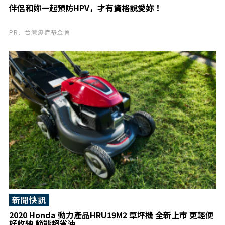
伴侶和妳一起預防HPV，才有資格說愛妳！
PR．台灣癌症基金會
新聞快訊
2020 Honda 動力產品HRU19M2 草坪機 全新上市 更輕便
好收納 節能超省油