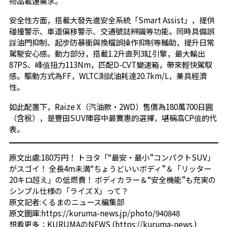
物品載運需求。
安全性方面，搭載大發先進安全系統「Smart Assist」，提供
碰撞警示、車道偏移警示、交通號誌辨識等功能。同時具備誤
踩油門抑制、起步防暴衝與換檔誤操作抑制等輔助，提升日常
駕駛安心感。動力部分，搭載1.2升直列3缸引擎，最大輸出
87PS、峰值扭力113Nm，匹配D-CVT變速箱，帶來輕快駕馭
感。驅動方式為FF，WLTC測試油耗達20.7km/L，兼具經濟
性。
如此配置下，Raize X（汽油款・2WD）售價為180萬700日圓
（含稅），是豐田SUV陣容中最實惠的選擇，堪稱高CP值的代
表。
原文出處:
180万円！ トヨタ「“最安・最小”コンパクトSUV」
がスゴイ！ 全長4m未満“ちょうどいいボディ”＆「リッター
20キロ超え」の低燃費！ ボディカラー＆“安全機能”も充実の
シンプル仕様の「ライズ X」って？
原文記者:くるまのニュース編集部
原文圖庫:
https://kuruma-news.jp/photo/940848
想看更多：
KURUMAのNEWS
(
https://kuruma-news.
)