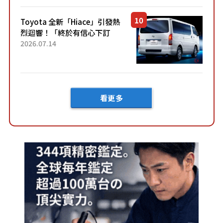
「三...
Toyota 全新「Hiace」引發熱
烈迴響！「終於有信心下訂
了！」「哪個等級交車最
2026.07.14
快？」討論不斷！但下訂後竟
然還要等「超過半年」才能交
車？...
看更多