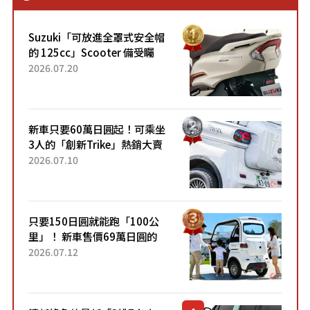
Suzuki「可放進全罩式安全帽
的 125cc」Scooter 備受矚
目！採用全新流線設計與各項
2026.07.20
升級，騎乘更加舒適！已陸續
開始出口的新款「B...
新車只要60萬日圓起！可乘坐
3人的「創新Trike」熱銷大賣
成為人氣車款！「養車成本真
2026.07.10
的超便宜！」「150日圓就能
跑100公里」「小朋友坐得...
只要150日圓就能跑「100公
里」！ 新車售價69萬日圓的
「3人座」Trike大受歡迎！ 順
2026.07.12
應時代需求，究竟為何能迅速
熱賣？