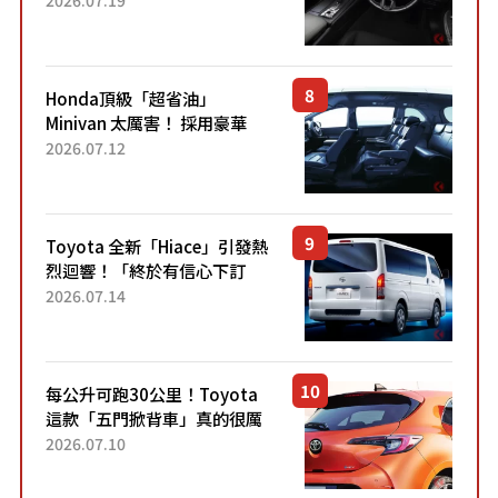
「專屬車色」與運動化「底盤
設定」！還配備專屬豪華...
Honda頂級「超省油」
Minivan 太厲害！ 採用豪華
「真皮座椅」與專屬「黑色內
2026.07.12
裝」！ 每公升可跑約20公里，
兼具優異節能表現與舒適
「三...
Toyota 全新「Hiace」引發熱
烈迴響！「終於有信心下訂
了！」「哪個等級交車最
2026.07.14
快？」討論不斷！但下訂後竟
然還要等「超過半年」才能交
車？...
每公升可跑30公里！Toyota
這款「五門掀背車」真的很厲
害！ 擁有全長4.3公尺的「剛剛
2026.07.10
好車身尺寸」，配備全面升
級！ 採Hybrid專屬設...