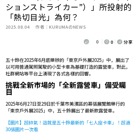
ションストライカー”）」所投射的
「熱切目光」為何？
2025.08.04 作者：
KURUMAのNEWS
0
0
分享
五十鈴在2025年6月底舉辦的「東京戶外展2025」中，展出了
以可用普通駕照駕駛的小型卡車為基礎打造的露營車，對此，
社群網站等平台上湧現了各式各樣的回響。
挑戰全新市場的「全新露營車」備受矚
目
2025年6月27日至29日於千葉市美濱區的幕張展覽館舉行的
「東京戶外展2025」中，五十鈴展出了最新款露營車。
【圖片】超帥氣！這就是五十鈴最新的「七人座卡車」！超過
30張圖片一次看