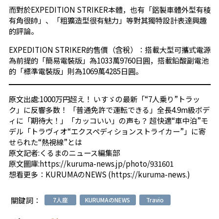
而對於EXPEDITION STRIKER本體，也有「鋁製車體外型有稜
有角很帥」、「粗獷造型很有魅力」等對其獨特設計表達興趣
的評論。
EXPEDITION STRIKER的售價（含稅）：搭載大型可攜式電源
為前提的「簡易電裝版」為1033萬9760日圓，搭載鉛酸副電池
的「標準電裝版」則為1069萬4285日圓。
原文出處:
1000万円超え！ いすゞの最新「“7人乗り”トラッ
ク」に反響多数！ 「普通免許で運転できる」全長4.9m級ボデ
ィに「期待大！」「カッコいい」の声も？ 超快適“車中泊”モ
デル「トラヴィオ“エクスペディションストライカー”」に寄
せられた“熱視線”とは
原文記者:
くるまのニュース編集部
原文圖庫:
https://kuruma-news.jp/photo/931601
想看更多：
KURUMAのNEWS (https://kuruma-news.)
關鍵詞：
7人座
KURUMAのNEWS
Travio