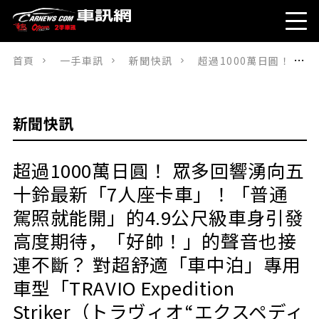
首頁
一手車訊
新聞快訊
超過1000萬日圓！ 眾多回響湧向五十鈴最新「7人座卡車」！「普通駕照就能開」的4.9公尺級車身引發高度期待，「好帥！」的聲音也接連不斷？ 對超舒適「車中泊」專用車型「TRAVIO Expedition Striker（トラヴィオ“エクスペディションストライカー”）」所投射的「熱切目光」為何？
新聞快訊
超過1000萬日圓！ 眾多回響湧向五
十鈴最新「7人座卡車」！「普通
駕照就能開」的4.9公尺級車身引發
高度期待，「好帥！」的聲音也接
連不斷？ 對超舒適「車中泊」專用
車型「TRAVIO Expedition
Striker（トラヴィオ“エクスペディ