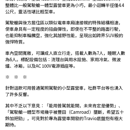
整體比一般駕駛艙一體型露營車更為小巧，最小迴轉半徑僅4.4
公尺，靈活性堪比輕型車。
駕駛艙與後方居住區以類似電車車廂連接幌的特殊結構相連，
使車身具有一定程度的扭曲彈性，即使在不平整的路面行駛，
也能抑制車輪騰空，強化其越野性能，呈現出如跨界SUV般的
強悍特質。
車內空間寬敞，可讓成人直立行走，搭載人數為7人，睡眠人數
為6人。標配設備包括：流理台與用水設施、家用冷氣、微波
爐、冰箱，以及AC 100V電源插座等。
※ ※ ※
針對這款可用普通駕照駕駛的小型露營車，社群平台等也湧入
了許多反響。
其中不乏以下意見：「能用普駕就能開，未來肯定是優勢」、
「駕駛艙一體型市場幾乎被豐田（Camroad）壟斷，希望五十
鈴加把勁」，可見對於專為露營車開發的Travio底盤抱有極大
期待。