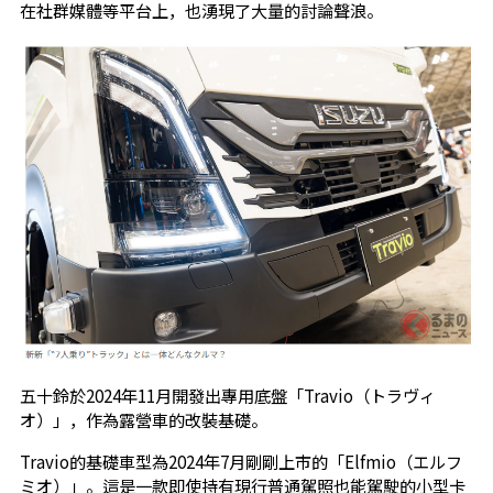
在社群媒體等平台上，也湧現了大量的討論聲浪。
五十鈴於2024年11月開發出專用底盤「Travio（トラヴィ
オ）」，作為露營車的改裝基礎。
Travio的基礎車型為2024年7月剛剛上市的「Elfmio（エルフ
ミオ）」。這是一款即使持有現行普通駕照也能駕駛的小型卡