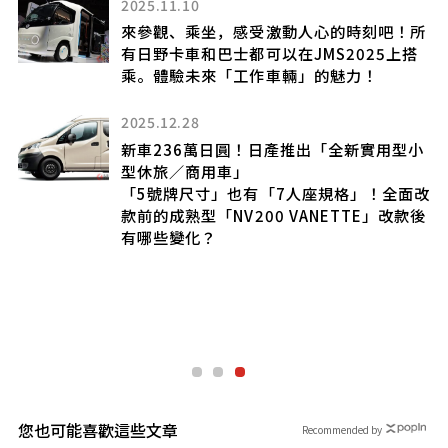
型
2025.11.10
來參觀、乘坐，感受激動人心的時刻吧！所
有日野卡車和巴士都可以在JMS2025上搭
乘。體驗未來「工作車輛」的魅力！
2025.12.28
新車236萬日圓！日產推出「全新實用型小
「e
型休旅／商用車」
「5號牌尺寸」也有「7人座規格」！全面改
款前的成熟型「NV200 VANETTE」改款後
有哪些變化？
田
引擎
跑
您也可能喜歡這些文章
Recommended by