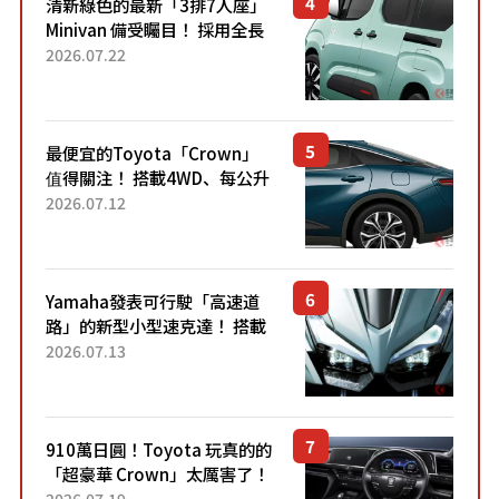
清新綠色的最新「3排7人座」
Minivan 備受矚目！ 採用全長
4.7公尺剛剛好的車身尺寸與
2026.07.22
「滑門」設計！ 還推出467萬
元日圓起的5人座版...
最便宜的Toyota「Crown」
值得關注！ 搭載4WD、每公升
22.4公里低油耗表現超亮眼！
2026.07.12
配備豐富、超越售價水準，堪
稱高CP值代表的「...
Yamaha發表可行駛「高速道
路」的新型小型速克達！ 搭載
能享受超強勁「渦輪感」的動
2026.07.13
力系統！ 採用與高階「Super
Sport」車款相同的...
910萬日圓！Toyota 玩真的的
「超豪華 Crown」太厲害了！
採用由「匠人技藝」打造的
2026.07.19