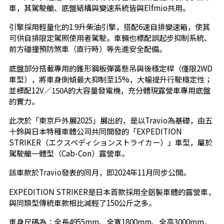
車，其駕駛艙、底盤結構與變速系統皆與Elfmio共用。
引擎採用輕量化的1.9升柴油引擎，搭配6速自排變速箱，使其
可供自排限定駕照使用者駕駛。車輛也標配誤起步抑制系統、
前方碰撞預防煞車（直行時）等先進安全配備。
底盤部分搭載專用的錐形鋼板彈簧懸吊與後穩定桿（僅限2WD
車型），將車身側傾最大抑制至15%，大幅提升行駛穩定性；
並標配12V／150A的大容量發電機，充分體現露營車專用底盤
的實力。
此次於「東京戶外展2025」展出的，是以Travio為基礎，由五
十鈴與日本特種車體公司共同開發的「EXPEDITION
STRIKER（エクスペディションストライカー）」車型，屬於
駕駛艙一體型（Cab-Con）露營車。
該車款於Travio發表的同月，即2024年11月同步公開。
EXPEDITION STRIKER是日本首款採用全鋁製車體的露營車，
與同類型傳統車款相比減輕了150公斤之多。
車身尺碼為：全長4955mm、全寬1800mm、全高3000mm，