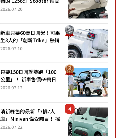
帽的 125cc」Scooter 備受
矚目！採用全新流線設計與
2026.07.20
各項升級，騎乘更加舒適！
已陸續開始出口的新款
「B...
新車只要60萬日圓起！可乘
坐3人的「創新Trike」熱銷
大賣成為人氣車款！「養車
2026.07.10
成本真的超便宜！」「150
日圓就能跑100公里」「小
朋友坐得...
只要150日圓就能跑「100
公里」！ 新車售價69萬日
圓的「3人座」Trike大受歡
2026.07.12
迎！ 順應時代需求，究竟
為何能迅速熱賣？
清新綠色的最新「3排7人
座」Minivan 備受矚目！ 採
用全長4.7公尺剛剛好的車
2026.07.22
身尺寸與「滑門」設計！