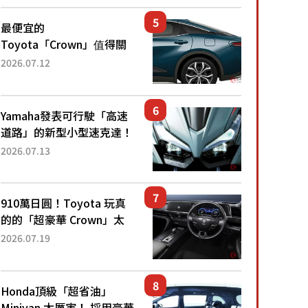
還推出467萬元日圓起的5
人座版...
最便宜的
Toyota「Crown」值得關
注！ 搭載4WD、每公升
2026.07.12
22.4公里低油耗表現超亮
眼！ 配備豐富、超越售價
水準，堪稱高CP值代表的
Yamaha發表可行駛「高速
「...
道路」的新型小型速克達！
搭載能享受超強勁「渦輪
2026.07.13
感」的動力系統！ 採用與
高階「Super Sport」車款
相同的...
910萬日圓！Toyota 玩真
的的「超豪華 Crown」太
厲害了！採用由「匠人技
2026.07.19
藝」打造的「專屬車色」與
運動化「底盤設定」！還配
備專屬豪華...
Honda頂級「超省油」
Minivan 太厲害！ 採用豪華