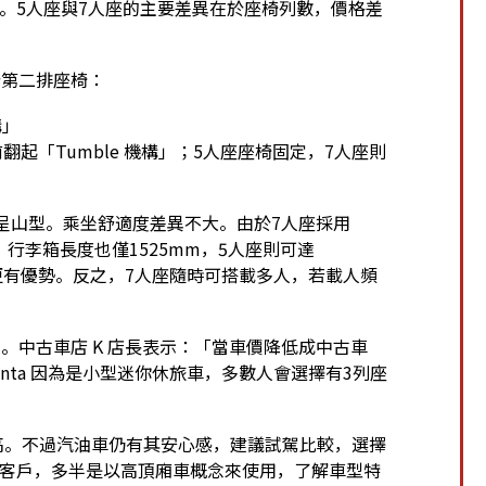
多。5人座與7人座的主要差異在於座椅列數，價格差
於第二排座椅：
構」
起「Tumble 機構」；5人座座椅固定，7人座則
呈山型。乘坐舒適度差異不大。由於7人座採用
，行李箱長度也僅1525mm，5人座則可達
座更有優勢。反之，7人座隨時可搭載多人，若載人頻
。中古車店 K 店長表示：「當車價降低成中古車
nta 因為是小型迷你休旅車，多數人會選擇有3列座
更高。不過汽油車仍有其安心感，建議試駕比較，選擇
的客戶，多半是以高頂廂車概念來使用，了解車型特