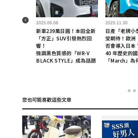
惡魔
型搭
2025.06.08
2025.11.30
式直
新車239萬日圓！本田全新
日產「老牌小
再加
「方正」SUV引發熱烈回
受期待！歐洲「
OS
響！
否會導入日本
強調黑色質感的「WR-V
40 年歷史的
BLACK STYLE」成為話題
「March」
您也可能喜歡這些文章