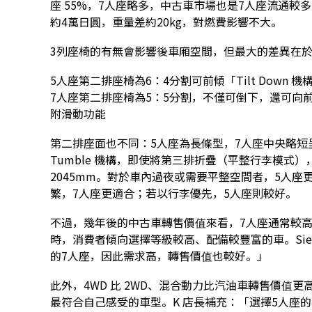
座 55%，7人座略多，中古車市場也是7人座流通較
約4萬日圓，重量差約20kg，對燃費影響不大。
3列座椅的有無會影響後車廂空間，但最大的差異在
5人座第二排座椅為6：4分割可前傾「Tilt Down 機
7人座第二排座椅為5：5分割，不僅可倒下，還可向前翻
附滑動功能
第二排座面也不同：5人座為長條型，7人座中央略短
Tumble 機構，即使將第三排折疊（平整行李模式）
2045mm。對於車內過夜或需要平整空間者，5人
繁，7人座更適合；若以行李優先，5人座則較好。
不過，幾年後的中古車轉售價值來看，7人座通常較高
時，消費者傾向選擇等級較高、配備較豐富的車。Sie
的7人座，因此需求高，轉售價值也較好。」
此外，4WD 比 2WD、混合動力比汽油車轉售價值
最符合自己感受的車型。K 店長補充：「選擇5人座