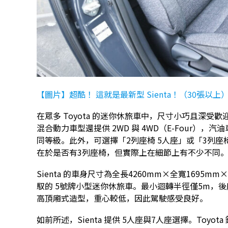
【圖片】超酷！ 這就是最新型 Sienta！（30張以上
在眾多 Toyota 的迷你休旅車中，尺寸小巧且深受歡
混合動力車型還提供 2WD 與 4WD（E-Four），汽
同等級。此外，可選擇「2列座椅 5人座」或「3列座
在於是否有3列座椅，但實際上在細節上有不少不同
Sienta 的車身尺寸為全長4260mm×全寬1695mm
馭的 5號牌小型迷你休旅車。最小迴轉半徑僅5m，
高頂廂式造型，重心較低，因此駕駛感受良好。
如前所述，Sienta 提供 5人座與7人座選擇。Toyo