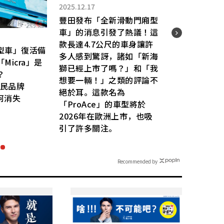
2025.12.17
2026.
豐田發布「全新滑動門廂型
Toy
車」的消息引發了熱議！這
Cru
款長達4.7公尺的車身讓許
採用
型車」復活備
多人感到驚訝，諸如「新海
形車架
Micra」是
獅已經上市了嗎？」和「我
fr
？
想要一輛！」之類的評論不
獲好
國民品牌
絕於耳。這款名為
就能
為何消失
「ProAce」的車型將於
「La
2026年在歐洲上市，也吸
是什
引了許多關注。
Recommended by