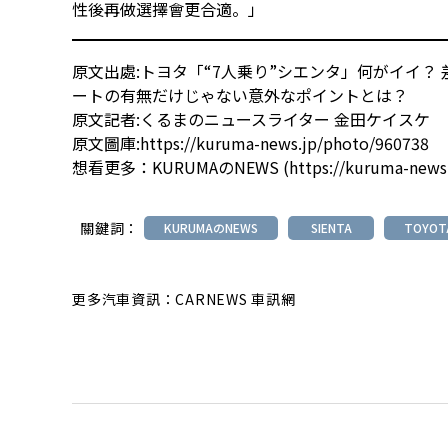
性後再做選擇會更合適。」
原文出處:
トヨタ「“7人乗り”シエンタ」何がイイ？ 
ートの有無だけじゃない意外なポイントとは？
原文記者:くるまのニュースライター 金田ケイスケ
原文圖庫:
https://kuruma-news.jp/photo/960738
想看更多：
KURUMAのNEWS
(
https://kuruma-news
關鍵詞：
KURUMAのNEWS
SIENTA
TOYOT
更多汽車資訊：CARNEWS 車訊網