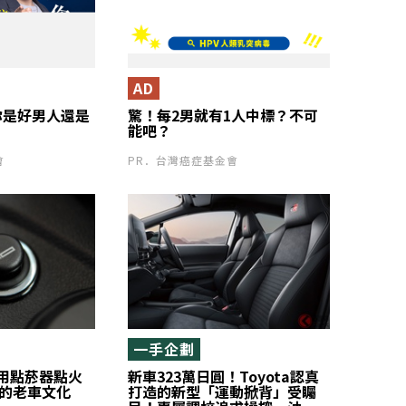
AD
你是好男人還是
驚！每2男就有1人中標？不可
能吧？
會
PR．台灣癌症基金會
一手企劃
用點菸器點火
新車323萬日圓！Toyota認真
道的老車文化
打造的新型「運動掀背」受矚