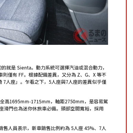
）
迎的就是 Sienta。動力系統可選擇汽油或混合動力，
油車則僅有 FF。根據配備差異，又分為 Z、G、X 等不
椅 7人座」。乍看之下，5人座與7人座的差異似乎僅
。
×全高1695mm-1715mm，軸距2750mm，是容易駕
後座滑門也為迷你休旅車必備。頭部空間寬裕，採用
ta 銷售人員表示，新車銷售比例約為 5人座 45%、7人