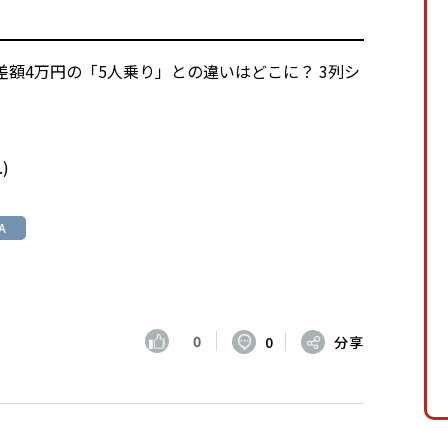
差額4万円の「5人乗り」との違いはどこに？ 3列シ
.
)
A
0
0
分享