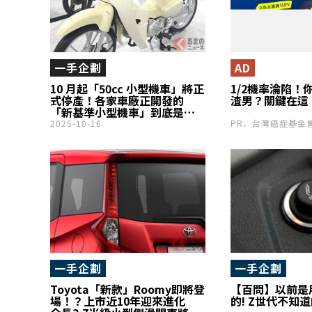
一手企劃
AD
10 月起「50cc 小型機車」將正
1/2機率淪陷！
式停產！各家車廠正開發的
渣男？關鍵在這
「新基準小型機車」到底是什
麼？「就算馬力被限制，之後
2025-10-16
PR．台灣癌症基金
也可能被改裝吧？」——在社群
網站上，出現了各種不同的擔
憂聲音
一手企劃
一手企劃
Toyota「新款」Roomy即將登
【百問】以前是
場！？上市近10年迎來進化
的! Z世代不知