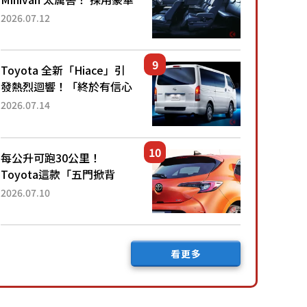
「真皮座椅」與專屬「黑色
2026.07.12
內裝」！ 每公升可跑約20
公里，兼具優異節能表現與
舒適「三...
Toyota 全新「Hiace」引
發熱烈迴響！「終於有信心
下訂了！」「哪個等級交車
2026.07.14
最快？」討論不斷！但下訂
後竟然還要等「超過半年」
才能交車？...
每公升可跑30公里！
Toyota這款「五門掀背
車」真的很厲害！ 擁有全
2026.07.10
長4.3公尺的「剛剛好車身
尺寸」，配備全面升級！
採Hybrid專屬設...
看更多