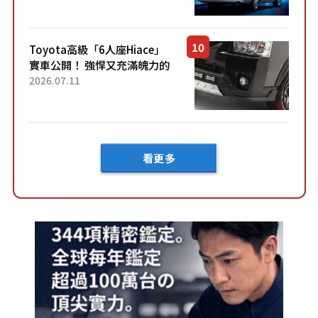
快？」討論不斷！但下訂後竟
然還要等「超過半年」才能交
車？...
Toyota高級「6人座Hiace」
實車公開！ 強悍又充滿魄力的
「全黑設計」搭配特別「豪華
2026.07.11
內裝」！ Premium打造的「限
定Bruno」由...
看更多