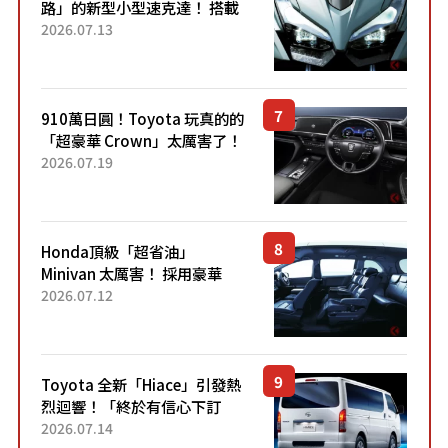
路」的新型小型速克達！ 搭載
能享受超強勁「渦輪感」的動
2026.07.13
力系統！ 採用與高階「Super
Sport」車款相同的...
910萬日圓！Toyota 玩真的的
「超豪華 Crown」太厲害了！
採用由「匠人技藝」打造的
2026.07.19
「專屬車色」與運動化「底盤
設定」！還配備專屬豪華...
Honda頂級「超省油」
Minivan 太厲害！ 採用豪華
「真皮座椅」與專屬「黑色內
2026.07.12
裝」！ 每公升可跑約20公里，
兼具優異節能表現與舒適
「三...
Toyota 全新「Hiace」引發熱
烈迴響！「終於有信心下訂
了！」「哪個等級交車最
2026.07.14