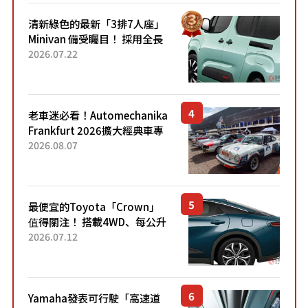
清新綠色的最新「3排7人座」
Minivan 備受矚目！ 採用全長
4.7公尺剛剛好的車身尺寸與
2026.07.22
「滑門」設計！ 還推出467萬
元日圓起的5人座版...
老車迷必看！Automechanika
Frankfurt 2026擴大經典車專
區 1954年珍稀古董車現場修復
2026.08.07
最便宜的Toyota「Crown」
值得關注！ 搭載4WD、每公升
22.4公里低油耗表現超亮眼！
2026.07.12
配備豐富、超越售價水準，堪
稱高CP值代表的「...
Yamaha發表可行駛「高速道