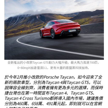
全新推出的小改款Taycan GTS動力大幅升級，最大馬力高達700匹，
0~60mph加速僅須3.1，更有大量的底盤黑科技加持。
於今年2月推小改款的Porsche Taycan，如今迎來了全
新的兩款車型，分別為Taycan 4與Taycan GTS，可以
說陣容全線到齊，消費者擁有更為多元的選擇，而保時
捷台灣也在第一時間宣布Taycan 4、Taycan GTS、
Taycan 4 Cross Turismo都將導入國內市場，建議售價
分別為460萬、658萬、491萬元起，即刻就可以在官網