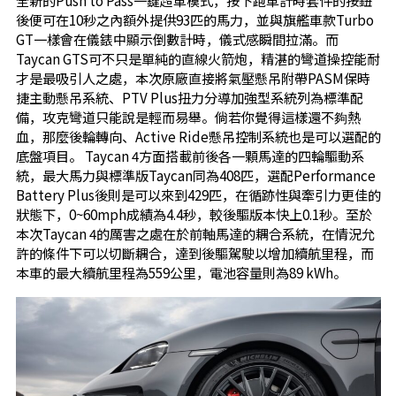
全新的Push to Pass一鍵超車模式，按下跑車計時套件的按鈕
後便可在10秒之內額外提供93匹的馬力，並與旗艦車款Turbo
GT一樣會在儀錶中顯示倒數計時，儀式感瞬間拉滿。而
Taycan GTS可不只是單純的直線火箭炮，精湛的彎道操控能耐
才是最吸引人之處，本次原廠直接將氣壓懸吊附帶PASM保時
捷主動懸吊系統、PTV Plus扭力分導加強型系統列為標準配
備，攻克彎道只能說是輕而易舉。倘若你覺得這樣還不夠熱
血，那麼後輪轉向、Active Ride懸吊控制系統也是可以選配的
底盤項目。 Taycan 4方面搭載前後各一顆馬達的四輪驅動系
統，最大馬力與標準版Taycan同為408匹，選配Performance
Battery Plus後則是可以來到429匹，在循跡性與牽引力更佳的
狀態下，0~60mph成績為4.4秒，較後驅版本快上0.1秒。至於
本次Taycan 4的厲害之處在於前軸馬達的耦合系統，在情況允
許的條件下可以切斷耦合，達到後驅駕駛以增加續航里程，而
本車的最大續航里程為559公里，電池容量則為89 kWh。