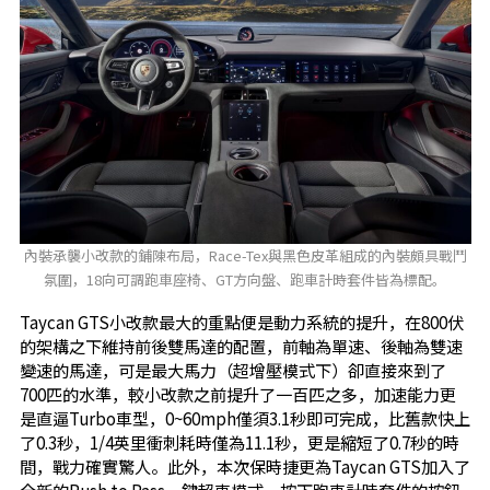
內裝承襲小改款的鋪陳布局，Race-Tex與黑色皮革組成的內裝頗具戰鬥
氛圍，18向可調跑車座椅、GT方向盤、跑車計時套件皆為標配。
Taycan GTS小改款最大的重點便是動力系統的提升，在800伏
的架構之下維持前後雙馬達的配置，前軸為單速、後軸為雙速
變速的馬達，可是最大馬力（超增壓模式下）卻直接來到了
700匹的水準，較小改款之前提升了一百匹之多，加速能力更
是直逼Turbo車型，0~60mph僅須3.1秒即可完成，比舊款快上
了0.3秒，1/4英里衝刺耗時僅為11.1秒，更是縮短了0.7秒的時
間，戰力確實驚人。此外，本次保時捷更為Taycan GTS加入了