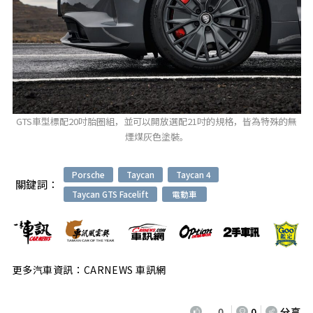
GTS車型標配20吋胎圈組，並可以開放選配21吋的規格，皆為特殊的無
煙煤灰色塗裝。
Porsche
Taycan
Taycan 4
關鍵詞：
Taycan GTS Facelift
電動車
更多汽車資訊：CARNEWS 車訊網
0
0
分享