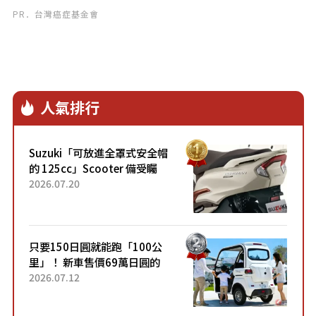
PR．台灣癌症基金會
人氣排行
Suzuki「可放進全罩式安全帽
的 125cc」Scooter 備受矚
目！採用全新流線設計與各項
2026.07.20
升級，騎乘更加舒適！已陸續
開始出口的新款「B...
只要150日圓就能跑「100公
里」！ 新車售價69萬日圓的
「3人座」Trike大受歡迎！ 順
2026.07.12
應時代需求，究竟為何能迅速
熱賣？