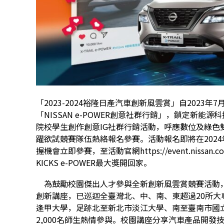
「2023-2024裕隆日產汽車創新風雲賞」自202
「NISSAN e-POWER創意社群行銷」，鎖定新能源科技
院校學生創作創意IG社群行銷活動，呼應數位及綠色
躍欲試競賽隊伍熱絡報名參賽。活動報名即將在2024
握機會立即參賽，至活動官網
https://event.nissan.
KICKS e-POWER最大獎開回家。
為鼓勵校園傑出人才參與全新創新風雲賞競賽活動，裕隆
創新講座，已巡迴全臺灣北、中、南、東超過20所
逢甲大學，足跡北至新北市淡江大學、南至臺南市國
2,000名師生熱情參與。校園講座分享汽車產品開