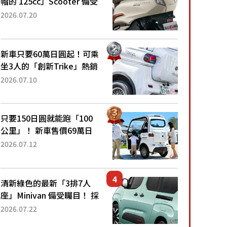
帽的 125cc」Scooter 備受
矚目！採用全新流線設計與
2026.07.20
各項升級，騎乘更加舒適！
已陸續開始出口的新款
「B...
新車只要60萬日圓起！可乘
坐3人的「創新Trike」熱銷
大賣成為人氣車款！「養車
2026.07.10
成本真的超便宜！」「150
日圓就能跑100公里」「小
朋友坐得...
只要150日圓就能跑「100
公里」！ 新車售價69萬日
圓的「3人座」Trike大受歡
2026.07.12
迎！ 順應時代需求，究竟
為何能迅速熱賣？
清新綠色的最新「3排7人
座」Minivan 備受矚目！ 採
用全長4.7公尺剛剛好的車
2026.07.22
身尺寸與「滑門」設計！