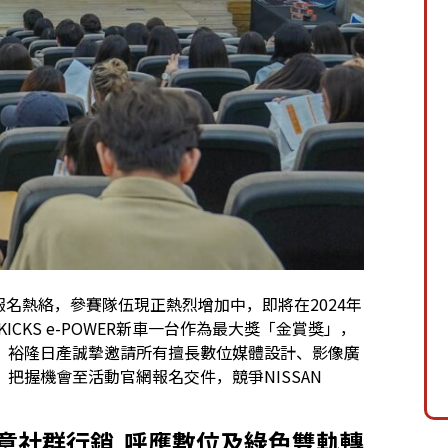
生報名熱絡，參賽隊伍現正熱烈增加中，即將在2024年
ICKS e-POWER新車一台作為最大獎「金賞獎」，
。裕隆日產誠摯邀請所有擅長數位媒體設計、影像廣
把握機會至活動官網報名交件，競爭NISSAN
OWER創意社群行銷 呼應數位及綠色雙軌轉