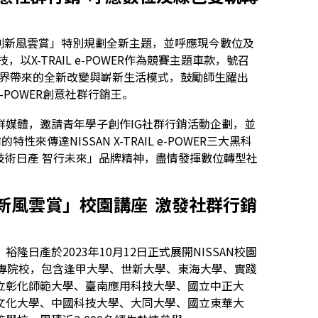
車創新風雲賞」特別規劃全新主題，並呼應現今數位及
技，以X-TRAIL e-POWER作為競賽主題車款，號召
為世界帶來的全新改變與嶄新生活模式，鼓勵師生躍出
-POWER創意社群行銷王。
媒體，邀請青年學子創作IG社群行銷活動企劃，並
來傳達NISSAN X-TRAIL e-POWER三大黑科
並展現「技術日產 智行未來」品牌精神，盡情發揮數位轉型社
新風雲賞」校園講座
激發社群行銷
日產於2023年10月12日正式展開NISSAN校園
大專院校，包含逢甲大學、世新大學、東海大學、實踐
立彰化師範大學、臺南應用科技大學、國立中正大
文化大學、中國科技大學、大同大學、國立東華大