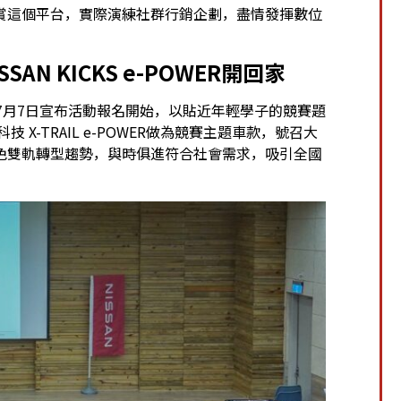
賞這個平台，實際演練社群行銷企劃，盡情發揮數位
SSAN KICKS e-POWER
開回家
23年7月7日宣布活動報名開始，以貼近年輕學子的競賽題
技 X-TRAIL e-POWER做為競賽主題車款，號召大
色雙軌轉型趨勢，與時俱進符合社會需求，吸引全國