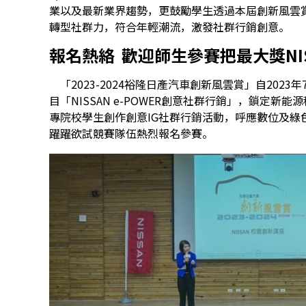
業以及最新業界趨勢，更鼓勵學生透過本屆創新風雲
轉型社群力，符合年輕潮流，激發社群行銷創意。
報名熱絡
歡迎師生參賽把最大獎
NI
「2023-2024裕隆日產汽車創新風雲賞」自20
目「NISSAN e-POWER創意社群行銷」，鎖定新能源科
專院校學生創作創意IG社群行銷活動，呼應數位及綠
躍躍欲試競賽隊伍熱烈報名參賽。