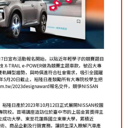
3年7月7日宣布活動報名開始，以貼近年輕學子的競賽題目
 X-TRAIL e-POWER做為競賽主題車款，號召大專
雙軌轉型趨勢，與時俱進符合社會需求，吸引全國躍
年5月20日截止，裕隆日產鼓勵所有大專院校學生把
com.tw/2023designaward
報名交件，競爭NISSAN
日產於2023年10月12日正式展開NISSAN校園
大專院校。首場講座造訪位於臺中市的上屆金賞獎得主
立成功大學、東至花蓮縣國立東華大學，累積近
發技術、商品企劃及行銷實務，讓師生深入瞭解汽車產