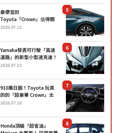
還推出467萬元日圓起的5
人座版...
最便宜的
Toyota「Crown」值得關
注！ 搭載4WD、每公升
2026.07.12
22.4公里低油耗表現超亮
眼！ 配備豐富、超越售價
水準，堪稱高CP值代表的
Yamaha發表可行駛「高速
「...
道路」的新型小型速克達！
搭載能享受超強勁「渦輪
2026.07.13
感」的動力系統！ 採用與
高階「Super Sport」車款
相同的...
910萬日圓！Toyota 玩真
的的「超豪華 Crown」太
厲害了！採用由「匠人技
2026.07.19
藝」打造的「專屬車色」與
運動化「底盤設定」！還配
備專屬豪華...
Honda頂級「超省油」
Minivan 太厲害！ 採用豪華