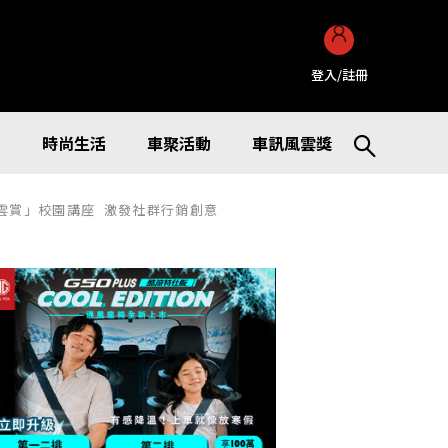
登入/註冊
訊
時尚生活
車聚活動
車訊風雲獎
創新風雲賞」校園講座 激發社群行銷創意