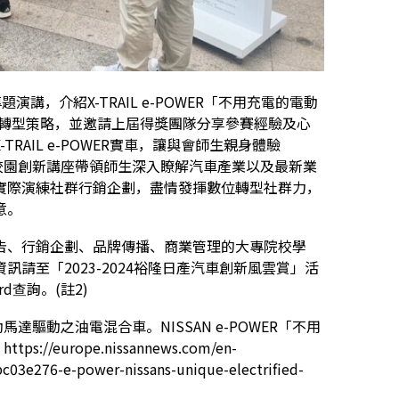
講，介紹X-TRAIL e-POWER「不用充電的電動
位轉型策略，並邀請上屆得獎團隊分享參賽經驗及心
AIL e-POWER實車，讓與會師生親身體驗
SAN校園創新講座帶領師生深入瞭解汽車產業以及最新業
實際演練社群行銷企劃，盡情發揮數位轉型社群力，
意。
告、行銷企劃、品牌傳播、商業管理的大專院校學
請至「2023-2024裕隆日產汽車創新風雲賞」活
rd
查詢。(註2)
動馬達驅動之油電混合車。NISSAN e-POWER「不用
/europe.nissannews.com/en-
03e276-e-power-nissans-unique-electrified-