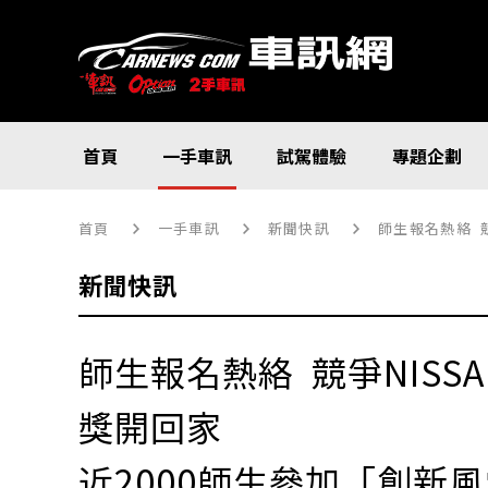
首頁
一手車訊
試駕體驗
專題企劃
首頁
一手車訊
新聞快訊
師生報名熱絡 競
新聞快訊
師生報名熱絡 競爭NISSAN 
獎開回家
近2000師生參加「創新