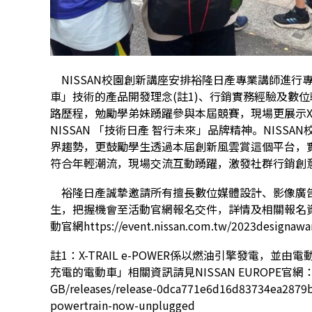
NISSAN校園創新講座安排裕隆日產專業講師進行專題演
車」技術的產品開發理念(註1)、行銷實務經驗及數
路歷程，勉勵學弟妹踴躍參與本屆競賽，現場更展示X-TR
NISSAN 「技術日產 智行未來」品牌精神。NIS
界趨勢，更鼓勵學生透過本屆創新風雲賞這個平台，
符合年輕潮流，現場交流互動踴躍，激發社群行銷創
裕隆日產誠摯邀請所有擅長數位媒體設計、影像廣
生，把握機會至活動官網報名交件，詳情及相關報名資訊
動官網
https://event.nissan.com.tw/2023designawa
註1：X-TRAIL e-POWER係以燃油引擎發電，並由電
充電的電動車」相關資訊請見NISSAN EUROPE官網：https:/
GB/releases/release-0dca771e6d16d83734ea2879bc
powertrain-now-unplugged