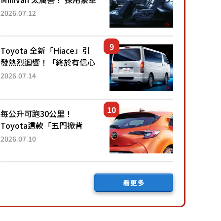
「真皮座椅」與專屬「黑色
2026.07.12
內裝」！ 每公升可跑約20
公里，兼具優異節能表現與
舒適「三...
Toyota 全新「Hiace」引
發熱烈迴響！「終於有信心
下訂了！」「哪個等級交車
2026.07.14
最快？」討論不斷！但下訂
後竟然還要等「超過半年」
才能交車？...
每公升可跑30公里！
Toyota這款「五門掀背
車」真的很厲害！ 擁有全
2026.07.10
長4.3公尺的「剛剛好車身
尺寸」，配備全面升級！
採Hybrid專屬設...
看更多