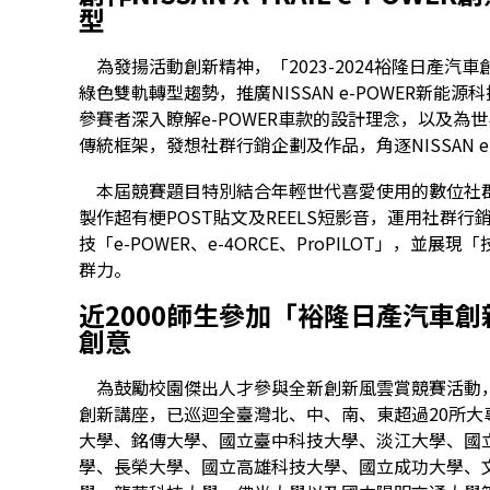
型
為發揚活動創新精神，「2023-2024裕隆日產汽
綠色雙軌轉型趨勢，推廣NISSAN e-POWER新能源科
參賽者深入瞭解e-POWER車款的設計理念，以及
傳統框架，發想社群行銷企劃及作品，角逐NISSAN e
本屆競賽題目特別結合年輕世代喜愛使用的數位社群
製作超有梗POST貼文及REELS短影音，運用社群行銷的特性
技「e-POWER、e-4ORCE、ProPILOT」，
群力。
近
2000
師生參加「裕隆日產汽車創
創意
為鼓勵校園傑出人才參與全新創新風雲賞競賽活動，裕隆
創新講座，已巡迴全臺灣北、中、南、東超過20所
大學、銘傳大學、國立臺中科技大學、淡江大學、國
學、長榮大學、國立高雄科技大學、國立成功大學、