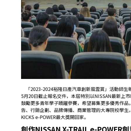
「2023-2024裕隆日產汽車創新風雲賞」活動師
5月20日截止報名交件，本屆特別以NISSAN最新上市K
鼓勵更多青年學子踴躍參賽，希望募集更多優秀作品
告、行銷企劃、品牌傳播、商業管理的大專院校學生，
KICKS e-POWER最大獎開回家。
創作NISSAN X-TRAIL e-P