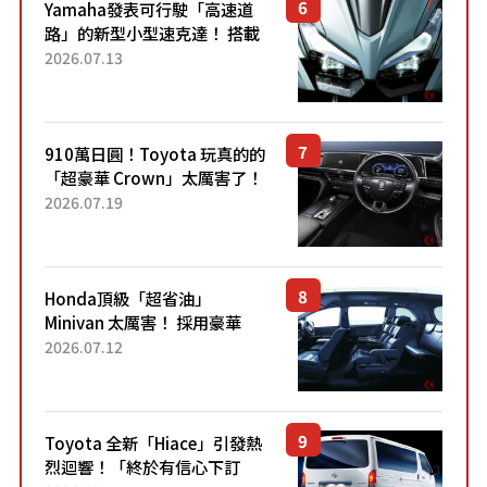
Yamaha發表可行駛「高速道
路」的新型小型速克達！ 搭載
能享受超強勁「渦輪感」的動
2026.07.13
力系統！ 採用與高階「Super
Sport」車款相同的...
910萬日圓！Toyota 玩真的的
「超豪華 Crown」太厲害了！
採用由「匠人技藝」打造的
2026.07.19
「專屬車色」與運動化「底盤
設定」！還配備專屬豪華...
Honda頂級「超省油」
Minivan 太厲害！ 採用豪華
「真皮座椅」與專屬「黑色內
2026.07.12
裝」！ 每公升可跑約20公里，
兼具優異節能表現與舒適
「三...
Toyota 全新「Hiace」引發熱
烈迴響！「終於有信心下訂