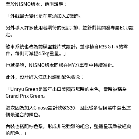
至於NISMO版本，他則說明：
「外觀最大變化是在車頭加入Z徽飾。
另外導入許多使用者期待的6速手排，並針對其開發專屬ECU設
定。
煞車系統也改為前碟盤雙片式設計，並移植自R35 GT-R的零
件，每側可減輕4.5kg重量。」
也就是說，NISMO版本同樣在MY27車型中持續進化。
此外，設計師入江氏也談到配色概念：
「Unryu Green是當年出口美國市場時的主色，當時被稱為
Grand Prix Green。
這次因為加入G nose設計致敬S30，因此從多個候選中選出這
個最適合的顏色。
內裝也搭配棕色系，形成非常強烈的組合，整體呈現致敬經典
的配色。」