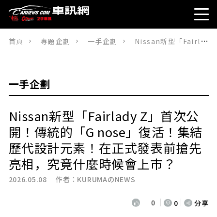
首頁
專題企劃
一手企劃
Nissan新型「Fairlady Z」首次公開！傳統的「G nose」復活！集結歷代設計元素！在正式發表前搶先亮相，究竟什麼時候會上市？
一手企劃
Nissan新型「Fairlady Z」首次公
開！傳統的「G nose」復活！集結
歷代設計元素！在正式發表前搶先
亮相，究竟什麼時候會上市？
2026.05.08 作者：
KURUMAのNEWS
0
0
分享