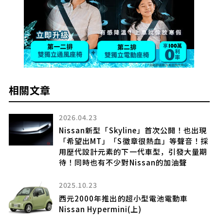
相關文章
2026.04.23
方正
Nissan新型「Skyline」首次公開！也出現
滑
「希望出MT」「S徽章很熱血」等聲音！採
」
用歷代設計元素的下一代車型，引發大量期
待！同時也有不少對Nissan的加油聲
2025.10.23
西元2000年推出的超小型電池電動車
太
Nissan Hypermini(上)