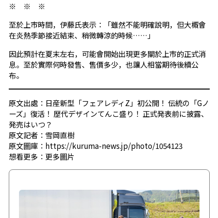
※ ※ ※
至於上市時間，伊藤氏表示：「雖然不能明確說明，但大概會
在炎熱季節接近結束、稍微轉涼的時候……」
因此預計在夏末左右，可能會開始出現更多關於上市的正式消
息。至於實際何時發售、售價多少，也讓人相當期待後續公
布。
原文出處：日産新型「フェアレディZ」初公開！ 伝統の「Gノ
ーズ」復活！ 歴代デザインてんこ盛り！ 正式発表前に披露、
発売はいつ？
原文記者：雪岡直樹
原文圖庫：https://kuruma-news.jp/photo/1054123
想看更多：
更多圖片