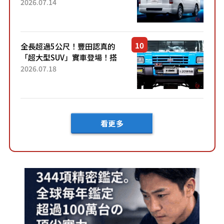
了！」「哪個等級交車最
2026.07.14
快？」討論不斷！但下訂後竟
然還要等「超過半年」才能交
車？...
全長超過5公尺！豐田認真的
「超大型SUV」實車登場！搭
載後輪也會轉向的「四輪轉
2026.07.18
向」系統！以宛如「軍用
車!?」般的硬派規格開發的
「Mega C...
看更多