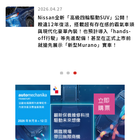
2026.04.27
Nissan全新「高級四輪驅動SUV」公開！
廂
睽違12年復活，搭載超有存在感的霸氣車頭
好
與現代化豪華內裝！也預計導入「hands-
親
off行駛」等先進配備！甚至在正式上市前
就搶先展示「新型Murano」實車！