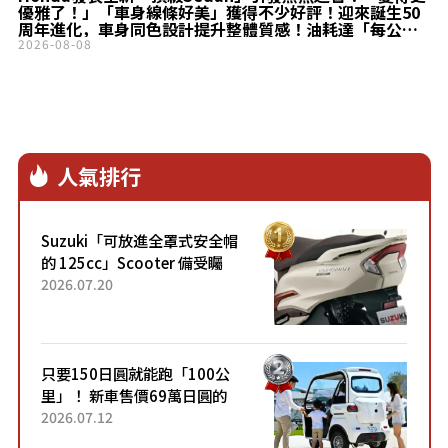
優雅了！」「車身線條好美」獲得不少好評！迎來誕生50
周年進化，車身同色設計提升整體質感！油耗達「每公升
23.8km」的「Accord」備受矚目！
2026-08-08
人氣排行
Suzuki「可放進全罩式安全帽
的 125cc」Scooter 備受矚
目！採用全新流線設計與各項
2026.07.20
升級，騎乘更加舒適！已陸續
開始出口的新款「B...
只要150日圓就能跑「100公
里」！ 新車售價69萬日圓的
「3人座」Trike大受歡迎！ 順
2026.07.12
應時代需求，究竟為何能迅速