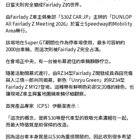
日當天則完全變成Fairlady Z的世界。
由Fairlady Z車主俱樂部「S30Z CAR.JP」主辦的「DUNLOP
All Fairlady Z Meeting 2026」於富士Speedway的Mobility
Area舉行。
該場地在Super GT期間也作為停車場使用，最多可容納約
2000台車輛，而這次則被Fairlady Z完全占滿。
在會場正中央，有一台被布幕遮住的車輛靜靜佇立。
隨著活動開幕式進行，由RZ34型Fairlady Z開發成員森田充儀
與入江慎一郎共同揭幕，新色「Unryu Green」的RZ34型
Fairlady Z MY27登場。這種帶有鮮明色彩卻又沉穩的綠色，也
讓現場Z車主興奮地圍繞車輛仔細觀察。
首席產品專家（CPS）伊藤潔表示：
「這次的概念，是將S30等歷代車型的致敬元素濃縮在一起，
而最大特徵就是前保桿的改造。
因為這台車本身就是以S30為靈感開發的，因此收到很多希望