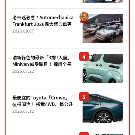
熱賣？
老車迷必看！Automechanika
Frankfurt 2026擴大經典車專
區 1954年珍稀古董車現場修復
2026.08.07
清新綠色的最新「3排7人座」
Minivan 備受矚目！ 採用全長
4.7公尺剛剛好的車身尺寸與
2026.07.22
「滑門」設計！ 還推出467萬
元日圓起的5人座版...
最便宜的Toyota「Crown」
值得關注！ 搭載4WD、每公升
22.4公里低油耗表現超亮眼！
2026.07.12
配備豐富、超越售價水準，堪
稱高CP值代表的「...