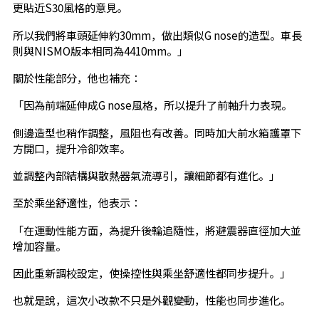
更貼近S30風格的意見。
所以我們將車頭延伸約30mm，做出類似G nose的造型。車長
則與NISMO版本相同為4410mm。」
關於性能部分，他也補充：
「因為前端延伸成G nose風格，所以提升了前軸升力表現。
側邊造型也稍作調整，風阻也有改善。同時加大前水箱護罩下
方開口，提升冷卻效率。
並調整內部結構與散熱器氣流導引，讓細節都有進化。」
至於乘坐舒適性，他表示：
「在運動性能方面，為提升後輪追隨性，將避震器直徑加大並
增加容量。
因此重新調校設定，使操控性與乘坐舒適性都同步提升。」
也就是說，這次小改款不只是外觀變動，性能也同步進化。