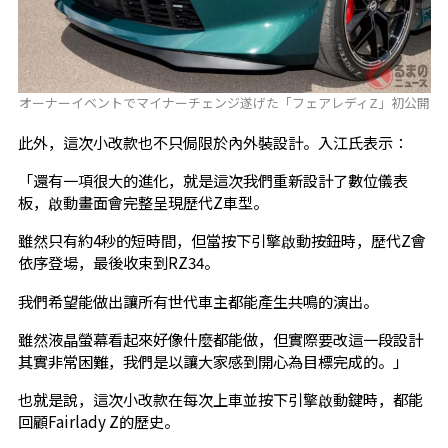
オーナーイベントでマイナーチェンジ遂げた「フェアレディZ」初公開
此外，這次小改款也不只侷限於內外裝設計。入江氏表示：
「還有一項很大的進化，就是這次我們重新設計了數位儀表
板，啟動畫面會完整呈現歷代Z車型。
雖然只有約4秒的短時間，但當按下引擎啟動按鈕時，歷代Z會
依序登場，最後收束到RZ34。
我們希望能做出讓所有世代車主都能產生共鳴的演出。
雖然液晶螢幕看起來好像什麼都能做，但實際要改這一段設計
其實非常困難，我們是以讓大家感到開心為目標完成的。」
也就是說，這次小改款在每次上車並按下引擎啟動鍵時，都能
回顧Fairlady Z的歷史。