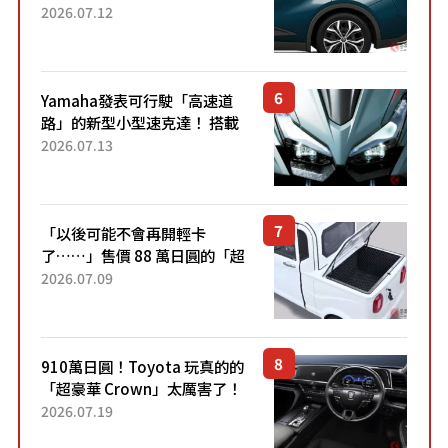
22.4公里低油耗表現超亮眼！
2026.07.12
配備豐富、超越售價水準，堪
稱高CP值代表的「...
Yamaha發表可行駛「高速道
路」的新型小型速克達！ 搭載
能享受超強勁「渦輪感」的動
2026.07.13
力系統！ 採用與高階「Super
Sport」車款相同的...
「以後可能不會再開輕卡
了……」售價 88 萬日圓的「超
迷你輕型貨車」引發兩極評
2026.07.09
價！「150 日圓就能跑 100 公
里！」「免驗車真的太棒
了！...
910萬日圓！Toyota 玩真的的
「超豪華 Crown」太厲害了！
採用由「匠人技藝」打造的
2026.07.19
「專屬車色」與運動化「底盤