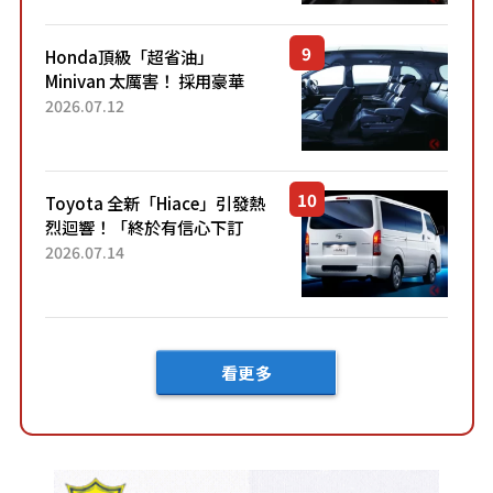
設定」！還配備專屬豪華...
Honda頂級「超省油」
Minivan 太厲害！ 採用豪華
「真皮座椅」與專屬「黑色內
2026.07.12
裝」！ 每公升可跑約20公里，
兼具優異節能表現與舒適
「三...
Toyota 全新「Hiace」引發熱
烈迴響！「終於有信心下訂
了！」「哪個等級交車最
2026.07.14
快？」討論不斷！但下訂後竟
然還要等「超過半年」才能交
車？...
看更多