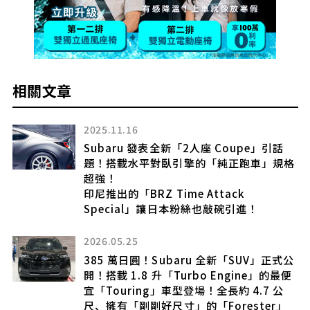
相關文章
2025.11.16
日
Subaru 發表全新「2人座 Coupe」引話
改了
題！搭載水平對臥引擎的「純正跑車」規格
剛
超強！
印尼推出的「BRZ Time Attack
Special」讓日本粉絲也敲碗引進！
2026.05.25
備
385 萬日圓！Subaru 全新「SUV」正式公
k
開！搭載 1.8 升「Turbo Engine」的最便
宜「Touring」車型登場！全長約 4.7 公
尺、擁有「剛剛好尺寸」的「Forester」