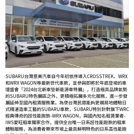
SUBARU台灣意美汽車自今年初依序導入CROSSTREK、WRX
和WRX WAGON等最新世代車款，並參與即將於年底登場的車
壇盛會「2024台北新車暨新能源車特展」，打造極具品牌氣勢
的SUBARU特色展區之外，更積極拓展多元化服務，進一步發
展延伸至國內租賃服務業。為使台灣民眾能夠更親易地體驗日
式精湛造車工藝的SUBARU車款，SUBARU特別針對旗下WRC
經典傳奇的超性能跑旅-WRX WAGON，與國內知名租賃業者-
IWS愛旺租車獨家合作，提供全台唯一日系超性能跑旅的租車
體驗服務，為消費者帶來市場上最具鮮明特色的日系高性能跑