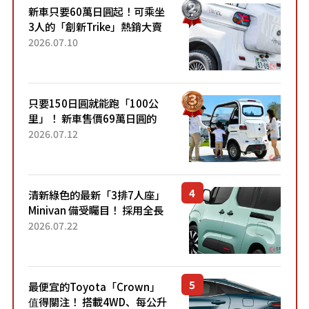
新車只要60萬日圓起！可乘坐
3人的「創新Trike」熱銷大賣
成為人氣車款！「養車成本真
2026.07.10
的超便宜！」「150日圓就能
跑100公里」「小朋友坐得...
只要150日圓就能跑「100公
里」！ 新車售價69萬日圓的
「3人座」Trike大受歡迎！ 順
2026.07.12
應時代需求，究竟為何能迅速
熱賣？
清新綠色的最新「3排7人座」
Minivan 備受矚目！ 採用全長
4.7公尺剛剛好的車身尺寸與
2026.07.22
「滑門」設計！ 還推出467萬
元日圓起的5人座版...
最便宜的Toyota「Crown」
值得關注！ 搭載4WD、每公升