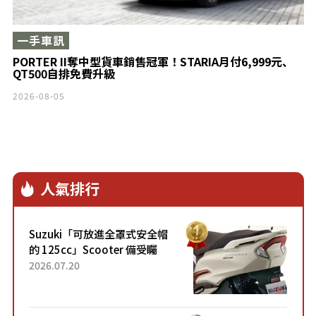
一手車訊
PORTER II奪中型貨車銷售冠軍！STARIA月付6,999元、
QT500自排免費升級
2026-08-05
人氣排行
Suzuki「可放進全罩式安全帽
的 125cc」Scooter 備受矚
目！採用全新流線設計與各項
2026.07.20
升級，騎乘更加舒適！已陸續
開始出口的新款「B...