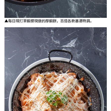
▲每日現打草蝦漿現做的厚蝦餅，百搭各款基酒特調。