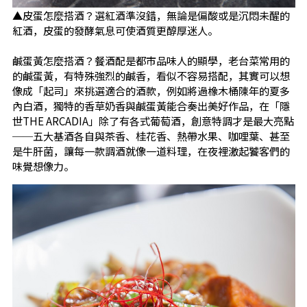
▲皮蛋怎麼搭酒？選紅酒準沒錯，無論是偏酸或是沉悶未醒的
紅酒，皮蛋的發酵氣息可使酒質更醇厚迷人。
鹹蛋黃怎麼搭酒？餐酒配是都市品味人的顯學，老台菜常用的
的鹹蛋黃，有特殊強烈的鹹香，看似不容易搭配，其實可以想
像成「起司」來挑選適合的酒款，例如將過橡木桶陳年的夏多
內白酒，獨特的香草奶香與鹹蛋黃能合奏出美好作品，在「隱
世THE ARCADIA」除了有各式葡萄酒，創意特調才是最大亮點
──五大基酒各自與茶香、桂花香、熱帶水果、咖哩葉、甚至
是牛肝菌，讓每一款調酒就像一道料理，在夜裡激起饕客們的
味覺想像力。