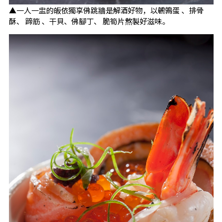
▲一人一盅的皈依獨享佛跳牆是解酒好物，以鵪鶉蛋 、排骨
酥、 蹄筋 、干貝、佛腳丁、 脆筍片熬製好滋味。