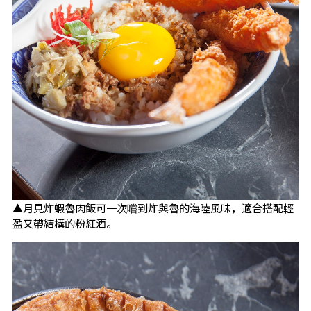
▲月見炸蝦魯肉飯可一次嚐到炸與魯的海陸風味，適合搭配輕
盈又帶結構的粉紅酒。