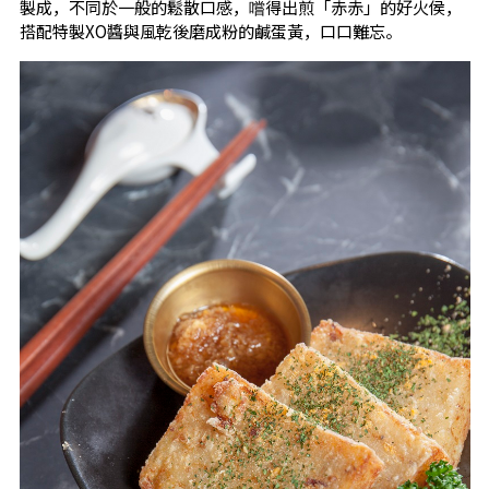
製成，不同於一般的鬆散口感，嚐得出煎「赤赤」的好火侯，
搭配特製XO醬與風乾後磨成粉的鹹蛋黃，口口難忘。