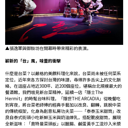
▲張逸軍與御鼓坊在開幕時帶來精彩的表演。
嶄新的「台」風，味蕾的衝擊
什麼是台菜？以嚴格的美饌料理化來說，台菜尚未被任何菜系
定位，近年來各方探討台灣的味譜，尋得許多舌尖上的文化脈
絡，在這座占地近300坪、近200個座位，堪稱台北規模最大的
餐酒館，我們嚐見新台菜精神，延續一店「隱士The
Hermit」的時髦台味料理，「隱世THE ARCADIA」從晚餐吃
到宵夜，將台菜老師傅的經典手藝加以改良、翻轉，跳脫中菜
的傳統框架，化身為創意私房功夫菜──「泰泰玉米甜筒」改
良自泰式街頭小吃新鮮玉米與奶油煉乳，搭配脆皮甜筒，展現
全新滋味：「奧特曼菜頭粄」以臘腸、鹹蛋黃手工混炒入米漿