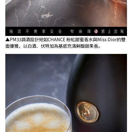
▲PM33調酒設計宛如CHANCE 粉紅甜蜜香水與Miss Dior的雙
面優雅，以白酒、伏特加為基底充滿鮮酸甜果香。