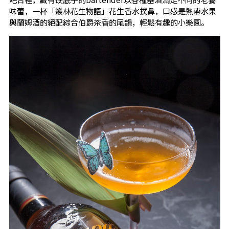
味蕾，一杯「叢林花生物語」花生香水撲鼻，口感是熱帶水果
與蘭姆酒的絕配綜合伯爵茶香的尾韻，輕鬆有趣的小樂園。