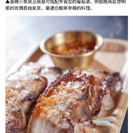
▲香辣小魚臭豆腐是可搭配芳香型的葡萄酒，例如格烏茲塔明
那的玫瑰荔枝氣息，最適合酸爽辛辣的料理。