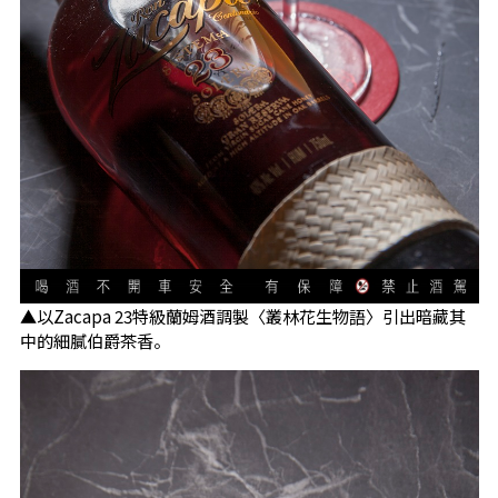
▲以Zacapa 23特級蘭姆酒調製〈叢林花生物語〉引出暗藏其
中的細膩伯爵茶香。