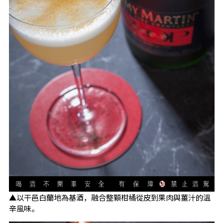
▲以干邑白蘭地為基酒，融合整顆柑橘從皮到果肉與薑汁的溫
辛風味。