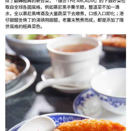
除了翻轉經典的新台菜，「隱世THE ARCADIA」的下酒好菜也
取自全球各國風格，例如慕尼黑手撕羊膝，整道菜不加一滴
水，全以慕尼黑啤酒及大量蔬菜下去燉煮，口感入口即化；港
仔甜醋煲佛丁的湯頭用甜醋，老薑末熬煮而成，都是添加了隱
世風格的經典菜色。