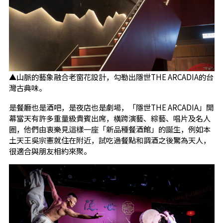
▲山脈的藝象融合老窗花設計，勾勒出隱世THE ARCADIA的台
灣古典味。
是餐廳也是酒吧，是夜店也是劇場，「隱世THE ARCADIA」開
幕當天有許多重量級貴賓出席，橫跨演藝、綜藝、唱片及名人
圈，他們由衷樂見這樣一座「新品種餐酒館」的誕生，例如本
土天王吳宗憲就住在附近，試吃過餐點和調酒之後驚為天人，
很適合與朋友相約來聚。