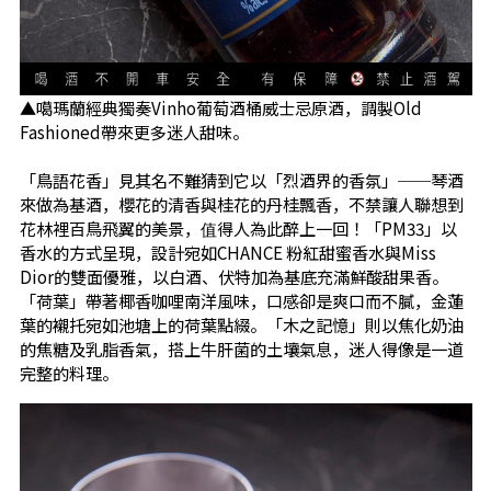
▲噶瑪蘭經典獨奏Vinho葡萄酒桶威士忌原酒，調製Old
Fashioned帶來更多迷人甜味。
「鳥語花香」見其名不難猜到它以「烈酒界的香氛」──琴酒
來做為基酒，櫻花的清香與桂花的丹桂飄香，不禁讓人聯想到
花林裡百鳥飛翼的美景，值得人為此醉上一回！「PM33」以
香水的方式呈現，設計宛如CHANCE 粉紅甜蜜香水與Miss
Dior的雙面優雅，以白酒、伏特加為基底充滿鮮酸甜果香。
「荷葉」帶著椰香咖哩南洋風味，口感卻是爽口而不膩，金蓮
葉的襯托宛如池塘上的荷葉點綴。「木之記憶」則以焦化奶油
的焦糖及乳脂香氣，搭上牛肝菌的土壤氣息，迷人得像是一道
完整的料理。