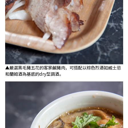
▲嚴選黑毛豬五花的客家鹹豬肉，可搭配以棕色烈酒如威士忌
和蘭姆酒為基底的dry型調酒。