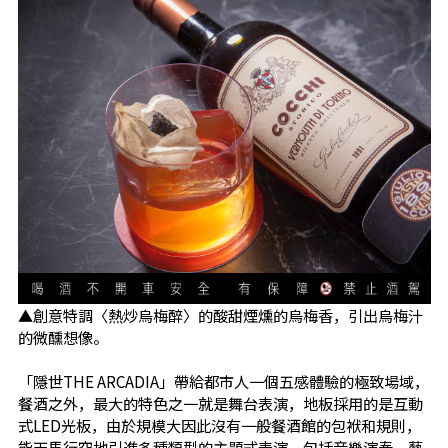
▲創意特調〈熱炒烏梅醉〉的酸甜煙燻的烏梅香，引出烏梅汁
的微醺想像。
「隱世THE ARCADIA」帶給都市人一個五感體驗的極致場域，
餐酒之外，最大的特色之一就是舞台表演，地板採用的是互動
式LED光板，由於規模大因此沒有一般餐酒館的包袱和規則，
能天馬行空地引進多種類型的主題式表演，包括音樂演奏、藝