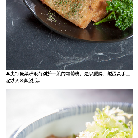
▲奧特曼菜頭粄有別於一般的蘿蔔糕，是以臘腸、鹹蛋黃手工
混炒入米漿製成。