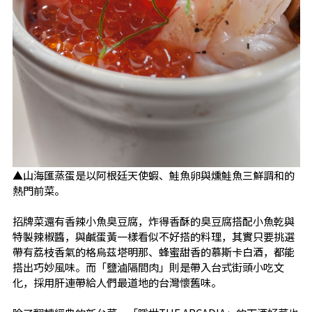
▲山海匯蒸蛋是以阿根廷天使蝦、鮭魚卵與燻鮭魚三鮮調和的
熱門前菜。
招牌菜還有香辣小魚臭豆腐，炸得香酥的臭豆腐搭配小魚乾與
特製辣椒醬，與鹹蛋黃一樣看似不好搭的料理，其實只要挑選
帶有荔枝香氣的格烏茲塔明那、蜂蜜甜香的慕斯卡白酒，都能
搭出巧妙風味。而「鹽滷隔間肉」則是帶入台式街頭小吃文
化，採用肝連帶給人們最道地的台灣懷舊味。