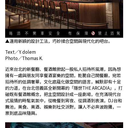
▲運用新穎的設計工法，巧妙揉合空間與現代化的吧台。
Text／Y. dolem
Photo／Thomas K.
近來台北的新餐廳、餐酒館掀起一股私人招待所風潮，因為想
擁有一處與朋友同享餐酒宴樂的空間，乾脆自己開餐廳，宛若
招待所的低調奢華，文化底蘊化做空間的語言，緘默卻有十足
的力道，在台北信義區全新開幕的「隱世THE ARCADIA」，打
破既有餐酒館概念，把主空間設計成一座劇場，在充滿現代台
式風情的時髦氣氛中，從晚餐到宵夜、從調酒到表演，DJ台和
舞池，美食、美酒、娛樂到社交派對，讓人不必奔波跑攤，一
票到底品味隨興。