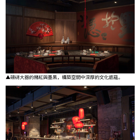
▲磅礡大器的赭紅與墨黑，構築空間中深厚的文化底蘊。