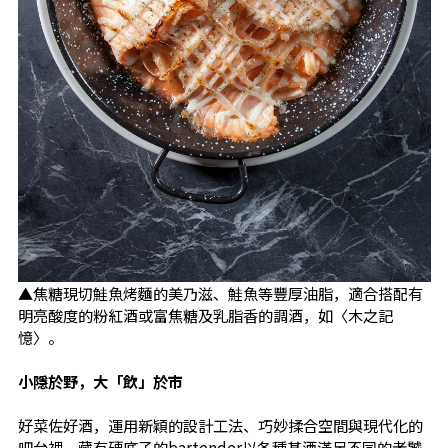
▲焦糖現切鮭魚烤麵的美乃滋、鮭魚等豐厚油脂，適合搭配有
明亮酸度的粉紅酒或富焦糖及乳脂香的調酒，如〈木之記
憶〉。
小隱於野，大「飲」於市
好菜佐好酒，運用新穎的設計工法、巧妙揉合空間與現代化的
吧台裡，藏有硬底子的bartender以各種基酒滿足不同的老饕