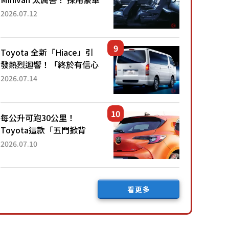
「真皮座椅」與專屬「黑色
2026.07.12
內裝」！ 每公升可跑約20
公里，兼具優異節能表現與
舒適「三...
Toyota 全新「Hiace」引
發熱烈迴響！「終於有信心
下訂了！」「哪個等級交車
2026.07.14
最快？」討論不斷！但下訂
後竟然還要等「超過半年」
才能交車？...
每公升可跑30公里！
Toyota這款「五門掀背
車」真的很厲害！ 擁有全
2026.07.10
長4.3公尺的「剛剛好車身
尺寸」，配備全面升級！
採Hybrid專屬設...
看更多