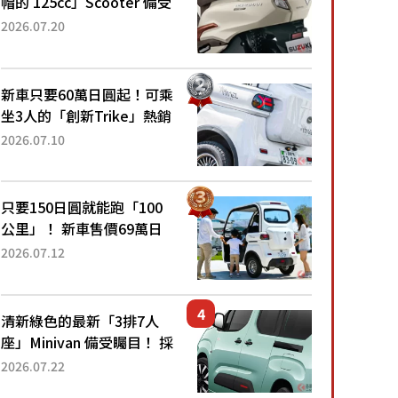
帽的 125cc」Scooter 備受
矚目！採用全新流線設計與
2026.07.20
各項升級，騎乘更加舒適！
已陸續開始出口的新款
「B...
新車只要60萬日圓起！可乘
坐3人的「創新Trike」熱銷
大賣成為人氣車款！「養車
2026.07.10
成本真的超便宜！」「150
日圓就能跑100公里」「小
朋友坐得...
只要150日圓就能跑「100
公里」！ 新車售價69萬日
圓的「3人座」Trike大受歡
2026.07.12
迎！ 順應時代需求，究竟
為何能迅速熱賣？
清新綠色的最新「3排7人
座」Minivan 備受矚目！ 採
用全長4.7公尺剛剛好的車
2026.07.22
身尺寸與「滑門」設計！