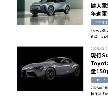
擴大電
年進軍
BEV 電
Toyota
新型「bZ
2025.03.2
現行S
Toyot
量150
MOBY
2025年3
特仕車「A90