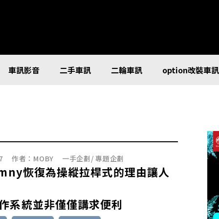
車訊影音
二手車訊
二輪車訊
option改裝車
7
作者：
MOBY
一手企劃
/
專題企劃
imny恢復為操縱拉桿式的理由讓人
作系統並非僅僅講求便利