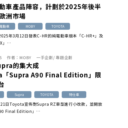
動車產品陣容，計劃於2025年後半
歐洲市場
池電動車
MOBY
TOYOTA
於2025年3月12日發表C-HR的純電動車版本「C-HR+」及
4X」…
5
作者：
MOBY
一手企劃
/
專題企劃
upra的集大成
a「Supra A90 Final Edition」限
台
Supra
TOYOTA
特仕車
月21日Toyota宣佈對Supra RZ車型進行小改款，並開放
 Final Edition」…