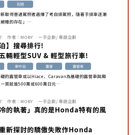
百問
的新取得普通駕照者選擇了考自排駕照，隨著手排車逐漸
臨絕種的存在」…
7
作者：
MOBY
一手企劃
/
專題企劃
泊】搜尋排行!
五輛輕型SUV & 輕型旅行車!
車中泊
露營
露營車
礎的露營車或以Hiace、Caravan為基礎的露營車與廂
一買就是500萬或600萬日元…
7
作者：
MOBY
一手企劃
/
專題企劃
冷的執著」真的是Honda特有的風
重新探討的驕傲失敗作Honda