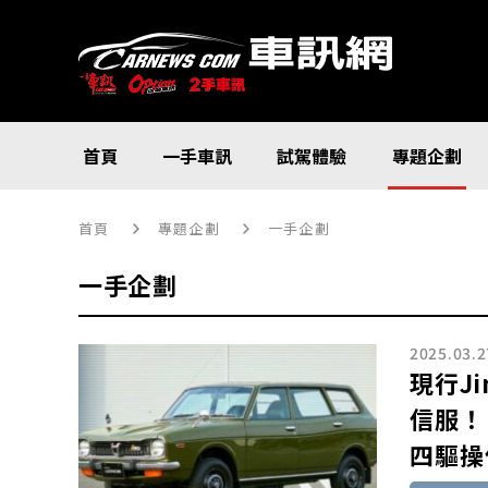
首頁
一手車訊
試駕體驗
專題企劃
首頁
專題企劃
一手企劃
一手企劃
2025.03.2
現行J
信服！
四驅操