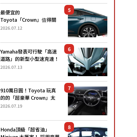
還推出467萬元日圓起的5
人座版...
最便宜的
Toyota「Crown」值得關
注！ 搭載4WD、每公升
2026.07.12
22.4公里低油耗表現超亮
眼！ 配備豐富、超越售價
水準，堪稱高CP值代表的
Yamaha發表可行駛「高速
「...
道路」的新型小型速克達！
搭載能享受超強勁「渦輪
2026.07.13
感」的動力系統！ 採用與
高階「Super Sport」車款
相同的...
910萬日圓！Toyota 玩真
的的「超豪華 Crown」太
厲害了！採用由「匠人技
2026.07.19
藝」打造的「專屬車色」與
運動化「底盤設定」！還配
備專屬豪華...
Honda頂級「超省油」
Minivan 太厲害！ 採用豪華