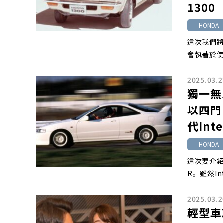
1300
HONDA
這次我們將
會執著於
2025.03.2
獨一無二
以四門
代Inte
HONDA
這次要介紹的
R。雖然In
2025.03.2
輕型車