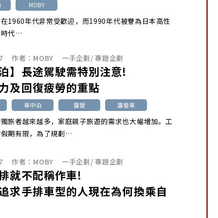
i
MOBY
在1960年代非常受歡迎，而1990年代被譽為日本高性
金時代…
7
作者：
MOBY
一手企劃
/
專題企劃
泊】長途駕駛需特別注意!
力及回復疲勞的重點
車中泊
露營
露營車
的獨旅者越來越多，家庭親子旅遊的需求也大幅增加。工
的假期有限，為了規劃…
7
作者：
MOBY
一手企劃
/
專題企劃
排就不配稱作車!
追求手排車型的人現在為何換乘自