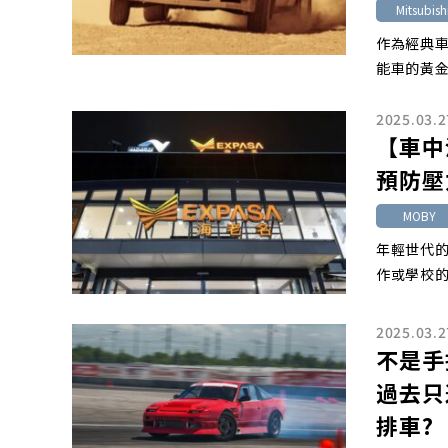
Mitsubish
作為經典車
能車的黃
2025.03.2
【車中
預防壓
MOBY
年輕世代
作或學校
2025.03.2
不是手
過去只
排車?