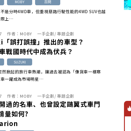
MOBY
百問
不是分時4WD車，但重視惡路行駛性能的4WD SUV也越
實際上…
7
作者：
MOBY
一手企劃
/
專題企劃
uki「誤打誤撞」推出的車型？
車戰國時代中成為伏兵？
SUZUKI
代突然掀起的旅行車熱潮，讓過去被認為「像貨車一樣寒
行車一躍成為市場明星…
7
作者：
MOBY
一手企劃
/
專題企劃
開過的名車、也曾設定鷗翼式車門
.銷量如何?
arion