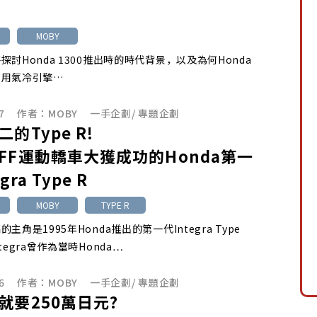
MOBY
探討Honda 1300推出時的時代背景，以及為何Honda
使用氣冷引擎…
7
作者：
MOBY
一手企劃
/
專題企劃
的Type R!
FF運動轎車大獲成功的Honda第一
gra Type R
MOBY
TYPE R
主角是1995年Honda推出的第一代Integra Type
tegra曾作為當時Honda…
6
作者：
MOBY
一手企劃
/
專題企劃
就要250萬日元?