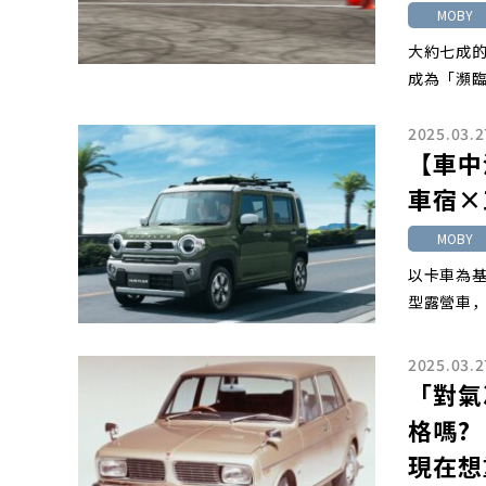
MOBY
大約七成
成為「瀕
2025.03.2
【車中
車宿×
MOBY
以卡車為基
型露營車，
2025.03.2
「對氣
格嗎?
現在想