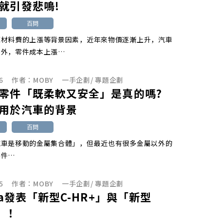
就引發悲鳴!
百問
原材料費的上漲等背景因素，近年來物價逐漸上升，汽車
例外，零件成本上漲…
6
作者：
MOBY
一手企劃
/
專題企劃
零件「既柔軟又安全」是真的嗎?
用於汽車的背景
百問
汽車是移動的金屬集合體」，但最近也有很多金屬以外的
零件…
5
作者：
MOBY
一手企劃
/
專題企劃
ota發表「新型C-HR+」與「新型
」！