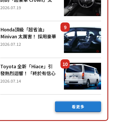
厲害了！採用由「匠人技
2026.07.19
藝」打造的「專屬車色」與
運動化「底盤設定」！還配
備專屬豪華...
Honda頂級「超省油」
Minivan 太厲害！ 採用豪華
「真皮座椅」與專屬「黑色
2026.07.12
內裝」！ 每公升可跑約20
公里，兼具優異節能表現與
舒適「三...
Toyota 全新「Hiace」引
發熱烈迴響！「終於有信心
下訂了！」「哪個等級交車
2026.07.14
最快？」討論不斷！但下訂
後竟然還要等「超過半年」
才能交車？...
看更多