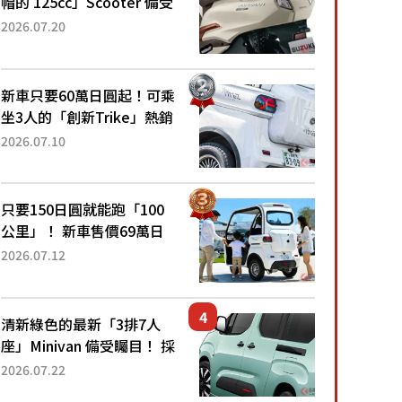
帽的 125cc」Scooter 備受
矚目！採用全新流線設計與
2026.07.20
各項升級，騎乘更加舒適！
已陸續開始出口的新款
「B...
新車只要60萬日圓起！可乘
坐3人的「創新Trike」熱銷
大賣成為人氣車款！「養車
2026.07.10
成本真的超便宜！」「150
日圓就能跑100公里」「小
朋友坐得...
只要150日圓就能跑「100
公里」！ 新車售價69萬日
圓的「3人座」Trike大受歡
2026.07.12
迎！ 順應時代需求，究竟
為何能迅速熱賣？
清新綠色的最新「3排7人
座」Minivan 備受矚目！ 採
用全長4.7公尺剛剛好的車
2026.07.22
身尺寸與「滑門」設計！