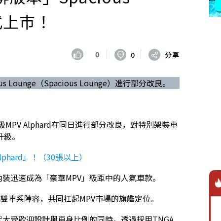
式上市！
0
0
分享
ous Lounge（Spacious Lounge）進行部分改良。
ota高級MPV Alphard在同日進行部分改良，對特別架裝車
行升級。
phard」！（30張以上）
級感內裝迅速成為「豪華MPV」級距中的人氣車款。
，形成雙車系陣容，共同扛起MPV市場的旗艦定位。
代大受歡迎設計與車身比例的同時，透過採用TNGA