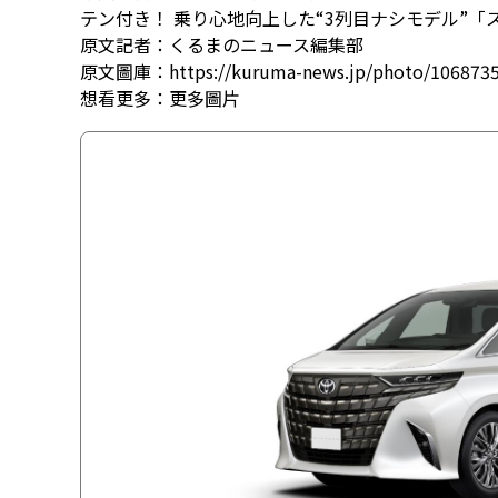
テン付き！ 乗り心地向上した“3列目ナシモデル”
原文記者：くるまのニュース編集部
原文圖庫：https://kuruma-news.jp/photo/106873
想看更多：
更多圖片