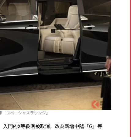
車「スペーシャスラウンジ」
型，入門的X等級則被取消，改為新增中階「G」等