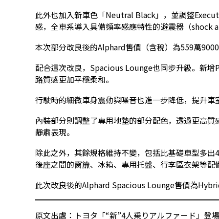
此外也加入新車色「Neutral Black」，並調整Exec
感，全車系導入具備頻率感應特性的避震器（shock a
本次部分改良後的Alphard售價（含稅）為559萬9000
配合這次改良，Spacious Lounge也同步升級。新增P
路質感更加平穩柔和。
行駛時的細微車身震動與噪音也進一步降低，提升車
內裝部分則調整了專用地墊的部分配色，透過更高質
靜肅表現。
除此之外，其餘規格維持不變，包括比基礎車型多出420m
後座之間的窗簾、冰箱、專用托盤、行李區衣架等配
此次改良後的Alphard Spacious Lounge售價為Hy
原文出處：トヨタ「“新”4人乗りアルファード」登場