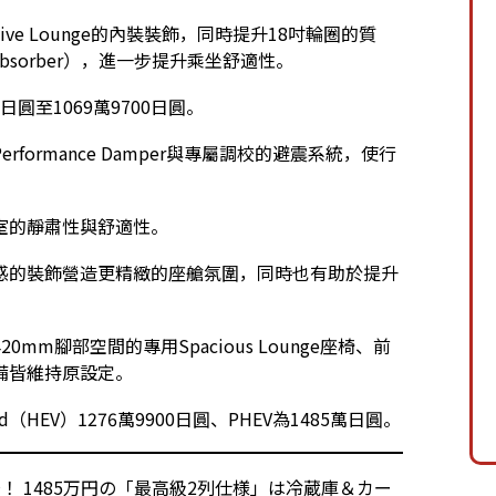
utive Lounge的內裝裝飾，同時提升18吋輪圈的質
bsorber），進一步提升乘坐舒適性。
日圓至1069萬9700日圓。
erformance Damper與專屬調校的避震系統，使行
室的靜肅性與舒適性。
感的裝飾營造更精緻的座艙氛圍，同時也有助於提升
m腳部空間的專用Spacious Lounge座椅、前
備皆維持原設定。
brid（HEV）1276萬9900日圓、PHEV為1485萬日圓。
！ 1485万円の「最高級2列仕様」は冷蔵庫＆カー