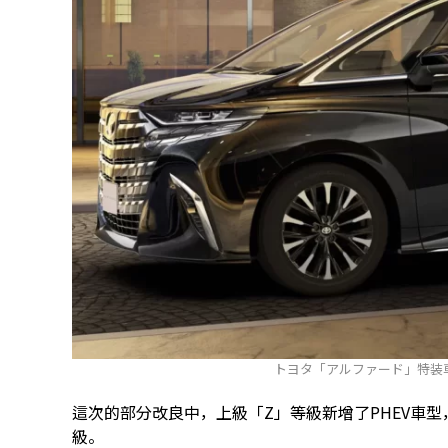
トヨタ「アルファード」特装
這次的部分改良中，上級「Z」等級新增了PHEV車
級。