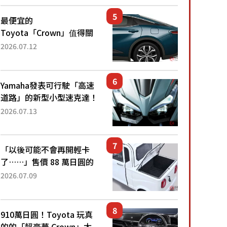
還推出467萬元日圓起的5
人座版...
最便宜的
Toyota「Crown」值得關
注！ 搭載4WD、每公升
2026.07.12
22.4公里低油耗表現超亮
眼！ 配備豐富、超越售價
水準，堪稱高CP值代表的
Yamaha發表可行駛「高速
「...
道路」的新型小型速克達！
搭載能享受超強勁「渦輪
2026.07.13
感」的動力系統！ 採用與
高階「Super Sport」車款
相同的...
「以後可能不會再開輕卡
了……」售價 88 萬日圓的
「超迷你輕型貨車」引發兩
2026.07.09
極評價！「150 日圓就能跑
100 公里！」「免驗車真的
太棒了！...
910萬日圓！Toyota 玩真
的的「超豪華 Crown」太