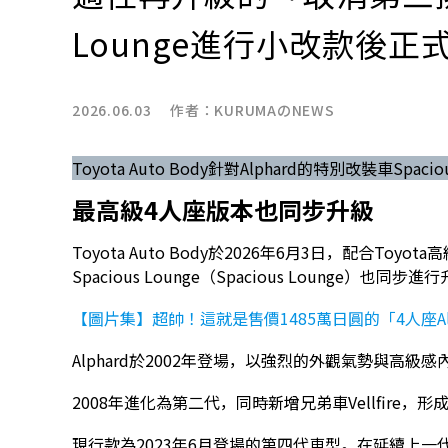
Lounge進行小改款後正
2026.06.03 作者：
KURUMAのNEWS
Toyota Auto Body針對Alphard的特別改裝車Spaci
最高級4人座版本也同步升級
Toyota Auto Body於2026年6月3日，配合Toy
Spacious Lounge（Spacious Lounge）也同步進
【圖片集】超帥！這就是售價1485萬日圓的「4人座Al
Alphard於2002年登場，以強烈的外觀氣勢與高
2008年進化為第二代，同時新增兄弟車Vellfire
現行款為2023年6月登場的第四代車型。在延續上一