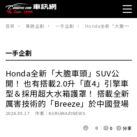
首頁
專題企劃
一手企劃
Honda全新「大膽車頭」SUV公開！ 也有搭載2.0升「直4」引擎車型＆採用超大水箱護罩！ 搭載全新厲害技術的「Breeze」於中國登場
一手企劃
Honda全新「大膽車頭」SUV公
開！ 也有搭載2.0升「直4」引擎車
型＆採用超大水箱護罩！ 搭載全新
厲害技術的「Breeze」於中國登場
2026.05.17 作者：
KURUMAのNEWS
0
0
分享