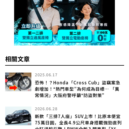
相關文章
2025.06.17
恐怖！？Honda「Cross Cub」盜竊案急
年
劇增加！“熱門車型”為何成為目標… 「異
新
常情況」大阪府警呼籲“防盜對策”
良
2026.06.28
新款「三排7人座」SUV上市！比原本便宜
75萬日圓，全長4.9公尺車身搭載強勁直列
六缸渦輪引擎！BMW全新入門車型「X5