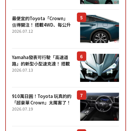
元日圓起的5人座版...
最便宜的Toyota「Crown」
值得關注！ 搭載4WD、每公升
22.4公里低油耗表現超亮眼！
2026.07.12
配備豐富、超越售價水準，堪
稱高CP值代表的「...
Yamaha發表可行駛「高速道
路」的新型小型速克達！ 搭載
能享受超強勁「渦輪感」的動
2026.07.13
力系統！ 採用與高階「Super
Sport」車款相同的...
910萬日圓！Toyota 玩真的的
「超豪華 Crown」太厲害了！
採用由「匠人技藝」打造的
2026.07.19
「專屬車色」與運動化「底盤
設定」！還配備專屬豪華...