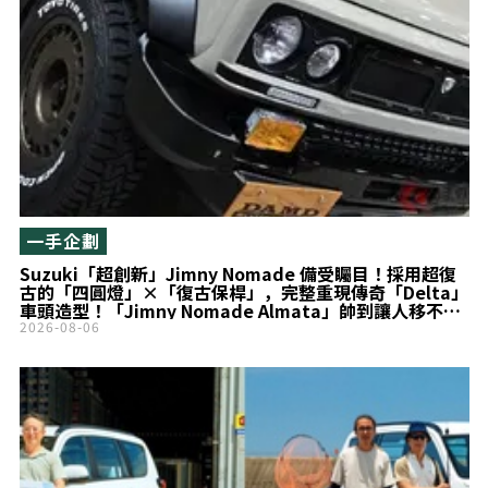
一手企劃
Suzuki「超創新」Jimny Nomade 備受矚目！採用超復
古的「四圓燈」×「復古保桿」，完整重現傳奇「Delta」
車頭造型！「Jimny Nomade Almata」帥到讓人移不開
目光！
2026-08-06