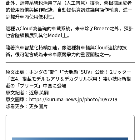
此外，這套系統也活用了AI（人工智慧）技術，會根據駕駛者
的使用習慣與操作紀錄，自動提供資訊建議與操作輔助，進一
步提升車內使用便利性。
這種以Cloud為基礎的車載系統，未來除了Breeze之外，預計
也會陸續擴展到其他Model上。
隨著汽車智慧化持續加速，像這種將車輛與Cloud連接的技
術，很可能會成為未來車廠競爭力的重要關鍵之一。
原文出處：ホンダの“新”「“大胆顔”SUV」公開！ 2リッター
「直4」搭載モデルもアリ＆デカグリル採用！ 凄い技術新搭
載の「ブリーズ」中国に登場
原文記者：近藤 英嗣
原文圖庫：https://kuruma-news.jp/photo/1057219
想看更多：
更多圖片