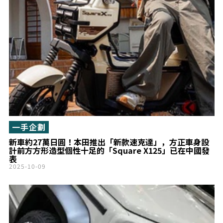
一手企劃
新車約27萬日圓！本田推出「新款速克達」，方正車身設
計前方方形造型個性十足的「Square X125」已在中國發
表
2025-10-09