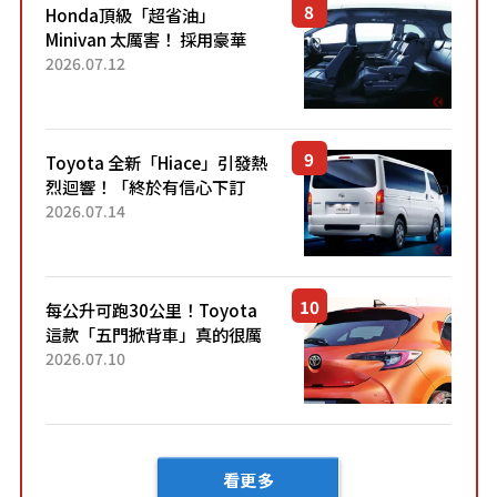
Honda頂級「超省油」
Minivan 太厲害！ 採用豪華
「真皮座椅」與專屬「黑色內
2026.07.12
裝」！ 每公升可跑約20公里，
兼具優異節能表現與舒適
「三...
Toyota 全新「Hiace」引發熱
烈迴響！「終於有信心下訂
了！」「哪個等級交車最
2026.07.14
快？」討論不斷！但下訂後竟
然還要等「超過半年」才能交
車？...
每公升可跑30公里！Toyota
這款「五門掀背車」真的很厲
害！ 擁有全長4.3公尺的「剛剛
2026.07.10
好車身尺寸」，配備全面升
級！ 採Hybrid專屬設...
看更多