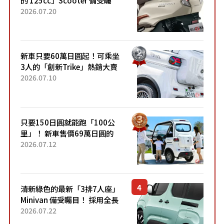
目！採用全新流線設計與各項
2026.07.20
升級，騎乘更加舒適！已陸續
開始出口的新款「B...
新車只要60萬日圓起！可乘坐
3人的「創新Trike」熱銷大賣
成為人氣車款！「養車成本真
2026.07.10
的超便宜！」「150日圓就能
跑100公里」「小朋友坐得...
只要150日圓就能跑「100公
里」！ 新車售價69萬日圓的
「3人座」Trike大受歡迎！ 順
2026.07.12
應時代需求，究竟為何能迅速
熱賣？
清新綠色的最新「3排7人座」
Minivan 備受矚目！ 採用全長
4.7公尺剛剛好的車身尺寸與
2026.07.22
「滑門」設計！ 還推出467萬