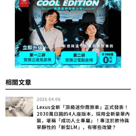
相關文章
2024.07.29
旅車」正式發表！
嫡系血脈
本，採用全新豪華內
Lexus LBX Morizo RR
」！專注於款待與
哪些改變？
2026.05.22
1公升可跑26km以上！Lexu