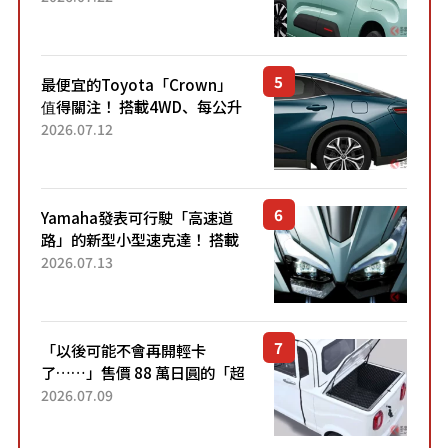
「滑門」設計！ 還推出467萬
元日圓起的5人座版...
最便宜的Toyota「Crown」
值得關注！ 搭載4WD、每公升
22.4公里低油耗表現超亮眼！
2026.07.12
配備豐富、超越售價水準，堪
稱高CP值代表的「...
Yamaha發表可行駛「高速道
路」的新型小型速克達！ 搭載
能享受超強勁「渦輪感」的動
2026.07.13
力系統！ 採用與高階「Super
Sport」車款相同的...
「以後可能不會再開輕卡
了……」售價 88 萬日圓的「超
迷你輕型貨車」引發兩極評
2026.07.09
價！「150 日圓就能跑 100 公
里！」「免驗車真的太棒