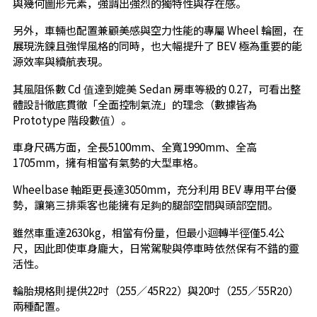
與幾何圖形元素，強調出強烈的獨特性與存在感。
另外，車輛也配置兼顧美感與空力性能的專屬 Wheel 輪圈，在
展現洗鍊且強悍風格的同時，也大幅提升了 BEV 極為重要的能
源效率與續航表現。
其風阻係數 Cd 值達到媲美 Sedan 房車等級的 0.27，可看出整
體設計徹底貫徹「全面控制氣流」的理念（數據皆為
Prototype 階段數值）。
車身尺碼方面，全長5100mm、全寬1990mm、全高
1705mm，擁有相當有氣勢的大型車格。
Wheelbase 軸距更長達3050mm，充分利用 BEV 專用平台優
勢，讓第三排乘客也能擁有足夠的腿部空間與頭部空間。
雖然車重達2630kg，相當有份量，但最小迴轉半徑僅5.4公
尺，因此即使車身龐大，日常駕駛與停車時依然保有不錯的靈
活性。
輪胎規格則提供22吋（255／45R22）與20吋（255／55R20）
兩種配置。