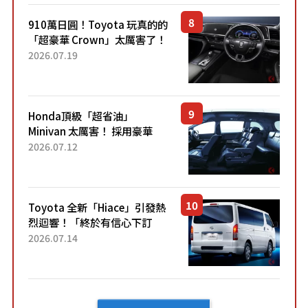
了！...
910萬日圓！Toyota 玩真的的
「超豪華 Crown」太厲害了！
採用由「匠人技藝」打造的
2026.07.19
「專屬車色」與運動化「底盤
設定」！還配備專屬豪華...
Honda頂級「超省油」
Minivan 太厲害！ 採用豪華
「真皮座椅」與專屬「黑色內
2026.07.12
裝」！ 每公升可跑約20公里，
兼具優異節能表現與舒適
「三...
Toyota 全新「Hiace」引發熱
烈迴響！「終於有信心下訂
了！」「哪個等級交車最
2026.07.14
快？」討論不斷！但下訂後竟
然還要等「超過半年」才能交
車？...