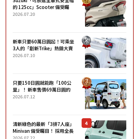
Suzuki「可放進全罩式安全帽
的 125cc」Scooter 備受矚
目！採用全新流線設計與各項
2026.07.20
升級，騎乘更加舒適！已陸續
開始出口的新款「B...
新車只要60萬日圓起！可乘坐
3人的「創新Trike」熱銷大賣
成為人氣車款！「養車成本真
2026.07.10
的超便宜！」「150日圓就能
跑100公里」「小朋友坐得...
只要150日圓就能跑「100公
里」！ 新車售價69萬日圓的
「3人座」Trike大受歡迎！ 順
2026.07.12
應時代需求，究竟為何能迅速
熱賣？
清新綠色的最新「3排7人座」
Minivan 備受矚目！ 採用全長
4.7公尺剛剛好的車身尺寸與
2026.07.22