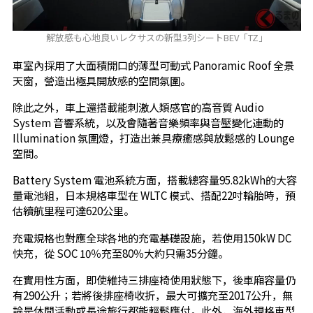
解放感も心地良いレクサスの新型3列シートBEV「TZ」
車室內採用了大面積開口的薄型可動式 Panoramic Roof 全景
天窗，營造出極具開放感的空間氛圍。
除此之外，車上還搭載能刺激人類感官的高音質 Audio
System 音響系統，以及會隨著音樂頻率與音壓變化連動的
Illumination 氛圍燈，打造出兼具療癒感與放鬆感的 Lounge
空間。
Battery System 電池系統方面，搭載總容量95.82kWh的大容
量電池組，日本規格車型在 WLTC 模式、搭配22吋輪胎時，預
估續航里程可達620公里。
充電規格也對應全球各地的充電基礎設施，若使用150kW DC
快充，從 SOC 10％充至80％大約只需35分鐘。
在實用性方面，即使維持三排座椅使用狀態下，後車廂容量仍
有290公升；若將後排座椅收折，最大可擴充至2017公升，無
論是休閒活動或長途旅行都能輕鬆應付。此外，海外規格車型