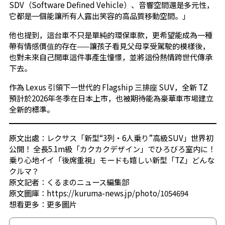
SDV（Software Defined Vehicle）、音響空間還是多元性，
它都是一個能讓所有人露出笑容的高品質移動空間。」
他也提到，這台車不只是單純的環保車款，更希望能成為一種
帶有情感價值的存在——讓孩子看見父母享受駕駛的模樣後，
也對未來自己開車這件事產生憧憬，並將這份熱情跨世代傳承
下去。
作為 Lexus 引領下一世代的 Flagship 三排座 SUV，全新 TZ
預計於2026年冬季在日本上市，也被期待能為豪華車市場建立
全新的標準。
原文出處：レクサス「新型“3列・6人乗り”高級SUV」世界初
公開！ 全長5.1m級「カクカクデザイン」でひろびろ室内に！
乗り心地イイ「後席重視」モードも嬉しい新型「TZ」どんな
クルマ？
原文記者：くるまのニュース編集部
原文圖庫：https://kuruma-news.jp/photo/1054694
想看更多：
更多圖片