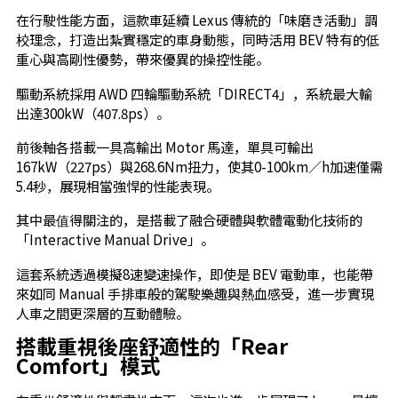
在行駛性能方面，這款車延續 Lexus 傳統的「味磨き活動」調
校理念，打造出紮實穩定的車身動態，同時活用 BEV 特有的低
重心與高剛性優勢，帶來優異的操控性能。
驅動系統採用 AWD 四輪驅動系統「DIRECT4」，系統最大輸
出達300kW（407.8ps）。
前後軸各搭載一具高輸出 Motor 馬達，單具可輸出
167kW（227ps）與268.6Nm扭力，使其0-100km／h加速僅需
5.4秒，展現相當強悍的性能表現。
其中最值得關注的，是搭載了融合硬體與軟體電動化技術的
「Interactive Manual Drive」。
這套系統透過模擬8速變速操作，即使是 BEV 電動車，也能帶
來如同 Manual 手排車般的駕駛樂趣與熱血感受，進一步實現
人車之間更深層的互動體驗。
搭載重視後座舒適性的「Rear
Comfort」模式