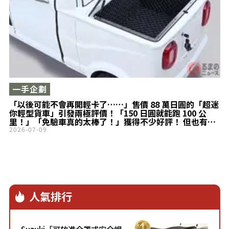
一手企劃
「以後可能不會再開輕卡了……」售價 88 萬日圓的「超迷
你輕型貨車」引發兩極評價！「150 日圓就能跑 100 公
里！」「免驗車真的太棒了！」獲得不少好評！ 但也有人
喊話「希望貨斗再大一點！」維持成本超便宜的
2026-07-09
Bubble「VIVEL TRIKE」話題十足！
人氣排行