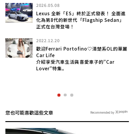
車」引發大量討論！「CP值相
正式發表！ 全面進
「跟Corolla Cross差不多
hip Sedan」
「500萬日圓以下」的價格與4
碼加持下相當有吸引力！最新
SUV「UX300h」成為話題車
2025.12.30
no♡清楚系OL的華麗
明明是 Lexus 卻是「輕自動車
子的”Car
全長 3.4 公尺、可乘坐 4 人
紡錘形水箱護罩」超吸睛！
小巧高級車「LF-SA」瑞士公
什麼來頭！￼￼￼
您也可能喜歡這些文章
Recommended by