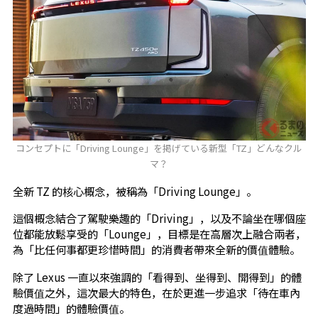
コンセプトに「Driving Lounge」を掲げている新型「TZ」どんなクル
マ？
全新 TZ 的核心概念，被稱為「Driving Lounge」。
這個概念結合了駕駛樂趣的「Driving」，以及不論坐在哪個座
位都能放鬆享受的「Lounge」，目標是在高層次上融合兩者，
為「比任何事都更珍惜時間」的消費者帶來全新的價值體驗。
除了 Lexus 一直以來強調的「看得到、坐得到、開得到」的體
驗價值之外，這次最大的特色，在於更進一步追求「待在車內
度過時間」的體驗價值。