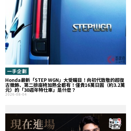
一手企劃
Honda最新「STEP WGN」大受矚目！向初代致敬的超復
古徽飾、第二排座椅加熱全都有！僅貴16萬日圓（約3.2萬
元）的「30週年特仕車」是什麼？
2026-08-04