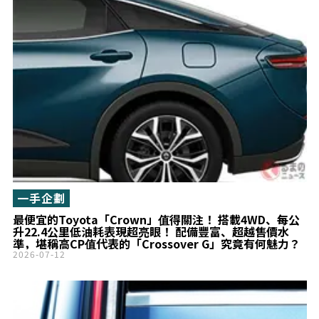
一手企劃
最便宜的Toyota「Crown」值得關注！ 搭載4WD、每公
升22.4公里低油耗表現超亮眼！ 配備豐富、超越售價水
準，堪稱高CP值代表的「Crossover G」究竟有何魅力？
2026-07-12