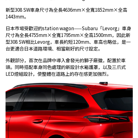
新型308 SW車身尺寸為全長4636mm×全寬1852mm×全高
1443mm。
日本市場受歡迎的station wagon——Subaru「Levorg」車身
尺寸為全長4755mm×全寬1795mm×全高1500mm，因此新
型308 SW相比Levorg，車長約短120mm、車高也略低，是一
台更適合日本道路環境、相當剛好的尺寸設定。
外觀部分，首次在品牌中導入會發光的獅子廠徽，配置於車
頭。同時搭配車身同色處理的新設計水箱護罩，以及三爪式
LED燈組設計，使整體在道路上的存在感更加強烈。