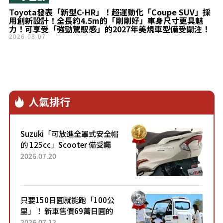
Toyota發表「新型C-HR」！超運動化「Coupe SUV」採
用創新設計！全長約4.5m的「剛剛好」車身尺寸更具魅
力！可享受「強勁駕馭感」的2027年美規車型備受關注！
2026-08-07
人氣排行
Suzuki「可放進全罩式安全帽
的 125cc」Scooter 備受矚
目！採用全新流線設計與各項
2026.07.20
升級，騎乘更加舒適！已陸續
開始出口的新款「B...
只要150日圓就能跑「100公
里」！ 新車售價69萬日圓的
「3人座」Trike大受歡迎！ 順
2026.07.12