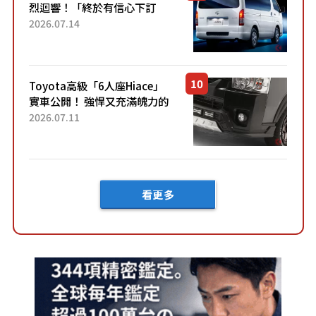
烈迴響！「終於有信心下訂
了！」「哪個等級交車最
2026.07.14
快？」討論不斷！但下訂後竟
然還要等「超過半年」才能交
車？...
Toyota高級「6人座Hiace」
實車公開！ 強悍又充滿魄力的
「全黑設計」搭配特別「豪華
2026.07.11
內裝」！ Premium打造的「限
定Bruno」由...
看更多