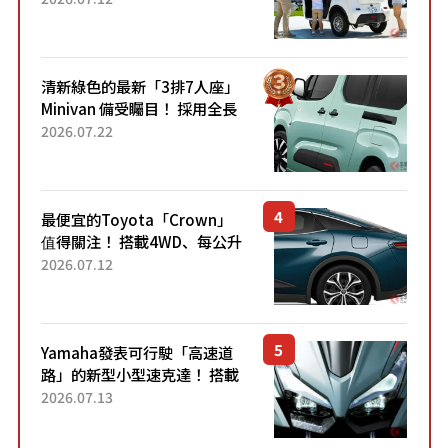
應時代需求，究竟為何能迅速
熱賣？
清新綠色的最新「3排7人座」
Minivan 備受矚目！ 採用全長
4.7公尺剛剛好的車身尺寸與
2026.07.22
「滑門」設計！ 還推出467萬
元日圓起的5人座版...
最便宜的Toyota「Crown」
值得關注！ 搭載4WD、每公升
22.4公里低油耗表現超亮眼！
2026.07.12
配備豐富、超越售價水準，堪
稱高CP值代表的「...
Yamaha發表可行駛「高速道
路」的新型小型速克達！ 搭載
能享受超強勁「渦輪感」的動
2026.07.13
力系統！ 採用與高階「Super
Sport」車款相同的...