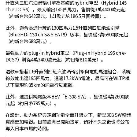
升直列三缸汽油渦輪引擎為基礎的hybrid車型（Hybrid 145
ch e-DCS6），最大輸出145匹馬力，售價從3萬4400歐元起
（約新台幣642萬元，以1歐元約186.5日圓換算）。
此外，適合長途行駛的130匹馬力1.5升直列四缸柴油引擎
（BlueHDi 130 ch S&S EAT8）版本，售價從3萬6900歐元起
（約新台幣688萬元）。
最強動力的plug-in hybrid車型（Plug-in Hybrid 195 ch e-
DCS7）則從4萬3400歐元起（約日幣810萬元）。
這款車搭載1.6升直列四缸汽油渦輪引擎與電動馬達組合，系統
綜效輸出達195匹馬力。透過17.2kWh電池，最高可在WLTP模
式下實現約85km的純電行駛距離。
此外，還提供純電版本BEV「E-308 SW」，售價從4萬2600歐
元起（約日幣795萬元）。
在設計、動力系統與連網功能全面升級之下，新型308 SW整體
質感更加精緻。目前歐洲已開始接單，預計不久之後也將公布
導入日本市場的時間。