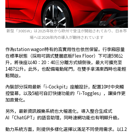
新型「308SW」は2025年秋から欧州で受注が開始されており、日本市
場へは2026年内の導入が期待されています
作為station wagon特有的高實用性也依然保留。行李廂容量
在標準狀態（採用可調式雙層底板Flex Floor）下可達598公
升，將後座以40：20：40三分離方式傾倒後，最大可擴充至
1487公升。此外，也配備電動尾門，在雙手拿滿東西時也能輕
鬆開啟。
內裝部分採用最新「i-Cockpit」座艙設計，配置10吋中央觸
控螢幕，以及5組可自訂快捷功能的「i-Toggles」，讓操作更
加直覺化。
另外，最新資訊娛樂系統也大幅進化，導入整合生成式
AI「ChatGPT」的語音助理，同時連網功能也有明顯升級。
動力系統方面，則提供多樣化選擇以滿足不同使用需求。以1.2