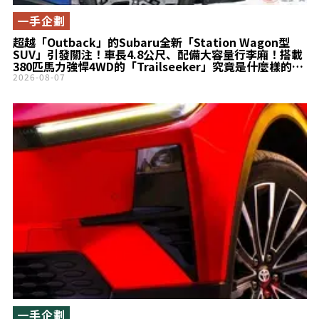
一手企劃
超越「Outback」的Subaru全新「Station Wagon型
SUV」引發關注！車長4.8公尺、配備大容量行李廂！搭載
380匹馬力強悍4WD的「Trailseeker」究竟是什麼樣的
車？
2026-08-07
一手企劃