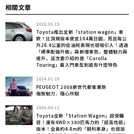
相關文章
2026.05.19
Toyota推出全新「station wagon」車
款！比頂規版本便宜104萬日圓，而且每公
升28.4公里的低油耗表現也很吸引人！透過
「標準配備升級」與新增車色，整體魅力再
提升，這次要介紹的是「Corolla
Touring」最入門車型到底有什麼特色
2024.01.26
PEUGEOT 2008新世代都會潮旅
極致魅力．隨心所馭
2026.04.12
Toyota全新「Station Wagon」超受矚
目！還有4WD×380匹馬力的「超高性能」
版本！全長約4.8m的「銳利車身」也很加