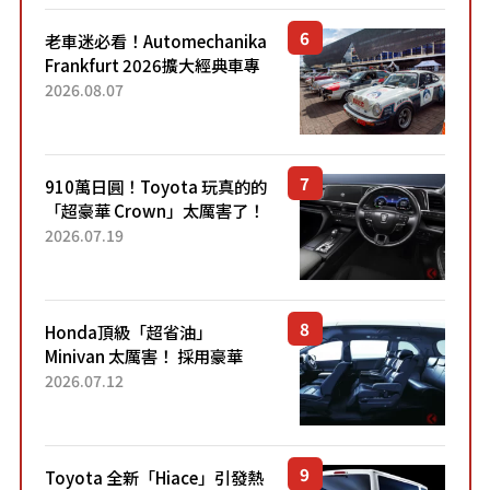
老車迷必看！Automechanika
Frankfurt 2026擴大經典車專
區 1954年珍稀古董車現場修復
2026.08.07
910萬日圓！Toyota 玩真的的
「超豪華 Crown」太厲害了！
採用由「匠人技藝」打造的
2026.07.19
「專屬車色」與運動化「底盤
設定」！還配備專屬豪華...
Honda頂級「超省油」
Minivan 太厲害！ 採用豪華
「真皮座椅」與專屬「黑色內
2026.07.12
裝」！ 每公升可跑約20公里，
兼具優異節能表現與舒適
「三...
Toyota 全新「Hiace」引發熱