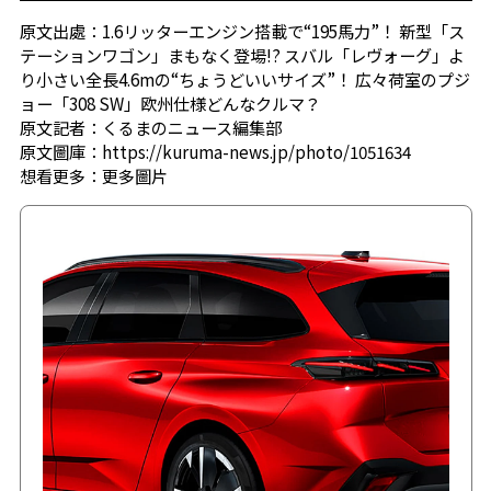
原文出處：1.6リッターエンジン搭載で“195馬力”！ 新型「ス
テーションワゴン」まもなく登場!? スバル「レヴォーグ」よ
り小さい全長4.6mの“ちょうどいいサイズ”！ 広々荷室のプジ
ョー「308 SW」欧州仕様どんなクルマ？
原文記者：くるまのニュース編集部
原文圖庫：https://kuruma-news.jp/photo/1051634
想看更多：
更多圖片