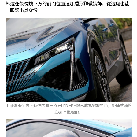
外還在後視鏡下方的前門位置追加盾形獅徽裝飾，從遠處也能
一眼認出其身份。
由頭燈兩側向下延伸的獅王獠牙LED日行燈已成為家族特色，矩陣式頭燈
為GT車型標配。