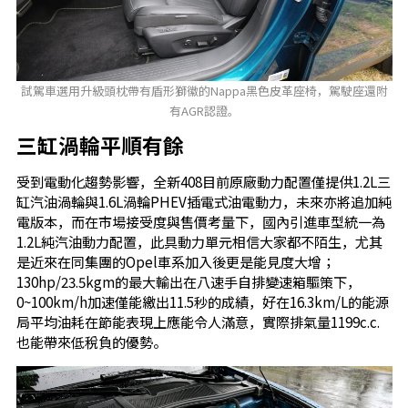
試駕車選用升級頭枕帶有盾形獅徽的Nappa黑色皮革座椅，駕駛座還附
有AGR認證。
三缸渦輪平順有餘
受到電動化趨勢影響，全新408目前原廠動力配置僅提供1.2L三
缸汽油渦輪與1.6L渦輪PHEV插電式油電動力，未來亦將追加純
電版本，而在市場接受度與售價考量下，國內引進車型統一為
1.2L純汽油動力配置，此具動力單元相信大家都不陌生，尤其
是近來在同集團的Opel車系加入後更是能見度大增；
130hp/23.5kgm的最大輸出在八速手自排變速箱驅策下，
0~100km/h加速僅能繳出11.5秒的成績，好在16.3km/L的能源
局平均油耗在節能表現上應能令人滿意，實際排氣量1199c.c.
也能帶來低稅負的優勢。