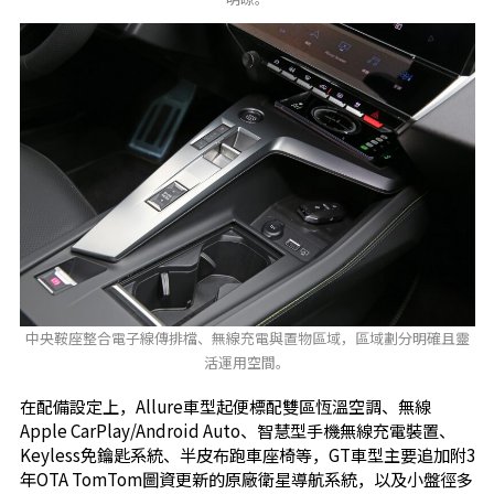
中央鞍座整合電子線傳排檔、無線充電與置物區域，區域劃分明確且靈
活運用空間。
在配備設定上，Allure車型起便標配雙區恆溫空調、無線
Apple CarPlay/Android Auto、智慧型手機無線充電裝置、
Keyless免鑰匙系統、半皮布跑車座椅等，GT車型主要追加附3
年OTA TomTom圖資更新的原廠衛星導航系統，以及小盤徑多