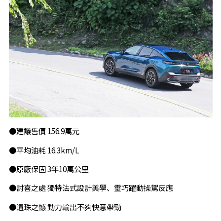
●建議售價 156.9萬元
●平均油耗 16.3km/L
●原廠保固 3年10萬公里
●討喜之處 獨特法式設計美學、靈巧躍動操駕反應
●遺珠之憾 動力輸出不夠快意帶勁