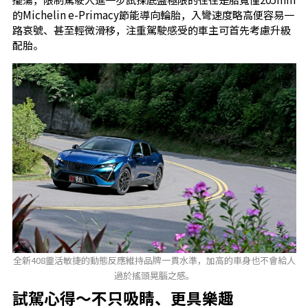
的Michelin e-Primacy節能導向輪胎，入彎速度略高便容易一
路哀號、甚至輕微滑移，注重駕駛感受的車主可首先考慮升級
配胎。
全新408靈活敏捷的動態反應維持品牌一貫水準，加高的車身也不會給人
過於搖頭晃腦之感。
試駕心得～不只吸睛、更具樂趣