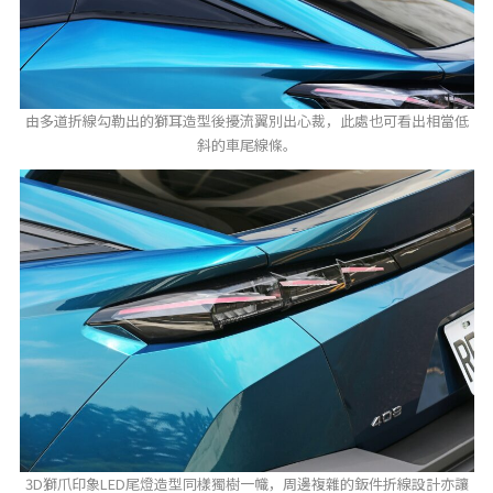
由多道折線勾勒出的獅耳造型後擾流翼別出心裁，此處也可看出相當低
斜的車尾線條。
3D獅爪印象LED尾燈造型同樣獨樹一幟，周邊複雜的鈑件折線設計亦讓