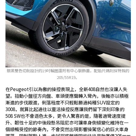
銀黑雙色切削設計的19吋輪圈還附有中心裝飾蓋，配胎尺碼則採特殊的
205/55R19。
在Peugeot引以為傲的操控表現上，全新408自然也沒讓人失
望。扭動小盤徑方向盤、車頭便應聲轉入彎內，後軸亦以積極
漸進的步伐跟進，俐落程度不只輕鬆勝過純種SUV設定的
3008，就算比起過往以靈活操控反應讓我們留下深刻印象的
508 SW也不會遜色太多，更令人驚喜的是，隨著過彎速度提
升、韌性十足的中後段懸吊阻尼亦可讓車身側傾變化維持在一
個順暢受控的節奏內，不會突然出現影響操駕信心的巨大車身
擺蕩，限制駕駛人進一步試探底盤極限的往往是胎寬僅205mm