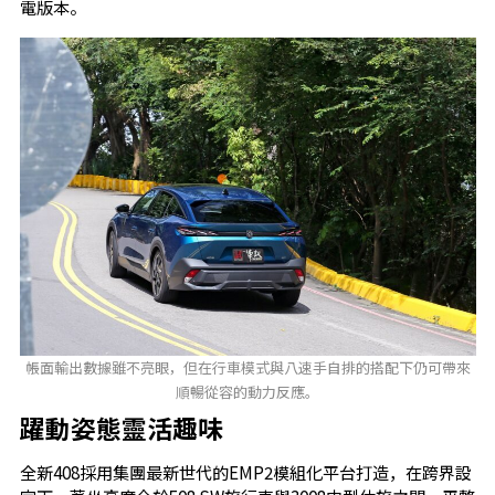
電版本。
帳面輸出數據雖不亮眼，但在行車模式與八速手自排的搭配下仍可帶來
順暢從容的動力反應。
躍動姿態靈活趣味
全新408採用集團最新世代的EMP2模組化平台打造，在跨界設