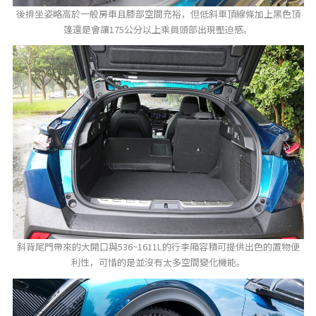
後排坐姿略高於一般房車且膝部空間充裕，但低斜車頂線條加上黑色頂
篷還是會讓175公分以上乘員頭部出現壓迫感。
斜背尾門帶來的大開口與536~1611L的行李廂容積可提供出色的置物便
利性，可惜的是並沒有太多空間變化機能。