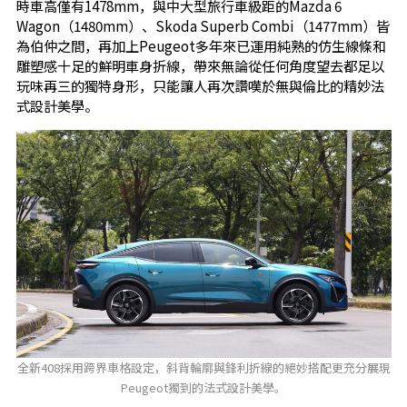
時車高僅有1478mm，與中大型旅行車級距的Mazda 6
Wagon（1480mm）、Skoda Superb Combi（1477mm）皆
為伯仲之間，再加上Peugeot多年來已運用純熟的仿生線條和
雕塑感十足的鮮明車身折線，帶來無論從任何角度望去都足以
玩味再三的獨特身形，只能讓人再次讚嘆於無與倫比的精妙法
式設計美學。
全新408採用跨界車格設定，斜背輪廓與鋒利折線的絕妙搭配更充分展現
Peugeot獨到的法式設計美學。