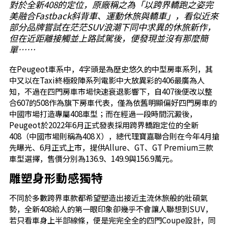
對於全新408的定位，原廠稱之為「以跨界轎跑之姿完
美融合Fastback斜背車、運動休旅與轎車」，看似近來
部分品牌嘗試在茫茫SUV浪潮下同中求異的休旅新作，
但在近距離接觸並上路試駕後，便發現並沒有那麼簡
單……
在Peugeot車系中，4字頭是為歷史悠久的中型房車系列，其
中又以在Taxi終極殺陣系列電影中大放異彩的406最廣為人
知，不過在四門房車市場快速衰退影響下，自407後便改以整
合607的508作為旗下房車代表，僅為依舊明顯偏好四門房車的
中國市場打造專屬408車型；而在經過一段時間沉澱後，
Peugeot於2022年6月正式發表採用跨界轎跑定位的全新
408（中國市場則稱為408 X），總代理寶嘉聯合則在今年4月搶
先曝光、6月正式上市，提供Allure、GT、GT Premium三款
車型選擇，售價分別為136.9、149.9與156.9萬元。
雕塑身形動感獨特
不同於多數跨界車款都希望塑造出接近主流休旅般的壯碩氣
勢，全新408給人的第一眼印象卻幾乎不會讓人聯想到SUV，
若只看車身上半部線條，便是完完全全的四門Coupe設計，同