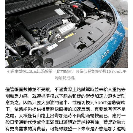
引進車型採1.2L三缸渦輪單一動力配置，具備低稅負優勢與16.3km/L平
均油耗成績。
儘管帳面數據並不亮眼，不過實際上路試駕時並未給人重拖等
明顯乏力感，就連標準模式下頗為和緩的起步加速力道也是刻
意為之，因為只要大腳油門過半、或是切換到Sport運動模式
下，依舊能夠提供相當輕快直接的加速反應，真要說有何不足
之處，大概僅有山路上出彎加速時不夠飽滿暢快而已，應付一
般日常通勤代步或全車滿載出遊絕對是綽綽有餘，若是對動力
有更高需求的消費者，可能得觀望一下未來是否會追加引進純