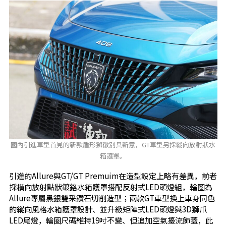
國內引進車型首見的新款盾形獅徽別具新意，GT車型另採縱向放射狀水
箱護罩。
引進的Allure與GT/GT Premuim在造型設定上略有差異，前者
採橫向放射點狀鍍鉻水箱護罩搭配反射式LED頭燈組，輪圈為
Allure專屬黑銀雙采鑽石切削造型；兩款GT車型換上車身同色
的縱向風格水箱護罩設計、並升級矩陣式LED頭燈與3D獅爪
LED尾燈，輪圈尺碼維持19吋不變、但追加空氣擾流飾蓋，此