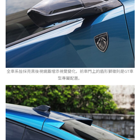
全車系皆採亮黑後視鏡蓋增添視覺變化，前車門上的盾形獅徽則是GT車
型專屬配置。