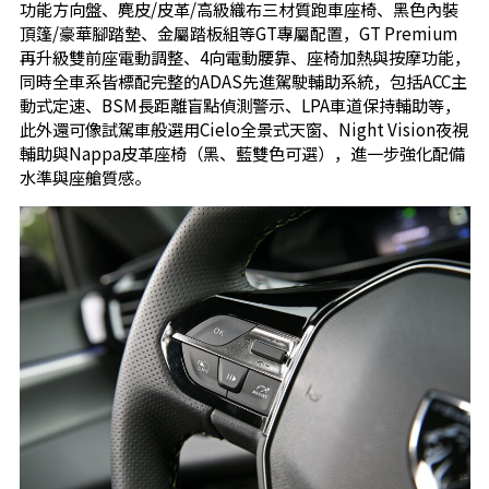
功能方向盤、麂皮/皮革/高級織布三材質跑車座椅、黑色內裝
頂篷/豪華腳踏墊、金屬踏板組等GT專屬配置，GT Premium
再升級雙前座電動調整、4向電動腰靠、座椅加熱與按摩功能，
同時全車系皆標配完整的ADAS先進駕駛輔助系統，包括ACC主
動式定速、BSM長距離盲點偵測警示、LPA車道保持輔助等，
此外還可像試駕車般選用Cielo全景式天窗、Night Vision夜視
輔助與Nappa皮革座椅（黑、藍雙色可選），進一步強化配備
水準與座艙質感。