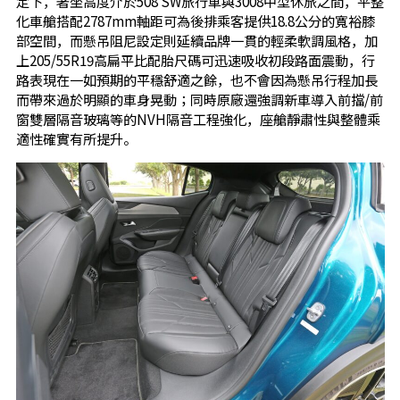
定下，著坐高度介於508 SW旅行車與3008中型休旅之間，平整
化車艙搭配2787mm軸距可為後排乘客提供18.8公分的寬裕膝
部空間，而懸吊阻尼設定則延續品牌一貫的輕柔軟調風格，加
上205/55R19高扁平比配胎尺碼可迅速吸收初段路面震動，行
路表現在一如預期的平穩舒適之餘，也不會因為懸吊行程加長
而帶來過於明顯的車身晃動；同時原廠還強調新車導入前擋/前
窗雙層隔音玻璃等的NVH隔音工程強化，座艙靜肅性與整體乘
適性確實有所提升。