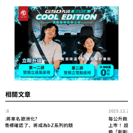
相關文章
2025.12.21
每公升跑26km！ Lexus「全新小型SUV」
競
上市！ 超亮眼豪華內裝超吸睛！ 全長4.5m
級「剛剛好的尺寸」×還有純白內裝可選的