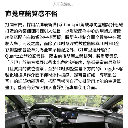
人印象深刻。
直覺座艙質感不俗
打開車門，採用品牌最新世代i-Cockpit駕駛導向座艙設計思維
打造的內裝鋪陳同樣引人注目，以駕駛座為中心的環抱式控檯
線條搭配向左微傾的中控面板，將所有控制介面全數集中在駕
駛人舉手可及之處，而除了10吋懸浮式數位儀錶與10吋HD全
彩觸控影音螢幕列為全車系標配之外，GT車型還升級3D
Quartz立體投影儀錶，藉由前後雙層立體排列、將重要資訊
「浮現」於前方視野以帶來出色的辨識度，堪稱是當前最為炫
目且實用的數位儀錶；至於10吋觸控螢幕下方的的i-Toggles客
製化觸控操作介面不僅增添科技感，還可自訂如「導航到公
司」的細部功能選項，搭配同樣可自行安排常用功能的主選單
畫面，能夠充分按照個人喜好打造專屬使用介面。