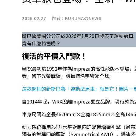
2026.02.27 作者：
KURUMAのNEWS
斯巴魯美國分公司於2026年1月20日發表了運動房車「
竟有什麼特色呢？
復活的平價入門款！
WRX最初於1992年作為Impreza的高性能版本登
發，留下光榮戰績，讓這個名字響遍全球。
這款超帥的新斯巴魯「運動型房車」就是它！圖片一覽
自2014年起，WRX脫離Impreza獨立品牌，現行款
車身尺碼為全長4670mm×全寬1825mm×全高146
動力系統採用2.4升水平對臥四缸渦輪增壓引擎（最高輸出
獨有的對稱四輪驅動（Symmetrical AWD），變