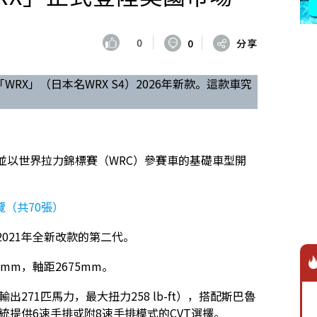
0
0
分享
WRX」（日本名WRX S4）2026年新款。這款車究
場，並以世界拉力錦標賽（WRC）參賽車的基礎車型開
（共70張）
為2021年全新改款的第二代。
5mm，軸距2675mm。
271匹馬力，最大扭力258 lb-ft），搭配斯巴魯
速系統提供6速手排或附8速手排模式的CVT選擇。