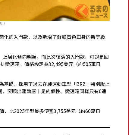
み！
裝備簡化的入門款，以及新增了鮮豔黃色車身的新等級
加，上層化傾向明顯。而此次復活的入門款，可說是回
變速箱。價格設定為32,495美元（約505萬日
「tS」為基礎，採用了過去在純運動車型「BRZ」特別版上
19吋鋁圈，突顯出運動感十足的個性。變速箱同樣只有6速
，比2025年型最多便宜3,755美元（約60萬日