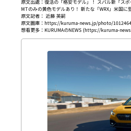
原文出處：
復活の「格安モデル」！ スバル新「スポ
MTのみの黄色モデルあり！ 新たな「WRX」米国に
原文記者：
近藤 英嗣
原文圖庫：
https://kuruma-news.jp/photo/101246
想看更多：
KURUMAのNEWS (https://kuruma-news