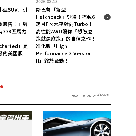
2026.03.13
2025.
型SUV」引
斯巴魯「新型
斯巴
Hatchback」登場！搭載6
行車
本販售！」網
速MT×水平對向Turbo！
搭載
338匹馬力
高性能AWD讓你「想怎麼
設計
跑就怎麼跑」的自信之作！
關注
harted」是
進化版「High
這款
發的美國版
Performance X Version
跑」
II」終於啟動！
「Pe
到底
￼
Recommended by