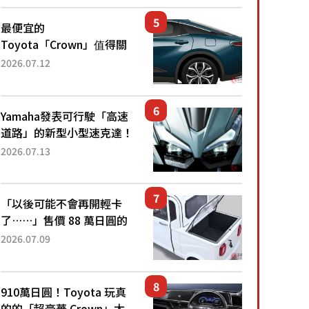
還推出467萬元日圓起的5
人座版...
最便宜的
Toyota「Crown」值得關
注！ 搭載4WD、每公升
2026.07.12
22.4公里低油耗表現超亮
眼！ 配備豐富、超越售價
水準，堪稱高CP值代表的
Yamaha發表可行駛「高速
「...
道路」的新型小型速克達！
搭載能享受超強勁「渦輪
2026.07.13
感」的動力系統！ 採用與
高階「Super Sport」車款
相同的...
「以後可能不會再開輕卡
了……」售價 88 萬日圓的
「超迷你輕型貨車」引發兩
2026.07.09
極評價！「150 日圓就能跑
100 公里！」「免驗車真的
太棒了！...
910萬日圓！Toyota 玩真
的的「超豪華 Crown」太