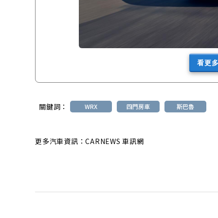
看更
關鍵詞：
WRX
四門房車
斯巴魯
更多汽車資訊：CARNEWS 車訊網