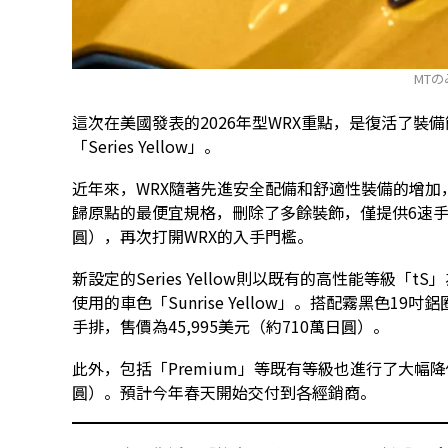
MTの
這次在美國發表的2026年型WRX重點，是復活了
「Series Yellow」。
近年來，WRX隨著先進安全配備和舒適性裝備的增
歸原點的最便宜規格，刪除了多餘裝飾，僅提供6速手排
圓），再次打開WRX的入手門檻。
新設定的Series Yellow則以既有的高性能等級
使用的車色「Sunrise Yellow」。搭配霧黑色
手排，售價為45,995美元（約710萬日圓）。
此外，包括「Premium」等既有等級也進行了大幅降價
圓）。預計今年春天開始交付到各經銷商。