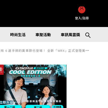
登入/註冊
訊
時尚生活
車聚活動
車訊風雲獎
 速手排的黃車款也登場！ 全新「WRX」正式登陸美國市場