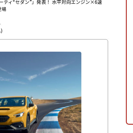
ーティ“セダン”」発表！ 水平対向エンジン×6速
登場
4
.)