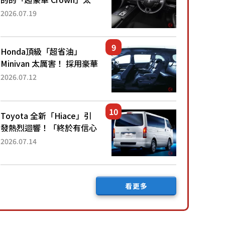
厲害了！採用由「匠人技
2026.07.19
藝」打造的「專屬車色」與
運動化「底盤設定」！還配
備專屬豪華...
Honda頂級「超省油」
Minivan 太厲害！ 採用豪華
「真皮座椅」與專屬「黑色
2026.07.12
內裝」！ 每公升可跑約20
公里，兼具優異節能表現與
舒適「三...
Toyota 全新「Hiace」引
發熱烈迴響！「終於有信心
下訂了！」「哪個等級交車
2026.07.14
最快？」討論不斷！但下訂
後竟然還要等「超過半年」
才能交車？...
看更多