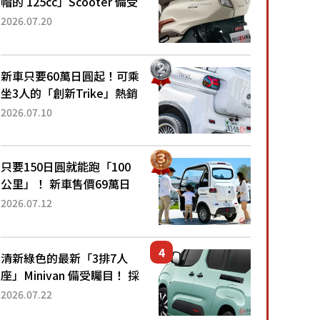
帽的 125cc」Scooter 備受
矚目！採用全新流線設計與
2026.07.20
各項升級，騎乘更加舒適！
已陸續開始出口的新款
「B...
新車只要60萬日圓起！可乘
坐3人的「創新Trike」熱銷
大賣成為人氣車款！「養車
2026.07.10
成本真的超便宜！」「150
日圓就能跑100公里」「小
朋友坐得...
只要150日圓就能跑「100
公里」！ 新車售價69萬日
圓的「3人座」Trike大受歡
2026.07.12
迎！ 順應時代需求，究竟
為何能迅速熱賣？
清新綠色的最新「3排7人
座」Minivan 備受矚目！ 採
用全長4.7公尺剛剛好的車
2026.07.22
身尺寸與「滑門」設計！