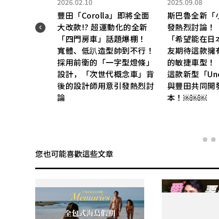
2026.02.10
2025.09.08
豐田「Corolla」即將全面
斯巴魯全新「小
力系
大改款!? 超運動化的全新
發熱烈討論！
球首
「四門房車」話題爆棚！
「希望能在日
寬體、低趴造型帥到不行！
友期待這款擁有
採用前衛的「一字型燈條」
的敏捷車型！
設計，「次世代概念車」背
這款新型「Unc
後的設計師用意引發熱烈討
與豐田共同開
論
本！￼￼￼
您也可能喜歡這些文章