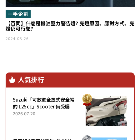
一手企劃
【百問】什麼是機油壓力警告燈? 亮燈原因、應對方式、亮
燈仍可行駛?
2024-03-26
人氣排行
Suzuki「可放進全罩式安全帽
的 125cc」Scooter 備受矚
目！採用全新流線設計與各項
2026.07.20
升級，騎乘更加舒適！已陸續
開始出口的新款「B...