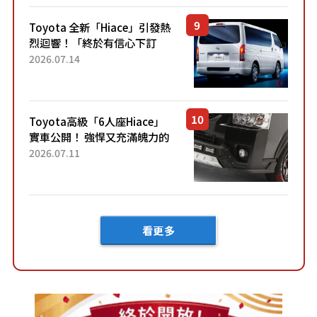
「三...
Toyota 全新「Hiace」引發熱
烈迴響！「終於有信心下訂
了！」「哪個等級交車最
2026.07.14
快？」討論不斷！但下訂後竟
然還要等「超過半年」才能交
車？...
Toyota高級「6人座Hiace」
實車公開！ 強悍又充滿魄力的
「全黑設計」搭配特別「豪華
2026.07.11
內裝」！ Premium打造的「限
定Bruno」由...
看更多