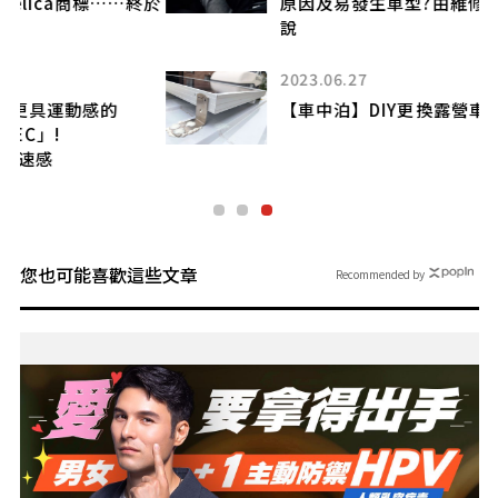
於
原因及易發生車型?由維修廠經營者進行解
說
2023.06.27
【車中泊】DIY更換露營車太陽能板!(下)
您也可能喜歡這些文章
Recommended by