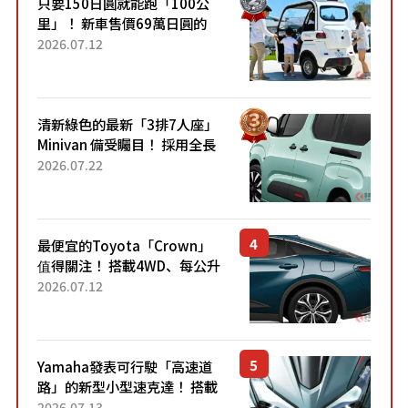
只要150日圓就能跑「100公
里」！ 新車售價69萬日圓的
「3人座」Trike大受歡迎！ 順
2026.07.12
應時代需求，究竟為何能迅速
熱賣？
清新綠色的最新「3排7人座」
Minivan 備受矚目！ 採用全長
4.7公尺剛剛好的車身尺寸與
2026.07.22
「滑門」設計！ 還推出467萬
元日圓起的5人座版...
最便宜的Toyota「Crown」
值得關注！ 搭載4WD、每公升
22.4公里低油耗表現超亮眼！
2026.07.12
配備豐富、超越售價水準，堪
稱高CP值代表的「...
Yamaha發表可行駛「高速道
路」的新型小型速克達！ 搭載
能享受超強勁「渦輪感」的動
2026.07.13