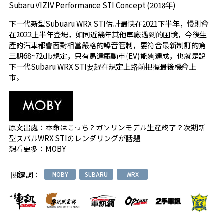
Subaru VIZIV Performance STI Concept (2018年)
下一代新型Subuaru WRX STI估計最快在2021下半年，慢則會
在2022上半年登場，如同近幾年其他車廠遇到的困境，今後生
產的汽車都會面對相當嚴格的噪音管制，要符合最新制訂的第
三期68~72db規定，只有馬達驅動車(EV)能夠達成，也就是說
下一代Subaru WRX STI要趕在規定上路前把握最後機會上
市。
原文出處：
本命はこっち？ガソリンモデル生産終了？次期新
型スバルWRX STIのレンダリングが話題
想看更多：
MOBY
關鍵詞：
MOBY
SUBARU
WRX