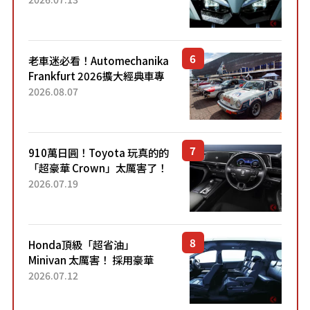
力系統！ 採用與高階「Super
Sport」車款相同的...
老車迷必看！Automechanika
Frankfurt 2026擴大經典車專
區 1954年珍稀古董車現場修復
2026.08.07
910萬日圓！Toyota 玩真的的
「超豪華 Crown」太厲害了！
採用由「匠人技藝」打造的
2026.07.19
「專屬車色」與運動化「底盤
設定」！還配備專屬豪華...
Honda頂級「超省油」
Minivan 太厲害！ 採用豪華
「真皮座椅」與專屬「黑色內
2026.07.12
裝」！ 每公升可跑約20公里，
兼具優異節能表現與舒適