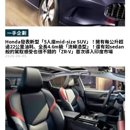
一手企劃
Honda發表新型「5人座mid-size SUV」！擁有每公升超
過22公里油耗、全長4.6m級「流線造型」！還有如sedan
般的駕馭感受也很不錯的「ZR-V」首次導入印度市場
2026-06-05