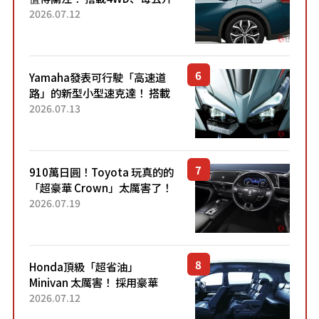
22.4公里低油耗表現超亮眼！
2026.07.12
配備豐富、超越售價水準，堪
稱高CP值代表的「...
Yamaha發表可行駛「高速道
路」的新型小型速克達！ 搭載
能享受超強勁「渦輪感」的動
2026.07.13
力系統！ 採用與高階「Super
Sport」車款相同的...
910萬日圓！Toyota 玩真的的
「超豪華 Crown」太厲害了！
採用由「匠人技藝」打造的
2026.07.19
「專屬車色」與運動化「底盤
設定」！還配備專屬豪華...
Honda頂級「超省油」
Minivan 太厲害！ 採用豪華
「真皮座椅」與專屬「黑色內
2026.07.12
裝」！ 每公升可跑約20公里，