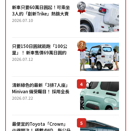
新車只要60萬日圓起！可乘坐
3人的「創新Trike」熱銷大賣
成為人氣車款！「養車成本真
2026.07.10
的超便宜！」「150日圓就能
跑100公里」「小朋友坐得...
只要150日圓就能跑「100公
里」！ 新車售價69萬日圓的
「3人座」Trike大受歡迎！ 順
2026.07.12
應時代需求，究竟為何能迅速
熱賣？
清新綠色的最新「3排7人座」
Minivan 備受矚目！ 採用全長
4.7公尺剛剛好的車身尺寸與
2026.07.22
「滑門」設計！ 還推出467萬
元日圓起的5人座版...
最便宜的Toyota「Crown」
值得關注！ 搭載4WD、每公升