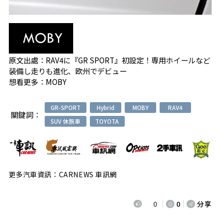
原文出處：
RAV4に『GR SPORT』初設定！専用ホイールなど
装備し走りも進化、欧州でデビュー
想看更多：
MOBY
GR-SPORT
Hybrid
MOBY
RAV4
關鍵詞：
SUV 休旅車
TOYOTA
更多汽車資訊：CARNEWS 車訊網
0
0
分享