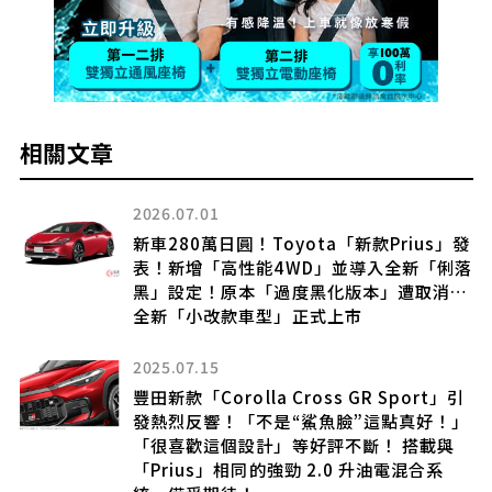
相關文章
2026.07.01
新車280萬日圓！Toyota「新款Prius」發
表！新增「高性能4WD」並導入全新「俐落
黑」設定！原本「過度黑化版本」遭取消…
全新「小改款車型」正式上市
車
2025.07.15
日
豐田新款「Corolla Cross GR Sport」引
發熱烈反響！「不是“鯊魚臉”這點真好！」
「很喜歡這個設計」等好評不斷！ 搭載與
「Prius」相同的強勁 2.0 升油電混合系