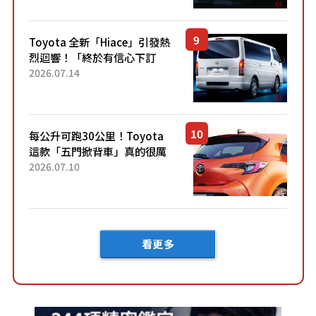
兼具優異節能表現與舒適
「三...
Toyota 全新「Hiace」引發熱
烈迴響！「終於有信心下訂
了！」「哪個等級交車最
2026.07.14
快？」討論不斷！但下訂後竟
然還要等「超過半年」才能交
車？...
每公升可跑30公里！Toyota
這款「五門掀背車」真的很厲
害！ 擁有全長4.3公尺的「剛剛
2026.07.10
好車身尺寸」，配備全面升
級！ 採Hybrid專屬設...
看更多