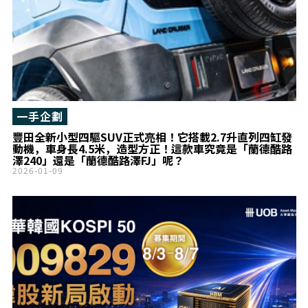
一手企劃
豐田全新小型四驅SUV正式亮相！它搭載2.7升直列四缸發
動機，車身長4.5米，造型方正！這款車究竟是「蘭德酷路
澤240」還是「蘭德酷路澤FJ」呢？
2026-01-09