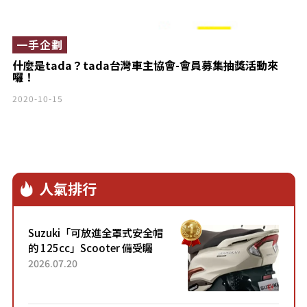
一手企劃
什麼是tada？tada台灣車主協會-會員募集抽獎活動來
囉！
2020-10-15
人氣排行
Suzuki「可放進全罩式安全帽
的 125cc」Scooter 備受矚
目！採用全新流線設計與各項
2026.07.20
升級，騎乘更加舒適！已陸續
開始出口的新款「B...