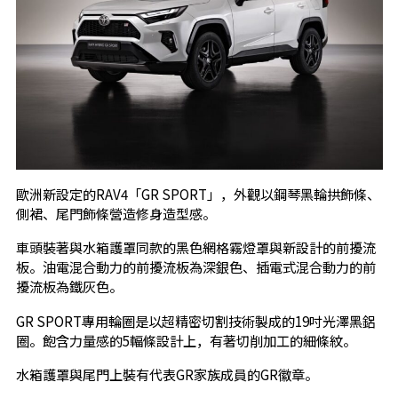
歐洲新設定的RAV4「GR SPORT」，外觀以鋼琴黑輪拱飾條、
側裙、尾門飾條營造修身造型感。
車頭裝著與水箱護罩同款的黑色網格霧燈罩與新設計的前擾流
板。油電混合動力的前擾流板為深銀色、插電式混合動力的前
擾流板為鐵灰色。
GR SPORT專用輪圈是以超精密切割技術製成的19吋光澤黑鋁
圈。飽含力量感的5輻條設計上，有著切削加工的細條紋。
水箱護罩與尾門上裝有代表GR家族成員的GR徽章。