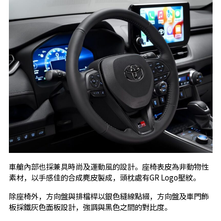
車艙內部也採兼具時尚及運動風的設計。座椅表皮為非動物性
素材，以手感佳的合成麂皮製成，頭枕處有GR Logo壓紋。
除座椅外，方向盤與排檔桿以銀色縫線點綴，方向盤及車門飾
板採鐵灰色面板設計，強調與黑色之間的對比度。