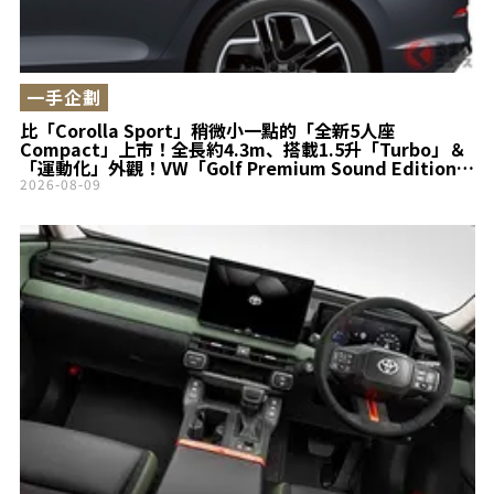
一手企劃
比「Corolla Sport」稍微小一點的「全新5人座
Compact」上市！全長約4.3m、搭載1.5升「Turbo」＆
「運動化」外觀！VW「Golf Premium Sound Edition」
登場
2026-08-09