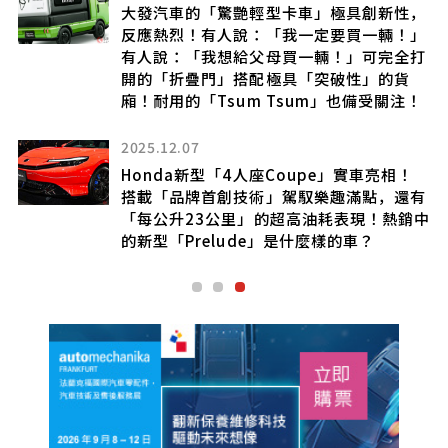
日
大發汽車的「驚艷輕型卡車」極具創新性，
種
反應熱烈！有人說：「我一定要買一輛！」
有人說：「我想給父母買一輛！」可完全打
對
開的「折疊門」搭配極具「突破性」的貨
廂！耐用的「Tsum Tsum」也備受關注！
2025.12.07
載
Honda新型「4人座Coupe」實車亮相！
動
搭載「品牌首創技術」駕馭樂趣滿點，還有
「每公升23公里」的超高油耗表現！熱銷中
的新型「Prelude」是什麼樣的車？