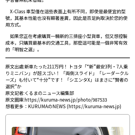
X-Class 車型僅在這些表面上有所不同，即使是最便宜的型
號，其基本性能也沒有顯著差異，因此是否足夠取決於您​​的使
用方式。
如果您正在考慮購買一輛新的三排座小型貨車，但又想控製
成本，只購買最基本的交通工具，那麼這可能是一個非常有效
的「明智之選」。
原文出處:新車たった211万円！ トヨタ「“新”最安3列・7人乗
りミニバン」が超スゴい！ 「両側スライド」「レーダークル
ーズ」も付いて“十分”です！ 「シエンタX」はまさに“賢者の
選択”か
原文記者:
くるまのニュース編集部
原文圖庫:https://kuruma-news.jp/photo/987533
想看更多：KURUMAのNEWS (https://kuruma-news.jp)