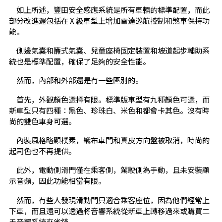
如上所述，豐田安全感應系統是所有車輛的標準配置，而此
部分改進還包括在 X 級車型上增加雷達巡航控制和煞車保持功
能。
側邊氣囊和簾式氣囊、兒童座椅固定裝置和坡道起步輔助系
統也是標準配置，確保了足夠的安全性能。
然而，內部和外部還是有一些區別的。
首先，外觀顏色選擇有限。標準版車型有九種顏色可選，而
新車型只有四種：黑色、珍珠白、米色和都會卡其色。沒有時
尚的雙色車身可選。
內裝風格略顯樸素，織布車門和真皮方向盤被取消，時尚的
起司色也不再提供。
此外，電動側滑門僅在乘客側，駕駛側為手動，且未安裝顯
示音頻，因此功能相當有限。
然而，有些人發現滑動門只適合乘客座位，因為他們經常上
下車，而且還可以透過將音響系統從新車上轉移過來或購買二
手音響系統來省錢。