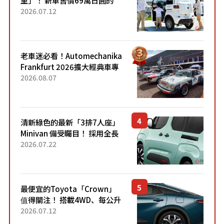
「3人座」Trike大受歡迎！ 順
2026.07.12
應時代需求，究竟為何能迅速
熱賣？
老車迷必看！Automechanika
Frankfurt 2026擴大經典車專
區 1954年珍稀古董車現場修復
2026.08.07
清新綠色的最新「3排7人座」
Minivan 備受矚目！ 採用全長
4.7公尺剛剛好的車身尺寸與
2026.07.22
「滑門」設計！ 還推出467萬
元日圓起的5人座版...
最便宜的Toyota「Crown」
值得關注！ 搭載4WD、每公升
22.4公里低油耗表現超亮眼！
2026.07.12
配備豐富、超越售價水準，堪