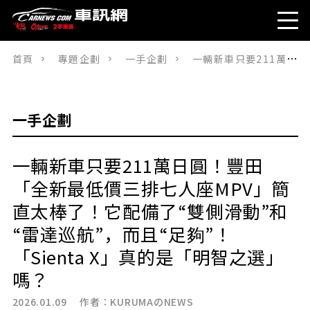
首頁
專題企劃
一手企劃
一輛新車只要211萬日圓！豐田「全新最低價三排七人座MPV」簡直太棒了！它配備了“雙側滑動”和“雷達巡航”，而且“足夠”！ 「Sienta X」真的是「明智之選」嗎？
一手企劃
一輛新車只要211萬日圓！豐田
「全新最低價三排七人座MPV」簡
直太棒了！它配備了“雙側滑動”和
“雷達巡航”，而且“足夠”！
「Sienta X」真的是「明智之選」
嗎？
2026.01.09 作者：
KURUMAのNEWS