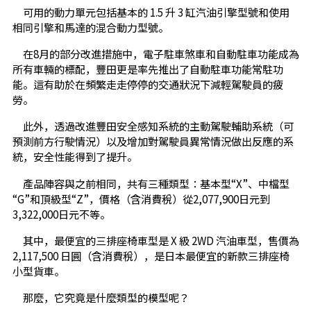
可用的動力單元包括基本的 1.5 升 3 缸汽油引擎型號和使用
相同引擎和馬達的混合動力型號。
在8月的部分改進措施中，電子駐車煞車和自動駐車功能成為
所有車輛的標配，豐田更是率先推出了自動駐車功能常駐功
能。這有助於在頻繁走走停停的交通狀況下減輕駕駛員的疲
勞。
此外，透過改進豐田安全感知系統的主動駕駛輔助系統（可
預測前方行駛情況）以及增加對駕駛員異常情況做出反應的系
統，安全性能得到了提升。
產品陣容與之前相同，共有三種類型：基本型“X”、中檔型
“G”和頂級型“Z”，價格（含消費稅）從2,077,900日元到
3,322,000日元不等。
其中，最便宜的三排座椅車型是 X 級 2WD 汽油車型，售價為
2,117,500 日圓（含消費稅），是日本最便宜的新款三排座椅
小型貨車。
那麼，它究竟是什麼類型的模型呢？