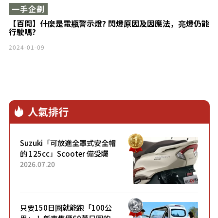
一手企劃
【百問】什麼是電瓶警示燈? 閃燈原因及因應法，亮燈仍能
行駛嗎?
2024-01-09
人氣排行
Suzuki「可放進全罩式安全帽
的 125cc」Scooter 備受矚
目！採用全新流線設計與各項
2026.07.20
升級，騎乘更加舒適！已陸續
開始出口的新款「B...
只要150日圓就能跑「100公
里」！ 新車售價69萬日圓的