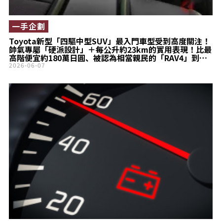
一手企劃
Toyota新型「四驅中型SUV」最入門車型受到高度關注！
帥氣專屬「硬派設計」＋每公升約23km的實用表現！比最
高階便宜約180萬日圓、被認為相當親民的「RAV4」到底
是什麼樣的車！
2026-06-07