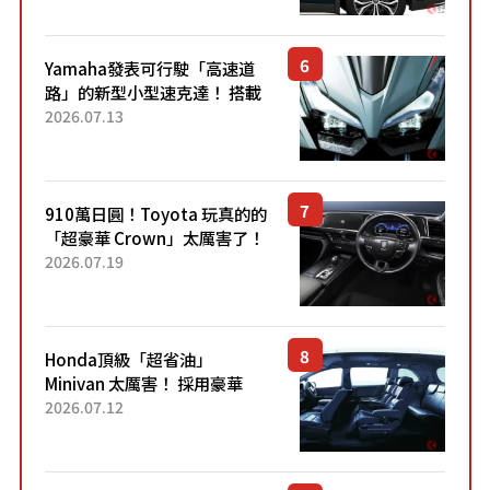
稱高CP值代表的「...
Yamaha發表可行駛「高速道
路」的新型小型速克達！ 搭載
能享受超強勁「渦輪感」的動
2026.07.13
力系統！ 採用與高階「Super
Sport」車款相同的...
910萬日圓！Toyota 玩真的的
「超豪華 Crown」太厲害了！
採用由「匠人技藝」打造的
2026.07.19
「專屬車色」與運動化「底盤
設定」！還配備專屬豪華...
Honda頂級「超省油」
Minivan 太厲害！ 採用豪華
「真皮座椅」與專屬「黑色內
2026.07.12
裝」！ 每公升可跑約20公里，
兼具優異節能表現與舒適
「三...