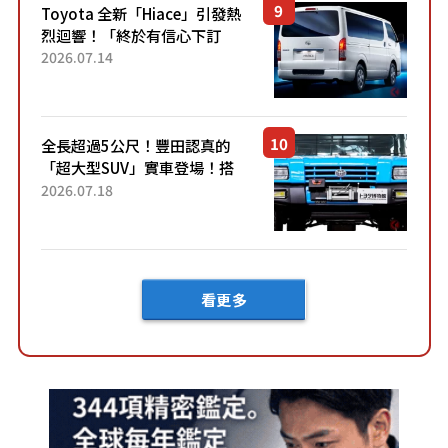
Toyota 全新「Hiace」引發熱
烈迴響！「終於有信心下訂
了！」「哪個等級交車最
2026.07.14
快？」討論不斷！但下訂後竟
然還要等「超過半年」才能交
車？...
全長超過5公尺！豐田認真的
「超大型SUV」實車登場！搭
載後輪也會轉向的「四輪轉
2026.07.18
向」系統！以宛如「軍用
車!?」般的硬派規格開發的
「Mega C...
看更多