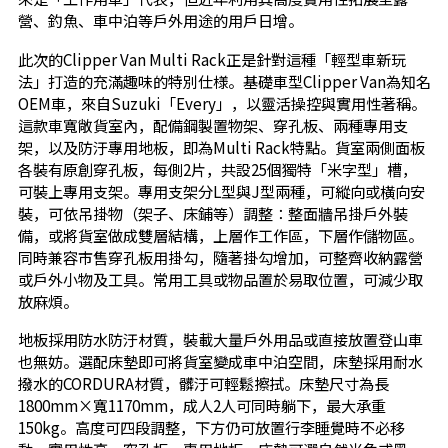
營、釣魚、車中泊等戶外用途的用戶日增。
此次的Clipper Van Multi Rack正是針對這種「輕型車新玩
法」打造的充滿趣味的特別仕様。基礎車型Clipper Van為知名
OEM車，來自Suzuki「Every」，以靈活操控與實用性著稱。
這款車寬敞貨室內，配備鋼製置物架、穿孔板、兩種專用支
架，以及防汙專用地板，即為Multi Rack特點。貨室兩側面板
各裝有原創穿孔板，每側2片，共設25個獨特「米字型」槽，
可裝上專用支架。專用支架分L型與J型兩種，可縱向或橫向安
裝，可依吊掛物（架子、床鋪等）調整：整面牆吊掛戶外裝
備，或將貨室做成雙層結構，上層作工作區，下層作儲物區。
同時兼容市售穿孔板用掛勾，隨著掛勾增加，可整齊收納露營
或戶外小物及工具。常用工具或物品置於易取位置，可減少取
放麻煩。
地板採用防水防汙材質，裝載大量戶外用品或直接放置登山車
也無妨。選配床墊即可將貨室變成車中泊空間，床墊採用耐水
撥水的CORDURA材質，髒汙可輕鬆擦拭。床墊尺寸為長
1800mm×寬1170mm，成人2人可同時躺下，最大承重
150kg。高度可四段調整，下方仍可放置行李睡覺時不必移