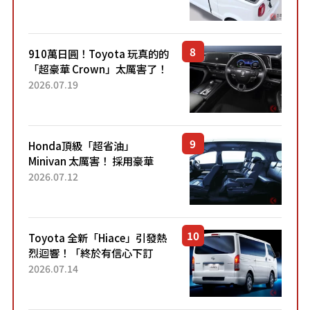
價！「150 日圓就能跑 100 公
里！」「免驗車真的太棒
了！...
910萬日圓！Toyota 玩真的的
「超豪華 Crown」太厲害了！
採用由「匠人技藝」打造的
2026.07.19
「專屬車色」與運動化「底盤
設定」！還配備專屬豪華...
Honda頂級「超省油」
Minivan 太厲害！ 採用豪華
「真皮座椅」與專屬「黑色內
2026.07.12
裝」！ 每公升可跑約20公里，
兼具優異節能表現與舒適
「三...
Toyota 全新「Hiace」引發熱
烈迴響！「終於有信心下訂
了！」「哪個等級交車最
2026.07.14
快？」討論不斷！但下訂後竟
然還要等「超過半年」才能交