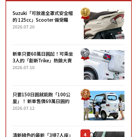
Suzuki「可放進全罩式安全帽
的 125cc」Scooter 備受矚
目！採用全新流線設計與各項
2026.07.20
升級，騎乘更加舒適！已陸續
開始出口的新款「B...
新車只要60萬日圓起！可乘坐
3人的「創新Trike」熱銷大賣
成為人氣車款！「養車成本真
2026.07.10
的超便宜！」「150日圓就能
跑100公里」「小朋友坐得...
只要150日圓就能跑「100公
里」！ 新車售價69萬日圓的
「3人座」Trike大受歡迎！ 順
2026.07.12
應時代需求，究竟為何能迅速
熱賣？
清新綠色的最新「3排7人座」