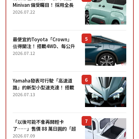
Minivan 備受矚目！ 採用全長
4.7公尺剛剛好的車身尺寸與
2026.07.22
「滑門」設計！ 還推出467萬
元日圓起的5人座版...
最便宜的Toyota「Crown」
值得關注！ 搭載4WD、每公升
22.4公里低油耗表現超亮眼！
2026.07.12
配備豐富、超越售價水準，堪
稱高CP值代表的「...
Yamaha發表可行駛「高速道
路」的新型小型速克達！ 搭載
能享受超強勁「渦輪感」的動
2026.07.13
力系統！ 採用與高階「Super
Sport」車款相同的...
「以後可能不會再開輕卡
了……」售價 88 萬日圓的「超
迷你輕型貨車」引發兩極評
2026.07.09