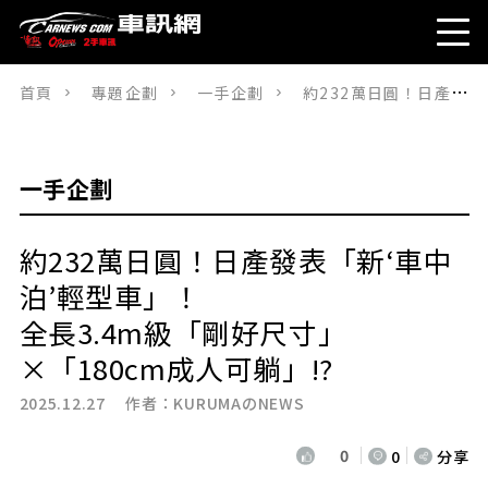
首頁
專題企劃
一手企劃
約232萬日圓！日產發表「新‘車中泊’輕型車」！ 全長3.4m級「剛好尺寸」×「180cm成人可躺」!?
一手企劃
約232萬日圓！日產發表「新‘車中
泊’輕型車」！
全長3.4m級「剛好尺寸」
×「180cm成人可躺」!?
2025.12.27 作者：
KURUMAのNEWS
0
0
分享