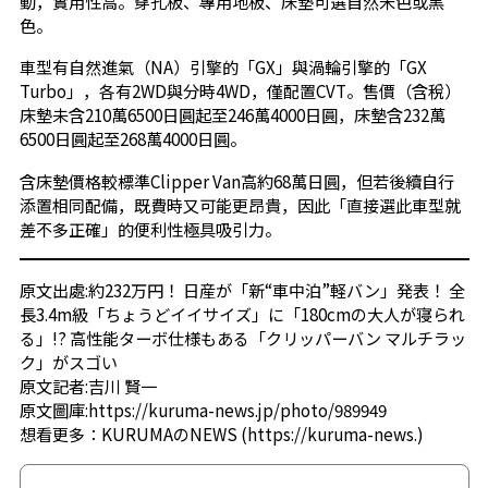
動，實用性高。穿孔板、專用地板、床墊可選自然米色或黑
色。
車型有自然進氣（NA）引擎的「GX」與渦輪引擎的「GX
Turbo」，各有2WD與分時4WD，僅配置CVT。售價（含稅）
床墊未含210萬6500日圓起至246萬4000日圓，床墊含232萬
6500日圓起至268萬4000日圓。
含床墊價格較標準Clipper Van高約68萬日圓，但若後續自行
添置相同配備，既費時又可能更昂貴，因此「直接選此車型就
差不多正確」的便利性極具吸引力。
原文出處:
約232万円！ 日産が「新“車中泊”軽バン」発表！ 全
長3.4m級「ちょうどイイサイズ」に「180cmの大人が寝られ
る」!? 高性能ターボ仕様もある「クリッパーバン マルチラッ
ク」がスゴい
原文記者:吉川 賢一
原文圖庫:
https://kuruma-news.jp/photo/989949
想看更多：
KURUMAのNEWS
(
https://kuruma-news.
)