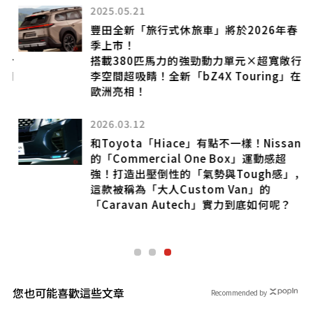
2025.05.21
豐田全新「旅行式休旅車」將於2026年春
m
季上市！
合
搭載380匹馬力的強勁動力單元×超寬敞行
關
李空間超吸睛！全新「bZ4X Touring」在
歐洲亮相！
2026.03.12
和Toyota「Hiace」有點不一樣！Nissan
的「Commercial One Box」運動感超
製
強！打造出壓倒性的「氣勢與Tough感」，
亮
這款被稱為「大人Custom Van」的
「Caravan Autech」實力到底如何呢？
您也可能喜歡這些文章
Recommended by