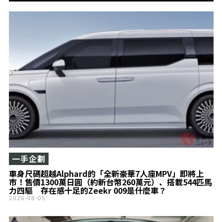
一手企劃
車身尺碼超越Alphard的「全新豪華7人座MPV」即將上
市！售價1300萬日圓（約新台幣260萬元）、搭載544匹馬
力四驅 存在感十足的Zeekr 009是什麼車？
2026-08-05