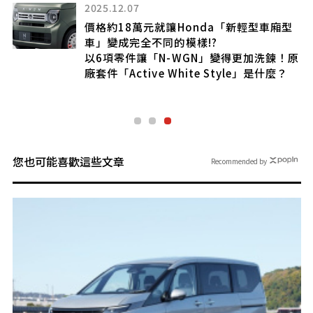
2025.12.07
價格約18萬元就讓Honda「新輕型車廂型
到
車」變成完全不同的模樣!?
高
以6項零件讓「N-WGN」變得更加洗鍊！原
廠套件「Active White Style」是什麼？
您也可能喜歡這些文章
Recommended by