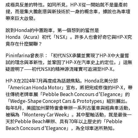
成極具反差的特性。如同所見，HP-X從一開始就不是量產前
提，而是集大膽創意與新技術於一身的概念車，據說也為車壇
帶來巨大啟發。
說到Honda的中置跑車，第一個想到的當然是
Honda（Acura）初代「NSX」。許多人也會好奇它與HP-X究
竟存在什麼關聯？
Pininfarina曾表示：「初代NSX承襲並實現了HP-X中大量嘗
試的理念與革新性，並鞏固了HP-X在汽車史上的定位。」這無
疑證明了——初代NSX的精神源流確實可追溯至HP-X。
HP-X在2024年7月再度成為話題焦點。Honda北美分部
「American Honda Motor」宣布，將把完成修復的HP-X，帶
往傳統老牌車展「Pebble Beach Concours d’Elegance」的
「Wedge-Shape Concept Cars & Prototypes」組別展出。
每年8月，美國加州蒙特雷會舉辦一系列古董車與經典車活動，
被稱為「Monterey Car Week」。其中壓軸活動，就是最後一
天於Pebble Beach舉辦、具有70年以上歷史的「Pebble
Beach Concours d’Elegance」，為全球車迷所熟知。