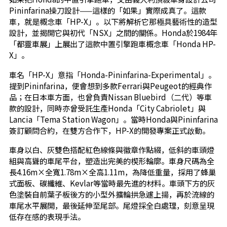
Pininfarina操刀設計——這樣的「如果」實際成真了。這款
車，就是概念車「HP-X」。以下將解析它那極具藝術性的造型
設計，並揭開它與初代「NSX」之間的關係。Honda於1984年
「都靈車展」上展出了這款中置引擎跑車概念車「Honda HP-
X」。
車名「HP-X」意指「Honda-Pininfarina-Experimental」。
提到Pininfarina，便會想到多款Ferrari與Peugeot的經典作
品；在日本車方面，也曾負責Nissan Bluebird（二代）等車
款的設計，同時亦曾受託生產Honda「City Cabriolet」與
Lancia「Tema Station Wagon」。當時Honda與Pininfarina
簽訂顧問合約，在雙方合作下，HP-X的開發專案正式啟動。
車身以白、灰雙色搭配紅色線條與徽章作點綴，低斜的車頭燈
組與高聳的車尾平台，塑造出完美的楔形輪廓。車身尺碼為全
長4.16m×全寬1.78m×全高1.11m，為降低重量，採用了蜂巢
式面板、碳纖維、Kevlar等當時最先進的材料。車頭下方的灰
色塗裝自前葉子板後方的小型外擴輪拱急遽上揚，再於流線的
車尾水平展開，最後延伸至尾部。尾燈採全白處理，刻意呈現
低存在感的表現手法。