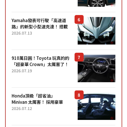
配備豐富、超越售價水準，堪
稱高CP值代表的「...
Yamaha發表可行駛「高速道
路」的新型小型速克達！ 搭載
能享受超強勁「渦輪感」的動
2026.07.13
力系統！ 採用與高階「Super
Sport」車款相同的...
910萬日圓！Toyota 玩真的的
「超豪華 Crown」太厲害了！
採用由「匠人技藝」打造的
2026.07.19
「專屬車色」與運動化「底盤
設定」！還配備專屬豪華...
Honda頂級「超省油」
Minivan 太厲害！ 採用豪華
「真皮座椅」與專屬「黑色內
2026.07.12
裝」！ 每公升可跑約20公里，
兼具優異節能表現與舒適
「三...