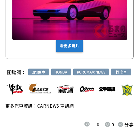
看更多圖片
關鍵詞：
2門跑車
HONDA
KURUMAのNEWS
概念車
更多汽車資訊：CARNEWS 車訊網
0
0
分享