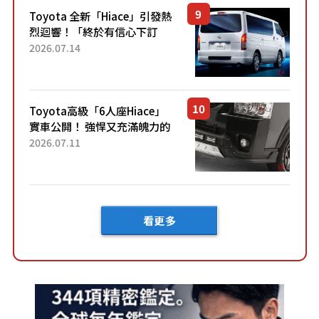
Toyota 全新「Hiace」引發熱
烈迴響！「終於有信心下訂
了！」「哪個等級交車最
2026.07.14
快？」討論不斷！但下訂後竟
然還要等「超過半年」才能交
車？...
Toyota高級「6人座Hiace」
實車公開！ 強悍又充滿魄力的
「全黑設計」搭配特別「豪華
2026.07.11
內裝」！ Premium打造的「限
定Bruno」由...
看更多