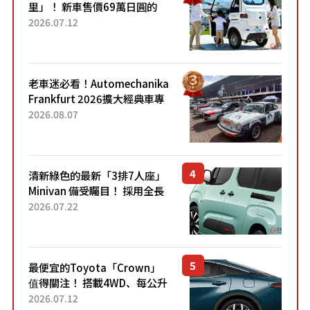
里」！ 新車售價69萬日圓的
「3人座」Trike大受歡迎！ 順
2026.07.12
應時代需求，究竟為何能迅速
熱賣？
老車迷必看！Automechanika
Frankfurt 2026擴大經典車專
區 1954年珍稀古董車現場修復
2026.08.07
清新綠色的最新「3排7人座」
Minivan 備受矚目！ 採用全長
4.7公尺剛剛好的車身尺寸與
2026.07.22
「滑門」設計！ 還推出467萬
元日圓起的5人座版...
最便宜的Toyota「Crown」
值得關注！ 搭載4WD、每公升
22.4公里低油耗表現超亮眼！
2026.07.12