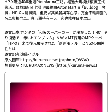
HP-X睽違40年重返Pininfarina工坊，經過大規模修復後正式
復活。雖然該組別的獎項最終由Aston Martin「Bulldog」奪
得，HP-X未能得獎，但仍以其美麗與存在感，完全不輸周圍的
名車與概念車。真心期待有一天，它也能在日本展出。
原文出處:
ホンダの「和製スーパーカー」が凄かった！ 40年ぶ
り復活で「赤いHエンブレム」＆V6×MT採用のMRクーペ
「HP-X」 米で復元展示された「斬新モデル」とNSXの関係
性とは
原文記者:遠藤イヅル
原文圖庫:
https://kuruma-news.jp/photo/985349
想看更多：
KURUMAのNEWS
(
https://kuruma-news.
)