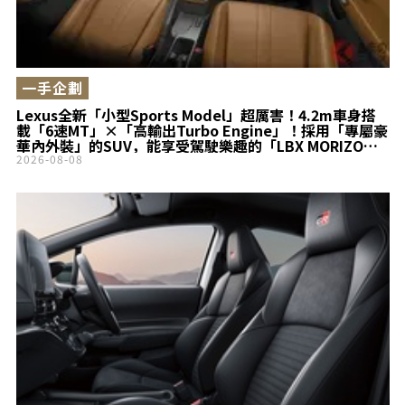
一手企劃
Lexus全新「小型Sports Model」超厲害！4.2m車身搭
載「6速MT」×「高輸出Turbo Engine」！採用「專屬豪
華內外裝」的SUV，能享受駕駛樂趣的「LBX MORIZO
RR」持續進化備受矚目！
2026-08-08