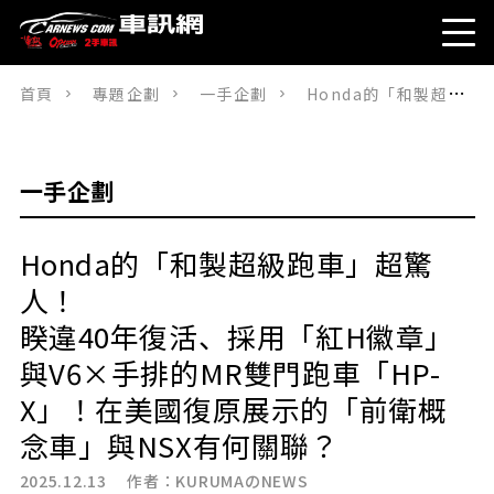
首頁
專題企劃
一手企劃
Honda的「和製超級跑車」超驚人！睽違40年復活、採用「紅H徽章」與V6×手排的MR雙門跑車「HP-X」！在美國復原展示的「前衛概念車」與NSX有何關聯？
一手企劃
Honda的「和製超級跑車」超驚
人！
睽違40年復活、採用「紅H徽章」
與V6×手排的MR雙門跑車「HP-
X」！在美國復原展示的「前衛概
念車」與NSX有何關聯？
2025.12.13 作者：
KURUMAのNEWS