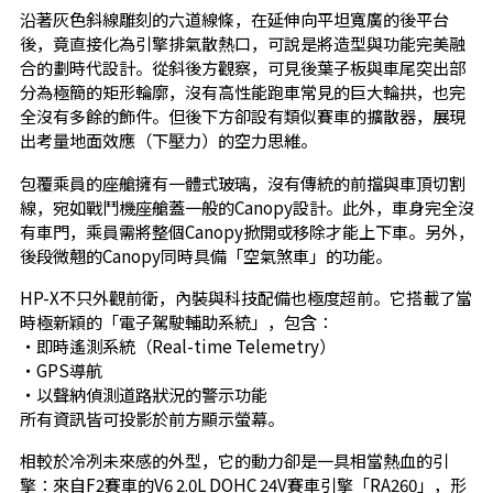
沿著灰色斜線雕刻的六道線條，在延伸向平坦寬廣的後平台
後，竟直接化為引擎排氣散熱口，可說是將造型與功能完美融
合的劃時代設計。從斜後方觀察，可見後葉子板與車尾突出部
分為極簡的矩形輪廓，沒有高性能跑車常見的巨大輪拱，也完
全沒有多餘的飾件。但後下方卻設有類似賽車的擴散器，展現
出考量地面效應（下壓力）的空力思維。
包覆乘員的座艙擁有一體式玻璃，沒有傳統的前擋與車頂切割
線，宛如戰鬥機座艙蓋一般的Canopy設計。此外，車身完全沒
有車門，乘員需將整個Canopy掀開或移除才能上下車。另外，
後段微翹的Canopy同時具備「空氣煞車」的功能。
HP-X不只外觀前衛，內裝與科技配備也極度超前。它搭載了當
時極新穎的「電子駕駛輔助系統」，包含：
・即時遙測系統（Real-time Telemetry）
・GPS導航
・以聲納偵測道路狀況的警示功能
所有資訊皆可投影於前方顯示螢幕。
相較於冷冽未來感的外型，它的動力卻是一具相當熱血的引
擎：來自F2賽車的V6 2.0L DOHC 24V賽車引擎「RA260」，形