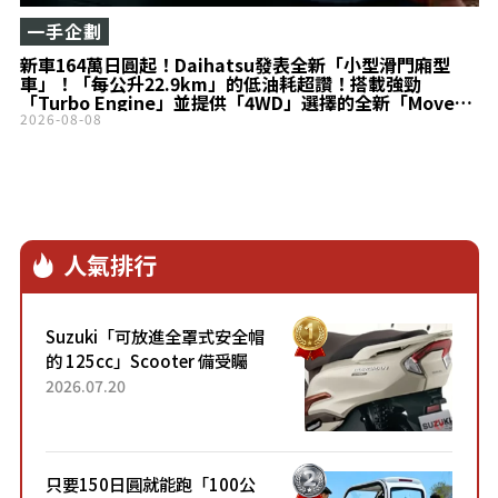
一手企劃
新車164萬日圓起！Daihatsu發表全新「小型滑門廂型
車」！「每公升22.9km」的低油耗超讚！搭載強勁
「Turbo Engine」並提供「4WD」選擇的全新「Move
Canbus」登場！
2026-08-08
人氣排行
Suzuki「可放進全罩式安全帽
的 125cc」Scooter 備受矚
目！採用全新流線設計與各項
2026.07.20
升級，騎乘更加舒適！已陸續
開始出口的新款「B...
只要150日圓就能跑「100公