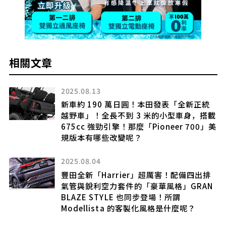
相關文章
2025.08.13
」因
新車約 190 萬日圓！本田發表「全新正統
越野車」！全長不到 3 米的小型車身，搭載
實
675cc 強勁引擎！那麼「Pioneer 700」美
規版本有哪些改變呢？
2025.08.04
與
豐田全新「Harrier」超厲害！配備四出排
櫃
氣管與銳利空力套件的「豪華風格」GRAN
後
BLAZE STYLE 也同步登場！所謂
犯
Modellista 的客製化風格是什麼呢？