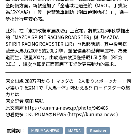
全配備方面，新款追加了「全速域定速巡航（MRCC，手排版
為部分速域）」與「智慧煞車輔助（倒車偵測功能）」，進一
步提升行車安心感。
此外，在「東京改裝車展2025」上宣布，將於2025年秋季推出
的「MAZDA SPIRIT RACING ROADSTER」與「MAZDA
SPIRIT RACING ROADSTER 12R」也掀起話題。其中後者搭
載最大馬力200PS的2.0L引擎，並配備全桶型賽車座椅，為賽
道而生，限量200台。由於過去軟頂僅搭載1.5L引擎（RF為
2.0L），這次也算是正面回應了市場對更高動力的需求。
原文出處:
289万円から！ マツダの「2人乗りスポーツカー」何
が凄い？ 6速MTで「人馬一体」味わえる!? ロードスターの魅
力とは
原文記者:塚田 勝弘
原文圖庫:
https://kuruma-news.jp/photo/949406
想看更多：
KURUMAのNEWS
(
https://kuruma-news.
)
關鍵詞：
KURUMAのNEWS
MAZDA
Roadster