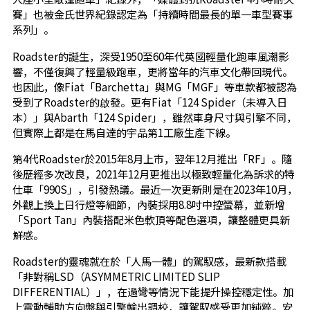
賽」也被金氏世界紀錄認定為「持續時間最長的單一車型賽事
系列」。
Roadster的誕生，深受1950至60年代英國輕量化跑車風潮影
響，不僅復興了輕量級跑車，更將當年的汽車文化帶回現代。
也因此，像Fiat「Barchetta」與MG「MGF」等車款都被認為
受到了Roadster的啟發。更有Fiat「124 Spider（未導入日
本）」與Abarth「124 Spider」，雖然車身尺寸與引擎不同，
但實際上都是在馬自達的宇品第1工廠生產下線。
第4代Roadster於2015年8月上市，翌年12月推出「RF」。隨
後歷經多次改良，2021年12月更推出以極致輕量化為訴求的特
仕車「990S」，引發熱議。最近一次更新則是在2023年10月，
外觀上換上日行燈等細節，內裝採用8.8吋中控螢幕，並新增
「Sport Tan」內裝搭配米色軟頂等配色選項，讓整體更具新
鮮感。
Roadster的靈魂就在於「人馬一體」的駕馭感，最新款搭載
「非對稱LSD（ASYMMETRIC LIMITED SLIP
DIFFERENTIAL）」，在過彎等情況下能提升操控穩定性。加
上電動輔助方向盤與引擎輸出調校，讓駕馭感受更加純粹。安