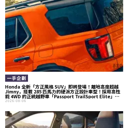
一手企劃
Honda 全新「方正風格 SUV」即將登場！離地高度超越
Jimny，搭載 285 匹馬力的硬派方正設計車型！採用高性
能 4WD 的正統越野車「Passport TrailSport Elite」究
竟是什麼樣的車？
2026-08-06