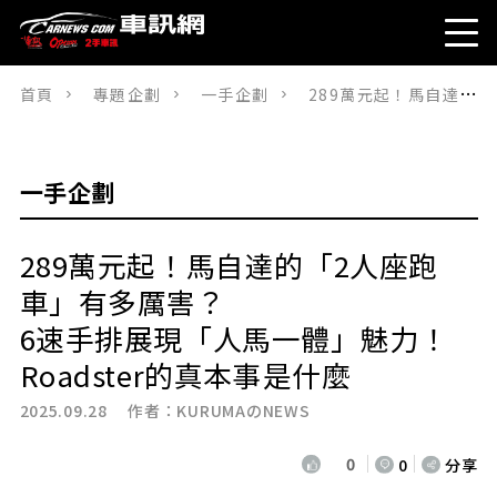
首頁
專題企劃
一手企劃
289萬元起！馬自達的「2人座跑車」有多厲害？6速手排展現「人馬一體」魅力！Roadster的真本事是什麼
一手企劃
289萬元起！馬自達的「2人座跑
車」有多厲害？
6速手排展現「人馬一體」魅力！
Roadster的真本事是什麼
2025.09.28 作者：
KURUMAのNEWS
0
0
分享