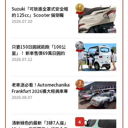
Suzuki「可放進全罩式安全帽
的 125cc」Scooter 備受矚
目！採用全新流線設計與各項
2026.07.20
升級，騎乘更加舒適！已陸續
開始出口的新款「B...
只要150日圓就能跑「100公
里」！ 新車售價69萬日圓的
「3人座」Trike大受歡迎！ 順
2026.07.12
應時代需求，究竟為何能迅速
熱賣？
老車迷必看！Automechanika
Frankfurt 2026擴大經典車專
區 1954年珍稀古董車現場修復
2026.08.07
清新綠色的最新「3排7人座」