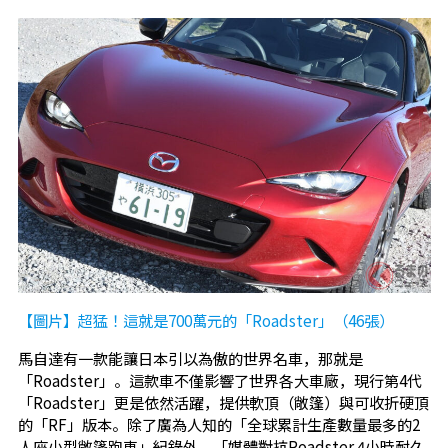
【圖片】超猛！這就是700萬元的「Roadster」（46張）
馬自達有一款能讓日本引以為傲的世界名車，那就是
「Roadster」。這款車不僅影響了世界各大車廠，現行第4代
「Roadster」更是依然活躍，提供軟頂（敞篷）與可收折硬頂
的「RF」版本。除了廣為人知的「全球累計生產數量最多的2
人座小型敞篷跑車」紀錄外，「媒體對抗Roadster 4小時耐久