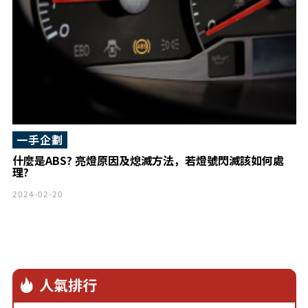
一手企劃
什麼是ABS? 亮燈原因及熄滅方法，若燈號閃滅該如何處
理?
2024-02-20
人氣排行