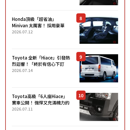
設定」！還配備專屬豪華...
Honda頂級「超省油」
Minivan 太厲害！ 採用豪華
「真皮座椅」與專屬「黑色內
2026.07.12
裝」！ 每公升可跑約20公里，
兼具優異節能表現與舒適
「三...
Toyota 全新「Hiace」引發熱
烈迴響！「終於有信心下訂
了！」「哪個等級交車最
2026.07.14
快？」討論不斷！但下訂後竟
然還要等「超過半年」才能交
車？...
Toyota高級「6人座Hiace」
實車公開！ 強悍又充滿魄力的
「全黑設計」搭配特別「豪華
2026.07.11
內裝」！ Premium打造的「限
定Bruno」由...