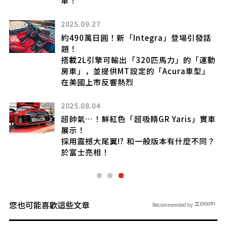
2025.09.27
約490萬日圓！新「Integra」登場引發話
-
題！
搭載2L引擎可輸出「320匹馬力」的「運動
出
房車」，並提供MT設定的「Acura車型」
在美國上市反響熱烈
2025.08.04
！
！
超帥氣…！鮮紅色「超吸睛GR Yaris」實車
」
展示！
採用震撼大尾翼!? 和一般版本有什麼不同？
於富士亮相！
您也可能喜歡這些文章
Recommended by