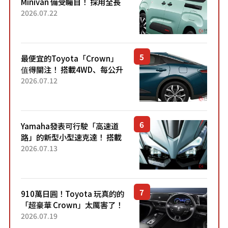
Minivan 備受矚目！ 採用全長
4.7公尺剛剛好的車身尺寸與
2026.07.22
「滑門」設計！ 還推出467萬
元日圓起的5人座版...
最便宜的Toyota「Crown」
值得關注！ 搭載4WD、每公升
22.4公里低油耗表現超亮眼！
2026.07.12
配備豐富、超越售價水準，堪
稱高CP值代表的「...
Yamaha發表可行駛「高速道
路」的新型小型速克達！ 搭載
能享受超強勁「渦輪感」的動
2026.07.13
力系統！ 採用與高階「Super
Sport」車款相同的...
910萬日圓！Toyota 玩真的的
「超豪華 Crown」太厲害了！
採用由「匠人技藝」打造的
2026.07.19
「專屬車色」與運動化「底盤