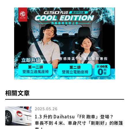
相關文章
2025.05.26
產
1.3 升的 Daihatsu「FR 跑車」登場？
R
車長不到 4 米、車身尺寸「剛剛好」的敞篷
車！