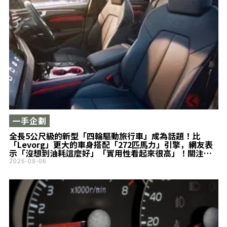
一手企劃
全長5公尺級的新型「四輪驅動旅行車」成為話題！比
「Levorg」更大的車身搭配「272匹馬力」引擎，網友表
示「沒想到油耗這麼好」「實用性看起來很高」！關注
Audi「A6 Avant」
2026-08-06