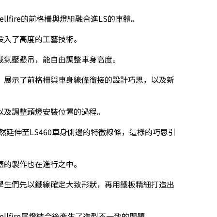
llfire的前格柵與燈組融合進LS的車體。
投入了高度的工藝技術。
載氣壓懸吊，能自由調整車身高度。
進展，展示了前格柵與車身線條銜接的設計巧思，以及新
以及調整頭燈安裝位置的過程。
，自然延伸至LS460車身側邊的特徵線條，這樣的巧思引
蓋的製作也在進行之中。
學生們先以鐵線確定大致形狀，再用鐵板精細打造出
llfire尾燈結合後產生了造型不一致的問題。