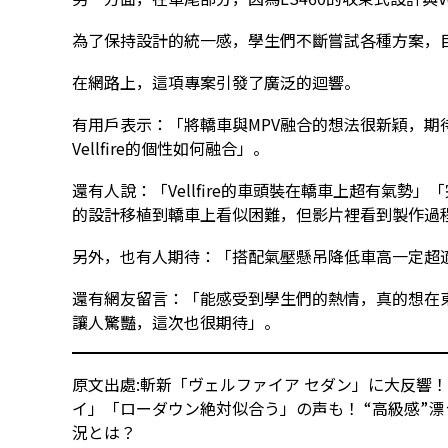
為了保持設計的統一感，學生們不斷嘗試各種方案，
在網路上，這項專案引發了廣泛的迴響。
有用戶表示：「將轎車與MPV融合的想法很新穎，期
Vellfire的個性如何融合」。
還有人說：「Vellfire的車頭裝在轎車上超有氣勢」「
的設計移植到轎車上看似困難，但影片裡看到製作過
另外，也有人期待：「搭配氣壓懸吊降低車高一定超
還有網友留言：「能感受到學生們的熱情，真的想在東
讓人驚豔，這次也很期待」。
原文出處:
斬新「ヴェルファイア セダン」に大反響
イ」「ローダウン絶対似合う」の声も！ “高級感”漂
況とは？