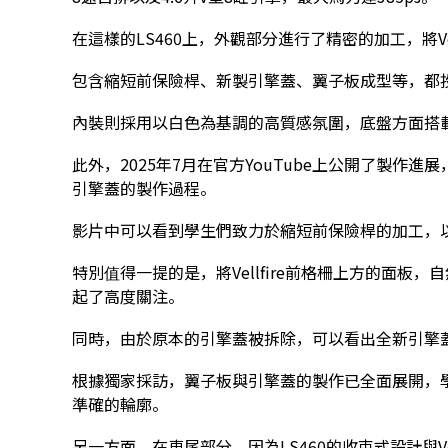
在這樣的LS460上，外觀部分進行了精密的加工，將Ve
包含縮短前保險桿、新製引擎蓋、翼子板成型等，都
內裝則採用以白色為基調的高質感氛圍，底盤方面搭
此外，2025年7月在官方YouTube上公開了製作
引擎蓋的製作過程。
影片中可以看到學生們致力於縮短前保險桿的加工，
特別值得一提的是，將Vellfire前格柵上方的面板
起了高度關注。
同時，由於原本的引擎蓋被拆除，可以看出全新引擎
根據獨家採訪，翼子板與引擎蓋的製作已全面展開，
準確的輪廓。
另一方面，在車尾部分，因為LS460的收束式設計與Ve