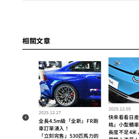
相關文章
2025.12.05
2025.12.27
快來看看日產全
車」
全長4.5m級「全新」FR跑
格」小型轎車
車訂單湧入！
長度不足4米
豪華
「立刻完售」530匹馬力的