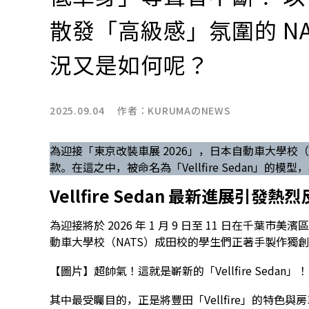
散發「高級感」氛圍的 N
況又是如何呢？
2025.09.04 作者：
KURUMAのNEWS
為迎接「東京改裝車展 2026」，日本自動車大學校
款。在這之中，被命名為「Vellfire Sedan」
Vellfire Sedan 最新進展引發熱
為迎接將於 2026 年 1 月 9 日至 11 日在千葉
動車大學校（NATS）成田校的學生們正著手製作獨
【圖片】超帥氣！這就是嶄新的「Vellfire Sedan」
其中最受矚目的，正是將豐田「Vellfire」的特色與房車的