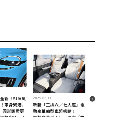
2025.05.11
新「SUV風
2025.
！車身緊湊，
斬新「三排六／七人座」電
，圓形頭燈更
動豪華廂型車超吸睛！
實質 