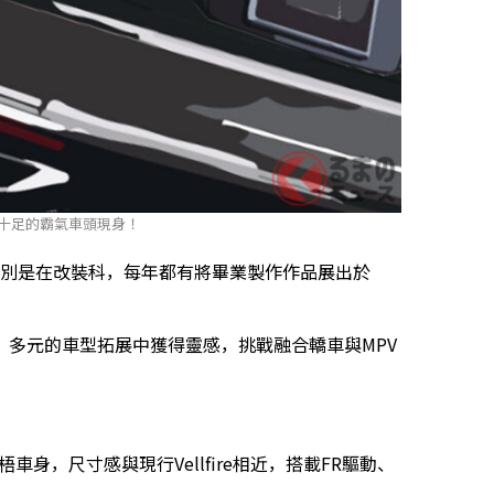
n」震撼十足的霸氣車頭現身！
特別是在改裝科，每年都有將畢業製作作品展出於
多元的車型拓展中獲得靈感，挑戰融合轎車與MPV
的魁梧車身，尺寸感與現行Vellfire相近，搭載FR驅動、