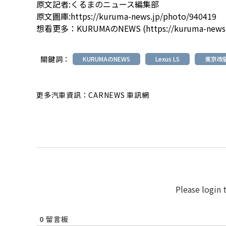
原文記者:
くるまのニュース編集部
原文圖庫:
https://kuruma-news.jp/photo/940419
想看更多：
KURUMAのNEWS (https://kuruma-news.
關鍵詞：
KURUMAのNEWS
Lexus LS
東京改裝
更多汽車資訊：CARNEWS 車訊網
Please login
0
留言板