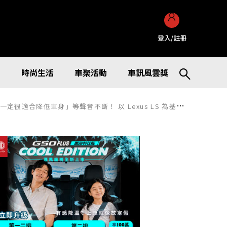
登入/註冊
訊
時尚生活
車聚活動
車訊風雲獎
xus LS 為基礎打造、散發「高級感」氛圍的 NATS「大型房車」最新狀況又是如何呢？