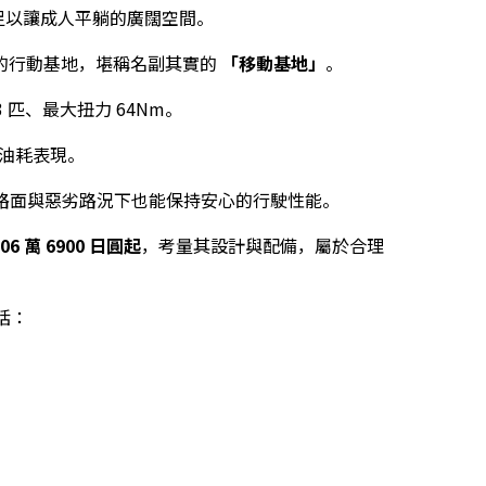
足以讓成人平躺的廣闊空間。
的行動基地，堪稱名副其實的
「移動基地」
。
3 匹、最大扭力 64Nm。
異油耗表現。
路面與惡劣路況下也能保持安心的行駛性能。
206 萬 6900 日圓起
，考量其設計與配備，屬於合理
包括：