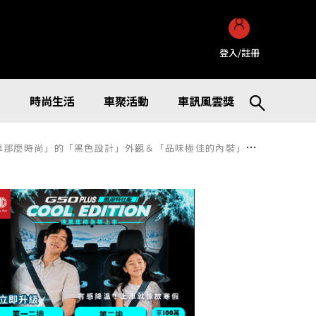
登入/註冊
訊
時尚生活
車聚活動
車訊風雲獎
佳的內裝」極具魅力！配備4WD規格的「圓燈復古臉」款式「N-VAN」備受矚目！