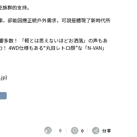
泛族群的支持。
車，卻能因應正統戶外需求，可說是體現了新時代所
反響多数！ 「軽とは思えないほどお洒落」の声もあ
 4WD仕様もある“丸目レトロ顔”な「N-VAN」
jp)
0
0
分享