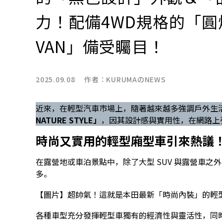
力！配備4WD規格的「圓
VAN」備受矚目！
2025.09.08 作者：
KURUMAのNEWS
近來，在輕型汽車市場上，隨著越來越多強調戶外生
NATURE STYLE」
，因其設計感與實用性，在網路上
時尚又實用的輕型廂型車引來熱議
在露營地或車泊景點中，除了大型 SUV 與露營車
多。
【圖片】超帥氣！這就是本田最新「時尚內裝」的輕型
各種車型充分發揮輕型車獨有的經濟性與靈活性，同