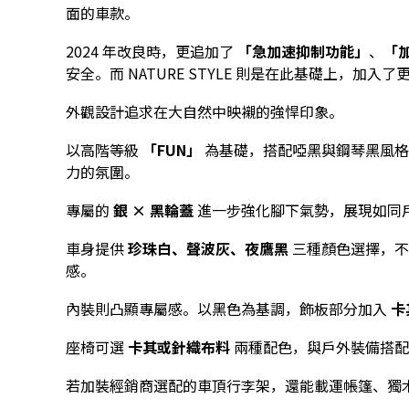
面的車款。
2024 年改良時，更追加了
「急加速抑制功能」
、
「
安全。而 NATURE STYLE 則是在此基礎上，加
外觀設計追求在大自然中映襯的強悍印象。
以高階等級
「FUN」
為基礎，搭配啞黑與鋼琴黑風格
力的氛圍。
專屬的
銀 × 黑輪蓋
進一步強化腳下氣勢，展現如同
車身提供
珍珠白、聲波灰、夜鷹黑
三種顏色選擇，不
感。
內裝則凸顯專屬感。以黑色為基調，飾板部分加入
卡
座椅可選
卡其或針織布料
兩種配色，與戶外裝備搭配
若加裝經銷商選配的車頂行李架，還能載運帳篷、獨