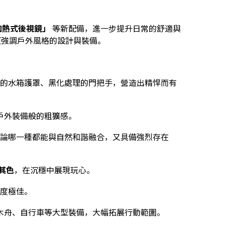
加熱式後視鏡」
等新配備，進一步提升日常的舒適與
入了更強調戶外風格的設計與裝備。
的水箱護罩、黑化處理的門把手，營造出精悍而有
戶外裝備般的粗獷感。
論哪一種都能與自然和諧融合，又具備強烈存在
其色
，在沉穩中展現玩心。
度極佳。
木舟、自行車等大型裝備，大幅拓展行動範圍。