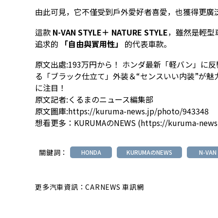
由此可見，它不僅受到戶外愛好者喜愛，也獲得更廣
這款
N-VAN STYLE＋ NATURE STYLE
，雖然是輕型
追求的
「自由與實用性」
的代表車款。
原文出處:
193万円から！ ホンダ最新「軽バン」に
る「ブラック仕立て」外装＆“センスいい内装”が魅力！
に注目！
原文記者:
くるまのニュース編集部
原文圖庫:
https://kuruma-news.jp/photo/943348
想看更多：
KURUMAのNEWS (https://kuruma-news.
關鍵詞：
HONDA
KURUMAのNEWS
N-VAN
更多汽車資訊：CARNEWS 車訊網