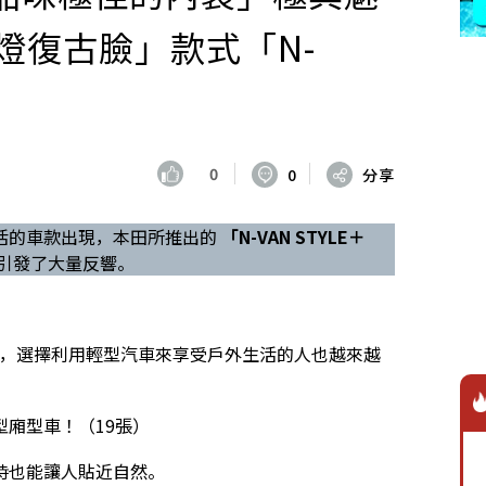
燈復古臉」款式「N-
0
0
分享
活的車款出現，本田所推出的
「N-VAN STYLE＋
引發了大量反響。
！
之外，選擇利用輕型汽車來享受戶外生活的人也越來越
廂型車！（19張）
時也能讓人貼近自然。