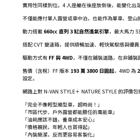
實用性同樣到位。4 人座艙在後座放倒後，能變化出
不僅能應付單人露營或車中泊，也能作為單車、登山
動力搭載
660cc 直列 3 缸自然進氣引擎
，最大馬力 5
搭配 CVT 變速箱，提供順暢加速、輕快駕馭感與優
驅動方式有
FF 與 4WD
，不僅在鋪裝道路，在非鋪裝
售價（含稅）FF 版本
193 萬 3800 日圓起
，4WD 為
設定。
網路上對 N-VAN STYLE＋ NATURE STYLE 的評價
「完全不像輕型廂型車，超時尚！」
「市區代步、戶外露營都能勝任的萬能車」
「油耗應該不錯，養車成本安心」
「價格親民，年輕人也買得起」
「內裝簡潔，反而更容易客製化」