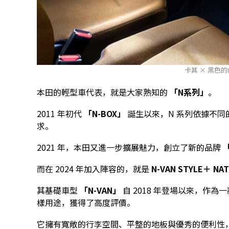
卡其 × 黑色
本田的輕型車代表，就是大家熟知的
「N系列」
。
2011 年初代
「N-BOX」
誕生以來，N 系列依據不
求。
2021 年，本田又進一步擴展魅力，創立了新的品牌
而在 2024 年加入陣容的，就是
N-VAN STYLE＋ NAT
其基礎車型
「N-VAN」
自 2018 年登場以來，作
樣用途，獲得了高度評價。
它擁有寬敞的行李空間、平整的地板與優秀的便利性