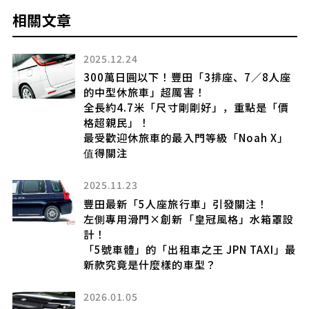
相關文章
2025.12.24
最
300萬日圓以下！豐田「3排座、7／8人座
質
的中型休旅車」超厲害！
Z
全長約4.7米「尺寸剛剛好」，重點是「價
格超親民」！
最受歡迎休旅車的最入門等級「Noah X」
值得關注
2025.11.23
的
豐田最新「5人座旅行車」引發關注！
左側專用滑門×創新「皇冠風格」水箱罩設
登
計！
「5號車體」的「出租車之王 JPN TAXI」最
新款究竟是什麼樣的車型？
2026.01.05
備