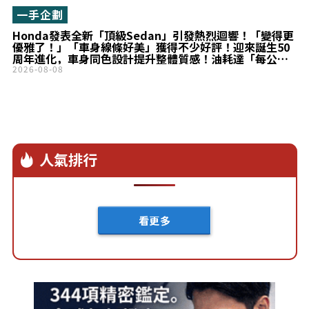
一手企劃
Honda發表全新「頂級Sedan」引發熱烈迴響！「變得更
優雅了！」「車身線條好美」獲得不少好評！迎來誕生50
周年進化，車身同色設計提升整體質感！油耗達「每公升
23.8km」的「Accord」備受矚目！
2026-08-08
人氣排行
看更多