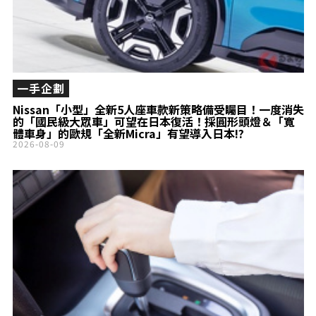
一手企劃
Nissan「小型」全新5人座車款新策略備受矚目！一度消失
的「國民級大眾車」可望在日本復活！採圓形頭燈＆「寬
體車身」的歐規「全新Micra」有望導入日本!?
2026-08-09