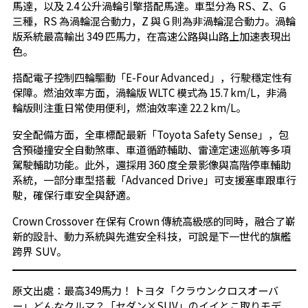
馬達，以及 2.4 公升渦輪引擎搭配馬達。車型分為 RS、Z、G
三種，RS 為渦輪混合動力，Z 與 G 則為非渦輪混合動力。渦輪
版系統最高輸出 349 匹馬力，在高速公路與山路上加速表現出
色。
搭配電子控制四輪驅動「E-Four Advanced」，行駛穩定性有
保障。燃油效率方面，渦輪版 WLTC 模式為 15.7 km/L，非渦
輪版則注重日常使用便利，燃油效率達 22.2 km/L。
安全配備方面，全車標配最新「Toyota Safety Sense」，包
含預碰撞安全自動煞車、車道循跡輔助、雷達定速巡航等多項
駕駛輔助功能。此外，還採用 360 度全景影像與高階停車輔助
系統，一部分車型搭載「Advanced Drive」可支援塞車跟車行
駛，確保行車安全與舒適。
Crown Crossover 在保有 Crown 傳統高級感的同時，融合了嶄
新的設計、動力系統與先進安全科技，可說是下一世代的旗艦
跨界 SUV。
原文出處：
最高349馬力！ トヨタ「クラウンクロスオーバ
ー」どんなクルマ？「セダン×SUV」のイイとこ取りモデ