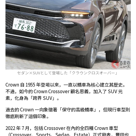
セダン×SUVとして登場した「クラウンクロスオーバー」
Crown 自 1955 年登場以來，一直以轎車為核心建立其歷史。
不過，如今的 Crown Crossover 顧名思義，加入了 SUV 元
素，化身為「跨界 SUV」。
過去的 Crown 一向象徵著「保守的高級轎車」，但現行車型則
徹底刷新了這個印象。
2022 年 7 月，包括 Crossover 在內的全四種 Crown 車型
（Crossover、Sports、Sedan、Estate）正式發表，豐田也