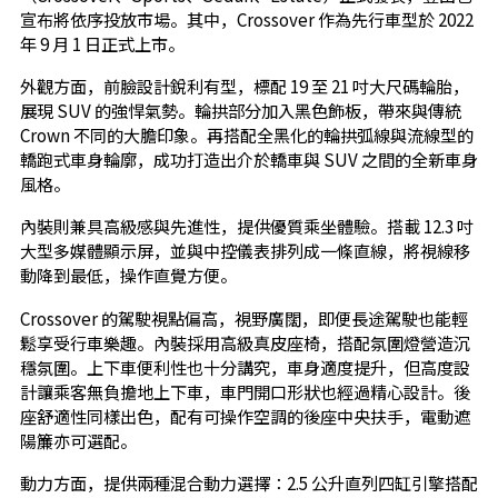
宣布將依序投放市場。其中，Crossover 作為先行車型於 2022
年 9 月 1 日正式上市。
外觀方面，前臉設計銳利有型，標配 19 至 21 吋大尺碼輪胎，
展現 SUV 的強悍氣勢。輪拱部分加入黑色飾板，帶來與傳統
Crown 不同的大膽印象。再搭配全黑化的輪拱弧線與流線型的
轎跑式車身輪廓，成功打造出介於轎車與 SUV 之間的全新車身
風格。
內裝則兼具高級感與先進性，提供優質乘坐體驗。搭載 12.3 吋
大型多媒體顯示屏，並與中控儀表排列成一條直線，將視線移
動降到最低，操作直覺方便。
Crossover 的駕駛視點偏高，視野廣闊，即便長途駕駛也能輕
鬆享受行車樂趣。內裝採用高級真皮座椅，搭配氛圍燈營造沉
穩氛圍。上下車便利性也十分講究，車身適度提升，但高度設
計讓乘客無負擔地上下車，車門開口形狀也經過精心設計。後
座舒適性同樣出色，配有可操作空調的後座中央扶手，電動遮
陽簾亦可選配。
動力方面，提供兩種混合動力選擇：2.5 公升直列四缸引擎搭配