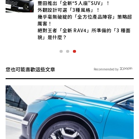
」
豐田推出「全新“5人座”SUV」！
」
外觀設計可選「3種風格」！
中
幾乎毫無破綻的「全方位產品陣容」策略超
厲害！
絕對王者「全新 RAV4」所準備的「3 種面
貌」是什麼？
您也可能喜歡這些文章
Recommended by