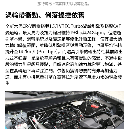
旅行箱或4個高爾夫球袋等物品。
渦輪帶衝勁、俐落操控依舊
全新六代CR-V同樣搭載1.5升VTEC Turbo渦輪引擎及搭配CVT
變速箱，最大馬力及扭力輸出維持193hp與24.8kgm，但透過
引擎本體、渦輪系統以及變速箱等優化升級工程，使其擴大動
力輸出峰值範圍，並降低引擎噪音與震動現象，也讓平均油耗
提升至14.7km/L(Prestige)。而這具引擎的輸出特性其前段出
力並不狂野，是屬於平順柔和且未有帶衝勁的感受，不過中後
段的續力則是頗具爆點，且轉速愈高加速力就愈豐沛飽滿，甚
至在高轉速下再深踩油門，依舊仍獲得想要的充沛再加速力
道，而未有小排氣量引擎在高轉拉升尾速下氣虛力竭的現象發
生。