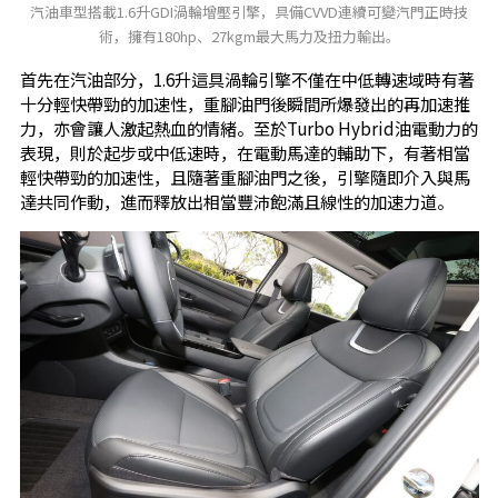
汽油車型搭載1.6升GDI渦輪增壓引擎，具備CVVD連續可變汽門正時技
術，擁有180hp、27kgm最大馬力及扭力輸出。
首先在汽油部分，1.6升這具渦輪引擎不僅在中低轉速域時有著
十分輕快帶勁的加速性，重腳油門後瞬間所爆發出的再加速推
力，亦會讓人激起熱血的情緒。至於Turbo Hybrid油電動力的
表現，則於起步或中低速時，在電動馬達的輔助下，有著相當
輕快帶勁的加速性，且隨著重腳油門之後，引擎隨即介入與馬
達共同作動，進而釋放出相當豐沛飽滿且線性的加速力道。