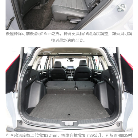
後座椅除可前後滑移19cm之外，椅背更具備16段角度調整，讓乘員可調
整到最舒適的坐姿。
行李廂深度較上代增加32mm，標準容積增加了89公升，可放置4個25吋