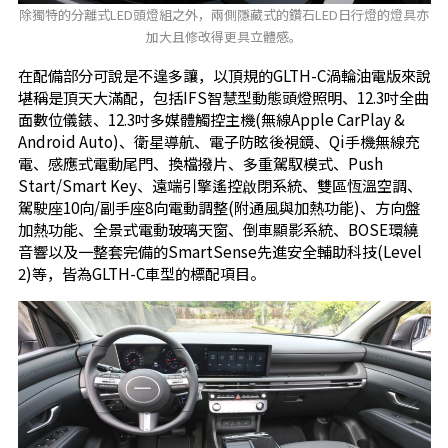
除獨特的分離式LED頭燈組之外，兩側隱藏式的鑽石LED日行燈的燈具亦
加大且修改得更具立體感。
在配備部分可說是不遑多讓，以頂規的GLTH-C渦輪油電版來說
堪稱是頂天大滿配，包括IFS智慧型動態頭燈照明、12.3吋全曲
面數位儀錶、12.3吋多媒體觸控主機(無線Apple CarPlay &
Android Auto)、衛星導航、電子防眩後視鏡、Qi手機無線充
電、感應式電動尾門、換檔撥片、多重駕馭模式、Push
Start/Smart Key、遠端引擎遙控啟閉系統、雙區恆溫空調、
駕駛座10向/副手座8向電動調整(附通風與加熱功能)、方向盤
加熱功能、全景式電動玻璃天窗、倒車顯影系統、BOSE環繞
音響以及一整套完備的SmartSense先進安全輔助科技(Level
2)等，皆為GLTH-C車型的標配項目。