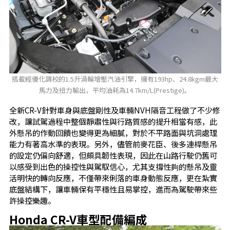
搭載經優化調校的1.5升渦輪增壓汽油引擎，擁有193hp、24.8kgm最大
馬力及扭力輸出，平均油耗為14.7km/L(Prestige)。
全新CR-V針對車身與底盤剛性及車輛NVH隔音工程做了不少修
改，讓試駕過程中整個靜肅性與行路質感的提升相當有感，此
外懸吊的作動回饋也變得更為細膩，對於不平路面與坑洞處理
能力有著高水準的表現。另外，儘管前麥花臣、後多連桿懸吊
的設定仍偏向舒適，但頗具韌性表現，因此在山路行駛仍舊可
以感受到出色的操控性與駕馭信心，尤其支撐性夠的懸吊及靈
活明快的轉向反應，不僅帶來俐落的車身動態反應，更在紮實
底盤結構下，讓車輛保有平穩性且易掌控，進而為駕駛帶來些
許操控樂趣。
Honda CR-V車型配備編成