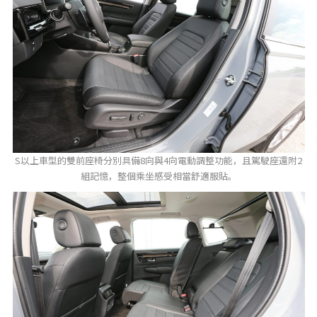
S以上車型的雙前座椅分別具備8向與4向電動調整功能，且駕駛座還附2
組記憶，整個乘坐感受相當舒適服貼。