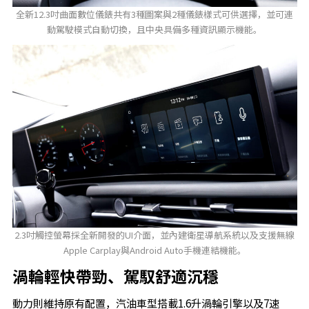
全新12.3吋曲面數位儀錶共有3種圖案與2種儀錶樣式可供選擇，並可連
動駕駛模式自動切換，且中央具備多種資訊顯示機能。
2.3吋觸控螢幕採全新開發的UI介面，並內建衛星導航系統以及支援無線
Apple Carplay與Android Auto手機連結機能。
渦輪輕快帶勁、駕馭舒適沉穩
動力則維持原有配置，汽油車型搭載1.6升渦輪引擎以及7速