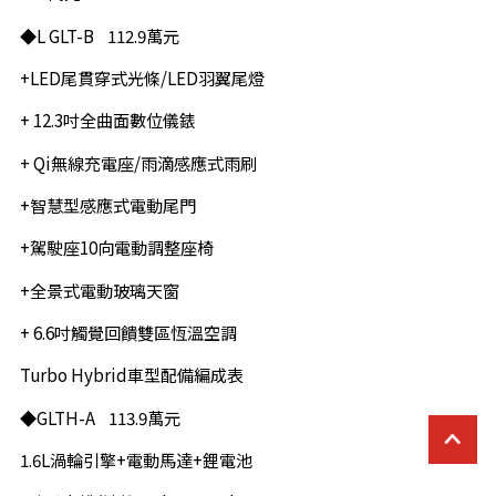
◆L GLT-B 112.9萬元
+LED尾貫穿式光條/LED羽翼尾燈
+ 12.3吋全曲面數位儀錶
+ Qi無線充電座/雨滴感應式雨刷
+智慧型感應式電動尾門
+駕駛座10向電動調整座椅
+全景式電動玻璃天窗
+ 6.6吋觸覺回饋雙區恆溫空調
Turbo Hybrid車型配備編成表
◆GLTH-A 113.9萬元
1.6L渦輪引擎+電動馬達+鋰電池