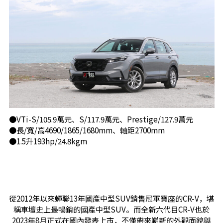
●VTi-S/105.9萬元、S/117.9萬元、Prestige/127.9萬元
●長/寬/高4690/1865/1680mm、軸距2700mm
●1.5升193hp/24.8kgm
從2012年以來蟬聯13年國產中型SUV銷售冠軍寶座的CR-V，堪
稱車壇史上最暢銷的國產中型SUV。而全新六代目CR-V也於
2023年8月正式在國內發表上市，不僅帶來嶄新的外觀面貌與