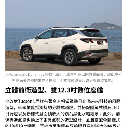
以Parametric Dynamics參數化設計元素所打造出的外觀面貌，讓此車外
型充滿著強烈的未來科技感，尤其夜晚燈亮起時更顯璀璨驚豔。
立體前衛造型、雙12.3吋數位座艙
小改款Tucson L同樣有著令人相當驚艷且充滿未來科技的風騷
造型，車頭依舊採獨特的分離式頭燈，並搭配隱藏式鑽石LED
日行燈以及新樣式且面積放大的鑽石黑化水箱護罩；此外，前
保桿進氣壩也換上了更具氣勢的造型設計，並且搭配全新樣式
的18或19吋鋁圈。至於車尾則擁有既搶眼且高辨識度的橫貫式