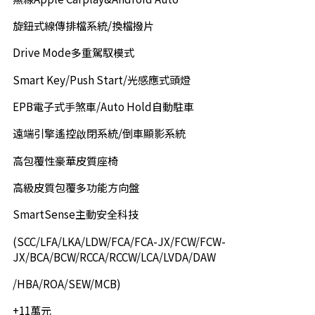
旋鈕式線傳排檔系統/換檔撥片
Drive Mode多重駕馭模式
Smart Key/Push Start/光感應式頭燈
EPB電子式手煞車/Auto Hold自動駐車
遠端引擎遙控啟閉系統/倒車顯影系統
高包覆性豪華皮質座椅
高級皮質包覆多功能方向盤
SmartSense主動安全科技
(SCC/LFA/LKA/LDW/FCA/FCA-JX/FCW/FCW-
JX/BCA/BCW/RCCA/RCCW/LCA/LVDA/DAW
/HBA/ROA/SEW/MCB)
+11萬元