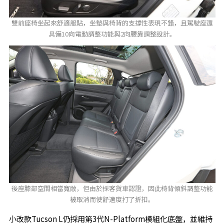
雙前座椅坐起來舒適服貼，坐墊與椅背的支撐性表現不錯，且駕駛座還
具備10向電動調整功能與2向腰靠調整設計。
後座膝部空間相當寬敞，但由於採客貨車認證，因此椅背傾斜調整功能
被取消而使舒適度打了折扣。
小改款Tucson L仍採用第3代N-Platform模組化底盤，並維持