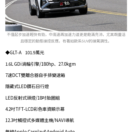
不僅起步加速輕快有勁，中高速再加速力道更是飽滿充沛，尤其既靈活
且穩定的動態操控反應，有著如歐系SUV的操駕調性。
◆GLT-A 101.9萬元
1.6L GDi渦輪引擎/180hp、27.0kgm
7速DCT雙離合器自手排變速箱
隱藏式LED鑽石日行燈
LED反射式頭燈/18吋胎圈組
4.2吋TFT-LCD彩色車資顯示幕
12.3吋觸控式多媒體主機/NAVI導航
無線Apple Carplay&Android Auto