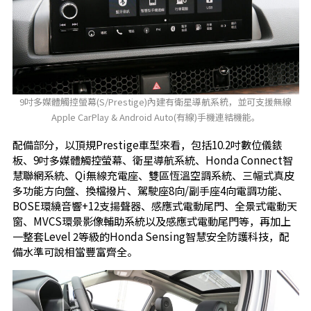
9吋多媒體觸控螢幕(S/Prestige)內建有衛星導航系統，並可支援無線
Apple CarPlay & Android Auto(有線)手機連結機能。
配備部分，以頂規Prestige車型來看，包括10.2吋數位儀錶
板、9吋多媒體觸控螢幕、衛星導航系統、Honda Connect智
慧聯網系統、Qi無線充電座、雙區恆溫空調系統、三幅式真皮
多功能方向盤、換檔撥片、駕駛座8向/副手座4向電調功能、
BOSE環繞音響+12支揚聲器、感應式電動尾門、全景式電動天
窗、MVCS環景影像輔助系統以及感應式電動尾門等，再加上
一整套Level 2等級的Honda Sensing智慧安全防護科技，配
備水準可說相當豐富齊全。