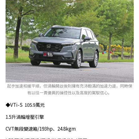
起步加速和緩平順，但渦輪開啟後則擁有充沛飽滿的加速力道，同時保
有以往一貫優異的操控性以及高度的駕馭信心。
◆VTi-S 105.9萬元
1.5升渦輪增壓引擎
CVT無段變速箱/193hp、24.8kgm