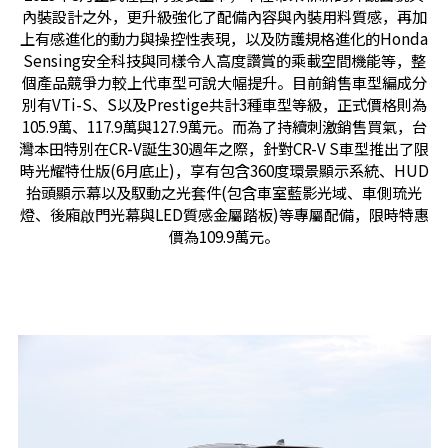
內裝設計之外，更升級強化了配備內容與內裝用料質感，再加
上有感進化的動力與操控性表現，以及防護規格進化的Honda
Sensing安全科技與同樣令人高度讚賞的乘載空間機能等，整
個產品競爭力較上代車型可說大幅提升。目前銷售車型編成分
別有VTi-S、S以及Prestige共計3種車型等級，正式價格則為
105.9萬、117.9萬與127.9萬元。而為了持續刺激銷售買氣，台
灣本田特別在CR-V誕生30週年之際，針對CR-V S車型推出了限
時光耀特仕版(6月底止)，享有包含360度環景顯示系統、HUD
抬頭顯示幕以及馭動之光套件(包含車室藍影光域、車側琉光
燈、後廂啟門光幕與LED質感金屬踏板)等專屬配備，限時特惠
價為109.9萬元。