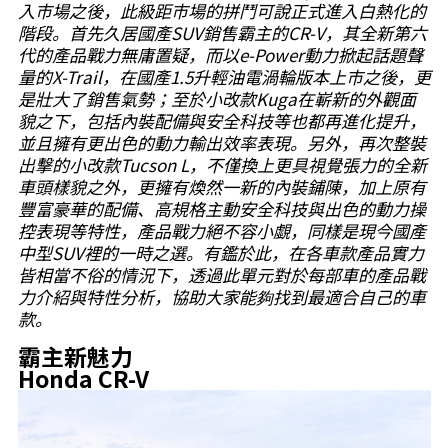
入市場之後，此級距市場的拼鬥可說正式進入白熱化的
階段。首先久居國產SUV銷售霸主的CR-V，其全新第六
代的產品戰力無庸置疑，而以e-Power動力掀起話題聲
量的X-Trail，在國產1.5升輕油電渦輪版本上市之後，更
是壯大了銷售氣勢；至於小改款Kuga在嶄新的外觀面
貌之下，包括內裝配備與安全科技等也都再進化提升，
並且擁有更出色的動力輸出效率表現。另外，再次整裝
出擊的小改款Tucson L，不僅換上更具視覺張力的全新
車頭樣貌之外，更擁有煥然一新的內裝鋪陳，加上原有
豐富豪華的配備、高規格主動安全科技與出色的動力操
控表現等特性，產品戰力絕不容小覷，同樣是現今國產
中型SUV裡的一時之選。有鑑於此，在各車款產品實力
皆相當不俗的情況下，透過此單元對於每部車的產品戰
力介紹與特性分析，協助大家能夠找到最適合自己的車
款。
霸主新魅力
Honda CR-V