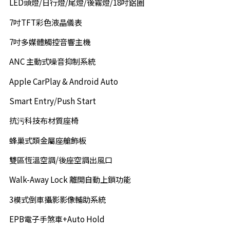
LED頭燈/日行燈/尾燈/後霧燈/18吋鋁圈
7吋TFT彩色液晶儀表
7吋多媒體觸控音響主機
ANC 主動式噪音抑制系統
Apple CarPlay & Android Auto
Smart Entry/Push Start
抗污科技布材質座椅
蜂巢式類金屬座艙飾板
雙區恆溫空調/後座空調出風口
Walk-Away Lock 離開自動上鎖功能
3模式倒車攝影影像輔助系統
EPB電子手煞車+Auto Hold