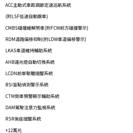
ACC主動式車距調節定速巡航系統
(附LSF低速自動跟車)
CMBS碰撞緩解煞車(附FCW前方碰撞警示)
RDM道路偏移抑制(附LDW車道偏移警示)
LKAS車道維持輔助系統
AHB遠光燈自動切換系統
LCDN前車駛離提醒系統
BSI盲點偵測警示系統
CTM倒車預警顯示輔助系統
DAM駕駛注意力監視系統
RSR後座提醒系統
+12萬元