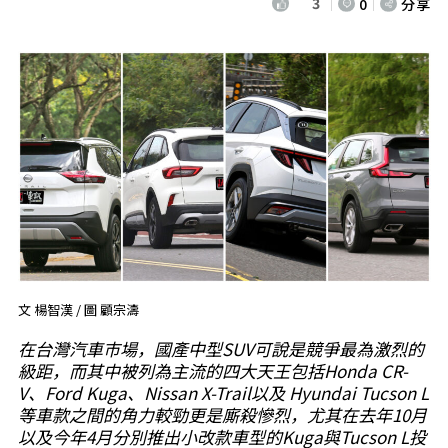
3
0
分享
文 楊智漢 / 圖 顧宗濤
在台灣汽車市場，國產中型SUV可說是競爭最為激烈的
級距，而其中被列為主流的四大天王包括Honda CR-
V、Ford Kuga、Nissan X-Trail以及 Hyundai Tucson L
等車款之間的角力較勁更是廝殺慘烈，尤其在去年10月
以及今年4月分別推出小改款車型的Kuga與Tucson L投