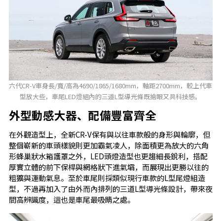
六代CR-V車身長/寬/高為4690/1865/1680mm，軸距2700mm，較上代車
型放大些，車尾LED燈組內的三道L型導光條既搶眼又具科技感。
外型動感大器、配備豐富齊全
在外觀造型上，全新CR-V保有與以往車款般的身形與輪廓，但
整個嶄新的車頭樣貌則更加霸氣凌人，除面積更為放大的六角
形蜂巢狀水箱護罩之外，LED頭燈造型也更趨細長銳利，搭配
厚實立體的前下保桿與網格狀下進氣壩，而展現出更勝以往的
粗獷與運動氣息。至於車尾則採類似現行車款的L型尾燈組造
型，不過再加入了由外而內排列的三道L型導光條設計，帶來夜
間高辨識度，這也是車尾最吸睛之處。