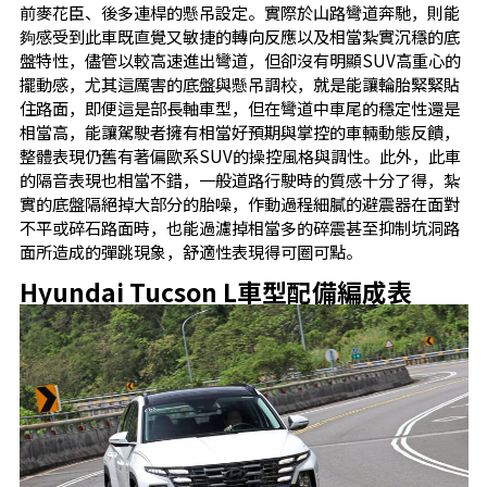
前麥花臣、後多連桿的懸吊設定。實際於山路彎道奔馳，則能
夠感受到此車既直覺又敏捷的轉向反應以及相當紮實沉穩的底
盤特性，儘管以較高速進出彎道，但卻沒有明顯SUV高重心的
擺動感，尤其這厲害的底盤與懸吊調校，就是能讓輪胎緊緊貼
住路面，即便這是部長軸車型，但在彎道中車尾的穩定性還是
相當高，能讓駕駛者擁有相當好預期與掌控的車輛動態反饋，
整體表現仍舊有著偏歐系SUV的操控風格與調性。此外，此車
的隔音表現也相當不錯，一般道路行駛時的質感十分了得，紮
實的底盤隔絕掉大部分的胎噪，作動過程細膩的避震器在面對
不平或碎石路面時，也能過濾掉相當多的碎震甚至抑制坑洞路
面所造成的彈跳現象，舒適性表現得可圈可點。
Hyundai Tucson L車型配備編成表