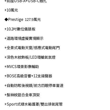
+前座USB-A+USB-C插孔
+10萬元
◆Prestige 127.9萬元
+10.2吋數位儀錶板
+道路環境虛擬實境顯示
+全景式電動天窗/感應式電動尾門
+深色木紋飾板/LED環艙氣氛燈
+MVCS環景影像輔助
+BOSE高級音響+12支揚聲器
+自動防眩後視鏡/前方四眼停車雷達
+髮絲紋鋁合金車頂架
+Sport式樣水箱護罩/雙出排氣尾管