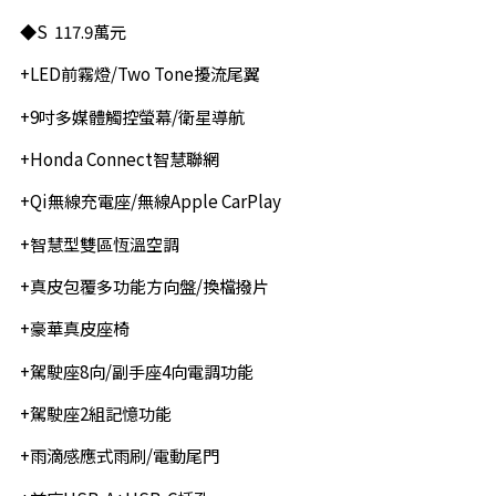
◆S 117.9萬元
+LED前霧燈/Two Tone擾流尾翼
+9吋多媒體觸控螢幕/衛星導航
+Honda Connect智慧聯網
+Qi無線充電座/無線Apple CarPlay
+智慧型雙區恆溫空調
+真皮包覆多功能方向盤/換檔撥片
+豪華真皮座椅
+駕駛座8向/副手座4向電調功能
+駕駛座2組記憶功能
+雨滴感應式雨刷/電動尾門