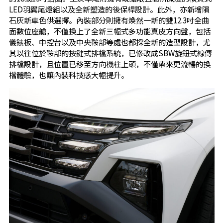
LED羽翼尾燈組以及全新塑造的後保桿設計。此外，亦新增隕
石灰新車色供選擇。內裝部分則擁有煥然一新的雙12.3吋全曲
面數位座艙，不僅換上了全新三幅式多功能真皮方向盤，包括
儀錶板、中控台以及中央鞍部等處也都採全新的造型設計，尤
其以往位於鞍部的按鍵式排檔系統，已修改成SBW旋鈕式線傳
排檔設計，且位置已移至方向機柱上頭，不僅帶來更流暢的換
檔體驗，也讓內裝科技感大幅提升。