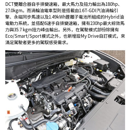
DCT雙離合器自手排變速箱，最大馬力及扭力輸出為180hp、
27.0kgm。而渦輪油電車型則是搭載由1.6T-GDI汽油渦輪引
擎、永磁同步馬達以及1.49kWh鋰離子電池所組成的Hybrid油
電動力系統，並搭配6速手自排變速箱，擁有230hp最大綜效馬
力與35.7 kgm扭力峰值輸出。另外，在駕駛模式部份除擁有
Eco/Smart/Sport模式之外，也新增設My Drive自訂模式，來
滿足駕駛者更多的駕馭感受需求。