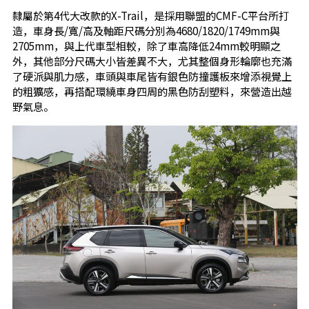
隸屬於第4代大改款的X-Trail，是採用聯盟的CMF-C平台所打
造，車身長/寬/高及軸距尺碼分別為4680/1820/1749mm與
2705mm，與上代車型相較，除了車高降低24mm較明顯之
外，其他部分尺碼大小皆差異不大，尤其整個身形輪廓也充滿
了硬派與肌力感，車頭與車尾皆有銀色防撞護板來增添視覺上
的粗獷感，再搭配環繞車身四周的黑色防刮塑料，來營造出越
野氣息。