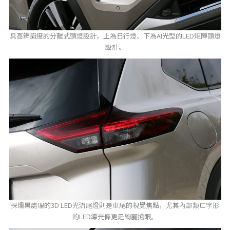
具高辨識度的分離式頭燈設計，上為日行燈、下為AI光型的LED矩陣頭燈
設計。
採燻黑處理的3D LED光流尾燈則是車尾的視覺焦點，尤其內部類ㄈ字形
的LED導光條更是絢麗搶眼。