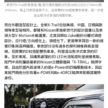
新世代X-Trail的車身長/寬/高尺碼及軸距分別為4680/1820/1749mm與
2705mm，與上代車型差異不大，且厚實的D柱搭配雙色車身，進一步營
造出懸浮式車頂的視覺印象。
而在外觀造型設計上，全新X-Trail包括美規、中國、日規與歐
規等車型皆相同，都擁有Nissan家族新世代的設計語彙以及車
頭大型V-Motion水箱護罩，尤其採類似Juke般的分離式頭燈
設計，日行燈/方向燈在上、頭燈在下，更是帶來耳目一新的視
覺印象與高辨識度。車側部分沒有過多的犀利線條與板金摺
線，但厚實的D柱搭配雙色車身，則營造出懸浮式車頂的印
象。至於車尾，採燻黑處理的3D LED光流尾燈則是視覺焦點，
尾門中央則鑲嵌最新的Nissan立體廠徽與「X-TRAIL」銘牌字
樣，且由於國內首波導入的是e-Power的四輪驅動版本，因此
車尾門兩側分別有著e-POWER與e-4ORCE銘牌來彰顯其獨特
身份。