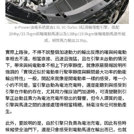
e-Power油電系統是由1.5L VC-Turbo 3缸渦輪增壓引擎，搭配
204hp/33.7kgm前軸電動馬達以及128hp/19.9kgm後軸電動馬達所組
成，綜效馬力輸出213hp。
實際上路後，不得不說整個加速動力的輸出反應的確與純電動
車相去不遠，相當直接、迅速且強猛，且在引擎未啟動的情況
下，帶來與純電動車不相上下的寧靜度，就像原廠簡報說明所
強調的「實現近似於電動車行駛寧靜度與瞬間最大功率的動能
輸出特性」一般，開起來就像是開電動車一樣的感受，唯一小
小的不同是，當引擎啟動為電池充電時，還是能聽到與感受到
引擎在作動的存在，尤其用力催踩油門加速時，可清楚聽到引
擎正啟動且賣力為電池充電所發出的聲響，但令人讚賞的是，
引擎與馬達之間的連接處理得相當精緻，絲毫沒有任何挫動產
生。
此外，要說明的是，由於引擎只負責為電池充電，因此有些時
候縱使全油門下，還是只會感受到電動馬達在輸出而已，也就