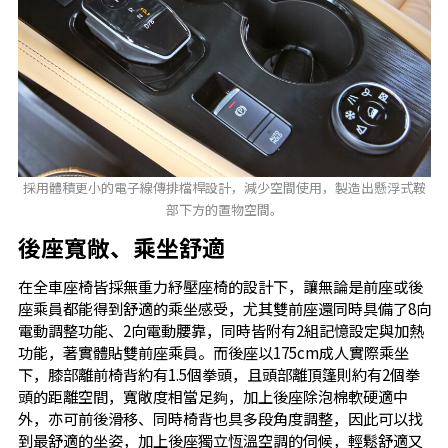
採用體積更小的電子線傳排檔桿設計，減少空間使用，製造出懸浮式鞍
部下方的置物空間。
後座寬敞、乘坐舒適
在全車座椅皆採無重力紓壓座椅的設計下，讓無論是前座或後
座乘員都能得到舒適的乘坐感受，尤其雙前座還同時具備了8向
電動調整功能、2向電動腰靠，同時皆附有2組記憶設定與加熱
功能，著實體貼雙前座乘員。而後座以175cm成人實際乘坐
下，膝部離前椅背約有1.5個拳頭，且頭部離頂篷則約有2個拳
頭的距離空間，寬敞度相當足夠，加上後座除泡棉軟硬適中
外，亦可前後滑移、同時椅背也具多段角度調整，因此可以找
到最舒適的坐姿，加上後座獨立恆溫空調的伺候，輕鬆舒適又