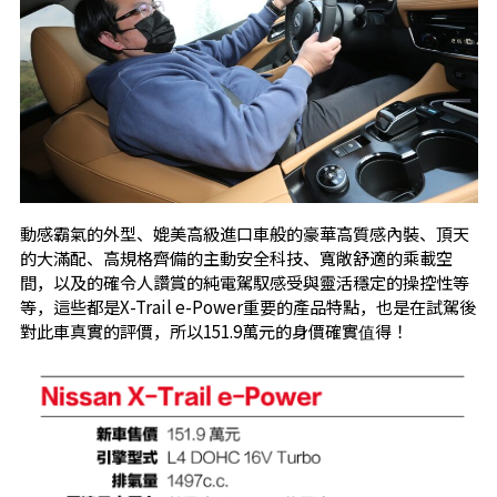
動感霸氣的外型、媲美高級進口車般的豪華高質感內裝、頂天
的大滿配、高規格齊備的主動安全科技、寬敞舒適的乘載空
間，以及的確令人讚賞的純電駕馭感受與靈活穩定的操控性等
等，這些都是X-Trail e-Power重要的產品特點，也是在試駕後
對此車真實的評價，所以151.9萬元的身價確實值得！