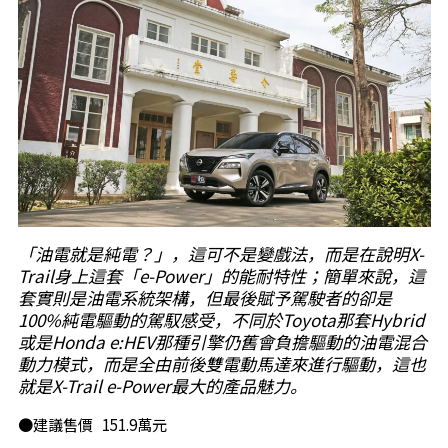
「油電就是純電？」，這可不是變戲法，而是在說明X-
Trail身上這套「e-Power」的能耐特性；簡單來說，這
套實則是油電系統架構，但最後賦予駕駛者的卻是
100%純電驅動的駕馭感受，不同於Toyota那套Hybrid
或是Honda e:HEV那種引擎仍舊會負擔驅動的油電混合
動力模式，而是全由前後雙電動馬達來進行驅動，這也
就是X-Trail e-Power最大的產品魅力。
●建議售價 151.9萬元