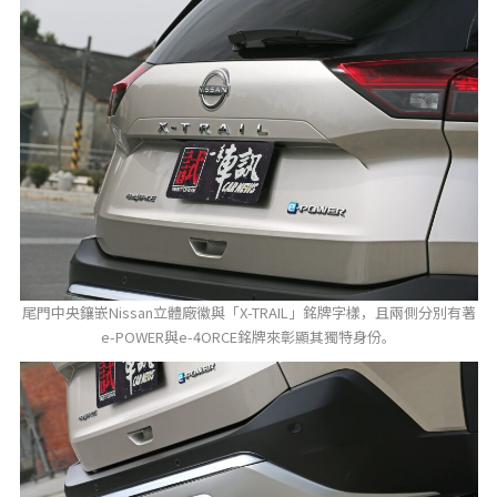
尾門中央鑲嵌Nissan立體廠徽與「X-TRAIL」銘牌字樣，且兩側分別有著
e-POWER與e-4ORCE銘牌來彰顯其獨特身份。