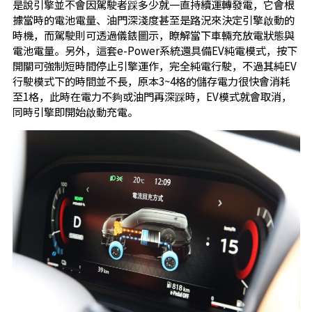
是說引擎並不會因駕駛者踩多少就一直持續運轉發電，它會根
據當時的電池電量、油門深淺度甚至是路況來決定引擎啟動的
時機，而駕駛則可透過儀錶圖示，瞭解當下車輛充放電狀態與
電池電量。另外，這套e-Power系統還具備EV純電模式，按下
開關可強制短時間停止引擎運作，完全純電行駛，不過其純EV
行駛模式下的時間並不長，原本3~4格的儲存電力很快會消耗
至1格，此時在電力不夠或油門再深踩時，EV模式就會取消，
同時引擎即開始啟動充電。