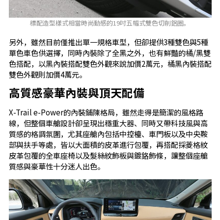
標配造型樣式相當時尚動感的19吋五幅式雙色切削鋁圈。
另外，雖然目前僅推出單一規格車型，但卻提供3種雙色與5種
單色車色供選擇，同時內裝除了全黑之外，也有鮮豔的橘/黑雙
色搭配，以黑內裝搭配雙色外觀來說加價2萬元，橘黑內裝搭配
雙色外觀則加價4萬元。
高質感豪華內裝與頂天配備
X-Trail e-Power的內裝鋪陳格局，雖然走得是簡潔的風格路
線，但整個車艙設計卻呈現出穩重大器、同時又帶科技風與高
質感的格調氛圍，尤其座艙內包括中控檯、車門板以及中央鞍
部與扶手等處，皆以大面積的皮革進行包覆，再搭配採菱格紋
皮革包覆的全車座椅以及髮絲紋飾板與鍍鉻飾條，讓整個座艙
質感與豪華性十分迷人出色。