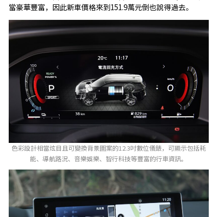
當豪華豐富，因此新車價格來到151.9萬元倒也說得過去。
色彩設計相當炫目且可變換背景圖案的12.3吋數位儀錶，可顯示包括耗
能、導航路況、音樂娛樂、智行科技等豐富的行車資訊。