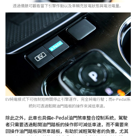
透過儀錶可觀看當下引擎作動以及車輛充放電狀態與電池電量。
EV純電模式下可強制短時間停止引擎運作，完全純電行駛；而e-Pedal系
統則可透過鬆開油門踏板的操作來減低車速。
除此之外，此車也具備e-Pedal油門煞車整合控制系統，駕駛
者只需要透過鬆開油門踏板的操作即可減低車速，而不需要來
回操作油門踏板與煞車踏板，有助於減輕駕駛者的負擔，尤其