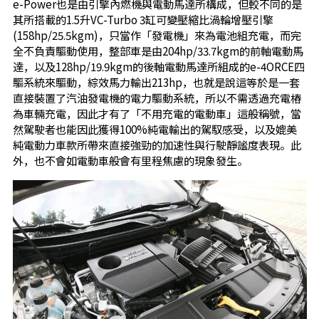
e-Power也是由引擎內燃機與電動馬達所構成，但較不同的是
其所搭載的1.5升VC-Turbo 3缸可變壓縮比渦輪增壓引擎
(158hp/25.5kgm)，只當作「發電機」來為電池組充電，而完
全不負責驅動使用，整部車是由204hp/33.7kgm的前軸電動馬
達，以及128hp/19.9kgm的後軸電動馬達所組成的e-4ORCE四
驅系統來驅動，綜效馬力輸出213hp，也就是說這等於是一套
直接裝置了汽油發電機的電力驅動系統，所以不需透過充電樁
為車輛充電，因此才有了「不用充電的電動車」這般稱號，當
然駕駛者也能因此獲得100%純電輸出的駕馭感受，以及媲美
純電動力車款所帶來直接強勁的加速性與行駛靜謐度表現。此
外，也不會如電動車般會有里程焦慮的現象發生。