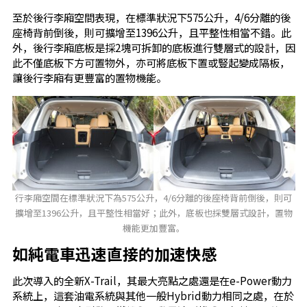
至於後行李廂空間表現，在標準狀況下575公升，4/6分離的後
座椅背前倒後，則可擴增至1396公升，且平整性相當不錯。此
外，後行李廂底板是採2塊可拆卸的底板進行雙層式的設計，因
此不僅底板下方可置物外，亦可將底板下置或豎起變成隔板，
讓後行李廂有更豐富的置物機能。
行李廂空間在標準狀況下為575公升，4/6分離的後座椅背前倒後，則可
擴增至1396公升，且平整性相當好；此外，底板也採雙層式設計，置物
機能更加豐富。
如純電車迅速直接的加速快感
此次導入的全新X-Trail，其最大亮點之處還是在e-Power動力
系統上，這套油電系統與其他一般Hybrid動力相同之處，在於