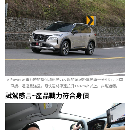
e-Power油電系統的整個加速動力反應的確與純電動車十分相近，相當
直接、迅速且強猛，可快速將車速拉升140km/h以上，非常過癮。
試駕感言~產品戰力符合身價