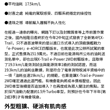
●平均油耗 17.5km/L
●討喜之處 純電的駕馭感受、四驅系統穩定的操控性
●遺珠之憾 導航輸入邏輯不夠人性化
在經過一連串的曝光、網路下訂以及封館賞車等上市前置作業
之後，國內裕隆日產終於在今年2中旬正式發表了全新第4代X-
Trail，只不過首波帶來的是以進口方式導入的頂級旗艦戰力
「e-Power」e-4ORCE四驅版本，也就是此次公辦所試駕的車
型，正式售價為151.9萬元。不過日前在能源局所公布的油耗送
測名單中，卻也出現X-Trail e-Power 2WD前驅版本，且取得
了19.3 km/L能效測試值與能源效率1級的測試認證，而這
19.3km/L的油耗值數據，則是符合了電車貨物稅減半資格中的
一項「油耗值達19km/L」的規範，也算是讓X-Trail e-Power
2WD確定通過此道門檻，有機會能夠將成本價格壓低，因此
2WD車型後續是否追加導入？也再度成為眾人關注的焦點。至
於採汽油動力配置的1.5升Turbo車型，則預計在今年下半年(第
2或3季)才有機會現身。
外型粗獷、硬派有肌肉感