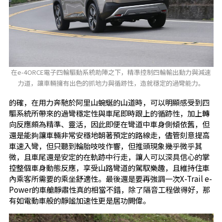
在e-4ORCE電子四輪驅動系統助陣之下，精準控制四輪輸出動力與減速
力道，讓車輛擁有出色的抓地力與循跡性，造就穩定的過彎能力。
的確，在用力奔馳於阿里山蜿蜒的山道時，可以明顯感受到四
驅系統所帶來的過彎穩定性與車尾即時跟上的循跡性，加上轉
向反應頗為精準、靈活，因此即便在彎道中車身側傾依舊，但
還是能夠讓車輛非常安穩地朝著預定的路線走，儘管刻意提高
車速入彎，但只聽到輪胎吱吱作響，但推頭現象幾乎微乎其
微，且車尾還是安定的在軌跡中行走，讓人可以深具信心的掌
控整個車身動態反應，享受山路彎道的駕馭樂趣，且維持住車
內乘客所需要的乘坐舒適性。最後還是要再強調一次X-Trail e-
Power的車艙靜肅性真的相當不錯，除了隔音工程做得好，那
有如電動車般的靜謐加速性更是居功闕偉。