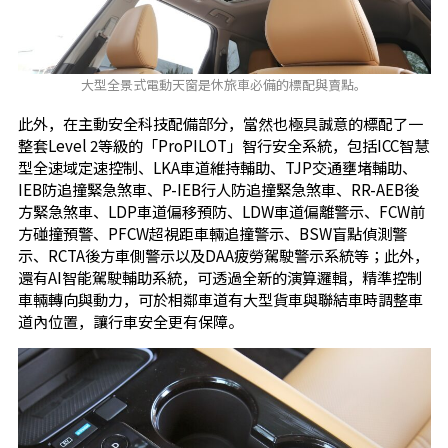
大型全景式電動天窗是休旅車必備的標配與賣點。
此外，在主動安全科技配備部分，當然也極具誠意的標配了一
整套Level 2等級的「ProPILOT」智行安全系統，包括ICC智慧
型全速域定速控制、LKA車道維持輔助、TJP交通壅堵輔助、
IEB防追撞緊急煞車、P-IEB行人防追撞緊急煞車、RR-AEB後
方緊急煞車、LDP車道偏移預防、LDW車道偏離警示、FCW前
方碰撞預警、PFCW超視距車輛追撞警示、BSW盲點偵測警
示、RCTA後方車側警示以及DAA疲勞駕駛警示系統等；此外，
還有AI智能駕駛輔助系統，可透過全新的演算邏輯，精準控制
車輛轉向與動力，可於相鄰車道有大型貨車與聯結車時調整車
道內位置，讓行車安全更有保障。