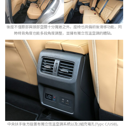
後座不僅膝部與頭部空間十分寬敞之外，座椅也具備前後滑移功能，同
時椅背角度也能多段角度調整，並擁有獨立恆溫空調的體貼。
中央扶手後方設置有獨立恆溫空調系統以及2組充電孔(Typc C/USB)。