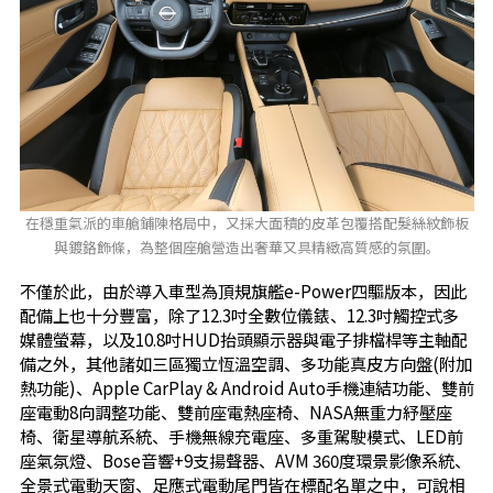
在穩重氣派的車艙鋪陳格局中，又採大面積的皮革包覆搭配髮絲紋飾板
與鍍鉻飾條，為整個座艙營造出奢華又具精緻高質感的氛圍。
不僅於此，由於導入車型為頂規旗艦e-Power四驅版本，因此
配備上也十分豐富，除了12.3吋全數位儀錶、12.3吋觸控式多
媒體螢幕，以及10.8吋HUD抬頭顯示器與電子排檔桿等主軸配
備之外，其他諸如三區獨立恆溫空調、多功能真皮方向盤(附加
熱功能)、Apple CarPlay & Android Auto手機連結功能、雙前
座電動8向調整功能、雙前座電熱座椅、NASA無重力紓壓座
椅、衛星導航系統、手機無線充電座、多重駕駛模式、LED前
座氣氛燈、Bose音響+9支揚聲器、AVM 360度環景影像系統、
全景式電動天窗、足應式電動尾門皆在標配名單之中，可說相