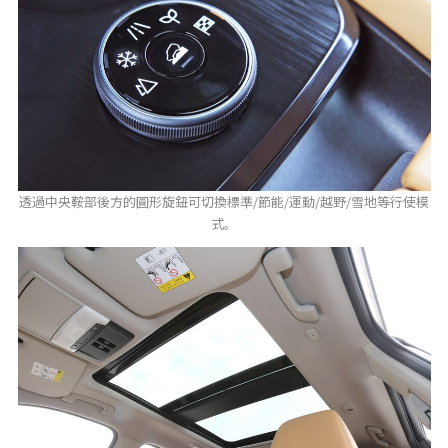
透過中央鞍部後方的圓形旋鈕可切換標準/節能/運動/越野/雪地等行使模
式。