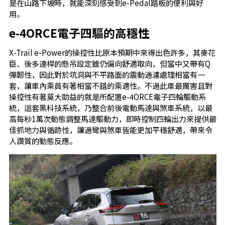
是在山路下坡時，就能深刻感受到e-Pedal踏板的便利與好
用。
e-4ORCE電子四驅的高穩性
X-Trail e-Power的操控性比原本預期中來得出色許多，其麥花
臣、後多連桿的懸吊設定雖仍偏向舒適取向，但當中又帶有Q
彈韌性，因此對於坑洞與不平路面的震動過濾處理相當有一
套，讓車內乘員有著相當不錯的乘適性。不過此車最厲害且對
操控性有著莫大助益的就是所配置e-4ORCE電子四輪驅動系
統，這套黑科技系統，乃整合前後電動馬達與煞車系統，以最
高每秒1萬次動態調整馬達驅動力，即時控制四輪出力來提供最
佳抓地力與循跡性，讓過彎與煞車皆能更加平穩舒適，帶來令
人讚賞的動態反應。