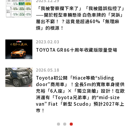
2025.12.29
「我被警察攔下來了」「我被錯誤指控了」
——關於輕型車輛懸掛白色車牌的「哭訴」
層出不窮！ ？這竟是超過60%「無理麻
煩」的根源！
2023.02.03
TOYOTA GR86十周年收藏版限量登場
2026.05.18
Toyota初公開「Hiace等級“sliding
door”商用車」！全長5m的寬敞車身提供
致
充裕「6人座」×「獨立貨艙」設計！在歐
洲還有「Toyota兄弟車」的“mid-size
van” Fiat「新型 Scudo」預計2027年上
市！