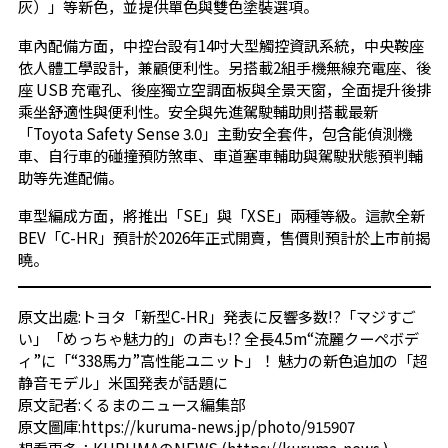
灰）」等新色，並提供單色與雙色塗裝選項。
車內配備方面，中控台設有14吋大型觸控資訊系統，中央鞍座
依人體工學設計，兼顧便利性。另搭載2組手機無線充電座、後
座 USB 充電孔、後座獨立空調面板與全景天窗，全面提升後排
乘坐舒適性與便利性。安全與先進駕駛輔助則搭載最新
「Toyota Safety Sense 3.0」主動安全套件，包含能偵測機
車、自行車的碰撞預防煞車、車道塞車輔助與駕駛狀態預判輔
助等先進配備。
車型編成方面，將推出「SE」與「XSE」兩種等級。這款全新
BEV「C-HR」預計於2026年正式開賣，售價則預計於上市前揭
曉。
原文出處:
トヨタ「新型C-HR」発表に反響多数!?「マジすご
い」「めっちゃ魅力的」の声も!? 全長4.5m“流麗クーペボデ
ィ”に「“338馬力”高性能ユニット」！ 魅力の新色追加の「超
静音モデル」米国発表が話題に
原文記者:くるまのニュース編集部
原文圖庫:
https://kuruma-news.jp/photo/915907
想看更多：
KURUMAのNEWS
(
https://kuruma-news.
)