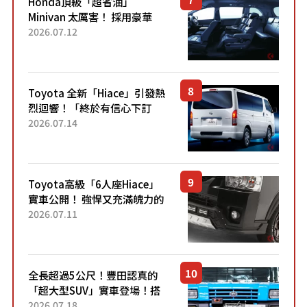
Honda頂級「超省油」
Minivan 太厲害！ 採用豪華
「真皮座椅」與專屬「黑色內
2026.07.12
裝」！ 每公升可跑約20公里，
兼具優異節能表現與舒適
「三...
Toyota 全新「Hiace」引發熱
烈迴響！「終於有信心下訂
了！」「哪個等級交車最
2026.07.14
快？」討論不斷！但下訂後竟
然還要等「超過半年」才能交
車？...
Toyota高級「6人座Hiace」
實車公開！ 強悍又充滿魄力的
「全黑設計」搭配特別「豪華
2026.07.11
內裝」！ Premium打造的「限
定Bruno」由...
全長超過5公尺！豐田認真的
「超大型SUV」實車登場！搭
載後輪也會轉向的「四輪轉
2026.07.18