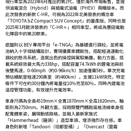
現行車型為2023年6月推出的第2代，僅於海外市場販售，並提
供油電混合（Hybrid）與插電式油電（PHEV）兩種版本。而
此次發表的新款 C-HR，可視為2022年北美發表的概念車
「TOYOTA bZ Compact SUV Concept」的量產版，同時也是
2025年3月歐洲發表的「C-HR＋」相同車型，將成為豐田電動
化陣容中的第20款車。
底盤則以 BEV 專用平台「e-TNGA」為基礎進行調校，並將電
池納入十字樑結構設計，實現優異車體剛性，搭配經過運動化
調校的懸吊系統，造就出色的操控與駕馭樂趣。動力方面，搭
載系統綜效最大馬力338hp，搭配容量74.7kWh 的鋰電池與前
後雙馬達，0-60mph（約0-96km/h）加速僅需5秒。單次充電
預估續航里程達290英里（約460km）。支援11kW快充，特定
條件下可在約30分鐘內將電量從10％充至80％。同時內建電池
溫控管理功能，有效提升充電效率。
車身尺碼為全長4519mm×全寬1870mm×全高1620mm，軸
距則為2750mm。外觀方面，採用類雙門轎跑風格流線車身搭
配寬體車姿，展現動感跑格，並融入最新家族式
「Hammerhead（錘頭）」造型車頭，增添強烈存在感。車
身色則新增「Tandoori（坦都里橘）」「Overcast（雲霧