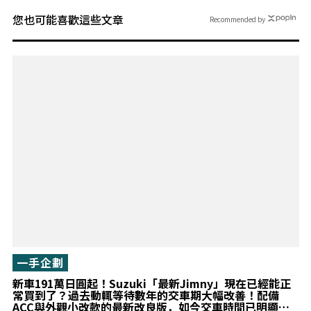
您也可能喜歡這些文章
Recommended by
一手企劃
新車191萬日圓起！Suzuki「最新Jimny」現在已經能正
常買到了？過去動輒等待數年的交車期大幅改善！配備
ACC與外觀小改款的最新改良版，如今交車時間已明顯縮