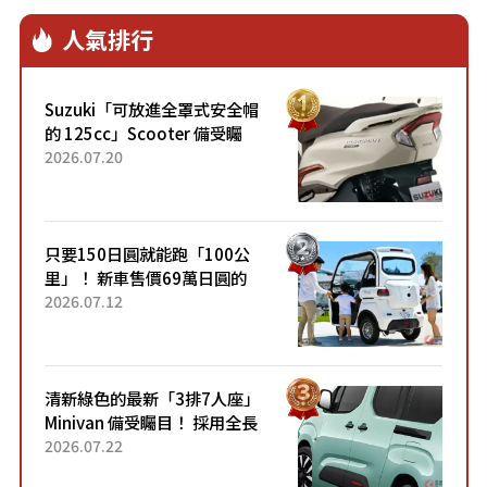
人氣排行
Suzuki「可放進全罩式安全帽
的 125cc」Scooter 備受矚
目！採用全新流線設計與各項
2026.07.20
升級，騎乘更加舒適！已陸續
開始出口的新款「B...
只要150日圓就能跑「100公
里」！ 新車售價69萬日圓的
「3人座」Trike大受歡迎！ 順
2026.07.12
應時代需求，究竟為何能迅速
熱賣？
清新綠色的最新「3排7人座」
Minivan 備受矚目！ 採用全長
4.7公尺剛剛好的車身尺寸與
2026.07.22
「滑門」設計！ 還推出467萬