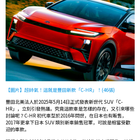
【圖片】超帥氣！這就是豐田新款「C-HR」！(46張)
豐田北美法人於2025年5月14日正式發表新世代 SUV「C-
HR」，立刻引發熱議。究竟這款車是怎樣的存在，又引來哪些
討論呢？C-HR 初代車型於2016年問世，在日本也有販售，
2017年更拿下日本 SUV 類別新車銷售冠軍，可說是相當受歡
迎的車款。