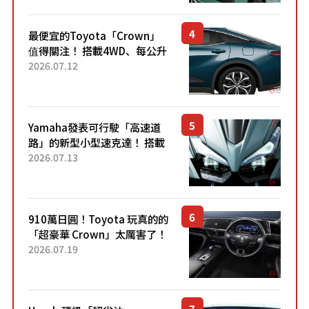
元日圓起的5人座版...
最便宜的Toyota「Crown」
值得關注！ 搭載4WD、每公升
22.4公里低油耗表現超亮眼！
2026.07.12
配備豐富、超越售價水準，堪
稱高CP值代表的「...
Yamaha發表可行駛「高速道
路」的新型小型速克達！ 搭載
能享受超強勁「渦輪感」的動
2026.07.13
力系統！ 採用與高階「Super
Sport」車款相同的...
910萬日圓！Toyota 玩真的的
「超豪華 Crown」太厲害了！
採用由「匠人技藝」打造的
2026.07.19
「專屬車色」與運動化「底盤
設定」！還配備專屬豪華...