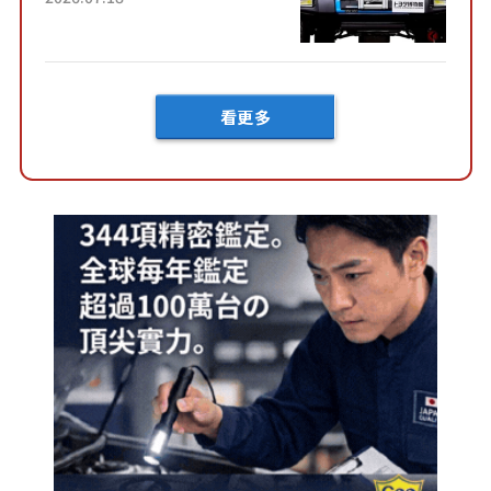
向」系統！以宛如「軍用
車!?」般的硬派規格開發的
「Mega C...
看更多