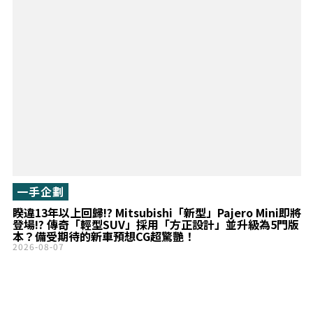
一手企劃
睽違13年以上回歸!? Mitsubishi「新型」Pajero Mini即將
登場!? 傳奇「輕型SUV」採用「方正設計」並升級為5門版
本？備受期待的新車預想CG超驚艷！
2026-08-07