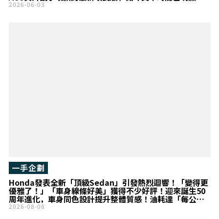
短！
2026-06-03
一手企劃
Honda發表全新「頂級Sedan」引發熱烈迴響！「變得更
優雅了！」「車身線條好美」獲得不少好評！迎來誕生50
周年進化，車身同色設計提升整體質感！油耗達「每公升
23.8km」的「Accord」備受矚目！
2026-08-08