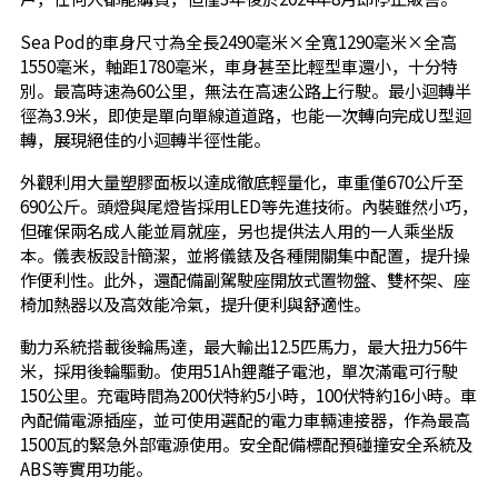
Sea Pod的車身尺寸為全長2490毫米×全寬1290毫米×全高
1550毫米，軸距1780毫米，車身甚至比輕型車還小，十分特
別。最高時速為60公里，無法在高速公路上行駛。最小迴轉半
徑為3.9米，即使是單向單線道道路，也能一次轉向完成U型迴
轉，展現絕佳的小迴轉半徑性能。
外觀利用大量塑膠面板以達成徹底輕量化，車重僅670公斤至
690公斤。頭燈與尾燈皆採用LED等先進技術。內裝雖然小巧，
但確保兩名成人能並肩就座，另也提供法人用的一人乘坐版
本。儀表板設計簡潔，並將儀錶及各種開關集中配置，提升操
作便利性。此外，還配備副駕駛座開放式置物盤、雙杯架、座
椅加熱器以及高效能冷氣，提升便利與舒適性。
動力系統搭載後輪馬達，最大輸出12.5匹馬力，最大扭力56牛
米，採用後輪驅動。使用51Ah鋰離子電池，單次滿電可行駛
150公里。充電時間為200伏特約5小時，100伏特約16小時。車
內配備電源插座，並可使用選配的電力車輛連接器，作為最高
1500瓦的緊急外部電源使用。安全配備標配預碰撞安全系統及
ABS等實用功能。