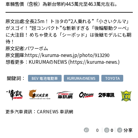
車輛售價（含稅）為新台幣約44.5萬元至46.3萬元左右。
原文出處:
全長2.5m！ トヨタの“2人乗れる”「小さいクルマ」
がスゴイ！ “超コンパクト”な斬新すぎる「後輪駆動クーペ」
に大注目！ めちゃ使える「シーポッド」は後継モデルにも期
待！
原文記者:パワーボム
原文圖庫:
https://kuruma-news.jp/photo/913290
想看更多：
KURUMAのNEWS
(
https://kuruma-news.
)
關鍵詞：
BEV 電池電動車
KURUMAのNEWS
TOYOTA
更多汽車資訊：CARNEWS 車訊網
0
0
分享