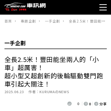
首頁
專題企劃
一手企劃
全長2.5米！豐田能坐兩人的「小車」超厲害！超小型又超創新的後輪驅動雙門跑車引起大關注！
一手企劃
全長2.5米！豐田能坐兩人的「小
車」超厲害！
超小型又超創新的後輪驅動雙門跑
車引起大關注！
2025.06.23 作者：
KURUMAのNEWS
0
0
分享