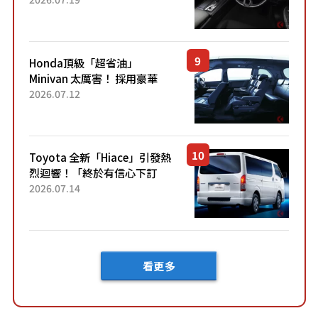
「專屬車色」與運動化「底盤
設定」！還配備專屬豪華...
Honda頂級「超省油」
Minivan 太厲害！ 採用豪華
「真皮座椅」與專屬「黑色內
2026.07.12
裝」！ 每公升可跑約20公里，
兼具優異節能表現與舒適
「三...
Toyota 全新「Hiace」引發熱
烈迴響！「終於有信心下訂
了！」「哪個等級交車最
2026.07.14
快？」討論不斷！但下訂後竟
然還要等「超過半年」才能交
車？...
看更多