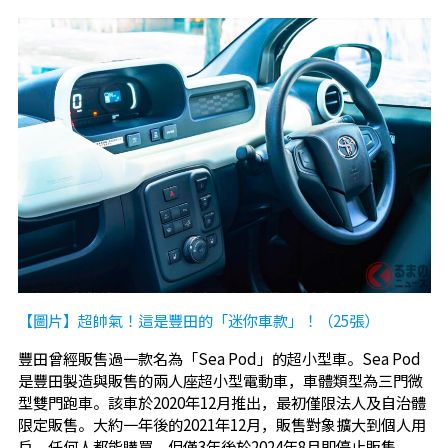
【圖片】超帥氣！這是豐田的「迷你車款」！（25張）
豐田曾經販售過一款名為「Sea Pod」的超小型車。Sea Pod
是豐田製造與販售的兩人座超小型電動車，車體類型為三門微
型雙門跑車。該車於2020年12月推出，最初僅限法人及自治體
限定販售。大約一年後的2021年12月，販售對象擴大到個人用
戶，任何人都能購買，但僅3年後於2024年8月即停止販售。