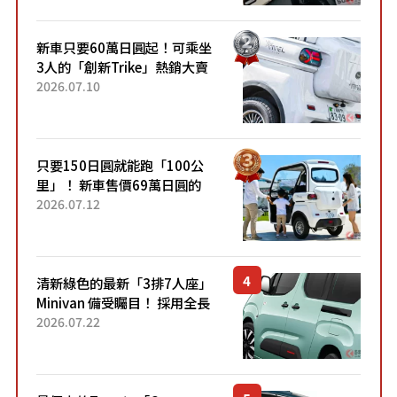
開始出口的新款「B...
新車只要60萬日圓起！可乘坐
3人的「創新Trike」熱銷大賣
成為人氣車款！「養車成本真
2026.07.10
的超便宜！」「150日圓就能
跑100公里」「小朋友坐得...
只要150日圓就能跑「100公
里」！ 新車售價69萬日圓的
「3人座」Trike大受歡迎！ 順
2026.07.12
應時代需求，究竟為何能迅速
熱賣？
清新綠色的最新「3排7人座」
Minivan 備受矚目！ 採用全長
4.7公尺剛剛好的車身尺寸與
2026.07.22
「滑門」設計！ 還推出467萬
元日圓起的5人座版...