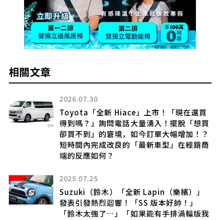
相關文章
2025.06.17
市！「現在還買
Toyota「新 Crown」發表引發
！擺脫「想買
「340 匹馬力好猛」「全車四驅真
大幅增加！？
「豪華配備很吸引人」「設計洗練
型」在經銷商
讚聲連連！高質感「豪華跨界房車
登場
2021.07.01
in（樂繽）」
「Supra復出之後就是Celica和M
本好帥！」
的嗎？已在美國登記了Celica商標
手排渦輪版我
要復活了嗎