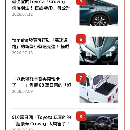
最便宜的Toyota「Crown」
值得關注！ 搭載4WD、每公升
22.4公里低油耗表現超亮眼！
2026.07.12
配備豐富、超越售價水準，堪
稱高CP值代表的「...
Yamaha發表可行駛「高速道
路」的新型小型速克達！ 搭載
能享受超強勁「渦輪感」的動
2026.07.13
力系統！ 採用與高階「Super
Sport」車款相同的...
「以後可能不會再開輕卡
了……」售價 88 萬日圓的「超
迷你輕型貨車」引發兩極評
2026.07.09
價！「150 日圓就能跑 100 公
里！」「免驗車真的太棒
了！...
910萬日圓！Toyota 玩真的的
「超豪華 Crown」太厲害了！
採用由「匠人技藝」打造的
2026.07.19