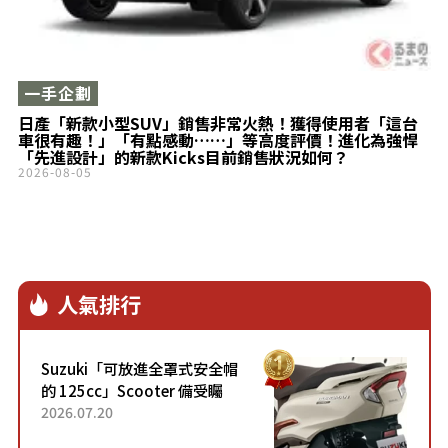
一手企劃
日產「新款小型SUV」銷售非常火熱！獲得使用者「這台
車很有趣！」「有點感動……」等高度評價！進化為強悍
「先進設計」的新款Kicks目前銷售狀況如何？
2026-08-05
人氣排行
Suzuki「可放進全罩式安全帽
的 125cc」Scooter 備受矚
目！採用全新流線設計與各項
2026.07.20
升級，騎乘更加舒適！已陸續