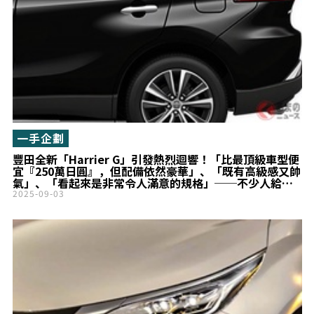
一手企劃
豐田全新「Harrier G」引發熱烈迴響！「比最頂級車型便
宜『250萬日圓』，但配備依然豪華」、「既有高級感又帥
氣」、「看起來是非常令人滿意的規格」──不少人給出
這樣的評價！這款兼具優雅設計與高性價比的「最入門車
2025-09-03
型」，正受到高度關注！