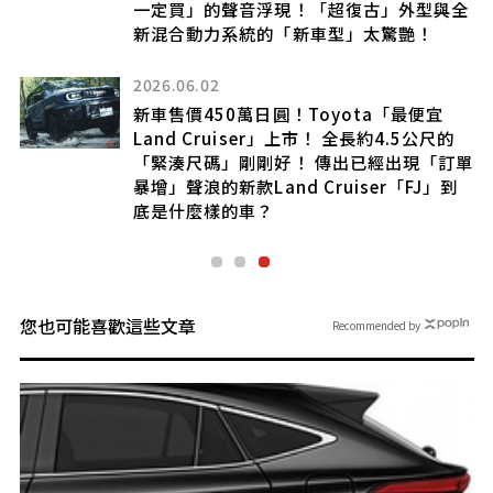
古」外型與全
太驚艷！
2026.03.18
Toyota全新「GR Yaris」預告
中的「26式」要發表了嗎!? 還是會
a「最便宜
全全新的「surprise model」!?
約4.5公尺的
到不行的「compact 4WD spor
經出現「訂單
進一步進化，讓人非常期待！
er「FJ」到
您也可能喜歡這些文章
Recommended by