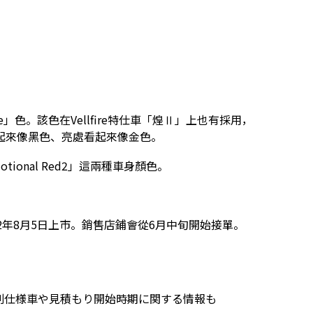
s Flake」色。該色在Vellfire特仕車「煌Ⅱ」上也有採用，
起來像黑色、亮處看起來像金色。
motional Red2」這兩種車身顏色。
22年8月5日上市。銷售店鋪會從6月中旬開始接單。
特別仕様車や見積もり開始時期に関する情報も