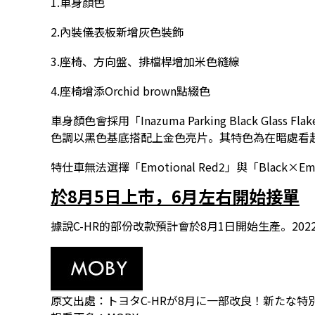
1.車身顏色
2.內裝儀表板新增灰色裝飾
3.座椅、方向盤、排檔桿增加米色縫線
4.座椅增添Orchid brown點綴色
車身顏色會採用「Inazuma Parking Black Glas
色調以黑色基底搭配上金色亮片。其特色為在暗處看
特仕車無法選擇「Emotional Red2」與「Black×E
於8月5日上市，6月左右開始接單
據說C-HR的部份改款預計會於8月1日開始生產。20
原文出處：
トヨタC-HRが8月に一部改良！新たな