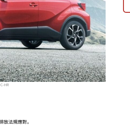
 C-HR
。
棄排放法規應對。