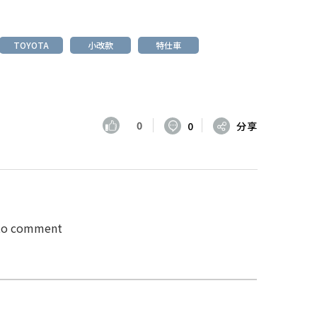
TOYOTA
小改款
特仕車
0
0
分享
 to comment