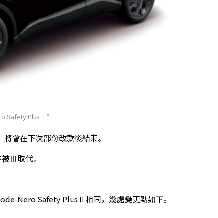
 Safety PlusⅡ”
lusⅡ」將會在下次部份改款後結束。
。Ⅱ將被Ⅲ取代。
ode-Nero Safety PlusⅡ相同，幾處變更點如下。