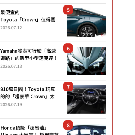
還推出467萬元日圓起的5
人座版...
最便宜的
Toyota「Crown」值得關
注！ 搭載4WD、每公升
2026.07.12
22.4公里低油耗表現超亮
眼！ 配備豐富、超越售價
水準，堪稱高CP值代表的
Yamaha發表可行駛「高速
「...
道路」的新型小型速克達！
搭載能享受超強勁「渦輪
2026.07.13
感」的動力系統！ 採用與
高階「Super Sport」車款
相同的...
910萬日圓！Toyota 玩真
的的「超豪華 Crown」太
厲害了！採用由「匠人技
2026.07.19
藝」打造的「專屬車色」與
運動化「底盤設定」！還配
備專屬豪華...
Honda頂級「超省油」
Minivan 太厲害！ 採用豪華