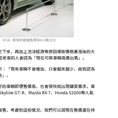
ec Nur（R34）新車的建議售價為610萬日元
定下來，再加上泡沫經濟等原因導致價格暴漲後的大
跑車或老車的人會認為「現在可將車輛高價出售」。
示：「現有車輛不會增加、只會越來越少，故我認為
急」。
好的車輛即便售價高，也會很快就出現購買需求。車
e GT-R、Mazda RX-7、Honda S2000等人氣
販售，考慮到這些情況，我們可以說現在售價還在持