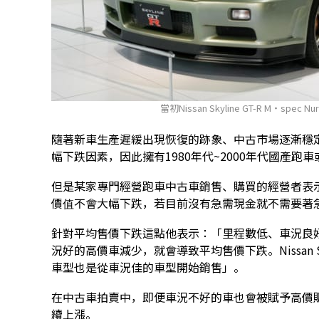
當初Nissan Skyline GT-R M・sp
隨著新車生產遲緩出現恢復的跡象、中古市場逐漸穩
幅下跌因素，因此擁有1980年代~2000年代國產
但是某家專門經營跑車中古車銷售、購買的經營者表
價值不會大幅下跌，若目前沒有急需現金就不需要著
針對平均售價下跌這點他表示：「里程數低、車況良
況好的高價車減少，就會導致平均售價下跌。Nissan Skylin
車型也是從車況佳的車型開始銷售」。
在中古車拍賣中，即便車況不好的車也會被賦予高價
續上漲。