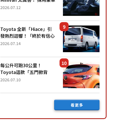
「真皮座椅」與專屬「黑色
2026.07.12
內裝」！ 每公升可跑約20
公里，兼具優異節能表現與
舒適「三...
Toyota 全新「Hiace」引
發熱烈迴響！「終於有信心
下訂了！」「哪個等級交車
2026.07.14
最快？」討論不斷！但下訂
後竟然還要等「超過半年」
才能交車？...
每公升可跑30公里！
Toyota這款「五門掀背
車」真的很厲害！ 擁有全
2026.07.10
長4.3公尺的「剛剛好車身
尺寸」，配備全面升級！
採Hybrid專屬設...
看更多