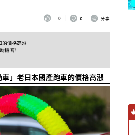
0
0
分享
車的價格高漲
時機嗎?
動車」老日本國產跑車的價格高漲