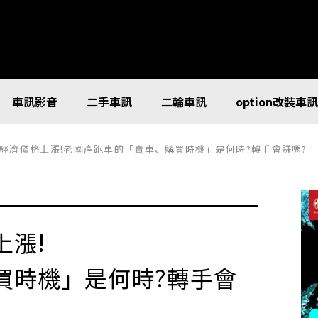
車訊影音
二手車訊
二輪車訊
option改裝車
經濟價格上漲!老國產跑車的「賣車、購買時機」是何時?轉手會賺嗎?
上漲!
買時機」是何時?轉手會