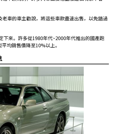
及老車的車主勸說，將這些車款盡速出售，以免錯過
下來。許多從1980年代~2000年代推出的國產跑
平均銷售價降至10%以上。
急