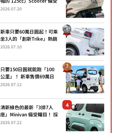
帽的 125cc」Scooter 備受
矚目！採用全新流線設計與
2026.07.20
各項升級，騎乘更加舒適！
已陸續開始出口的新款
「B...
新車只要60萬日圓起！可乘
坐3人的「創新Trike」熱銷
大賣成為人氣車款！「養車
2026.07.10
成本真的超便宜！」「150
日圓就能跑100公里」「小
朋友坐得...
只要150日圓就能跑「100
公里」！ 新車售價69萬日
圓的「3人座」Trike大受歡
2026.07.12
迎！ 順應時代需求，究竟
為何能迅速熱賣？
清新綠色的最新「3排7人
座」Minivan 備受矚目！ 採
用全長4.7公尺剛剛好的車
2026.07.22
身尺寸與「滑門」設計！