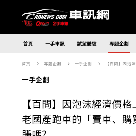
首頁
一手車訊
試駕體驗
專題企劃
首頁
專題企劃
一手企劃
【百問】因泡沫
一手企劃
【百問】因泡沫經濟價格
老國產跑車的「賣車、購
賺嗎?