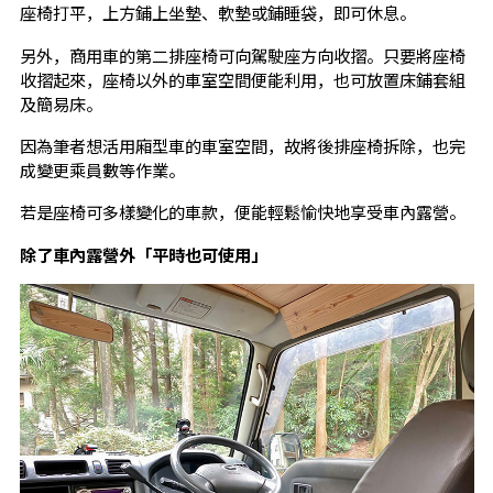
座椅打平，上方鋪上坐墊、軟墊或鋪睡袋，即可休息。
另外，商用車的第二排座椅可向駕駛座方向收摺。只要將座椅
收摺起來，座椅以外的車室空間便能利用，也可放置床鋪套組
及簡易床。
因為筆者想活用廂型車的車室空間，故將後排座椅拆除，也完
成變更乘員數等作業。
若是座椅可多樣變化的車款，便能輕鬆愉快地享受車內露營。
除了車內露營外「平時也可使用」