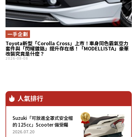
一手企劃
Toyota新型「Corolla Cross」上市！車身同色霸氣空力
套件與「閃耀鍍鉻」提升存在感！「MODELLISTA」豪華
改裝究竟是什麼？
2026-08-08
人氣排行
Suzuki「可放進全罩式安全帽
的 125cc」Scooter 備受矚
目！採用全新流線設計與各項
2026.07.20