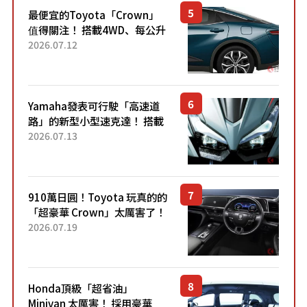
最便宜的Toyota「Crown」
值得關注！ 搭載4WD、每公升
22.4公里低油耗表現超亮眼！
2026.07.12
配備豐富、超越售價水準，堪
稱高CP值代表的「...
Yamaha發表可行駛「高速道
路」的新型小型速克達！ 搭載
能享受超強勁「渦輪感」的動
2026.07.13
力系統！ 採用與高階「Super
Sport」車款相同的...
910萬日圓！Toyota 玩真的的
「超豪華 Crown」太厲害了！
採用由「匠人技藝」打造的
2026.07.19
「專屬車色」與運動化「底盤
設定」！還配備專屬豪華...
Honda頂級「超省油」
Minivan 太厲害！ 採用豪華