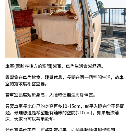
車室(駕駛座後方的空間)越寬，車內生活會越舒適。
露營會在車內飲食、睡覺休息，長期在同一個空間生活，故車
室的寬敞度相當重要。
若車室長度短於身高，入睡時便無法將腳伸直。
只要車室長比自己的身高再多10~15cm，躺平入睡完全不是問
題，最理想還是希望能有鋪床的空間(210cm)。如果無法鋪
床，大家也可以善用軟墊。
若車室長度不足，可將副駕打平，向前移動確保腳部空間。