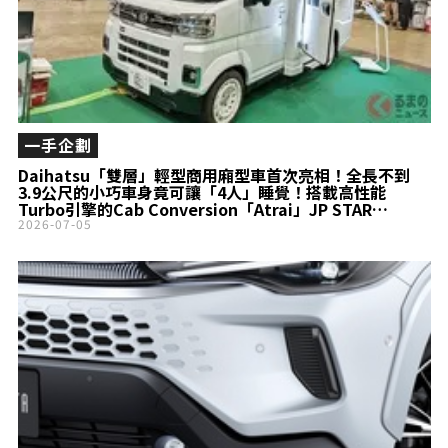
一手企劃
Daihatsu「雙層」輕型商用廂型車首次亮相！全長不到
3.9公尺的小巧車身竟可讓「4人」睡覺！搭載高性能
Turbo引擎的Cab Conversion「Atrai」JP STAR
happy1全新「City Turbo」正式亮相
2026-07-05