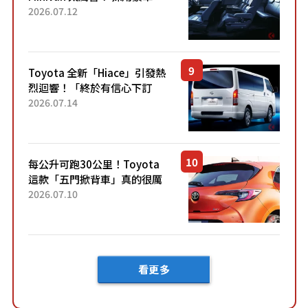
「真皮座椅」與專屬「黑色內
2026.07.12
裝」！ 每公升可跑約20公里，
兼具優異節能表現與舒適
「三...
Toyota 全新「Hiace」引發熱
烈迴響！「終於有信心下訂
了！」「哪個等級交車最
2026.07.14
快？」討論不斷！但下訂後竟
然還要等「超過半年」才能交
車？...
每公升可跑30公里！Toyota
這款「五門掀背車」真的很厲
害！ 擁有全長4.3公尺的「剛剛
2026.07.10
好車身尺寸」，配備全面升
級！ 採Hybrid專屬設...
看更多