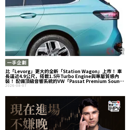
一手企劃
比「Levorg」更大的全新「Station Wagon」上市！ 車
長逼近4.9公尺，搭載1.5升Turbo Engine與專屬質感內
裝！ 配備頂級音響系統的VW「Passat Premium Sound
Edition」到底有什麼魅力？
2026-08-07