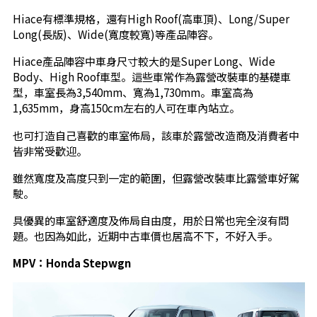
Hiace有標準規格，還有High Roof(高車頂)、Long/Super
Long(長版)、Wide(寬度較寬)等產品陣容。
Hiace產品陣容中車身尺寸較大的是Super Long、Wide
Body、High Roof車型。這些車常作為露營改裝車的基礎車
型，車室長為3,540mm、寬為1,730mm。車室高為
1,635mm，身高150cm左右的人可在車內站立。
也可打造自己喜歡的車室佈局，該車於露營改造商及消費者中
皆非常受歡迎。
雖然寬度及高度只到一定的範圍，但露營改裝車比露營車好駕
駛。
具優異的車室舒適度及佈局自由度，用於日常也完全沒有問
題。也因為如此，近期中古車價也居高不下，不好入手。
MPV
：Honda Stepwgn