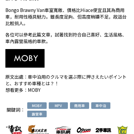
Bongo Brawny Van車室寬敞、價格比Hiace便宜且其為商用
車，耐用性極具魅力。雖長度足夠、但高度稍嫌不足，故這台
比較挑人。
各位可以參考此篇文章，試著找到符合自己喜好、生活風格、
車內露營風格的車款。
原文出處：
車中泊用のクルマを選ぶ際に押さえたいポイント
と、おすすめ車種とは？！
想看更多：
MOBY
MOBY
MPV
商用車
車中泊
關鍵詞：
露營車