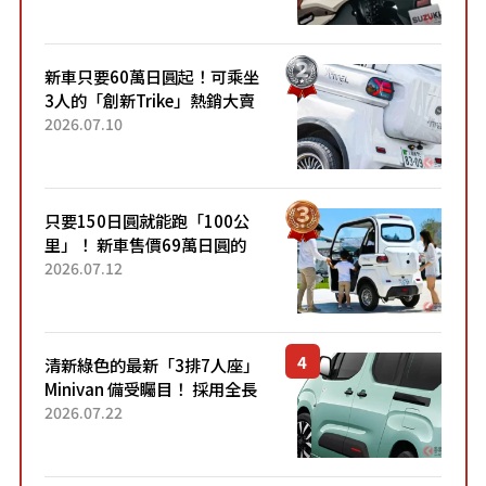
升級，騎乘更加舒適！已陸續
開始出口的新款「B...
新車只要60萬日圓起！可乘坐
3人的「創新Trike」熱銷大賣
成為人氣車款！「養車成本真
2026.07.10
的超便宜！」「150日圓就能
跑100公里」「小朋友坐得...
只要150日圓就能跑「100公
里」！ 新車售價69萬日圓的
「3人座」Trike大受歡迎！ 順
2026.07.12
應時代需求，究竟為何能迅速
熱賣？
清新綠色的最新「3排7人座」
Minivan 備受矚目！ 採用全長
4.7公尺剛剛好的車身尺寸與
2026.07.22
「滑門」設計！ 還推出467萬
元日圓起的5人座版...