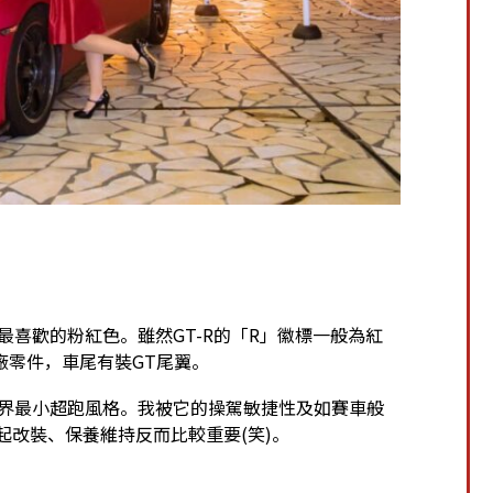
最喜歡的粉紅色。雖然GT-R的「R」徽標一般為紅
廠零件，車尾有裝GT尾翼。
種世界最小超跑風格。我被它的操駕敏捷性及如賽車般
比起改裝、保養維持反而比較重要(笑)。