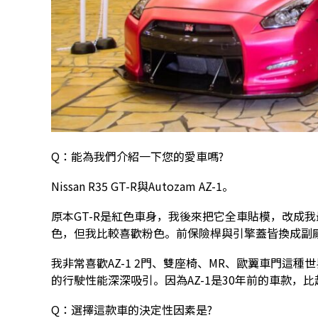
Q：能為我們介紹一下您的愛車嗎?
Nissan R35 GT-R與Autozam AZ-1。
原本GT-R是紅色車身，我後來把它全車貼模，改成我
色，但我比較喜歡粉色。前保險桿與引擎蓋皆換成副
我非常喜歡AZ-1 2門、雙座椅、MR、歐翼車門這
的行駛性能深深吸引。因為AZ-1是30年前的車款，
Q：選擇這款車的決定性因素是?