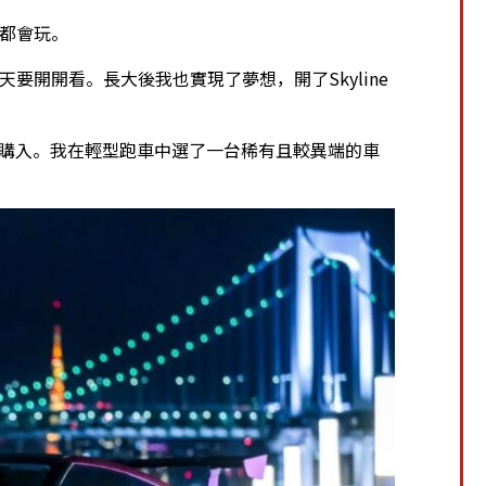
天都會玩。
天要開開看。長大後我也實現了夢想，開了Skyline
車而購入。我在輕型跑車中選了一台稀有且較異端的車