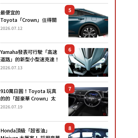
還推出467萬元日圓起的5
人座版...
最便宜的
Toyota「Crown」值得關
注！ 搭載4WD、每公升
2026.07.12
22.4公里低油耗表現超亮
眼！ 配備豐富、超越售價
水準，堪稱高CP值代表的
Yamaha發表可行駛「高速
「...
道路」的新型小型速克達！
搭載能享受超強勁「渦輪
2026.07.13
感」的動力系統！ 採用與
高階「Super Sport」車款
相同的...
910萬日圓！Toyota 玩真
的的「超豪華 Crown」太
厲害了！採用由「匠人技
2026.07.19
藝」打造的「專屬車色」與
運動化「底盤設定」！還配
備專屬豪華...
Honda頂級「超省油」
Minivan 太厲害！ 採用豪華