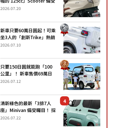
帽的 125cc」Scooter 備受
矚目！採用全新流線設計與
2026.07.20
各項升級，騎乘更加舒適！
已陸續開始出口的新款
「B...
新車只要60萬日圓起！可乘
坐3人的「創新Trike」熱銷
大賣成為人氣車款！「養車
2026.07.10
成本真的超便宜！」「150
日圓就能跑100公里」「小
朋友坐得...
只要150日圓就能跑「100
公里」！ 新車售價69萬日
圓的「3人座」Trike大受歡
2026.07.12
迎！ 順應時代需求，究竟
為何能迅速熱賣？
清新綠色的最新「3排7人
座」Minivan 備受矚目！ 採
用全長4.7公尺剛剛好的車
2026.07.22
身尺寸與「滑門」設計！