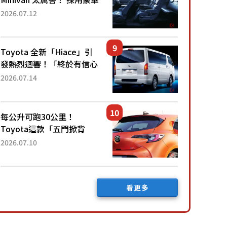
「真皮座椅」與專屬「黑色
2026.07.12
內裝」！ 每公升可跑約20
公里，兼具優異節能表現與
舒適「三...
Toyota 全新「Hiace」引
發熱烈迴響！「終於有信心
下訂了！」「哪個等級交車
2026.07.14
最快？」討論不斷！但下訂
後竟然還要等「超過半年」
才能交車？...
每公升可跑30公里！
Toyota這款「五門掀背
車」真的很厲害！ 擁有全
2026.07.10
長4.3公尺的「剛剛好車身
尺寸」，配備全面升級！
採Hybrid專屬設...
看更多