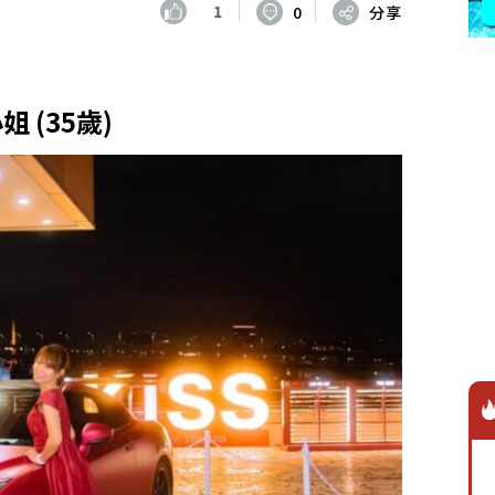
1
0
分享
小姐 (35歲)