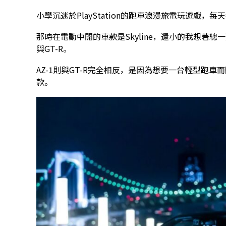
小學沉迷於PlayStation的跑車浪漫旅電玩遊戲，每
那時在電動中開的車款是Skyline，還小的我想著總一
與GT-R。
AZ-1則與GT-R完全相反，是因為想要一台輕型跑
款。