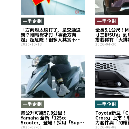
一手企劃
一手企劃
「方向燈太晚打了」是交通違
全長5.1公尺！M
規!? 剛轉彎才打「事後方向
寸三排SUV」
燈」超危險！很多人其實不懂
搭載稀有「大排
「方向燈的真正目的」是什麼
汽油turbo」
2025-10-18
2026-04-30
服！在台灣未導
的「CX-90」實
一手企劃
一手企劃
每公升可跑57.9公里！
Toyota新型「Co
Yamaha 全新「125cc
Cross」上市
Scooter」登場！採用「Super
力套件與「閃耀
Sport 風格設計」、車重僅93
在感！「MODEL
2026-07-01
2026-08-08