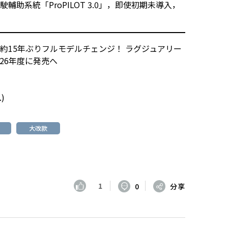
輔助系統「ProPILOT 3.0」，即使初期未導入，
約15年ぶりフルモデルチェンジ！ ラグジュアリー
26年度に発売へ
.
)
大改款
1
0
分享