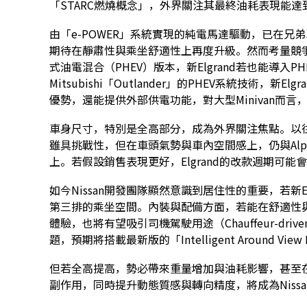
「STARC燃燒概念」，外界關注其最終油耗表現能達
由「e-POWER」系統實現的純電馬達驅動，已在兄弟車款
期待在靜肅性與乘坐舒適性上再度升級。然而考量競爭對手Toy
式油電混合（PHEV）版本，新Elgrand若也能導入
Mitsubishi「Outlander」的PHEV系統技術，
優勢，還能提供外部供電功能，對大型Minivan而
車身尺寸，特別是全高部分，成為外界關注焦點。以往E
雖具挑戰性，但在車頭氣勢與車內空間感上，仍與Alpha
上。若假設銷售表現更好，Elgrand的改款週期可
如今Nissan開發團隊顯然意識到居住性的重要，若新El
第三排的乘坐空間。內裝與配備方面，若能在舒適性
體驗，也將有望吸引司機駕駛用途（Chauffeur-d
題，預期將搭載最新版的「Intelligent Around V
但若全高提高，勢必帶來重量增加與油耗影響，甚至
副作用，同時提升動態質感與轉向精度，將成為Niss