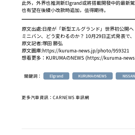
此外，外界也推測新Elgrand或將搭載開發中的最新駕駛
也有望在後續小改款時追加，值得期待。
原文出處:
日産が「新型エルグランド」世界初公開へ 
ミニバン、どう変わるのか？ 10月29日正式発表で、
原文記者:塚田 勝弘
原文圖庫:
https://kuruma-news.jp/photo/959321
想看更多：
KURUMAのNEWS
(
https://kuruma-news
關鍵詞：
Elgrand
KURUMAのNEWS
NISSAN
更多汽車資訊：CARNEWS 車訊網