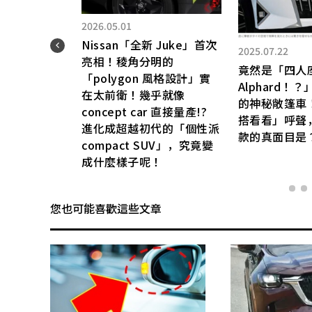
2026.05.01
ca」
Nissan「全新 Juke」首次
2025.07.22
亮相！稜角分明的
竟然是「四人
車」
「polygon 風格設計」實
Alphard！
？高
在太前衛！幾乎就像
的神秘敞篷車
有望
concept car 直接量產!?
搭看看」呼聲
:X
進化成超越初代的「個性派
款的真面目是
迎來
compact SUV」，究竟變
成什麼樣子呢！
您也可能喜歡這些文章