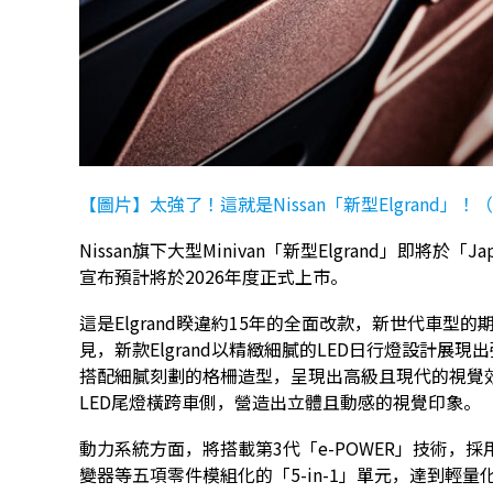
【圖片】太強了！這就是Nissan「新型Elgrand」！
Nissan旗下大型Minivan「新型Elgrand」即將於「Ja
宣布預計將於2026年度正式上市。
這是Elgrand睽違約15年的全面改款，新世代車
見，新款Elgrand以精緻細膩的LED日行燈設計展
搭配細膩刻劃的格柵造型，呈現出高級且現代的視覺
LED尾燈橫跨車側，營造出立體且動感的視覺印象。
動力系統方面，將搭載第3代「e-POWER」技術，
變器等五項零件模組化的「5-in-1」單元，達到輕