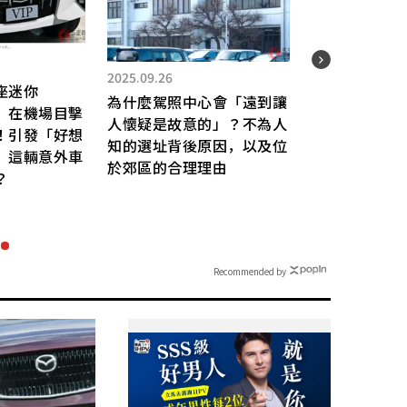
2026.
雪地
2025.09.26
行嗎
座迷你
為什麼駕照中心會「遠到讓
與「
？」 在機場目擊
人懷疑是故意的」？不為人
雪路
！引發「好想
知的選址背後原因，以及位
安裝
，這輛意外車
於郊區的合理理由
險！
？
差異
Recommended by