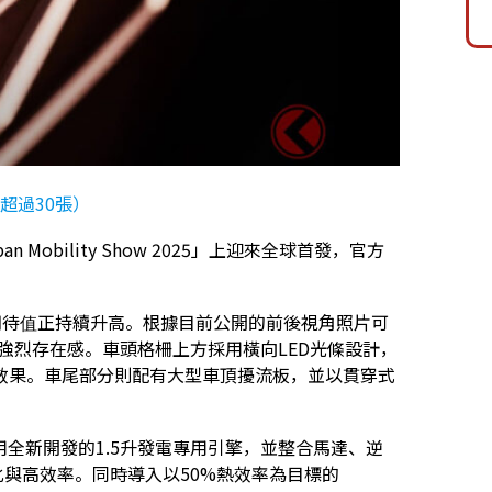
（超過30張）
pan Mobility Show 2025」上迎來全球首發，官方
型的期待值正持續升高。根據目前公開的前後視角照片可
現出強烈存在感。車頭格柵上方採用橫向LED光條設計，
效果。車尾部分則配有大型車頂擾流板，並以貫穿式
採用全新開發的1.5升發電專用引擎，並整合馬達、逆
量化與高效率。同時導入以50%熱效率為目標的