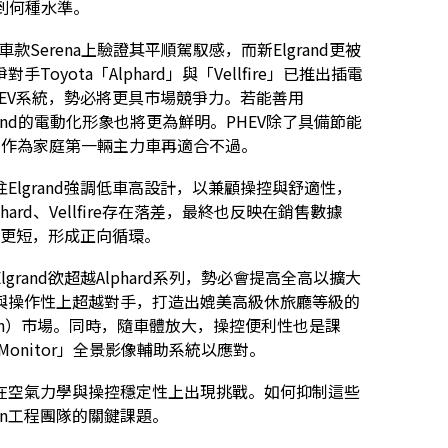
到何種水準。
Serena上驗證其平順駕馭感，而新Elgrand更被
ota「Alphard」與「Vellfire」已推出插電
PHEV系統，勢必將更具市場競爭力。若能善用
新Elgrand的電動化形象也將更為鮮明。PHEV除了具備節能
言，作為家庭第一輛主力車再適合不過。
lgrand強調低車高設計，以兼顧操控與舒適性，
rd、Vellfire存在落差，最終也反映在銷售數據
能會更短，形成正向循環。
grand欲超越Alphard系列，勢必會提高全高以擴大
與操作性上超越對手，打造出媲美高級休旅廳等級的
riven）市場。同時，隨車體放大，操控便利性也是課
iew Monitor」全景影像輔助系統以應對。
在空氣力學與操控穩定性上出現挑戰。如何抑制這些
an工程團隊的關鍵課題。