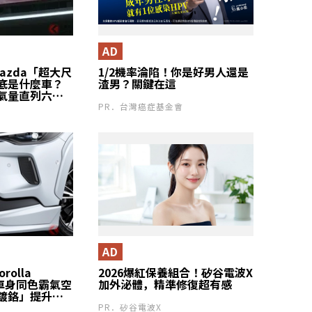
AD
azda「超大尺
1/2機率淪陷！你是好男人還是
到底是什麼車？
渣男？關鍵在這
氣量直列六缸
引擎，駕駛感超舒
PR．台灣癌症基金會
入實在太可惜
車解析
AD
rolla
2026爆紅保養組合！矽谷電波X
！車身同色霸氣空
加外泌體，精準修復超有感
鍍鉻」提升存
LISTA」豪華
PR．矽谷電波X