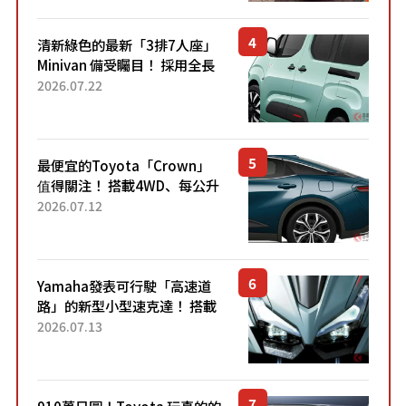
清新綠色的最新「3排7人座」
Minivan 備受矚目！ 採用全長
4.7公尺剛剛好的車身尺寸與
2026.07.22
「滑門」設計！ 還推出467萬
元日圓起的5人座版...
最便宜的Toyota「Crown」
值得關注！ 搭載4WD、每公升
22.4公里低油耗表現超亮眼！
2026.07.12
配備豐富、超越售價水準，堪
稱高CP值代表的「...
Yamaha發表可行駛「高速道
路」的新型小型速克達！ 搭載
能享受超強勁「渦輪感」的動
2026.07.13
力系統！ 採用與高階「Super
Sport」車款相同的...