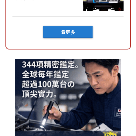
向」系統！以宛如「軍用
車!?」般的硬派規格開發的
「Mega C...
看更多