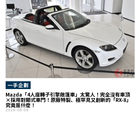
一手企劃
Mazda「4人座轉子引擎敞篷車」太驚人！完全沒有車頂
×採用對開式車門！原廠特製、極罕見又創新的「RX-8」
究竟是什麼！
2026-08-08