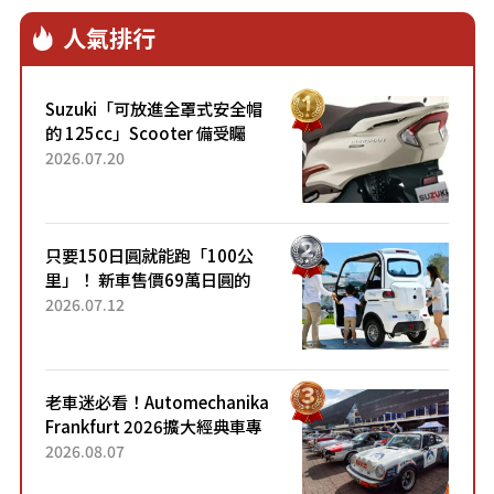
人氣排行
Suzuki「可放進全罩式安全帽
的 125cc」Scooter 備受矚
目！採用全新流線設計與各項
2026.07.20
升級，騎乘更加舒適！已陸續
開始出口的新款「B...
只要150日圓就能跑「100公
里」！ 新車售價69萬日圓的
「3人座」Trike大受歡迎！ 順
2026.07.12
應時代需求，究竟為何能迅速
熱賣？
老車迷必看！Automechanika
Frankfurt 2026擴大經典車專
區 1954年珍稀古董車現場修復
2026.08.07