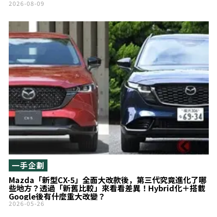
G“Z・ACTIVE ELEGANCE”」究竟是什麼？
2026-08-09
一手企劃
Mazda「新型CX-5」全面大改款後，第三代究竟進化了哪
些地方？透過「新舊比較」來看看差異！Hybrid化＋搭載
Google後有什麼重大改變？
2026-05-26