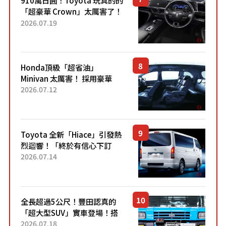
910萬日圓！Toyota 玩真的的
「超豪華 Crown」太厲害了！
採用由「匠人技藝」打造的
2026.07.19
「專屬車色」與運動化「底盤
設定」！還配備專屬豪華...
Honda頂級「超省油」
Minivan 太厲害！ 採用豪華
「真皮座椅」與專屬「黑色內
2026.07.12
裝」！ 每公升可跑約20公里，
兼具優異節能表現與舒適
「三...
Toyota 全新「Hiace」引發熱
烈迴響！「終於有信心下訂
了！」「哪個等級交車最
2026.07.14
快？」討論不斷！但下訂後竟
然還要等「超過半年」才能交
車？...
全長超過5公尺！豐田認真的
「超大型SUV」實車登場！搭
載後輪也會轉向的「四輪轉
2026.07.18