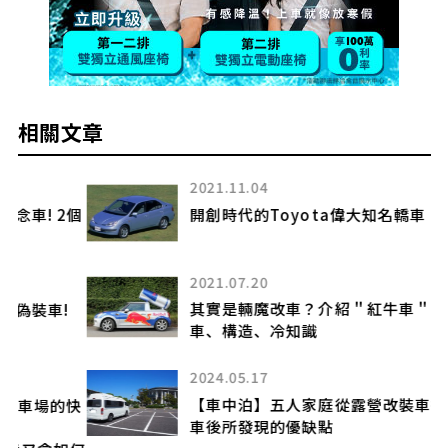
相關文章
2021.11.04
2個
開創時代的Toyota偉大知名轎車
2021.07.20
其實是輛魔改車？介紹＂紅牛車＂的原型
車、構造、冷知識
2024.05.17
【車中泊】五人家庭從露營改裝車換乘露營
快
車後所發現的優缺點