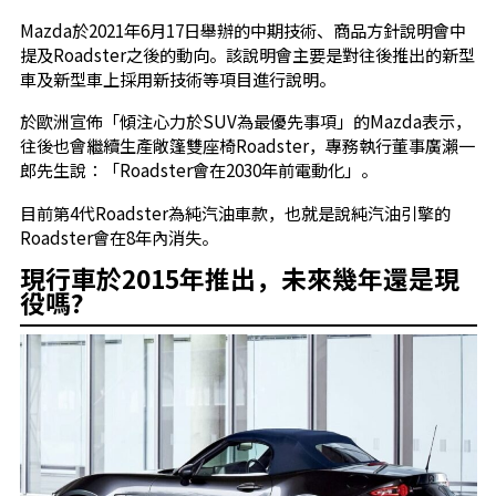
Mazda於2021年6月17日舉辦的中期技術、商品方針說明會中
提及Roadster之後的動向。該說明會主要是對往後推出的新型
車及新型車上採用新技術等項目進行說明。
於歐洲宣佈「傾注心力於SUV為最優先事項」的Mazda表示，
往後也會繼續生產敞篷雙座椅Roadster，專務執行董事廣瀨一
郎先生說：「Roadster會在2030年前電動化」。
目前第4代Roadster為純汽油車款，也就是說純汽油引擎的
Roadster會在8年內消失。
現行車於2015年推出，未來幾年還是現
役嗎?