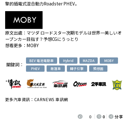
擎的插電式混合動力Roadster PHEV。
原文出處：
マツダ ロードスター次期モデルは世界一美しいオ
ープンカー目指す？予想CGにうっとり
想看更多：
MOBY
BEV 電池電動車
Hybrid
MAZDA
MOBY
關鍵詞：
PHEV
敞篷車
轉子引擎
預想圖
更多汽車資訊：CARNEWS 車訊網
0
0
分享