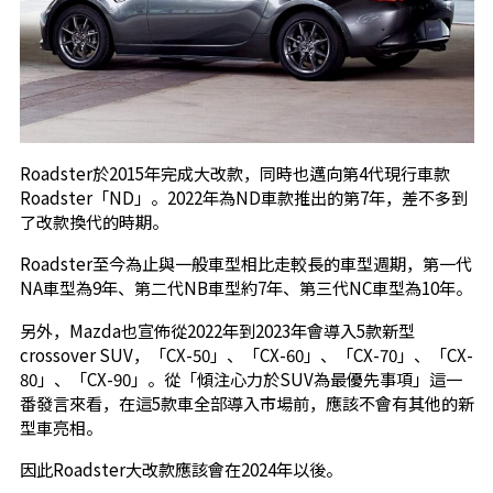
Roadster於2015年完成大改款，同時也邁向第4代現行車款
Roadster「ND」。2022年為ND車款推出的第7年，差不多到
了改款換代的時期。
Roadster至今為止與一般車型相比走較長的車型週期，第一代
NA車型為9年、第二代NB車型約7年、第三代NC車型為10年。
另外，Mazda也宣佈從2022年到2023年會導入5款新型
crossover SUV，「CX-50」、「CX-60」、「CX-70」、「CX-
80」、「CX-90」。從「傾注心力於SUV為最優先事項」這一
番發言來看，在這5款車全部導入市場前，應該不會有其他的新
型車亮相。
因此Roadster大改款應該會在2024年以後。