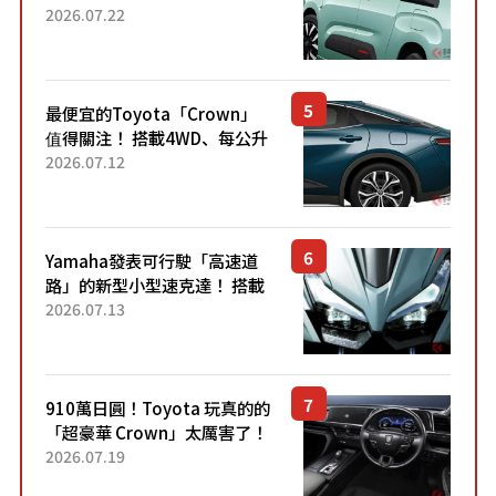
4.7公尺剛剛好的車身尺寸與
2026.07.22
「滑門」設計！ 還推出467萬
元日圓起的5人座版...
最便宜的Toyota「Crown」
值得關注！ 搭載4WD、每公升
22.4公里低油耗表現超亮眼！
2026.07.12
配備豐富、超越售價水準，堪
稱高CP值代表的「...
Yamaha發表可行駛「高速道
路」的新型小型速克達！ 搭載
能享受超強勁「渦輪感」的動
2026.07.13
力系統！ 採用與高階「Super
Sport」車款相同的...
910萬日圓！Toyota 玩真的的
「超豪華 Crown」太厲害了！
採用由「匠人技藝」打造的
2026.07.19
「專屬車色」與運動化「底盤