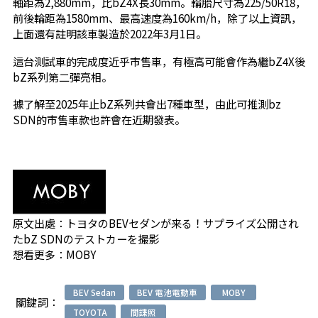
軸距為2,880mm，比bZ4X長30mm。輪胎尺寸為225/50R18，
前後輪距為1580mm、最高速度為160km/h，除了以上資訊，
上面還有註明該車製造於2022年3月1日。
這台測試車的完成度近乎市售車，有極高可能會作為繼bZ4X後
bZ系列第二彈亮相。
據了解至2025年止bZ系列共會出7種車型，由此可推測bz
SDN的市售車款也許會在近期發表。
原文出處：
トヨタのBEVセダンが来る！サプライズ公開され
たbZ SDNのテストカーを撮影
想看更多：
MOBY
BEV Sedan
BEV 電池電動車
MOBY
關鍵詞：
TOYOTA
間諜照