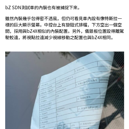
bZ SDN測試車的內裝也有被捕捉下來。
雖然內裝幾乎包得密不透風，但仍可看見車內設有像特斯拉一
樣的巨大顯示螢幕。中控台上有旋鈕式排檔，下方空出一個空
間，採用與bZ4X相似的內裝配置。另外，儀錶板位置設得離駕
駛較遠，將視點拉遠減少視線移動之配置也與bZ4X相同。