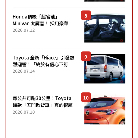
設定」！還配備專屬豪華...
Honda頂級「超省油」
Minivan 太厲害！ 採用豪華
「真皮座椅」與專屬「黑色內
2026.07.12
裝」！ 每公升可跑約20公里，
兼具優異節能表現與舒適
「三...
Toyota 全新「Hiace」引發熱
烈迴響！「終於有信心下訂
了！」「哪個等級交車最
2026.07.14
快？」討論不斷！但下訂後竟
然還要等「超過半年」才能交
車？...
每公升可跑30公里！Toyota
這款「五門掀背車」真的很厲
害！ 擁有全長4.3公尺的「剛剛
2026.07.10
好車身尺寸」，配備全面升
級！ 採Hybrid專屬設...