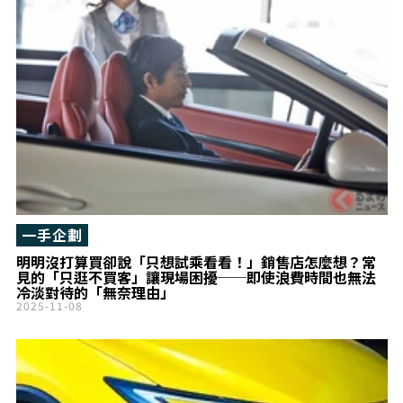
一手企劃
明明沒打算買卻說「只想試乘看看！」銷售店怎麼想？常
見的「只逛不買客」讓現場困擾──即使浪費時間也無法
冷淡對待的「無奈理由」
2025-11-08