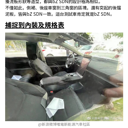
擾流板形狀等造型，都與bZ SDN的設計極為相似。
不僅如此，側裙、後座車窗到三角窗的區塊，還有突起的後擋
泥板，皆與bZ SDN一致。這台測試車肯定就是bZ SDN。
捕捉到內裝及規格表
@新浪微博唯電新能源汽車社區