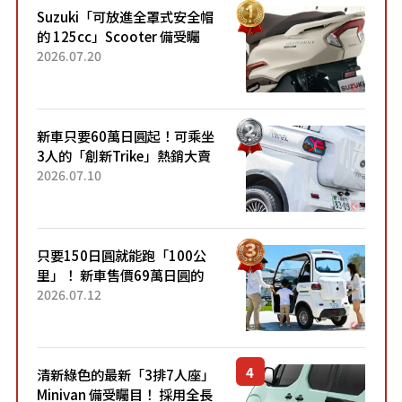
Suzuki「可放進全罩式安全帽
的 125cc」Scooter 備受矚
目！採用全新流線設計與各項
2026.07.20
升級，騎乘更加舒適！已陸續
開始出口的新款「B...
新車只要60萬日圓起！可乘坐
3人的「創新Trike」熱銷大賣
成為人氣車款！「養車成本真
2026.07.10
的超便宜！」「150日圓就能
跑100公里」「小朋友坐得...
只要150日圓就能跑「100公
里」！ 新車售價69萬日圓的
「3人座」Trike大受歡迎！ 順
2026.07.12
應時代需求，究竟為何能迅速
熱賣？
清新綠色的最新「3排7人座」
Minivan 備受矚目！ 採用全長