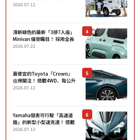
「3人座」Trike大受歡迎！ 順
2026.07.12
應時代需求，究竟為何能迅速
熱賣？
清新綠色的最新「3排7人座」
Minivan 備受矚目！ 採用全長
4.7公尺剛剛好的車身尺寸與
2026.07.22
「滑門」設計！ 還推出467萬
元日圓起的5人座版...
最便宜的Toyota「Crown」
值得關注！ 搭載4WD、每公升
22.4公里低油耗表現超亮眼！
2026.07.12
配備豐富、超越售價水準，堪
稱高CP值代表的「...
Yamaha發表可行駛「高速道
路」的新型小型速克達！ 搭載
能享受超強勁「渦輪感」的動
2026.07.13
力系統！ 採用與高階「Super