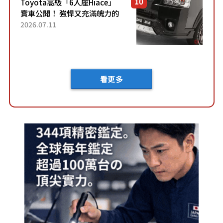
Toyota高級「6人座Hiace」
實車公開！ 強悍又充滿魄力的
「全黑設計」搭配特別「豪華
2026.07.11
內裝」！ Premium打造的「限
定Bruno」由...
看更多