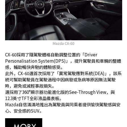
Mazda CX-60
CX-60採用了隨駕駛體格自動調整位置的「Driver
Personalisation System(DPS)」，提升駕駛員和車輛的整體
感，輔助暢快奔馳的體驗感受。
此外，CX-60還首次採用了「異常駕駛應對系統(DEA)」，該系
統可幫助駕駛員在駕駛過程中因病發或急病等原因無法駕駛
時，避免或減輕事故損失。
還採用了360°顯示器功能進化版的See-Through View，與
12.3英寸TFT全彩液晶儀表板。
Mazda自信滿滿地推出為駕駛員與同乘者提供愉快駕駛感與安
心、安全感的SUV。