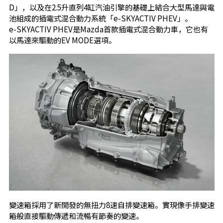
D」，以及在2.5升直列4缸汽油引擎的基礎上結合大型馬達與電
池組成的插電式混合動力系統「e-SKYACTIV PHEV」。
e-SKYACTIV PHEV是Mazda首款插電式混合動力車，它也有
以馬達來驅動的EV MODE選項。
變速箱採用了新開發的無扭力8速自排變速箱。實現像手排變速
箱般直接驅動傳遞和流暢有節奏的變速。