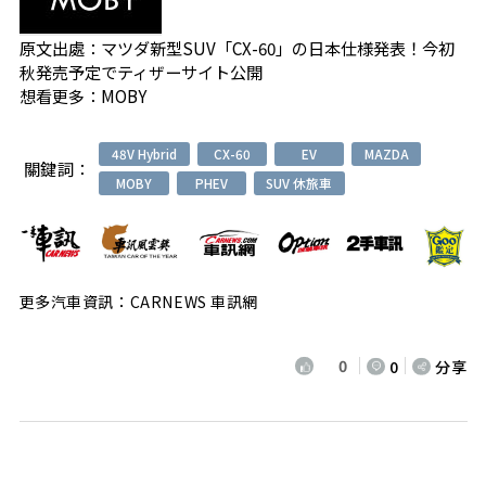
原文出處：
マツダ新型SUV「CX-60」の日本仕様発表！今初
秋発売予定でティザーサイト公開
想看更多：
MOBY
48V Hybrid
CX-60
EV
MAZDA
關鍵詞：
MOBY
PHEV
SUV 休旅車
更多汽車資訊：CARNEWS 車訊網
0
0
分享