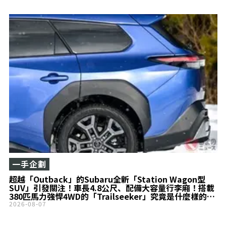
一手企劃
超越「Outback」的Subaru全新「Station Wagon型
SUV」引發關注！車長4.8公尺、配備大容量行李廂！搭載
380匹馬力強悍4WD的「Trailseeker」究竟是什麼樣的
車？
2026-08-07