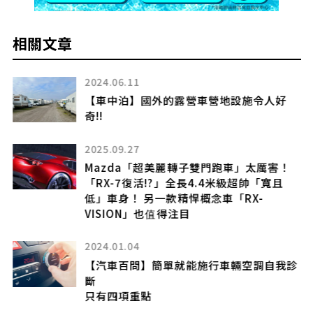
相關文章
2024.06.11
圖
【車中泊】國外的露營車營地設施令人好
奇!!
2025.09.27
Mazda「超美麗轉子雙門跑車」太厲害！
「RX-7復活!?」全長4.4米級超帥「寬且
低」車身！ 另一款精悍概念車「RX-
VISION」也值得注目
2024.01.04
【汽車百問】簡單就能施行車輛空調自我診
斷
只有四項重點