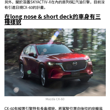
另外，關於涵蓋SKYACTIV-X在內的直列6缸汽油引擎，目前沒
有引進日規CX-60的計畫。
在long nose & short deck的車身有三
種樣貌
Mazda CX-60
CX-60有縱置引擎特有長鼻樣貌，將駕駛位置向後拉的座艙風