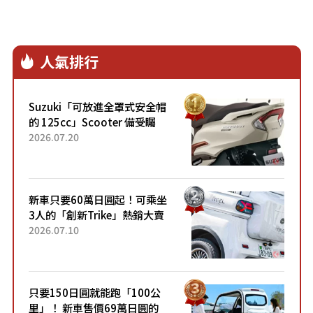
人氣排行
Suzuki「可放進全罩式安全帽
的 125cc」Scooter 備受矚
目！採用全新流線設計與各項
2026.07.20
升級，騎乘更加舒適！已陸續
開始出口的新款「B...
新車只要60萬日圓起！可乘坐
3人的「創新Trike」熱銷大賣
成為人氣車款！「養車成本真
2026.07.10
的超便宜！」「150日圓就能
跑100公里」「小朋友坐得...
只要150日圓就能跑「100公
里」！ 新車售價69萬日圓的