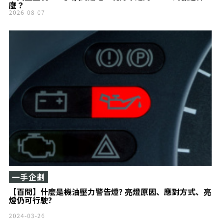
麼？
2026-08-07
一手企劃
【百問】什麼是機油壓力警告燈? 亮燈原因、應對方式、亮
燈仍可行駛?
2024-03-26