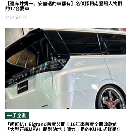
【連赤井秀一、安室透的車都有】名偵探柯南登場人物們
的17台愛車
2022-05-12
一手企劃
「超低趴」Elgrand首度公開！16年來首度全面改款的
「大型正統MPV」趴到貼地！魄力十足的KUHL式樣是什