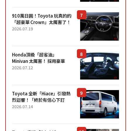
Sport」車款相同的...
910萬日圓！Toyota 玩真的的
「超豪華 Crown」太厲害了！
採用由「匠人技藝」打造的
2026.07.19
「專屬車色」與運動化「底盤
設定」！還配備專屬豪華...
Honda頂級「超省油」
Minivan 太厲害！ 採用豪華
「真皮座椅」與專屬「黑色內
2026.07.12
裝」！ 每公升可跑約20公里，
兼具優異節能表現與舒適
「三...
Toyota 全新「Hiace」引發熱
烈迴響！「終於有信心下訂
了！」「哪個等級交車最
2026.07.14
快？」討論不斷！但下訂後竟
然還要等「超過半年」才能交
車？...