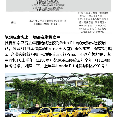
龍頭反應快速 一切都在掌握之中
其實和泰早從去年開始就陸續為Prius PHV的大動作陸續鋪
路，像是3月日本停產的Prius α七人座油電休旅車，還有3月與
6月台灣官網就陸續下架的Prius c與Prius，不過有趣的是，其
中Prius C上半年（1280輛）都還繳出優於去年全年（1128輛）
掛牌成績，對照一下，上半年Honda Fit掛牌數則為990輛！