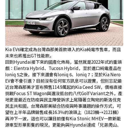
Kia EV6確定成為台灣森那美首款導入的Kia純電市售車，而且
未來也將推出GT性能款。
回到Hyundai接下來的國產化佈局，當然就是2022年式的重頭
戲：Elentra Hybrid、Tucosn Hybrid，至於進口純電產品在
Ioniq 5之後，接下來還會有Ioniq 6、Ioniq 7；至於Kia Nero
EV會不會引進？目前沒有任何官方訊息可以證實，但別忘記最
近台灣森那美才宣布預售114.9萬起的Kia Ceed SW，價格直接
挑戰Focus ST Wagon與還沒抵台的八代Golf Variant之外，產
地更是最近在防疫與民主陣營訴求上尾隨著立陶宛的斯洛伐克
民主共和國，台灣森那美結合防疫與時事議題的操作方式，可
望在上半年品牌銷售成長16.3％的浪頭上（1823輛→2121輛）
再沖下一波，這也可以讓目前僅有Kia Stonic MHEV一款新能
源車型形單影隻的現況，更能夠與Hyundai達成「兄弟爬山、