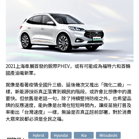
2021上海車展首發的銳際PHEV，或有可能成為福特六和首輛
國產油電新軍。
就像是看著疫情全國升三級、延後幾次又推出「強化二級」一
樣，新能源技術真正落實到親民的階段，或許會比想像中的還
要快。但依舊是老話一句，除了持續堅持防疫之外，也希望品
牌的反應速度，能夠像是台灣在短短時間內，讓疫苗施打普及
率衝出「台灣速度」一樣，無論是否真正超前部署，對於消費
大眾來說都必須是全民之福。
Hybrid
Hyundai
Kia
Mitsubishi