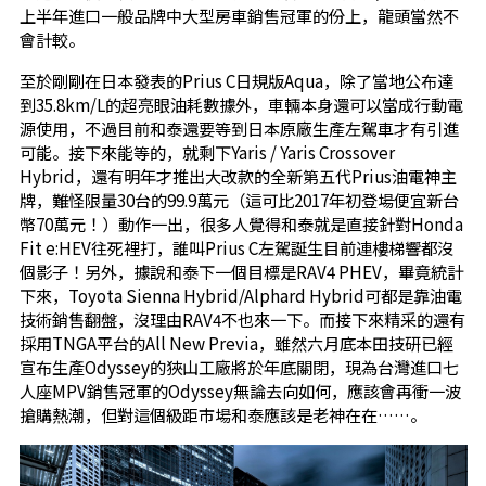
上半年進口一般品牌中大型房車銷售冠軍的份上，龍頭當然不
會計較。
至於剛剛在日本發表的Prius C日規版Aqua，除了當地公布達
到35.8km/L的超亮眼油耗數據外，車輛本身還可以當成行動電
源使用，不過目前和泰還要等到日本原廠生產左駕車才有引進
可能。接下來能等的，就剩下Yaris / Yaris Crossover
Hybrid，還有明年才推出大改款的全新第五代Prius油電神主
牌，難怪限量30台的99.9萬元（這可比2017年初登場便宜新台
幣70萬元！）動作一出，很多人覺得和泰就是直接針對Honda
Fit e:HEV往死裡打，誰叫Prius C左駕誕生目前連樓梯響都沒
個影子！另外，據說和泰下一個目標是RAV4 PHEV，畢竟統計
下來，Toyota Sienna Hybrid/Alphard Hybrid可都是靠油電
技術銷售翻盤，沒理由RAV4不也來一下。而接下來精采的還有
採用TNGA平台的All New Previa，雖然六月底本田技研已經
宣布生產Odyssey的狹山工廠將於年底關閉，現為台灣進口七
人座MPV銷售冠軍的Odyssey無論去向如何，應該會再衝一波
搶購熱潮，但對這個級距市場和泰應該是老神在在……。