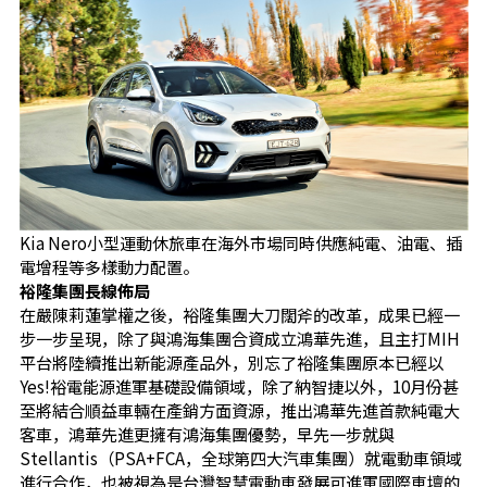
Kia Nero小型運動休旅車在海外市場同時供應純電、油電、插
電增程等多樣動力配置。
裕隆集團長線佈局
在嚴陳莉蓮掌權之後，裕隆集團大刀闊斧的改革，成果已經一
步一步呈現，除了與鴻海集團合資成立鴻華先進，且主打MIH
平台將陸續推出新能源產品外，別忘了裕隆集團原本已經以
Yes!裕電能源進軍基礎設備領域，除了納智捷以外，10月份甚
至將結合順益車輛在產銷方面資源，推出鴻華先進首款純電大
客車，鴻華先進更擁有鴻海集團優勢，早先一步就與
Stellantis（PSA+FCA，全球第四大汽車集團）就電動車領域
進行合作，也被視為是台灣智慧電動車發展可進軍國際車壇的