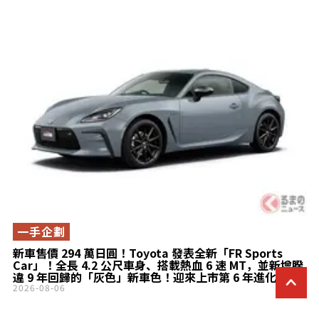
車款？
一手企劃
新車售價 294 萬日圓！Toyota 發表全新「FR Sports
Car」！全長 4.2 公尺車身、搭載熱血 6 速 MT，並新增睽
違 9 年回歸的「灰色」新車色！迎來上市第 6 年進化的
「GR86」，將於 28 日開放接單！
2026-08-06