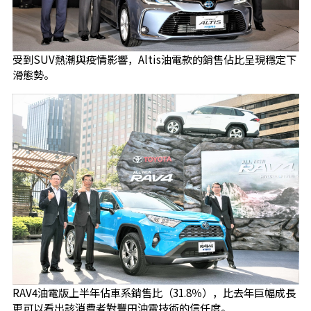
​受到SUV熱潮與疫情影響，Altis油電款的銷售佔比呈現穩定下
滑態勢。
RAV4油電版上半年佔車系銷售比（31.8％），比去年巨幅成長
更可以看出該消費者對豐田油電技術的信任度。