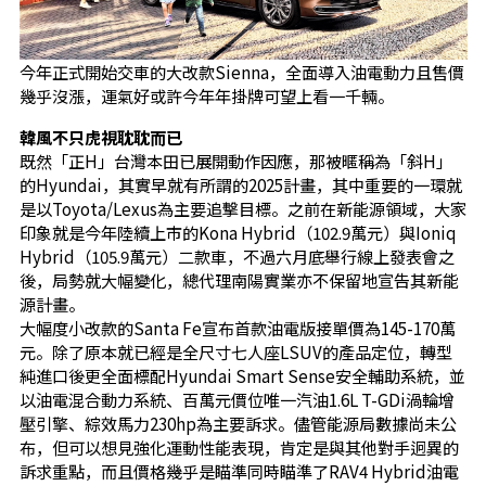
今年正式開始交車的大改款Sienna，全面導入油電動力且售價
幾乎沒漲，運氣好或許今年年掛牌可望上看一千輛。
韓風不只虎視耽耽而已
既然「正H」台灣本田已展開動作因應，那被暱稱為「斜H」
的Hyundai，其實早就有所謂的2025計畫，其中重要的一環就
是以Toyota/Lexus為主要追擊目標。之前在新能源領域，大家
印象就是今年陸續上市的Kona Hybrid（102.9萬元）與Ioniq
Hybrid（105.9萬元）二款車，不過六月底舉行線上發表會之
後，局勢就大幅變化，總代理南陽實業亦不保留地宣告其新能
源計畫。
大幅度小改款的Santa Fe宣布首款油電版接單價為145-170萬
元。除了原本就已經是全尺寸七人座LSUV的產品定位，轉型
純進口後更全面標配Hyundai Smart Sense安全輔助系統，並
以油電混合動力系統、百萬元價位唯一汽油1.6L T-GDi渦輪增
壓引擎、綜效馬力230hp為主要訴求。儘管能源局數據尚未公
布，但可以想見強化運動性能表現，肯定是與其他對手迥異的
訴求重點，而且價格幾乎是瞄準同時瞄準了RAV4 Hybrid油電