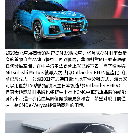
2020台北車展首發的納智捷MBX概念車，將會成為MIH平台量
產的首輛自主品牌市售車。回到國內，集團針對MIH並未限縮
任何發展空間，在中華汽車法說會上就已經宣告，除了積極與
Mitsubishi Motors就導入次世代Outlander PHEV國產化（目
前已經先人一著讓2021年式進口 版本以車電分離方式，讓買家
可以用低於150萬的售價入主日本製造的Outlander PHEV），
且同步確認MIH品牌也將衍生出掛上CMC中華汽車品牌的新能
源汽車，進一步藉由集團優勢擴展更多機會，希望跳脫目前僅
有一款CMC e-Veryca純電動菱利的困境。