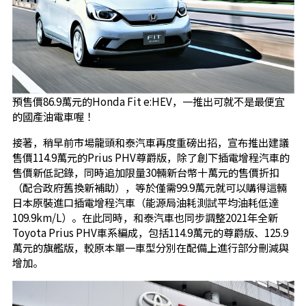
預售價86.9萬元的Honda Fit e:HEV，一推出可就不是最便宜
的國產油電車喔！
接著，稍早前市場龍頭和泰汽車再度重磅出招，宣布推出建議
售價114.9萬元的Prius PHV尊爵版，除了創下插電增程汽車的
售價新低記錄，同時追加限量30輛新台幣十萬元的售價折扣
（配合政府舊換新補助），等於僅需99.9萬元就可以購得這輛
日本原裝進口插電增程汽車（能源局油耗測試平均油耗低達
109.9km/L）。在此同時，和泰汽車也同步調整2021年全新
Toyota Prius PHV車系編成，包括114.9萬元的尊爵版、125.9
萬元的旗艦版，較原本單一車型分別在配備上進行部分刪減與
增加。