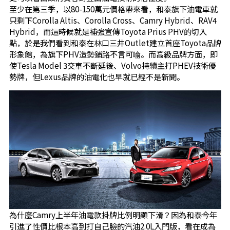
至少在第三季，以80-150萬元價格帶來看，和泰旗下油電車就
只剩下Corolla Altis、Corolla Cross、Camry Hybrid、RAV4
Hybrid，而這時候就是補強宣傳Toyota Prius PHV的切入
點，於是我們看到和泰在林口三井Outlet建立首座Toyota品牌
形象館，為旗下PHV造勢鋪路不言可喻。而高級品牌方面，即
使Tesla Model 3交車不斷延後、Volvo持續主打PHEV技術優
勢牌，但Lexus品牌的油電化也早就已經不是新聞。
為什麼Camry上半年油電款掛牌比例明顯下滑？因為和泰今年
引進了性價比根本高到打自己臉的汽油2.0L入門版，看在成為