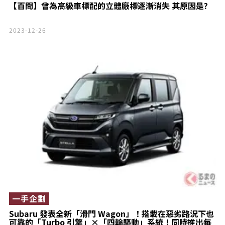
【百問】曾為高級車標配的立體廠標逐漸消失 其原因是?
2023-12-26
一手企劃
Subaru 發表全新「滑門 Wagon」！搭載在惡劣路況下也
可靠的「Turbo 引擎」×「四輪驅動」系統！同時推出每