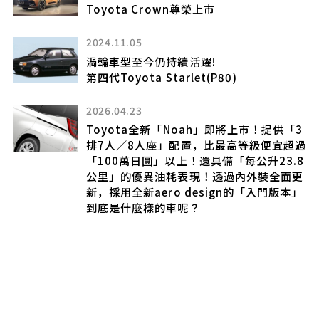
完整陣容進駐2026台北車展
PALISADE Calligraphy旗艦領軍登場
2026.03.16
Toyota全新的「FR Sedan」相當具有劃
時代意義！現在入手還能「省下約新台幣31
萬元」相當划算！採用流線車身搭配創新的
「雙層Headlight」，以及時尚的「豪華
3
Interior」設計！搭載安靜Power unit的
超過
「Mirai」到底是一款什麼樣的車？
8
更
2025.07.11
」
豐田全新「Crown Sport (皇冠運動休
旅)」的亮相引發了廣泛關注！不僅有許多
人驚呼「這款車帥到沒話說」，甚至出現了
「價格變便宜真開心！」的聲音。這款定位
為「高級」運動休旅的車款，在新增了新的
車型等級及特別式樣車後，究竟吸引了怎麼
樣的「熱切目光」呢？