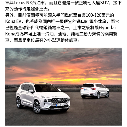
車與Lexus NX汽油車，而且它還是一款正統七人座SUV，接下
來的動作肯定還會更大。
另外，目前傳聞極可能讓入手門檻低至台幣100-120萬元的
Kona EV，也將成為國內唯一最便宜的進口純電小休旅，而它
已經是全球新世代暢銷純電車之一，上市之後將讓Hyundai
Kona成為市場上唯一汽油、油電、純電三動力齊備的乘用新
車，而且是定位最夯的小型運動休旅車。