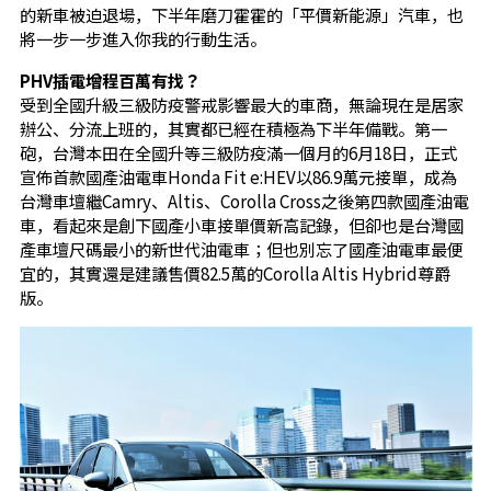
的新車被迫退場，下半年磨刀霍霍的「平價新能源」汽車，也
將一步一步進入你我的行動生活。
PHV插電增程百萬有找？
受到全國升級三級防疫警戒影響最大的車商，無論現在是居家
辦公、分流上班的，其實都已經在積極為下半年備戰。第一
砲，台灣本田在全國升等三級防疫滿一個月的6月18日，正式
宣佈首款國產油電車Honda Fit e:HEV以86.9萬元接單，成為
台灣車壇繼Camry、Altis、Corolla Cross之後第四款國產油電
車，看起來是創下國產小車接單價新高記錄，但卻也是台灣國
產車壇尺碼最小的新世代油電車；但也別忘了國產油電車最便
宜的，其實還是建議售價82.5萬的Corolla Altis Hybrid尊爵
版。