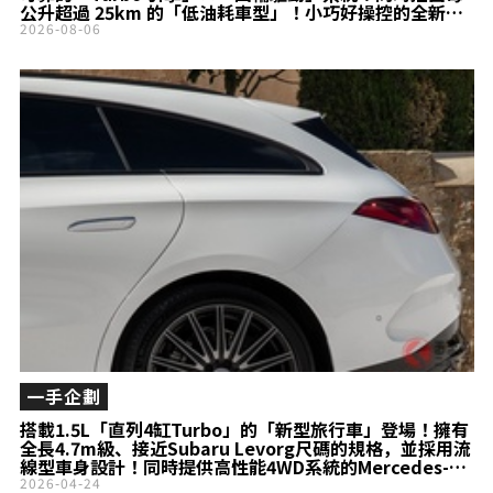
公升超過 25km 的「低油耗車型」！小巧好操控的全新
Stella 登場！
2026-08-06
一手企劃
搭載1.5L「直列4缸Turbo」的「新型旅行車」登場！擁有
全長4.7m級、接近Subaru Levorg尺碼的規格，並採用流
線型車身設計！同時提供高性能4WD系統的Mercedes-
Benz「CLA Shooting Brake」德國版本究竟是什麼樣的
2026-04-24