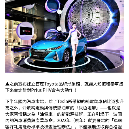
▲之前宣布建立首座Toyota品牌形象館，就讓人知道和泰車接
下來肯定針對Prius PHV會有大動作！
下半年國內汽車市場，除了Tesla所帶領的純電動車佔比逐步升
高之外，介於純電動與傳統燃油車的「灰色地帶」——也就是
大家習慣稱之為「油電車」的新能源技術，正在引燃下一波國
內的汽車消費與產業革命。2022年（明年）就要登場的「車輛
容許耗用能源標準及檢查管理辦法」，不僅讓無法取得合格證