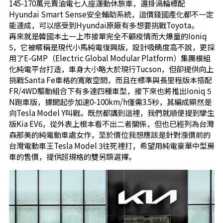
145-170萬元賣油電七人座運動休旅車，還掛渦輪標配
Hyundai Smart Sense安全輔助系統，這價錢國產化都不一定
能達成，可以感受到Hyundai原廠有多想要挑戰Toyota。
再來就是韓國本土一上市接單完全不顧疫情而大爆量的Ioniq
5，它被暱稱是現代小馬純電復興版，設計吸睛度高不說，更採
用了E-GMP（Electric Global Modular Platform）集團模組
化純電平台打造，車身大小略大於現行Tucson，但卻提供向上
挑戰Santa Fe車格的寬敞空間，而且在標準與長里程版本搭配
FR/4WD驅動組合下有多達四種車型，接下來也將推出Ioniq 5
N跑車版，據聞起步加速0-100km/h僅需3.5秒，其編成顯然是
向Tesla Model Y叫戰。既然都講到這裡，我們就順便提到攣生
版Kia EV6，從外表上根本看不出二者關係，但也已經列為台灣
森那美的純電動車處女作，至於價位我想應該是針對漲價前的
台灣電動車王Tesla Model 3往死裡打，希望用純電豪華中型房
車的售價，提供超規格的雙另類選擇。