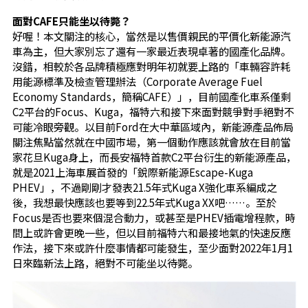
面對CAFE只能坐以待斃？
好喔！本文關注的核心，當然是以售價親民的平價化新能源汽
車為主，但大家別忘了還有一家最近表現卓著的國產化品牌。
沒錯，相較於各品牌積極應對明年初就要上路的「車輛容許耗
用能源標準及檢查管理辦法（Corporate Average Fuel
Economy Standards，簡稱CAFE）」，目前國產化車系僅剩
C2平台的Focus、Kuga，福特六和接下來面對競爭對手絕對不
可能冷眼旁觀。以目前Ford在大中華區域內，新能源產品佈局
關注焦點當然就在中國市場，第一個動作應該就會放在目前當
家花旦Kuga身上，而長安福特首款C2平台衍生的新能源產品，
就是2021上海車展首發的「銳際新能源Escape-Kuga
PHEV」，不過剛剛才發表21.5年式Kuga X強化車系編成之
後，我想最快應該也要等到22.5年式Kuga XX吧……。至於
Focus是否也要來個混合動力，或甚至是PHEV插電增程款，時
間上或許會更晚一些，但以目前福特六和最接地氣的快速反應
作法，接下來或許什麼事情都可能發生，至少面對2022年1月1
日來臨新法上路，絕對不可能坐以待斃。