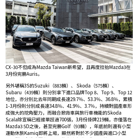
CX-30不但成為Mazda Taiwan新希望，且再度拉抬Mazda3在
3月份完勝Auris。
另外堪稱3S的Suzuki（883輛）、 Skoda（575輛）、
Subaru（439輛）則分別拿下進口品牌Top 8、Top 9、Top 12
地位，亦分別比去年同期成長達29.7％、53.3％、36.8％，累積
1-3月份則分別成長達34.8％、41.9％、3.7％，持續對國產車形
成強大的挖角壓力，而融合掀背車與旅行車機能的Skoda
Scala除宣稱已經接單超過700張，3月份掛牌219輛，亦僅落在
Mazda3 5D之後，甚至完勝Golf（93輛），年底前則還有小型
運動休旅Kamiq即將上場，顯然將對於不少國產與進口小型