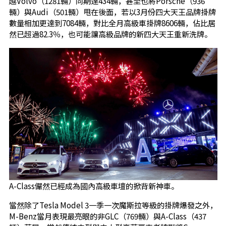
越Volvo（1281輛）同期達434輛，甚至也將Porsche（936
輛）與Audi（501輛）甩在後面，若以3月份四大天王品牌掛牌
數量相加更達到7084輛，對比全月高級車掛牌8606輛，佔比居
然已超過82.3％，也可能讓高級品牌的新四大天王重新洗牌。
A-Class儼然已經成為國內高級車壇的掀背新神車。
當然除了Tesla Model 3一季一次魔斯拉等級的掛牌爆發之外，
M-Benz當月表現最亮眼的非GLC（769輛）與A-Class（437