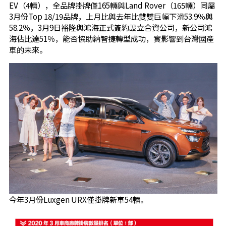
EV（4輛），全品牌掛牌僅165輛與Land Rover（165輛）同屬
3月份Top 18/19品牌，上月比與去年比雙雙巨幅下滑53.9％與
58.2％，3月9日裕隆與鴻海正式簽約設立合資公司，新公司鴻
海佔比達51％，能否協助納智捷轉型成功，實影響到台灣國產
車的未來。
今年3月份Luxgen URX僅掛牌新車54輛。​