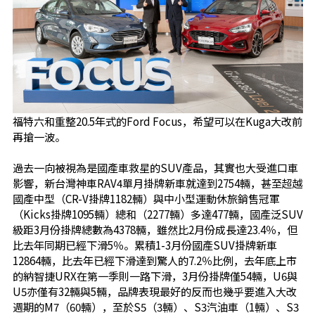
福特六和重整20.5年式的Ford Focus，希望可以在Kuga大改前
再搶一波。
過去一向被視為是國產車救星的SUV產品，其實也大受進口車
影響，新台灣神車RAV4單月掛牌新車就達到2754輛，甚至超越
國產中型（CR-V掛牌1182輛）與中小型運動休旅銷售冠軍
（Kicks掛牌1095輛）總和（2277輛）多達477輛，國產泛SUV
級距3月份掛牌總數為4378輛，雖然比2月份成長達23.4％，但
比去年同期已經下滑5％。累積1-3月份國產SUV掛牌新車
12864輛，比去年已經下滑達到驚人的7.2％比例，去年底上市
的納智捷URX在第一季則一路下滑，3月份掛牌僅54輛，U6與
U5亦僅有32輛與5輛，品牌表現最好的反而也幾乎要進入大改
週期的M7（60輛），至於S5（3輛）、S3汽油車（1輛）、S3