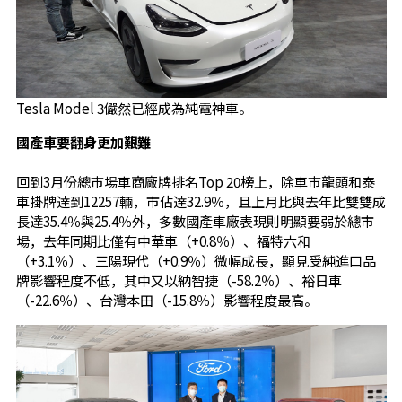
Tesla Model 3儼然已經成為純電神車。
國產車要翻身更加艱難
回到3月份總市場車商廠牌排名Top 20榜上，除車市龍頭和泰
車掛牌達到12257輛，市佔達32.9％，且上月比與去年比雙雙成
長達35.4％與25.4％外，多數國產車廠表現則明顯要弱於總市
場，去年同期比僅有中華車（+0.8％）、福特六和
（+3.1％）、三陽現代（+0.9％）微幅成長，顯見受純進口品
牌影響程度不低，其中又以納智捷（-58.2％）、裕日車
（-22.6％）、台灣本田（-15.8％）影響程度最高。