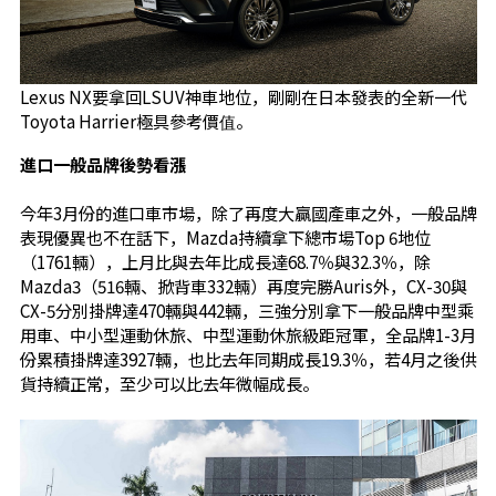
Lexus NX要拿回LSUV神車地位，剛剛在日本發表的全新一代
Toyota Harrier極具參考價值。
進口一般品牌後勢看漲
今年3月份的進口車市場，除了再度大贏國產車之外，一般品牌
表現優異也不在話下，Mazda持續拿下總市場Top 6地位
（1761輛），上月比與去年比成長達68.7％與32.3％，除
Mazda3（516輛、掀背車332輛）再度完勝Auris外，CX-30與
CX-5分別掛牌達470輛與442輛，三強分別拿下一般品牌中型乘
用車、中小型運動休旅、中型運動休旅級距冠軍，全品牌1-3月
份累積掛牌達3927輛，也比去年同期成長19.3％，若4月之後供
貨持續正常，至少可以比去年微幅成長。