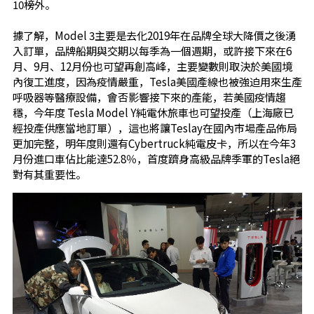
10榜外。
據了解，Model 3主要是去化2019年在品牌全球大降價之後湧
入訂單，品牌船期與交期以每季為一個週期，或許接下來在6
月、9月、12月份也可望再創高峰，主要變數則取決於美國境
內復工進度，因為疫情嚴重，Tesla美國產線也被強迫用來生產
呼吸器等醫療設備，會否影響接下來的產能，若美國疫情趨
穩，今年度 Tesla Model Y純電休旅車也可望投產（上海廠已
經投產供應當地訂單），這也將讓Teslay在國內市場產品佈局
更加完整，明年度則還有Cybertruck純電皮卡，所以在今年3
月份進口車佔比能達52.8％，首度躋身高級品牌季軍的Tesla絕
對有其重要性。