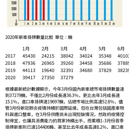
2020年新車掛牌數量比較 單位：輛
1月
2月
3月
4月
5月
6月
2017
45430
24215
38042
34024
35348
4010
2018
47936
26965
39260
34458
35686
3788
2019
44113
19640
32391
34680
37829
3823
2020
39417
27350
37279
根據最新統計數據顯示，今年3月份國內新車總市場掛牌數量達
到37279輛，不僅比2月份成長達36.3％，更比去年3月成長達
15.1％，進口車掛牌達19697輛，佔總市場比例高達52.8％，儘
管3月份新冠肺炎疫情持續於國際延燒，但在台灣包括國產車物
料與進口整車，在3月份供應尚未出現短缺情況，然政府疫情控
制得宜，也讓具消費能力的買家持續出手，而累積1-3月份首季
掛牌新車則已達104406輛，甚至比去年成長高達8.2％，進口車