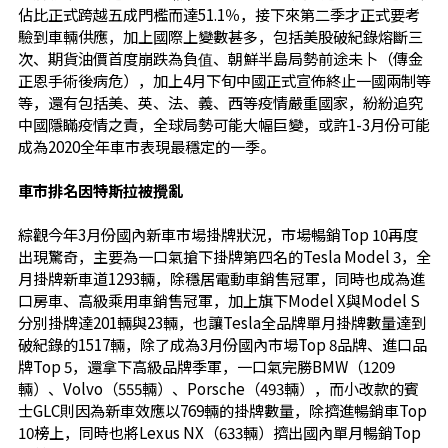
佔比正式跨越五成門檻而達51.1％，接下來第二季才正式要考
驗到車輛供應，加上國際上變數甚多，包括美股破紀錄熔斷三
次、期貨油價首度崩跌為負值、朝鮮半島局勢前途未卜（傳金
正恩手術後病危），加上4月下旬中國正式宣佈終止一國兩制等
等，還有包括美、英、法、義、西等疫情嚴重國家，紛紛追究
中國隱瞞疫情之責，全球局勢可能大幅巨變，或許1-3月份可能
成為2020全年車市表現最穩定的一季。
車市排名因特斯拉被攪亂
綜觀今年3月份國內新車市場掛牌狀況，市場暢銷Top 10再度
出現驚奇，主要為一口氣搶下掛牌第四名的Tesla Model 3，全
月掛牌新車道1293輛，除穩居電動車銷售冠軍，同時也成為進
口房車、高級乘用車銷售冠軍，加上旗下Model X與Model S
分別掛牌達201輛與23輛，也讓Tesla全品牌單月掛牌數量達到
破紀錄的1517輛，除了成為3月份國內市場Top 8品牌、進口品
牌Top 5，還拿下高級品牌季軍，一口氣完勝BMW（1209
輛）、Volvo（555輛）、Porsche（493輛），而小改款的賓
士GLC則因為新車效應以769輛的掛牌數量，除擠進暢銷車Top
10榜上，同時也將Lexus NX（633輛）擠出國內單月暢銷Top