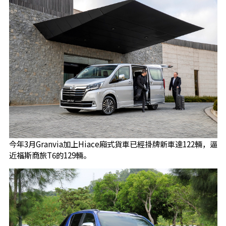
今年3月Granvia加上Hiace廂式貨車已經掛牌新車達122輛，逼
近福斯商旅T6的129輛。