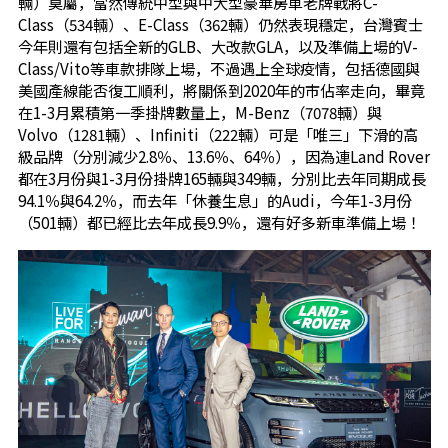
輛）莫屬，當然傳統中型與中大型豪華房車老牌戰將C-
Class（534輛）、E-Class（362輛）仍然表現穩定，台灣賓士
今年則還有包括全新的GLB、大改款GLA，以及準備上場的V-
Class/Vito等車款排隊上場，不過遇上全球疫情，包括德國與
美國產線能否復工順利，將關係到2020年的市佔率走向，畢竟
在1-3月累積第一季掛牌數量上，M-Benz（7078輛）與
Volvo（1281輛）、Infiniti（222輛）可是「唯三」下滑的高
級品牌（分別減少2.8％、13.6％、64％），因為連Land Rover
都在3月份與1-3月份掛牌165輛與349輛，分別比去年同期成長
94.1％與64.2％，而去年「休養生息」的Audi，今年1-3月份
（501輛）都已經比去年成長9.9％，還有好多新車準備上場！