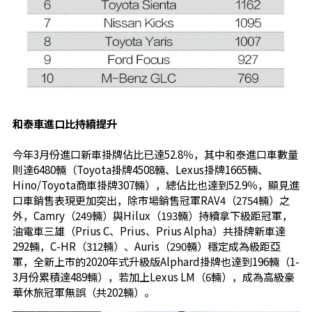
和泰車進口比持續提升
今年3月份進口新車掛牌佔比已達52.8％，其中和泰進口車數量
則達6480輛（Toyota掛牌4508輛、Lexus掛牌1665輛、
Hino/Toyota商車掛牌307輛），總佔比也達到52.9％，顯見進
口車銷售表現更加突出，除市場銷售冠軍RAV4（2754輛）之
外，Camry（249輛）與Hilux（193輛）持續拿下級距冠軍，
油電車三雄（Prius C、Prius、Prius Alpha）共掛牌新車達
292輛，C-HR（312輛）、Auris（290輛）穩定成為級距亞
軍，全新上市的2020年式升級版Alphard掛牌也達到196輛（1-
3月份累積達489輛），若加上Lexus LM（6輛），成為高級豪
華休旅冠軍無誤（共202輛）。