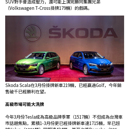
SUV對手會造成壓力，還可能上演完勝同集團兄弟
（Volkswagen T-Cross掛牌179輛）的戲碼。
Skoda Scala在3月份掛牌新車219輛，已經贏過Golf，今年銷
售破千已經勝利在望。
高級市場可能大洗牌
今年3月份Tesla成為高級品牌季軍（1517輛）不但成為台灣車
市話題焦點，累積1-3月份更已經掛牌新車達1715輛，早已超